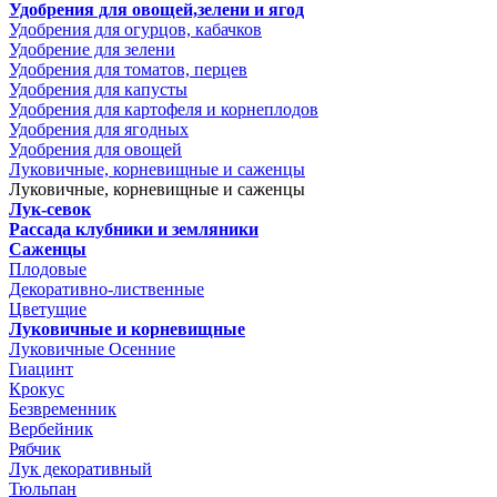
Удобрения для овощей,зелени и ягод
Удобрения для огурцов, кабачков
Удобрение для зелени
Удобрения для томатов, перцев
Удобрения для капусты
Удобрения для картофеля и корнеплодов
Удобрения для ягодных
Удобрения для овощей
Луковичные, корневищные и саженцы
Луковичные, корневищные и саженцы
Лук-севок
Рассада клубники и земляники
Саженцы
Плодовые
Декоративно-лиственные
Цветущие
Луковичные и корневищные
Луковичные Осенние
Гиацинт
Крокус
Безвременник
Вербейник
Рябчик
Лук декоративный
Тюльпан