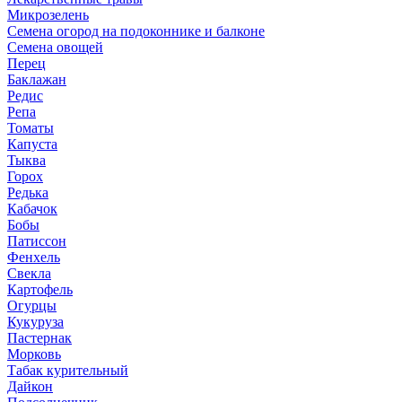
Микрозелень
Семена огород на подоконнике и балконе
Семена овощей
Перец
Баклажан
Редис
Репа
Томаты
Капуста
Тыква
Горох
Редька
Кабачок
Бобы
Патиссон
Фенхель
Свекла
Картофель
Огурцы
Кукуруза
Пастернак
Морковь
Табак курительный
Дайкон