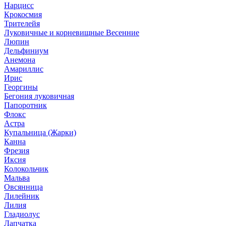
Нарцисс
Крокосмия
Трителейя
Луковичные и корневищные Весенние
Люпин
Дельфиниум
Анемона
Амариллис
Ирис
Георгины
Бегония луковичная
Папоротник
Флокс
Астра
Купальница (Жарки)
Канна
Фрезия
Иксия
Колокольчик
Мальва
Овсянница
Лилейник
Лилия
Гладиолус
Лапчатка