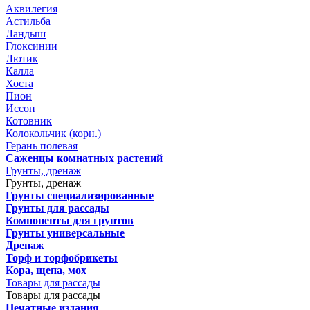
Аквилегия
Астильба
Ландыш
Глоксинии
Лютик
Калла
Хоста
Пион
Иссоп
Котовник
Колокольчик (корн.)
Герань полевая
Саженцы комнатных растений
Грунты, дренаж
Грунты, дренаж
Грунты специализированные
Грунты для рассады
Компоненты для грунтов
Грунты универсальные
Дренаж
Торф и торфобрикеты
Кора, щепа, мох
Товары для рассады
Товары для рассады
Печатные издания