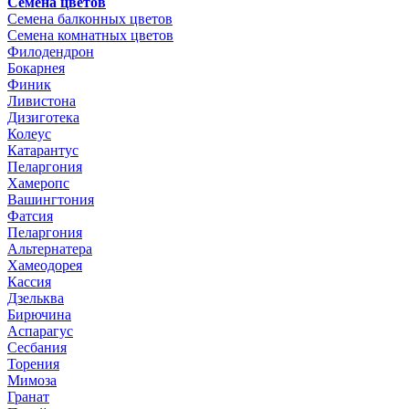
Семена цветов
Семена балконных цветов
Семена комнатных цветов
Филодендрон
Бокарнея
Финик
Ливистона
Дизиготека
Колеус
Катарантус
Пеларгония
Хамеропс
Вашингтония
Фатсия
Пеларгония
Альтернатера
Хамеодорея
Кассия
Дзельква
Бирючина
Аспарагус
Сесбания
Торения
Мимоза
Гранат