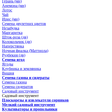
Герань (мн)
Анемона (мн)
Лотос
Чай
Ирис (мн)
Семена двулетних цветов
Незабудка
Маргаритка
Шток-роза (дв)
Колокольчик (дв)
Наперстянка
Ночная фиалка (Маттиола)
Рудбекия (дв)
Семена ягод
Ягоды
Клубника и земляника
Вишня
Семена газона и сидераты
Семена газона
Семена сидератов
Садовый инструмент
Садовый инструмент
Плоскорезы и извлекатели сорняков
Мелкий садовый инструмент
Культиваторы и пропольники