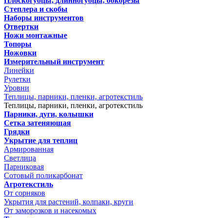
Плоскогубцы, длинногубцы, бокорезы
Степлера и скобы
Наборы инструментов
Отвертки
Ножи монтажные
Топоры
Ножовки
Измерительный инструмент
Линейки
Рулетки
Уровни
Теплицы, парники, пленки, агротекстиль
Теплицы, парники, пленки, агротекстиль
Парники, дуги, колышки
Сетка затеняющая
Грядки
Укрытие для теплиц
Армированная
Светлица
Парниковая
Сотовый поликарбонат
Агротекстиль
От сорняков
Укрытия для растений, колпаки, круги
От заморозков и насекомых