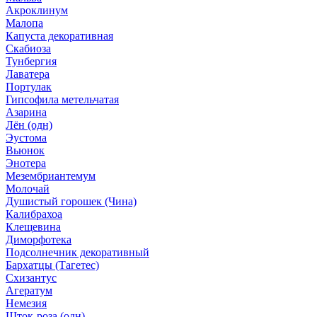
Акроклинум
Малопа
Капуста декоративная
Скабиоза
Тунбергия
Лаватера
Портулак
Гипсофила метельчатая
Азарина
Лён (одн)
Эустома
Вьюнок
Энотера
Мезембриантемум
Молочай
Душистый горошек (Чина)
Калибрахоа
Клещевина
Диморфотека
Подсолнечник декоративный
Бархатцы (Тагетес)
Схизантус
Агератум
Немезия
Шток-роза (одн)