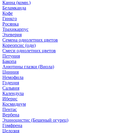
Канна (комн.)
Беламканда
Кофе
Гинкго
Росянка
Трахикарпус
Эхеверия
Семена однолетних цветов
Кореопсис (одн)
Смеси однолетних цветов
Петуния
Бакопа
Анютины глазки (Виола)
Цинния
Немофила
Годеция
Сальвия
Календула
Иберис
Космидиум
Пентас
Вербена
Эхиноцистис (Бешеный огурец)
Гомфрена
Целозия