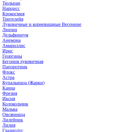
Тюльпан
Нарцисс
Крокосмия
Трителейя
Луковичные и корневищные Весенние
Люпин
Дельфиниум
Анемона
Амариллис
Ирис
Георгины
Бегония луковичная
Папоротник
Флокс
Астра
Купальница (Жарки)
Канна
Фрезия
Иксия
Колокольчик
Мальва
Овсянница
Лилейник
Лилия
Гладиолус