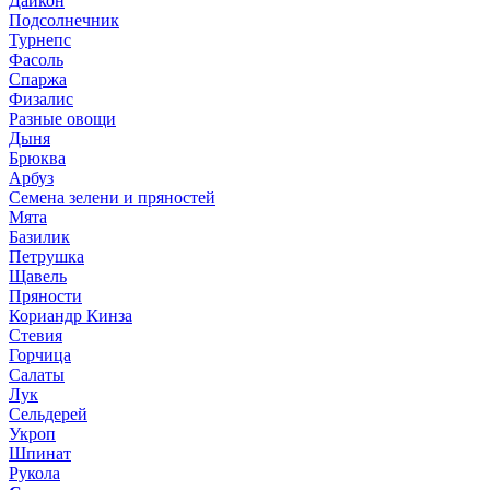
Дайкон
Подсолнечник
Турнепс
Фасоль
Спаржа
Физалис
Разные овощи
Дыня
Брюква
Арбуз
Семена зелени и пряностей
Мята
Базилик
Петрушка
Щавель
Пряности
Кориандр Кинза
Стевия
Горчица
Салаты
Лук
Сельдерей
Укроп
Шпинат
Рукола