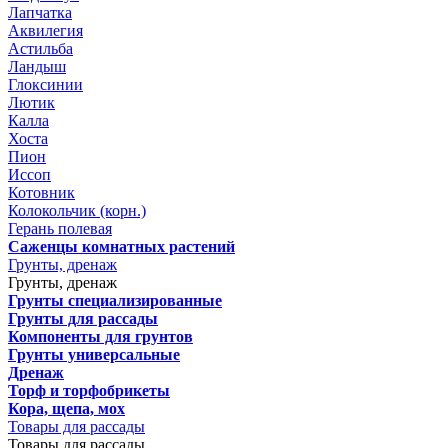
Лапчатка
Аквилегия
Астильба
Ландыш
Глоксинии
Лютик
Калла
Хоста
Пион
Иссоп
Котовник
Колокольчик (корн.)
Герань полевая
Саженцы комнатных растений
Грунты, дренаж
Грунты, дренаж
Грунты специализированные
Грунты для рассады
Компоненты для грунтов
Грунты универсальные
Дренаж
Торф и торфобрикеты
Кора, щепа, мох
Товары для рассады
Товары для рассады