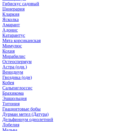
Гибискус садовый
Цинерария
Кларкия
Ясколка
Амарант
Адонис
Катарантус
Мята корсиканская
Мимулюс
Кохия
Мирабилис
Остеоспермум
Астра (одн.)
Венидиум
Гвоздика (одн)
Кобея
Сальпиглоссис
Брахикома
Эшшольция
Титония
Гиацинтовые бобы
Дурман метел (Датура)
Дельфиниум однолетний
Лобелия
Мальва