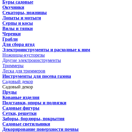
Буры садовые
Окучники
Секаторы, ножницы
Лопаты и мотыги
Серпы и косы
Вилы и тяпки
Черенки
Грабли
Для сбора ягод
Электроинструменты и расходные к ним
Ножницы-кусторезы
Другие электроинструменты
Триммеры
Леска для триммеров
Инструменты для посева газона
Садовый декор
Садовый декор
Пруды
Кованые изделия
Подставки, опоры и подвязки
Садовые фигуры
Сетки, решетки
Заборы, бордюры, покрытия
Садовые светильники
Декорирование поверхности почвы