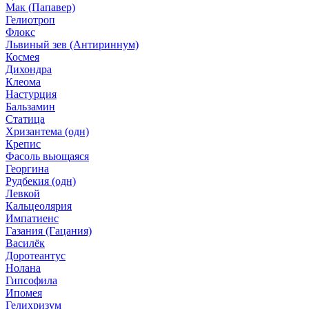
Мак (Папавер)
Гелиотроп
Флокс
Львиный зев (Антириннум)
Космея
Дихондра
Клеома
Настурция
Бальзамин
Статица
Хризантема (одн)
Крепис
Фасоль вьющаяся
Георгина
Рудбекия (одн)
Левкой
Кальцеолярия
Импатиенс
Газания (Гацания)
Василёк
Доротеантус
Нолана
Гипсофила
Ипомея
Гелихризум