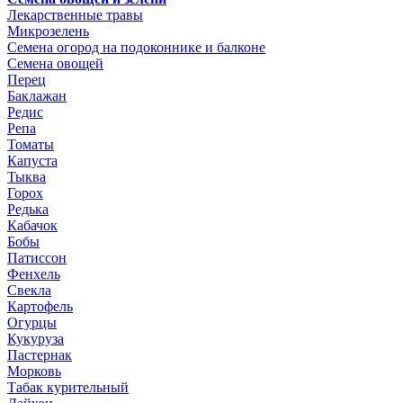
Лекарственные травы
Микрозелень
Семена огород на подоконнике и балконе
Семена овощей
Перец
Баклажан
Редис
Репа
Томаты
Капуста
Тыква
Горох
Редька
Кабачок
Бобы
Патиссон
Фенхель
Свекла
Картофель
Огурцы
Кукуруза
Пастернак
Морковь
Табак курительный