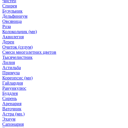
Чистец
Спирея
Бузульник
Дельфиниум
Овсяница
Роза
Колокольчик (мн)
Аквилегия
Дерен
Очиток (седум)
Смеси многолетних цветов
Тысячелистник
Лилия
Астильба
Примула
Кореопсис (мн)
Гайлардия
Ранункулюс
Буддлея
Сирень
Аренария
Ваточник
Астра (мн.)
Эхиум
Сапонария