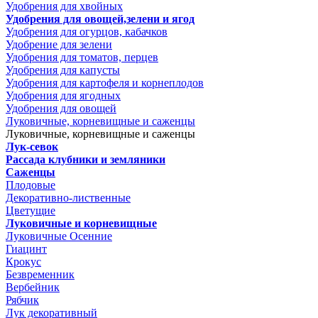
Удобрения для хвойных
Удобрения для овощей,зелени и ягод
Удобрения для огурцов, кабачков
Удобрение для зелени
Удобрения для томатов, перцев
Удобрения для капусты
Удобрения для картофеля и корнеплодов
Удобрения для ягодных
Удобрения для овощей
Луковичные, корневищные и саженцы
Луковичные, корневищные и саженцы
Лук-севок
Рассада клубники и земляники
Саженцы
Плодовые
Декоративно-лиственные
Цветущие
Луковичные и корневищные
Луковичные Осенние
Гиацинт
Крокус
Безвременник
Вербейник
Рябчик
Лук декоративный