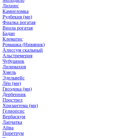
Молодило
Лихнис
Камнеломка
Рудбекия (мн)
Фиалка рогатая
Виола рогатая
Бадан
Клематис
Ромашка (Нивяник)
Алиссум скальный
Альстремерия
Чубушник
Лизимахия
Хмель
Эдельвейс
Лён (мн)
Гвоздика (мн)
Дербенник
Прострел
Хризантема (мн)
Гелиопсис
Вербаскум
Лапчатка
Айва
Пиретрум