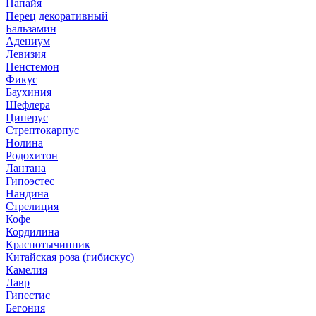
Папайя
Перец декоративный
Бальзамин
Адениум
Левизия
Пенстемон
Фикус
Баухиния
Шефлера
Циперус
Стрептокарпус
Нолина
Родохитон
Лантана
Гипоэстес
Нандина
Стрелиция
Кофе
Кордилина
Краснотычинник
Китайская роза (гибискус)
Камелия
Лавр
Гипестис
Бегония