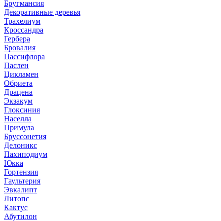
Бругмансия
Декоративные деревья
Трахелиум
Кроссандра
Гербера
Бровалия
Пассифлора
Паслен
Цикламен
Обриета
Драцена
Экзакум
Глоксиния
Населла
Примула
Бруссонетия
Делоникс
Пахиподиум
Юкка
Гортензия
Гаультерия
Эвкалипт
Литопс
Кактус
Абутилон