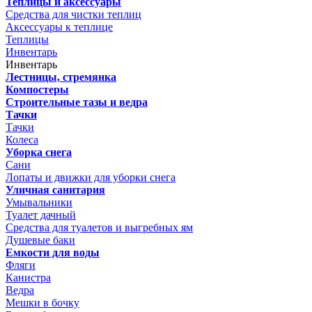
Теплицы и аксессуары
Средства для чистки теплиц
Аксессуары к теплице
Теплицы
Инвентарь
Инвентарь
Лестницы, стремянка
Компостеры
Строительные тазы и ведра
Тачки
Тачки
Колеса
Уборка снега
Сани
Лопаты и движки для уборки снега
Уличная санитария
Умывальники
Туалет дачный
Средства для туалетов и выгребных ям
Душевые баки
Емкости для воды
Фляги
Канистра
Ведра
Мешки в бочку