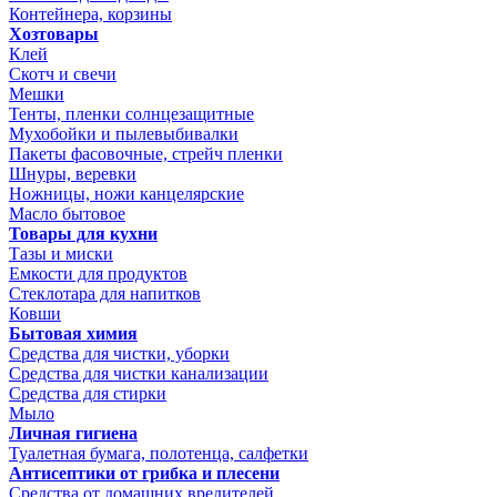
Контейнера, корзины
Хозтовары
Клей
Скотч и свечи
Мешки
Тенты, пленки солнцезащитные
Мухобойки и пылевыбивалки
Пакеты фасовочные, стрейч пленки
Шнуры, веревки
Ножницы, ножи канцелярские
Масло бытовое
Товары для кухни
Тазы и миски
Емкости для продуктов
Стеклотара для напитков
Ковши
Бытовая химия
Средства для чистки, уборки
Средства для чистки канализации
Средства для стирки
Мыло
Личная гигиена
Туалетная бумага, полотенца, салфетки
Антисептики от грибка и плесени
Средства от домашних вредителей