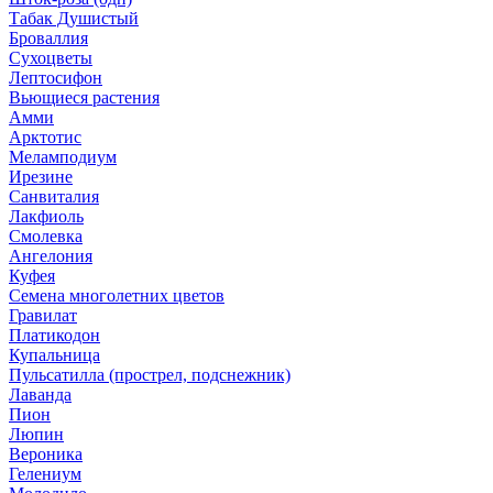
Табак Душистый
Броваллия
Сухоцветы
Лептосифон
Вьющиеся растения
Амми
Арктотис
Меламподиум
Ирезине
Санвиталия
Лакфиоль
Смолевка
Ангелония
Куфея
Семена многолетних цветов
Гравилат
Платикодон
Купальница
Пульсатилла (прострел, подснежник)
Лаванда
Пион
Люпин
Вероника
Гелениум