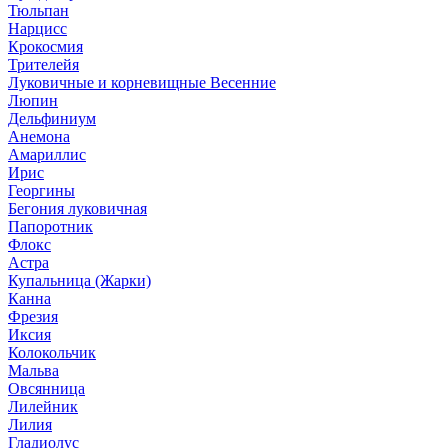
Тюльпан
Нарцисс
Крокосмия
Трителейя
Луковичные и корневищные Весенние
Люпин
Дельфиниум
Анемона
Амариллис
Ирис
Георгины
Бегония луковичная
Папоротник
Флокс
Астра
Купальница (Жарки)
Канна
Фрезия
Иксия
Колокольчик
Мальва
Овсянница
Лилейник
Лилия
Гладиолус