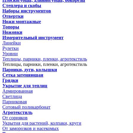
Плоскогубцы, длинногубцы, бокорезы
Степлера и скобы
Наборы инструментов
Отвертки
Ножи монтажные
Топоры
Ножовки
Измерительный инструмент
Линейки
Рулетки
Уровни
Теплицы, парники, пленки, агротекстиль
Теплицы, парники, пленки, агротекстиль
Парники, дуги, колышки
Сетка затеняющая
Грядки
Укрытие для теплиц
Армированная
Светлица
Парниковая
Сотовый поликарбонат
Агротекстиль
От сорняков
Укрытия для растений, колпаки, круги
От заморозков и насекомых