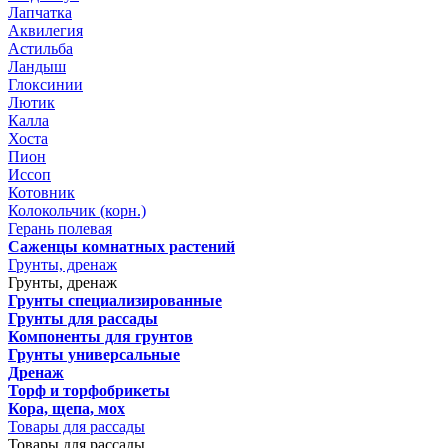
Лапчатка
Аквилегия
Астильба
Ландыш
Глоксинии
Лютик
Калла
Хоста
Пион
Иссоп
Котовник
Колокольчик (корн.)
Герань полевая
Саженцы комнатных растений
Грунты, дренаж
Грунты, дренаж
Грунты специализированные
Грунты для рассады
Компоненты для грунтов
Грунты универсальные
Дренаж
Торф и торфобрикеты
Кора, щепа, мох
Товары для рассады
Товары для рассады