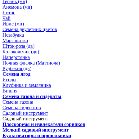
Герань (мн)
Анемона (мн)
Лотос
Чай
Ирис (мн)
Семена двулетних цветов
Незабудка
Маргаритка
Шток-роза (дв)
Колокольчик (дв)
Наперстянка
Ночная фиалка (Маттиола)
Рудбекия (дв)
Семена ягод
Ягоды
Клубника и земляника
Вишня
Семена газона и сидераты
Семена газона
Семена сидератов
Садовый инструмент
Садовый инструмент
Плоскорезы и извлекатели сорняков
Мелкий садовый инструмент
Культиваторы и пропольники