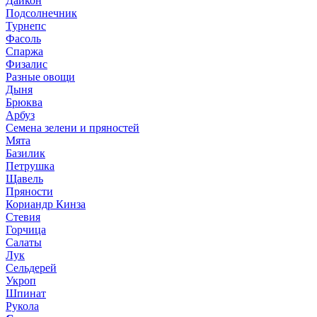
Дайкон
Подсолнечник
Турнепс
Фасоль
Спаржа
Физалис
Разные овощи
Дыня
Брюква
Арбуз
Семена зелени и пряностей
Мята
Базилик
Петрушка
Щавель
Пряности
Кориандр Кинза
Стевия
Горчица
Салаты
Лук
Сельдерей
Укроп
Шпинат
Рукола