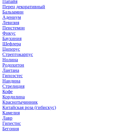
Папайя
Перец декоративный
Бальзамин
Адениум
Левизия
Пенстемон
Фикус
Баухиния
Шефлера
Циперус
Стрептокарпус
Нолина
Родохитон
Лантана
Гипоэстес
Нандина
Стрелиция
Кофе
Кордилина
Краснотычинник
Китайская роза (гибискус)
Камелия
Лавр
Гипестис
Бегония