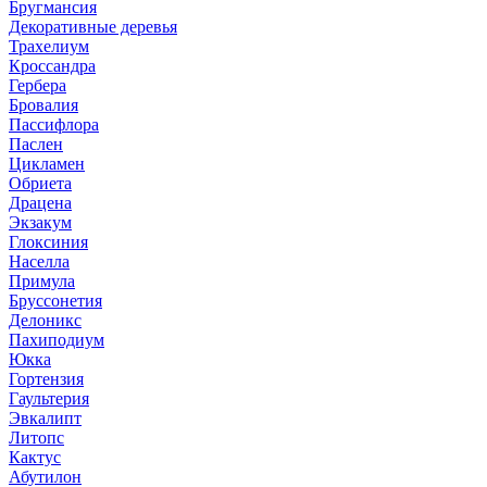
Бругмансия
Декоративные деревья
Трахелиум
Кроссандра
Гербера
Бровалия
Пассифлора
Паслен
Цикламен
Обриета
Драцена
Экзакум
Глоксиния
Населла
Примула
Бруссонетия
Делоникс
Пахиподиум
Юкка
Гортензия
Гаультерия
Эвкалипт
Литопс
Кактус
Абутилон