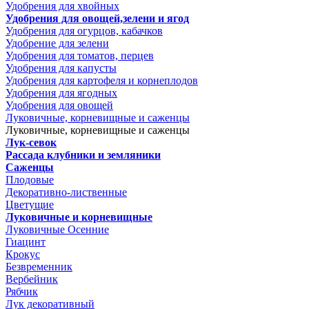
Удобрения для хвойных
Удобрения для овощей,зелени и ягод
Удобрения для огурцов, кабачков
Удобрение для зелени
Удобрения для томатов, перцев
Удобрения для капусты
Удобрения для картофеля и корнеплодов
Удобрения для ягодных
Удобрения для овощей
Луковичные, корневищные и саженцы
Луковичные, корневищные и саженцы
Лук-севок
Рассада клубники и земляники
Саженцы
Плодовые
Декоративно-лиственные
Цветущие
Луковичные и корневищные
Луковичные Осенние
Гиацинт
Крокус
Безвременник
Вербейник
Рябчик
Лук декоративный