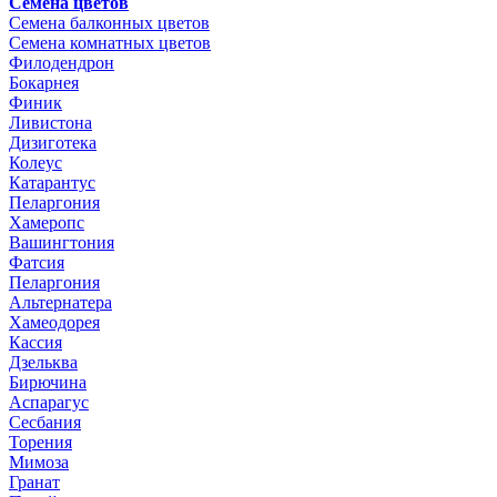
Семена цветов
Семена балконных цветов
Семена комнатных цветов
Филодендрон
Бокарнея
Финик
Ливистона
Дизиготека
Колеус
Катарантус
Пеларгония
Хамеропс
Вашингтония
Фатсия
Пеларгония
Альтернатера
Хамеодорея
Кассия
Дзельква
Бирючина
Аспарагус
Сесбания
Торения
Мимоза
Гранат