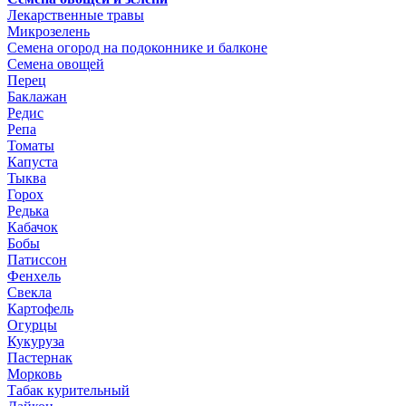
Лекарственные травы
Микрозелень
Семена огород на подоконнике и балконе
Семена овощей
Перец
Баклажан
Редис
Репа
Томаты
Капуста
Тыква
Горох
Редька
Кабачок
Бобы
Патиссон
Фенхель
Свекла
Картофель
Огурцы
Кукуруза
Пастернак
Морковь
Табак курительный