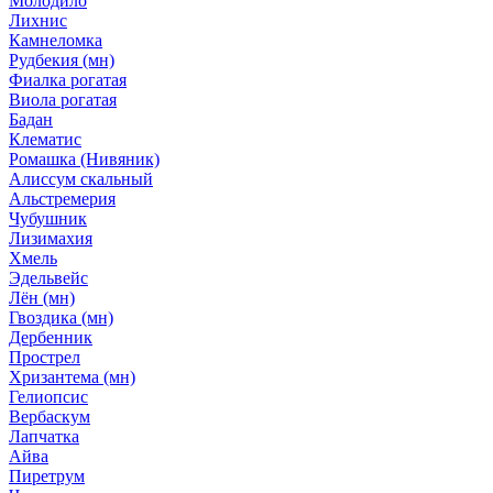
Молодило
Лихнис
Камнеломка
Рудбекия (мн)
Фиалка рогатая
Виола рогатая
Бадан
Клематис
Ромашка (Нивяник)
Алиссум скальный
Альстремерия
Чубушник
Лизимахия
Хмель
Эдельвейс
Лён (мн)
Гвоздика (мн)
Дербенник
Прострел
Хризантема (мн)
Гелиопсис
Вербаскум
Лапчатка
Айва
Пиретрум