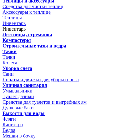
Теплицы и аксессуары
Средства для чистки теплиц
Аксессуары к теплице
Теплицы
Инвентарь
Инвентарь
Лестницы, стремянка
Компостеры
Строительные тазы и ведра
Тачки
Тачки
Колеса
Уборка снега
Сани
Лопаты и движки для уборки снега
Уличная санитария
Умывальники
Туалет дачный
Средства для туалетов и выгребных ям
Душевые баки
Емкости для воды
Фляги
Канистра
Ведра
Мешки в бочку