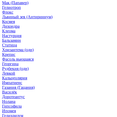
Мак (Папавер)
Гелиотроп
Флокс
Львиный зев (Антириннум)
Космея
Дихондра
Клеома
Настурция
Бальзамин
Статица
Хризантема (одн)
Крепис
Фасоль вьющаяся
Георгина
Рудбекия (одн)
Левкой
Кальцеолярия
Импатиенс
Газания (Гацания)
Василёк
Доротеантус
Нолана
Гипсофила
Ипомея
Гелихризум