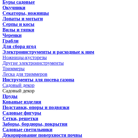
Буры садовые
Окучники
Секаторы, ножницы
Лопаты и мотыги
Серпы и косы
Вилы и тяпки
Черенки
Грабли
Для сбора ягод
Электроинструменты и расходные к ним
Ножницы-кусторезы
Другие электроинструменты
Триммеры
Леска для триммеров
Инструменты для посева газона
Садовый декор
Садовый декор
Пруды
Кованые изделия
Подставки, опоры и подвязки
Садовые фигуры
Сетки, решетки
Заборы, бордюры, покрытия
Садовые светильники
Декорирование поверхности почвы