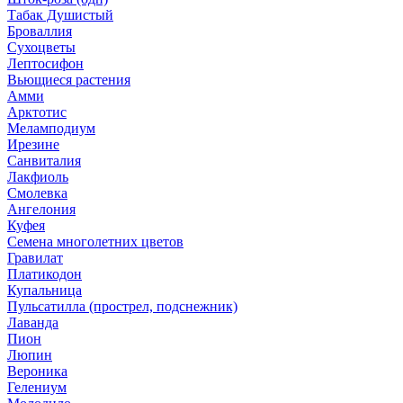
Табак Душистый
Броваллия
Сухоцветы
Лептосифон
Вьющиеся растения
Амми
Арктотис
Меламподиум
Ирезине
Санвиталия
Лакфиоль
Смолевка
Ангелония
Куфея
Семена многолетних цветов
Гравилат
Платикодон
Купальница
Пульсатилла (прострел, подснежник)
Лаванда
Пион
Люпин
Вероника
Гелениум