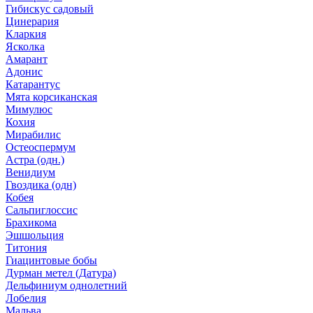
Гибискус садовый
Цинерария
Кларкия
Ясколка
Амарант
Адонис
Катарантус
Мята корсиканская
Мимулюс
Кохия
Мирабилис
Остеоспермум
Астра (одн.)
Венидиум
Гвоздика (одн)
Кобея
Сальпиглоссис
Брахикома
Эшшольция
Титония
Гиацинтовые бобы
Дурман метел (Датура)
Дельфиниум однолетний
Лобелия
Мальва