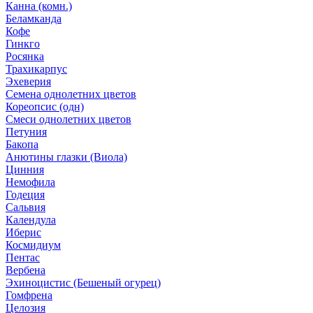
Канна (комн.)
Беламканда
Кофе
Гинкго
Росянка
Трахикарпус
Эхеверия
Семена однолетних цветов
Кореопсис (одн)
Смеси однолетних цветов
Петуния
Бакопа
Анютины глазки (Виола)
Цинния
Немофила
Годеция
Сальвия
Календула
Иберис
Космидиум
Пентас
Вербена
Эхиноцистис (Бешеный огурец)
Гомфрена
Целозия