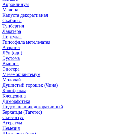
Акроклинум
Малопа
Капуста декоративная
Скабиоза
Тунбергия
Лаватера
Портулак
Гипсофила метельчатая
Азарина
Лён (одн)
Эустома
Вьюнок
Энотера
Мезембриантемум
Молочай
Душистый горошек (Чина)
Калибрахоа
Клещевина
Диморфотека
Подсолнечник декоративный
Бархатцы (Тагетес)
Схизантус
Агератум
Немезия
Шток-роза (одн)