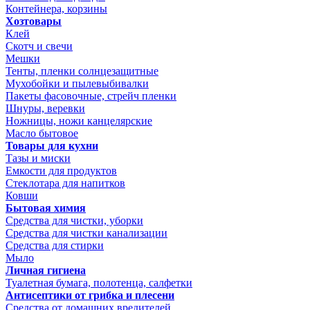
Контейнера, корзины
Хозтовары
Клей
Скотч и свечи
Мешки
Тенты, пленки солнцезащитные
Мухобойки и пылевыбивалки
Пакеты фасовочные, стрейч пленки
Шнуры, веревки
Ножницы, ножи канцелярские
Масло бытовое
Товары для кухни
Тазы и миски
Емкости для продуктов
Стеклотара для напитков
Ковши
Бытовая химия
Средства для чистки, уборки
Средства для чистки канализации
Средства для стирки
Мыло
Личная гигиена
Туалетная бумага, полотенца, салфетки
Антисептики от грибка и плесени
Средства от домашних вредителей