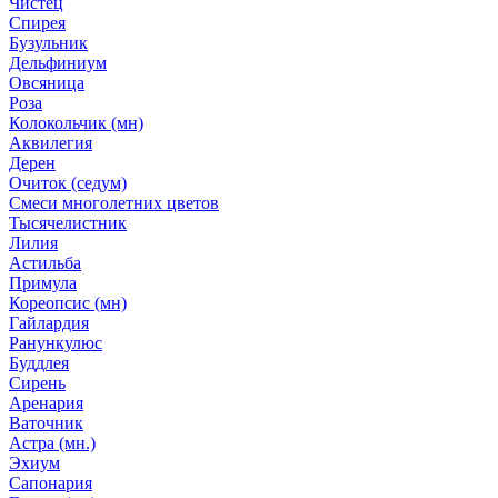
Чистец
Спирея
Бузульник
Дельфиниум
Овсяница
Роза
Колокольчик (мн)
Аквилегия
Дерен
Очиток (седум)
Смеси многолетних цветов
Тысячелистник
Лилия
Астильба
Примула
Кореопсис (мн)
Гайлардия
Ранункулюс
Буддлея
Сирень
Аренария
Ваточник
Астра (мн.)
Эхиум
Сапонария