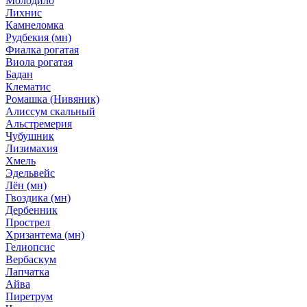
Молодило
Лихнис
Камнеломка
Рудбекия (мн)
Фиалка рогатая
Виола рогатая
Бадан
Клематис
Ромашка (Нивяник)
Алиссум скальный
Альстремерия
Чубушник
Лизимахия
Хмель
Эдельвейс
Лён (мн)
Гвоздика (мн)
Дербенник
Прострел
Хризантема (мн)
Гелиопсис
Вербаскум
Лапчатка
Айва
Пиретрум