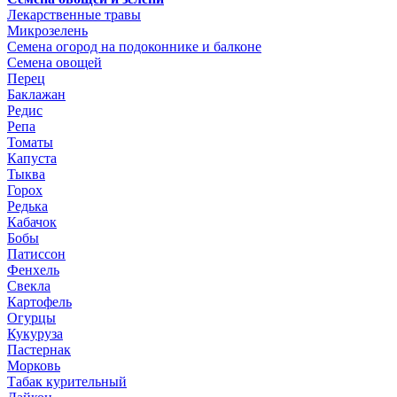
Лекарственные травы
Микрозелень
Семена огород на подоконнике и балконе
Семена овощей
Перец
Баклажан
Редис
Репа
Томаты
Капуста
Тыква
Горох
Редька
Кабачок
Бобы
Патиссон
Фенхель
Свекла
Картофель
Огурцы
Кукуруза
Пастернак
Морковь
Табак курительный