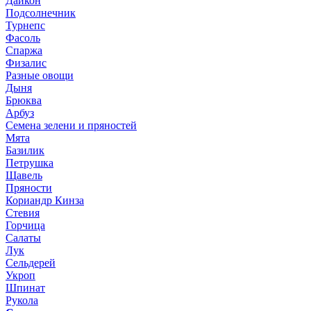
Дайкон
Подсолнечник
Турнепс
Фасоль
Спаржа
Физалис
Разные овощи
Дыня
Брюква
Арбуз
Семена зелени и пряностей
Мята
Базилик
Петрушка
Щавель
Пряности
Кориандр Кинза
Стевия
Горчица
Салаты
Лук
Сельдерей
Укроп
Шпинат
Рукола