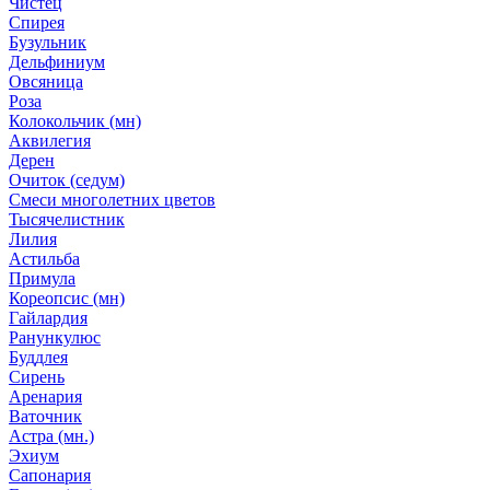
Чистец
Спирея
Бузульник
Дельфиниум
Овсяница
Роза
Колокольчик (мн)
Аквилегия
Дерен
Очиток (седум)
Смеси многолетних цветов
Тысячелистник
Лилия
Астильба
Примула
Кореопсис (мн)
Гайлардия
Ранункулюс
Буддлея
Сирень
Аренария
Ваточник
Астра (мн.)
Эхиум
Сапонария