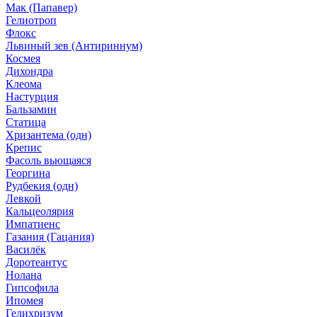
Мак (Папавер)
Гелиотроп
Флокс
Львиный зев (Антириннум)
Космея
Дихондра
Клеома
Настурция
Бальзамин
Статица
Хризантема (одн)
Крепис
Фасоль вьющаяся
Георгина
Рудбекия (одн)
Левкой
Кальцеолярия
Импатиенс
Газания (Гацания)
Василёк
Доротеантус
Нолана
Гипсофила
Ипомея
Гелихризум