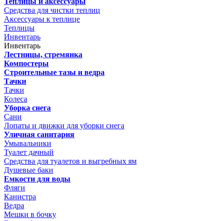
Теплицы и аксессуары
Средства для чистки теплиц
Аксессуары к теплице
Теплицы
Инвентарь
Инвентарь
Лестницы, стремянка
Компостеры
Строительные тазы и ведра
Тачки
Тачки
Колеса
Уборка снега
Сани
Лопаты и движки для уборки снега
Уличная санитария
Умывальники
Туалет дачный
Средства для туалетов и выгребных ям
Душевые баки
Емкости для воды
Фляги
Канистра
Ведра
Мешки в бочку