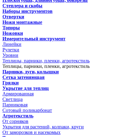
Плоскогубцы, длинногубцы, бокорезы
Степлера и скобы
Наборы инструментов
Отвертки
Ножи монтажные
Топоры
Ножовки
Измерительный инструмент
Линейки
Рулетки
Уровни
Теплицы, парники, пленки, агротекстиль
Теплицы, парники, пленки, агротекстиль
Парники, дуги, колышки
Сетка затеняющая
Грядки
Укрытие для теплиц
Армированная
Светлица
Парниковая
Сотовый поликарбонат
Агротекстиль
От сорняков
Укрытия для растений, колпаки, круги
От заморозков и насекомых