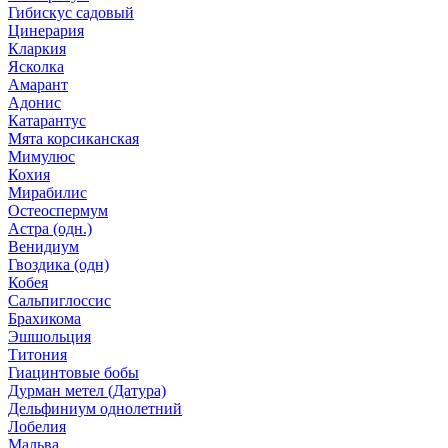
Гибискус садовый
Цинерария
Кларкия
Ясколка
Амарант
Адонис
Катарантус
Мята корсиканская
Мимулюс
Кохия
Мирабилис
Остеоспермум
Астра (одн.)
Венидиум
Гвоздика (одн)
Кобея
Сальпиглоссис
Брахикома
Эшшольция
Титония
Гиацинтовые бобы
Дурман метел (Датура)
Дельфиниум однолетний
Лобелия
Мальва