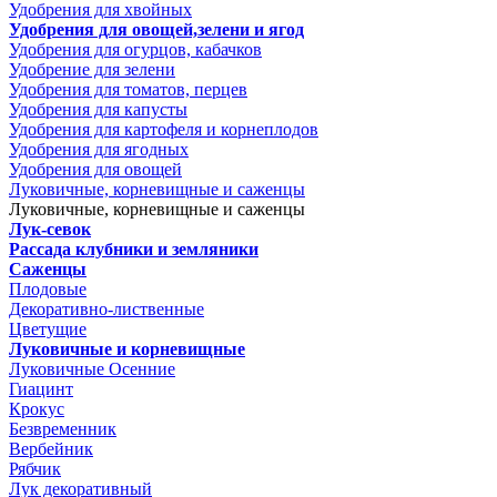
Удобрения для хвойных
Удобрения для овощей,зелени и ягод
Удобрения для огурцов, кабачков
Удобрение для зелени
Удобрения для томатов, перцев
Удобрения для капусты
Удобрения для картофеля и корнеплодов
Удобрения для ягодных
Удобрения для овощей
Луковичные, корневищные и саженцы
Луковичные, корневищные и саженцы
Лук-севок
Рассада клубники и земляники
Саженцы
Плодовые
Декоративно-лиственные
Цветущие
Луковичные и корневищные
Луковичные Осенние
Гиацинт
Крокус
Безвременник
Вербейник
Рябчик
Лук декоративный