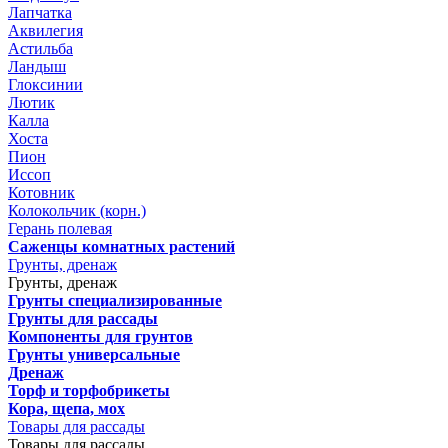
Лапчатка
Аквилегия
Астильба
Ландыш
Глоксинии
Лютик
Калла
Хоста
Пион
Иссоп
Котовник
Колокольчик (корн.)
Герань полевая
Саженцы комнатных растений
Грунты, дренаж
Грунты, дренаж
Грунты специализированные
Грунты для рассады
Компоненты для грунтов
Грунты универсальные
Дренаж
Торф и торфобрикеты
Кора, щепа, мох
Товары для рассады
Товары для рассады