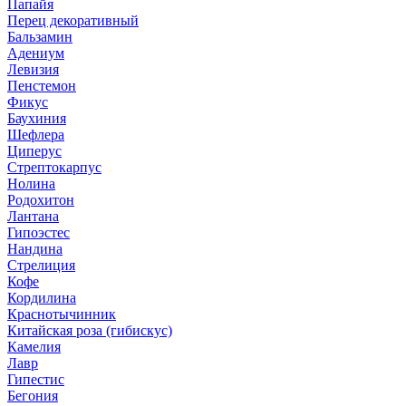
Папайя
Перец декоративный
Бальзамин
Адениум
Левизия
Пенстемон
Фикус
Баухиния
Шефлера
Циперус
Стрептокарпус
Нолина
Родохитон
Лантана
Гипоэстес
Нандина
Стрелиция
Кофе
Кордилина
Краснотычинник
Китайская роза (гибискус)
Камелия
Лавр
Гипестис
Бегония