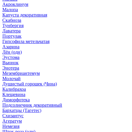
Акроклинум
Малопа
Капуста декоративная
Скабиоза
Тунбергия
Лаватера
Портулак
Гипсофила метельчатая
Азарина
Лён (одн)
Эустома
Вьюнок
Энотера
Мезембриантемум
Молочай
Душистый горошек (Чина)
Калибрахоа
Клещевина
Диморфотека
Подсолнечник декоративный
Бархатцы (Тагетес)
Схизантус
Агератум
Немезия
Шток-роза (одн)