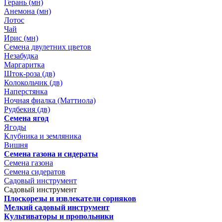
Герань (мн)
Анемона (мн)
Лотос
Чай
Ирис (мн)
Семена двулетних цветов
Незабудка
Маргаритка
Шток-роза (дв)
Колокольчик (дв)
Наперстянка
Ночная фиалка (Маттиола)
Рудбекия (дв)
Семена ягод
Ягоды
Клубника и земляника
Вишня
Семена газона и сидераты
Семена газона
Семена сидератов
Садовый инструмент
Садовый инструмент
Плоскорезы и извлекатели сорняков
Мелкий садовый инструмент
Культиваторы и пропольники