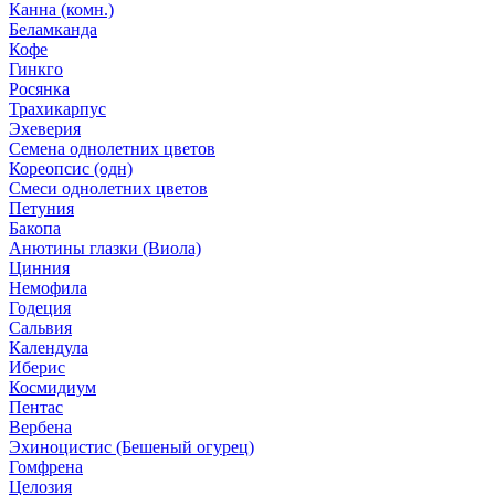
Канна (комн.)
Беламканда
Кофе
Гинкго
Росянка
Трахикарпус
Эхеверия
Семена однолетних цветов
Кореопсис (одн)
Смеси однолетних цветов
Петуния
Бакопа
Анютины глазки (Виола)
Цинния
Немофила
Годеция
Сальвия
Календула
Иберис
Космидиум
Пентас
Вербена
Эхиноцистис (Бешеный огурец)
Гомфрена
Целозия