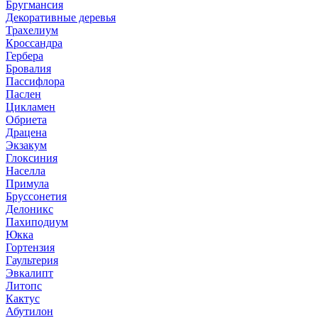
Бругмансия
Декоративные деревья
Трахелиум
Кроссандра
Гербера
Бровалия
Пассифлора
Паслен
Цикламен
Обриета
Драцена
Экзакум
Глоксиния
Населла
Примула
Бруссонетия
Делоникс
Пахиподиум
Юкка
Гортензия
Гаультерия
Эвкалипт
Литопс
Кактус
Абутилон