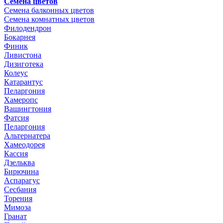
Семена цветов
Семена балконных цветов
Семена комнатных цветов
Филодендрон
Бокарнея
Финик
Ливистона
Дизиготека
Колеус
Катарантус
Пеларгония
Хамеропс
Вашингтония
Фатсия
Пеларгония
Альтернатера
Хамеодорея
Кассия
Дзельква
Бирючина
Аспарагус
Сесбания
Торения
Мимоза
Гранат