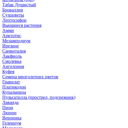
Табак Душистый
Броваллия
Сухоцветы
Лептосифон
Вьющиеся растения
Амми
Арктотис
Меламподиум
Ирезине
Санвиталия
Лакфиоль
Смолевка
Ангелония
Куфея
Семена многолетних цветов
Гравилат
Платикодон
Купальница
Пульсатилла (прострел, подснежник)
Лаванда
Пион
Люпин
Вероника
Гелениум