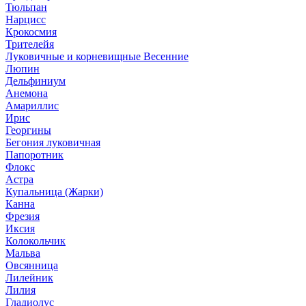
Тюльпан
Нарцисс
Крокосмия
Трителейя
Луковичные и корневищные Весенние
Люпин
Дельфиниум
Анемона
Амариллис
Ирис
Георгины
Бегония луковичная
Папоротник
Флокс
Астра
Купальница (Жарки)
Канна
Фрезия
Иксия
Колокольчик
Мальва
Овсянница
Лилейник
Лилия
Гладиолус