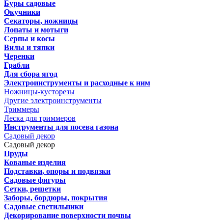
Буры садовые
Окучники
Секаторы, ножницы
Лопаты и мотыги
Серпы и косы
Вилы и тяпки
Черенки
Грабли
Для сбора ягод
Электроинструменты и расходные к ним
Ножницы-кусторезы
Другие электроинструменты
Триммеры
Леска для триммеров
Инструменты для посева газона
Садовый декор
Садовый декор
Пруды
Кованые изделия
Подставки, опоры и подвязки
Садовые фигуры
Сетки, решетки
Заборы, бордюры, покрытия
Садовые светильники
Декорирование поверхности почвы