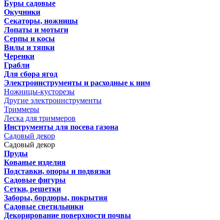
Буры садовые
Окучники
Секаторы, ножницы
Лопаты и мотыги
Серпы и косы
Вилы и тяпки
Черенки
Грабли
Для сбора ягод
Электроинструменты и расходные к ним
Ножницы-кусторезы
Другие электроинструменты
Триммеры
Леска для триммеров
Инструменты для посева газона
Садовый декор
Садовый декор
Пруды
Кованые изделия
Подставки, опоры и подвязки
Садовые фигуры
Сетки, решетки
Заборы, бордюры, покрытия
Садовые светильники
Декорирование поверхности почвы