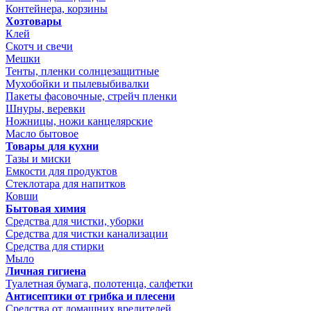
Контейнера, корзины
Хозтовары
Клей
Скотч и свечи
Мешки
Тенты, пленки солнцезащитные
Мухобойки и пылевыбивалки
Пакеты фасовочные, стрейч пленки
Шнуры, веревки
Ножницы, ножи канцелярские
Масло бытовое
Товары для кухни
Тазы и миски
Емкости для продуктов
Стеклотара для напитков
Ковши
Бытовая химия
Средства для чистки, уборки
Средства для чистки канализации
Средства для стирки
Мыло
Личная гигиена
Туалетная бумага, полотенца, салфетки
Антисептики от грибка и плесени
Средства от домашних вредителей