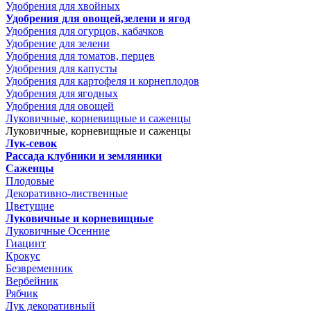
Удобрения для хвойных
Удобрения для овощей,зелени и ягод
Удобрения для огурцов, кабачков
Удобрение для зелени
Удобрения для томатов, перцев
Удобрения для капусты
Удобрения для картофеля и корнеплодов
Удобрения для ягодных
Удобрения для овощей
Луковичные, корневищные и саженцы
Луковичные, корневищные и саженцы
Лук-севок
Рассада клубники и земляники
Саженцы
Плодовые
Декоративно-лиственные
Цветущие
Луковичные и корневищные
Луковичные Осенние
Гиацинт
Крокус
Безвременник
Вербейник
Рябчик
Лук декоративный