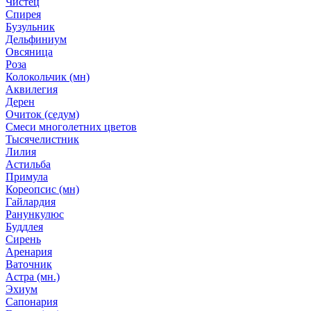
Чистец
Спирея
Бузульник
Дельфиниум
Овсяница
Роза
Колокольчик (мн)
Аквилегия
Дерен
Очиток (седум)
Смеси многолетних цветов
Тысячелистник
Лилия
Астильба
Примула
Кореопсис (мн)
Гайлардия
Ранункулюс
Буддлея
Сирень
Аренария
Ваточник
Астра (мн.)
Эхиум
Сапонария