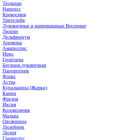
Тюльпан
Нарцисс
Крокосмия
Трителейя
Луковичные и корневищные Весенние
Люпин
Дельфиниум
Анемона
Амариллис
Ирис
Георгины
Бегония луковичная
Папоротник
Флокс
Астра
Купальница (Жарки)
Канна
Фрезия
Иксия
Колокольчик
Мальва
Овсянница
Лилейник
Лилия
Гладиолус