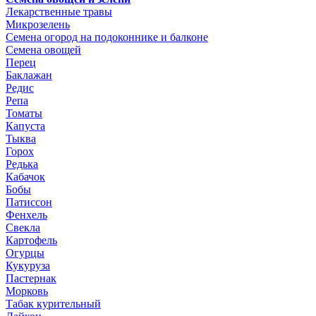
Лекарственные травы
Микрозелень
Семена огород на подоконнике и балконе
Семена овощей
Перец
Баклажан
Редис
Репа
Томаты
Капуста
Тыква
Горох
Редька
Кабачок
Бобы
Патиссон
Фенхель
Свекла
Картофель
Огурцы
Кукуруза
Пастернак
Морковь
Табак курительный