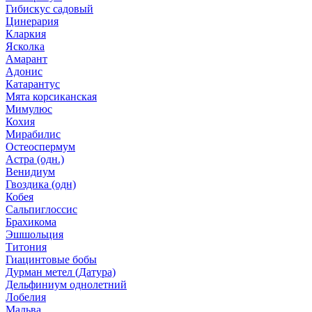
Гибискус садовый
Цинерария
Кларкия
Ясколка
Амарант
Адонис
Катарантус
Мята корсиканская
Мимулюс
Кохия
Мирабилис
Остеоспермум
Астра (одн.)
Венидиум
Гвоздика (одн)
Кобея
Сальпиглоссис
Брахикома
Эшшольция
Титония
Гиацинтовые бобы
Дурман метел (Датура)
Дельфиниум однолетний
Лобелия
Мальва