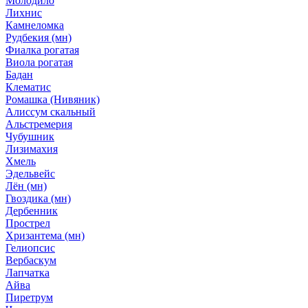
Молодило
Лихнис
Камнеломка
Рудбекия (мн)
Фиалка рогатая
Виола рогатая
Бадан
Клематис
Ромашка (Нивяник)
Алиссум скальный
Альстремерия
Чубушник
Лизимахия
Хмель
Эдельвейс
Лён (мн)
Гвоздика (мн)
Дербенник
Прострел
Хризантема (мн)
Гелиопсис
Вербаскум
Лапчатка
Айва
Пиретрум