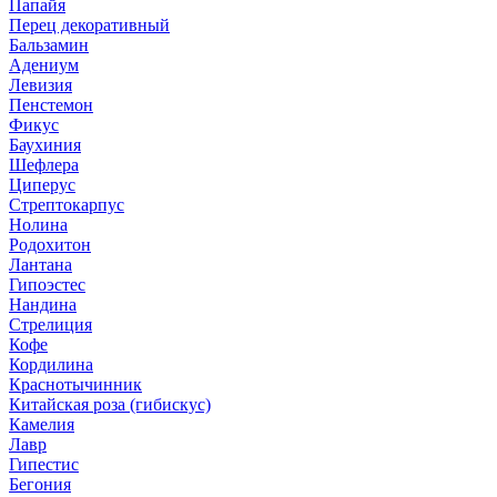
Папайя
Перец декоративный
Бальзамин
Адениум
Левизия
Пенстемон
Фикус
Баухиния
Шефлера
Циперус
Стрептокарпус
Нолина
Родохитон
Лантана
Гипоэстес
Нандина
Стрелиция
Кофе
Кордилина
Краснотычинник
Китайская роза (гибискус)
Камелия
Лавр
Гипестис
Бегония