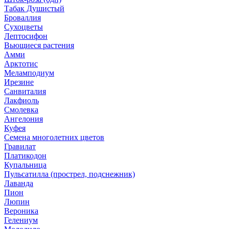
Табак Душистый
Броваллия
Сухоцветы
Лептосифон
Вьющиеся растения
Амми
Арктотис
Меламподиум
Ирезине
Санвиталия
Лакфиоль
Смолевка
Ангелония
Куфея
Семена многолетних цветов
Гравилат
Платикодон
Купальница
Пульсатилла (прострел, подснежник)
Лаванда
Пион
Люпин
Вероника
Гелениум