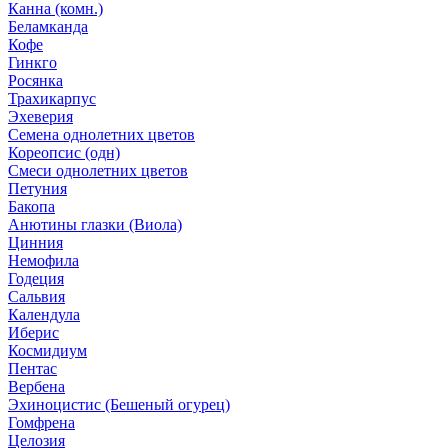
Канна (комн.)
Беламканда
Кофе
Гинкго
Росянка
Трахикарпус
Эхеверия
Семена однолетних цветов
Кореопсис (одн)
Смеси однолетних цветов
Петуния
Бакопа
Анютины глазки (Виола)
Цинния
Немофила
Годеция
Сальвия
Календула
Иберис
Космидиум
Пентас
Вербена
Эхиноцистис (Бешеный огурец)
Гомфрена
Целозия