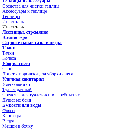
Теплицы и аксессуары
Средства для чистки теплиц
Аксессуары к теплице
Теплицы
Инвентарь
Инвентарь
Лестницы, стремянка
Компостеры
Строительные тазы и ведра
Тачки
Тачки
Колеса
Уборка снега
Сани
Лопаты и движки для уборки снега
Уличная санитария
Умывальники
Туалет дачный
Средства для туалетов и выгребных ям
Душевые баки
Емкости для воды
Фляги
Канистра
Ведра
Мешки в бочку