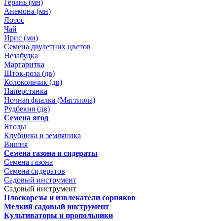
Герань (мн)
Анемона (мн)
Лотос
Чай
Ирис (мн)
Семена двулетних цветов
Незабудка
Маргаритка
Шток-роза (дв)
Колокольчик (дв)
Наперстянка
Ночная фиалка (Маттиола)
Рудбекия (дв)
Семена ягод
Ягоды
Клубника и земляника
Вишня
Семена газона и сидераты
Семена газона
Семена сидератов
Садовый инструмент
Садовый инструмент
Плоскорезы и извлекатели сорняков
Мелкий садовый инструмент
Культиваторы и пропольники