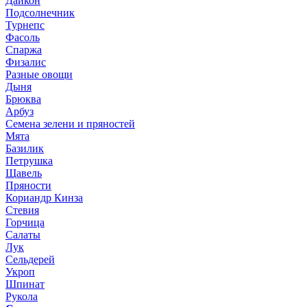
Дайкон
Подсолнечник
Турнепс
Фасоль
Спаржа
Физалис
Разные овощи
Дыня
Брюква
Арбуз
Семена зелени и пряностей
Мята
Базилик
Петрушка
Щавель
Пряности
Кориандр Кинза
Стевия
Горчица
Салаты
Лук
Сельдерей
Укроп
Шпинат
Рукола