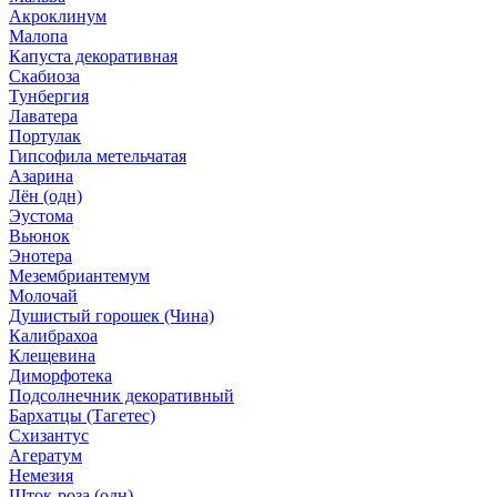
Акроклинум
Малопа
Капуста декоративная
Скабиоза
Тунбергия
Лаватера
Портулак
Гипсофила метельчатая
Азарина
Лён (одн)
Эустома
Вьюнок
Энотера
Мезембриантемум
Молочай
Душистый горошек (Чина)
Калибрахоа
Клещевина
Диморфотека
Подсолнечник декоративный
Бархатцы (Тагетес)
Схизантус
Агератум
Немезия
Шток-роза (одн)