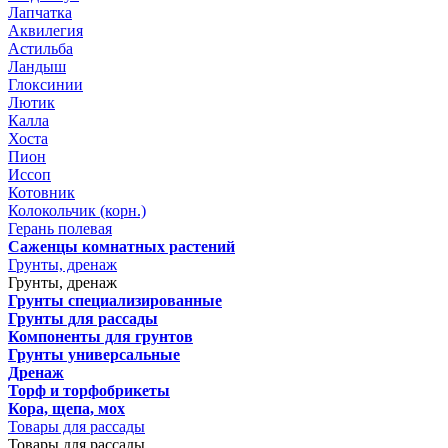
Лапчатка
Аквилегия
Астильба
Ландыш
Глоксинии
Лютик
Калла
Хоста
Пион
Иссоп
Котовник
Колокольчик (корн.)
Герань полевая
Саженцы комнатных растений
Грунты, дренаж
Грунты, дренаж
Грунты специализированные
Грунты для рассады
Компоненты для грунтов
Грунты универсальные
Дренаж
Торф и торфобрикеты
Кора, щепа, мох
Товары для рассады
Товары для рассады