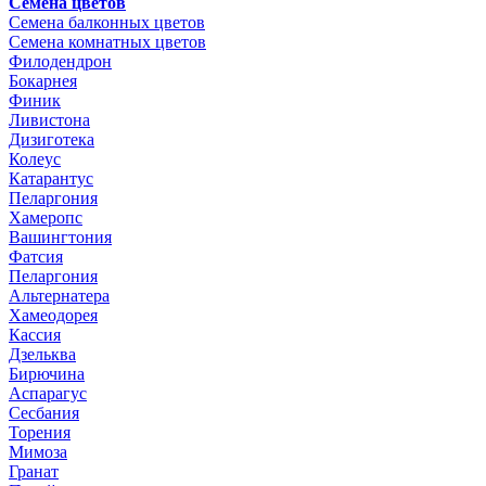
Семена цветов
Семена балконных цветов
Семена комнатных цветов
Филодендрон
Бокарнея
Финик
Ливистона
Дизиготека
Колеус
Катарантус
Пеларгония
Хамеропс
Вашингтония
Фатсия
Пеларгония
Альтернатера
Хамеодорея
Кассия
Дзельква
Бирючина
Аспарагус
Сесбания
Торения
Мимоза
Гранат