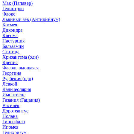
Мак (Папавер)
Гелиотроп
Флокс
Львиный зев (Антириннум)
Космея
Дихондра
Клеома
Настурция
Бальзамин
Статица
Хризантема (одн)
Крепис
Фасоль вьющаяся
Георгина
Рудбекия (одн)
Левкой
Кальцеолярия
Импатиенс
Газания (Гацания)
Василёк
Доротеантус
Нолана
Гипсофила
Ипомея
Гелихризум