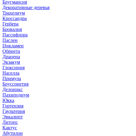
Бругмансия
Декоративные деревья
Трахелиум
Кроссандра
Гербера
Бровалия
Пассифлора
Паслен
Цикламен
Обриета
Драцена
Экзакум
Глоксиния
Населла
Примула
Бруссонетия
Делоникс
Пахиподиум
Юкка
Гортензия
Гаультерия
Эвкалипт
Литопс
Кактус
Абутилон