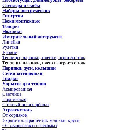
Плоскогубцы, длинногубцы, бокорезы
Степлера и скобы
Наборы инструментов
Отвертки
Ножи монтажные
Топоры
Ножовки
Измерительный инструмент
Линейки
Рулетки
Уровни
Теплицы, парники, пленки, агротекстиль
Теплицы, парники, пленки, агротекстиль
Парники, дуги, колышки
Сетка затеняющая
Грядки
Укрытие для теплиц
Армированная
Светлица
Парниковая
Сотовый поликарбонат
Агротекстиль
От сорняков
Укрытия для растений, колпаки, круги
От заморозков и насекомых