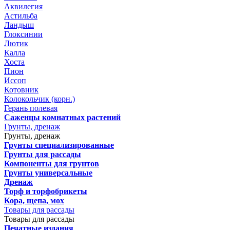
Аквилегия
Астильба
Ландыш
Глоксинии
Лютик
Калла
Хоста
Пион
Иссоп
Котовник
Колокольчик (корн.)
Герань полевая
Саженцы комнатных растений
Грунты, дренаж
Грунты, дренаж
Грунты специализированные
Грунты для рассады
Компоненты для грунтов
Грунты универсальные
Дренаж
Торф и торфобрикеты
Кора, щепа, мох
Товары для рассады
Товары для рассады
Печатные издания