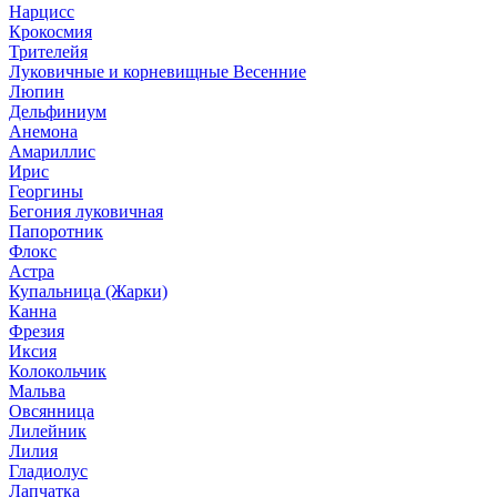
Нарцисс
Крокосмия
Трителейя
Луковичные и корневищные Весенние
Люпин
Дельфиниум
Анемона
Амариллис
Ирис
Георгины
Бегония луковичная
Папоротник
Флокс
Астра
Купальница (Жарки)
Канна
Фрезия
Иксия
Колокольчик
Мальва
Овсянница
Лилейник
Лилия
Гладиолус
Лапчатка