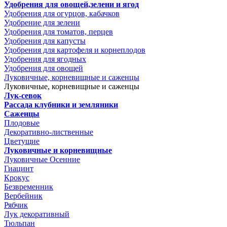
Удобрения для овощей,зелени и ягод
Удобрения для огурцов, кабачков
Удобрение для зелени
Удобрения для томатов, перцев
Удобрения для капусты
Удобрения для картофеля и корнеплодов
Удобрения для ягодных
Удобрения для овощей
Луковичные, корневищные и саженцы
Луковичные, корневищные и саженцы
Лук-севок
Рассада клубники и земляники
Саженцы
Плодовые
Декоративно-лиственные
Цветущие
Луковичные и корневищные
Луковичные Осенние
Гиацинт
Крокус
Безвременник
Вербейник
Рябчик
Лук декоративный
Тюльпан