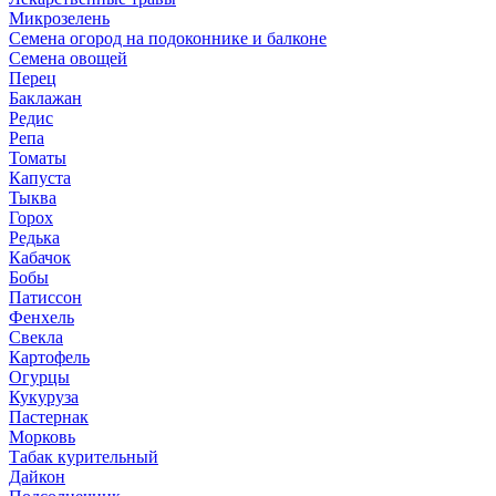
Микрозелень
Семена огород на подоконнике и балконе
Семена овощей
Перец
Баклажан
Редис
Репа
Томаты
Капуста
Тыква
Горох
Редька
Кабачок
Бобы
Патиссон
Фенхель
Свекла
Картофель
Огурцы
Кукуруза
Пастернак
Морковь
Табак курительный
Дайкон