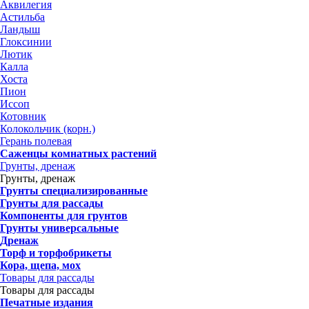
Аквилегия
Астильба
Ландыш
Глоксинии
Лютик
Калла
Хоста
Пион
Иссоп
Котовник
Колокольчик (корн.)
Герань полевая
Саженцы комнатных растений
Грунты, дренаж
Грунты, дренаж
Грунты специализированные
Грунты для рассады
Компоненты для грунтов
Грунты универсальные
Дренаж
Торф и торфобрикеты
Кора, щепа, мох
Товары для рассады
Товары для рассады
Печатные издания