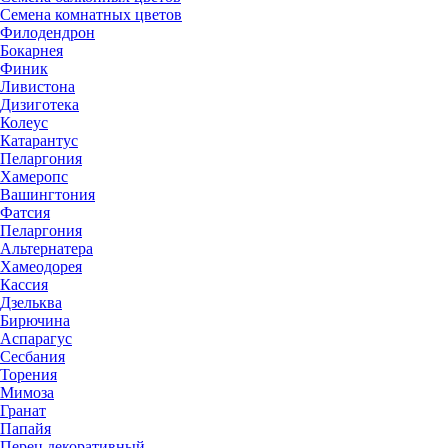
Семена комнатных цветов
Филодендрон
Бокарнея
Финик
Ливистона
Дизиготека
Колеус
Катарантус
Пеларгония
Хамеропс
Вашингтония
Фатсия
Пеларгония
Альтернатера
Хамеодорея
Кассия
Дзельква
Бирючина
Аспарагус
Сесбания
Торения
Мимоза
Гранат
Папайя
Перец декоративный