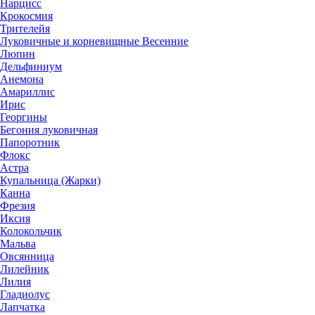
Нарцисс
Крокосмия
Трителейя
Луковичные и корневищные Весенние
Люпин
Дельфиниум
Анемона
Амариллис
Ирис
Георгины
Бегония луковичная
Папоротник
Флокс
Астра
Купальница (Жарки)
Канна
Фрезия
Иксия
Колокольчик
Мальва
Овсянница
Лилейник
Лилия
Гладиолус
Лапчатка