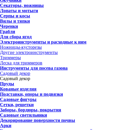
Окучники
Секаторы, ножницы
Лопаты и мотыги
Серпы и косы
Вилы и тяпки
Черенки
Грабли
Для сбора ягод
Электроинструменты и расходные к ним
Ножницы-кусторезы
Другие электроинструменты
Триммеры
Леска для триммеров
Инструменты для посева газона
Садовый декор
Садовый декор
Пруды
Кованые изделия
Подставки, опоры и подвязки
Садовые фигуры
Сетки, решетки
Заборы, бордюры, покрытия
Садовые светильники
Декорирование поверхности почвы
Арки