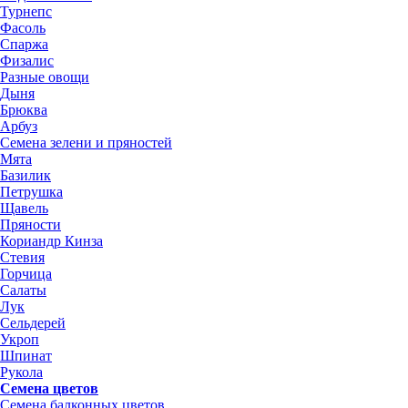
Турнепс
Фасоль
Спаржа
Физалис
Разные овощи
Дыня
Брюква
Арбуз
Семена зелени и пряностей
Мята
Базилик
Петрушка
Щавель
Пряности
Кориандр Кинза
Стевия
Горчица
Салаты
Лук
Сельдерей
Укроп
Шпинат
Рукола
Семена цветов
Семена балконных цветов