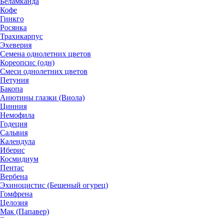
Беламканда
Кофе
Гинкго
Росянка
Трахикарпус
Эхеверия
Семена однолетних цветов
Кореопсис (одн)
Смеси однолетних цветов
Петуния
Бакопа
Анютины глазки (Виола)
Цинния
Немофила
Годеция
Сальвия
Календула
Иберис
Космидиум
Пентас
Вербена
Эхиноцистис (Бешеный огурец)
Гомфрена
Целозия
Мак (Папавер)