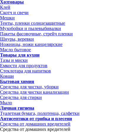
Хозтовары
Клей
Скотч и свечи
Мешки
Тенты, пленки солнцезащитные
Мухобойки и пылевыбивалки
Пакеты фасовочные, стрейч пленки
Шнуры, веревки
Ножницы, ножи канцелярские
Масло бытовое
Товары для кухни
Тазы и миски
Емкости для продуктов
Стеклотара для напитков
Ковши
Бытовая химия
Средства для чистки, уборки
Средства для чистки канализации
Средства для стирки
Мыло
Личная гигиена
Туалетная бумага, полотенца, салфетки
Антисептики от грибка и плесени
Средства от домашних вредителей
Средства от домашних вредителей