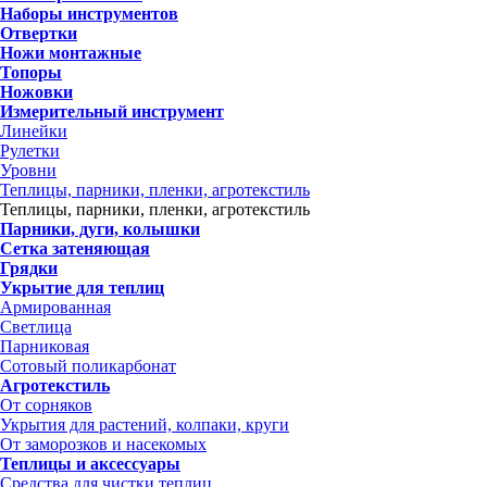
Наборы инструментов
Отвертки
Ножи монтажные
Топоры
Ножовки
Измерительный инструмент
Линейки
Рулетки
Уровни
Теплицы, парники, пленки, агротекстиль
Теплицы, парники, пленки, агротекстиль
Парники, дуги, колышки
Сетка затеняющая
Грядки
Укрытие для теплиц
Армированная
Светлица
Парниковая
Сотовый поликарбонат
Агротекстиль
От сорняков
Укрытия для растений, колпаки, круги
От заморозков и насекомых
Теплицы и аксессуары
Средства для чистки теплиц