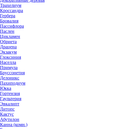
Декоративные деревья
Трахелиум
Кроссандра
Гербера
Бровалия
Пассифлора
Паслен
Цикламен
Обриета
Драцена
Экзакум
Глоксиния
Населла
Примула
Бруссонетия
Делоникс
Пахиподиум
Юкка
Гортензия
Гаультерия
Эвкалипт
Литопс
Кактус
Абутилон
Канна (комн.)