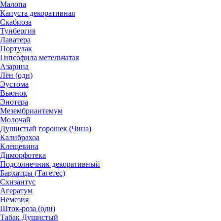
Малопа
Капуста декоративная
Скабиоза
Тунбергия
Лаватера
Портулак
Гипсофила метельчатая
Азарина
Лён (одн)
Эустома
Вьюнок
Энотера
Мезембриантемум
Молочай
Душистый горошек (Чина)
Калибрахоа
Клещевина
Диморфотека
Подсолнечник декоративный
Бархатцы (Тагетес)
Схизантус
Агератум
Немезия
Шток-роза (одн)
Табак Душистый