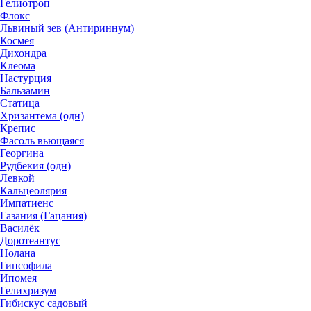
Гелиотроп
Флокс
Львиный зев (Антириннум)
Космея
Дихондра
Клеома
Настурция
Бальзамин
Статица
Хризантема (одн)
Крепис
Фасоль вьющаяся
Георгина
Рудбекия (одн)
Левкой
Кальцеолярия
Импатиенс
Газания (Гацания)
Василёк
Доротеантус
Нолана
Гипсофила
Ипомея
Гелихризум
Гибискус садовый