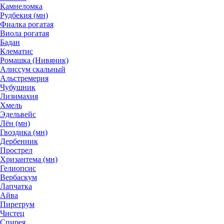
Камнеломка
Рудбекия (мн)
Фиалка рогатая
Виола рогатая
Бадан
Клематис
Ромашка (Нивяник)
Алиссум скальный
Альстремерия
Чубушник
Лизимахия
Хмель
Эдельвейс
Лён (мн)
Гвоздика (мн)
Дербенник
Прострел
Хризантема (мн)
Гелиопсис
Вербаскум
Лапчатка
Айва
Пиретрум
Чистец
Спирея