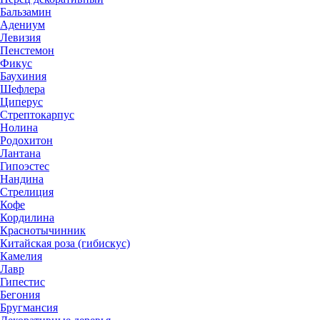
Бальзамин
Адениум
Левизия
Пенстемон
Фикус
Баухиния
Шефлера
Циперус
Стрептокарпус
Нолина
Родохитон
Лантана
Гипоэстес
Нандина
Стрелиция
Кофе
Кордилина
Краснотычинник
Китайская роза (гибискус)
Камелия
Лавр
Гипестис
Бегония
Бругмансия