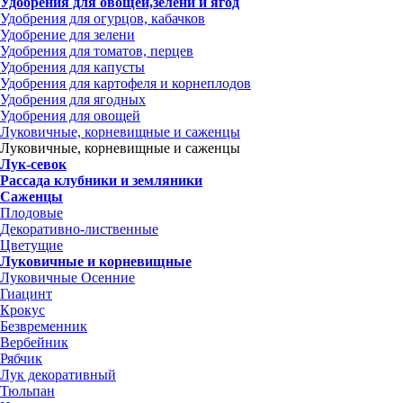
Удобрения для овощей,зелени и ягод
Удобрения для огурцов, кабачков
Удобрение для зелени
Удобрения для томатов, перцев
Удобрения для капусты
Удобрения для картофеля и корнеплодов
Удобрения для ягодных
Удобрения для овощей
Луковичные, корневищные и саженцы
Луковичные, корневищные и саженцы
Лук-севок
Рассада клубники и земляники
Саженцы
Плодовые
Декоративно-лиственные
Цветущие
Луковичные и корневищные
Луковичные Осенние
Гиацинт
Крокус
Безвременник
Вербейник
Рябчик
Лук декоративный
Тюльпан