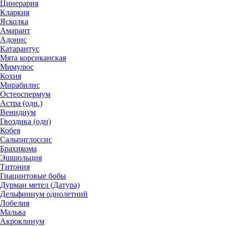
Цинерария
Кларкия
Ясколка
Амарант
Адонис
Катарантус
Мята корсиканская
Мимулюс
Кохия
Мирабилис
Остеоспермум
Астра (одн.)
Венидиум
Гвоздика (одн)
Кобея
Сальпиглоссис
Брахикома
Эшшольция
Титония
Гиацинтовые бобы
Дурман метел (Датура)
Дельфиниум однолетний
Лобелия
Мальва
Акроклинум