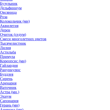
Бузульник
Дельфиниум
Овсяница
Роза
Колокольчик (мн)
Аквилегия
Дерен
Очиток (седум)
Смеси многолетних цветов
Тысячелистник
Лилия
Астильба
Примула
Кореопсис (мн)
Гайлардия
Ранункулюс
Буддлея
Сирень
Аренария
Ваточник
Астра (мн.)
Эхиум
Сапонария
Герань (мн)
Анемона (мн)