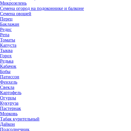
Микрозелень
Семена огород на подоконнике и балконе
Семена овощей
Перец
Баклажан
Редис
Репа
Томаты
Капуста
Тыква
Горох
Редька
Кабачок
Бобы
Патиссон
Фенхель
Свекла
Картофель
Огурцы
Кукуруза
Пастернак
Морковь
Табак курительный
Дайкон
Подсолнечник