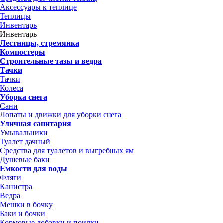
Аксессуары к теплице
Теплицы
Инвентарь
Инвентарь
Лестницы, стремянка
Компостеры
Строительные тазы и ведра
Тачки
Тачки
Колеса
Уборка снега
Сани
Лопаты и движки для уборки снега
Уличная санитария
Умывальники
Туалет дачный
Средства для туалетов и выгребных ям
Душевые баки
Емкости для воды
Фляги
Канистра
Ведра
Мешки в бочку
Баки и бочки
Кормовые добавки и поилки