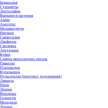
Броваллия
Сухоцветы
Лептосифон
Вьющиеся растения
Амми
Арктотис
Меламподиум
Ирезине
Санвиталия
Лакфиоль
Смолевка
Ангелония
Куфея
Семена многолетних цветов
Гравилат
Платикодон
Купальница
Пульсатилла (прострел, подснежник)
Лаванда
Пион
Люпин
Вероника
Гелениум
Молодило
Лихнис