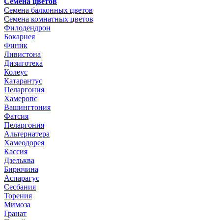
Семена цветов
Семена балконных цветов
Семена комнатных цветов
Филодендрон
Бокарнея
Финик
Ливистона
Дизиготека
Колеус
Катарантус
Пеларгония
Хамеропс
Вашингтония
Фатсия
Пеларгония
Альтернатера
Хамеодорея
Кассия
Дзельква
Бирючина
Аспарагус
Сесбания
Торения
Мимоза
Гранат