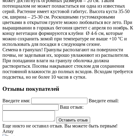
может достигнуть огромных размеров – 20 см. Таким
потенциалом не может похвастаться ни одна из известных
серий. Растение имеет кустовой габитус. Высота куста 35-50
см, ширина – 25-30 см. Роскошными густомахровыми
цветками в открытом грунте можно любоваться все лето. При
выращивании в горшках бегония цветет с апреля по ноябрь. К
концу вегетации формируются клубни Ø 4-6 см, которые
можно сохранить зимой при температуре не выше +10 °С и
использовать для посадки в следующем сезоне.
Семена в гранулах! Гранулы располагают на поверхности
почвы, не заделывая их, хорошо увлажняют из распылителя.
При попадании влаги на гранулу оболочка должна
раствориться. Посевы накрывают стеклом для сохранения
постоянной влажности до полных всходов. Всходам требуется
подсветка, но не более 10 часов в сутки.
Отзывы покупателей
Введите имя:
Введите email:
Ваш отзыв:
Оставить отзыв
Еще никто не оставил отзыв. Вы можете быть первым!
Array