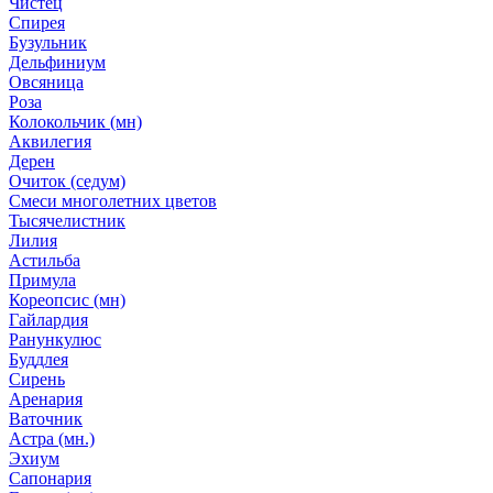
Чистец
Спирея
Бузульник
Дельфиниум
Овсяница
Роза
Колокольчик (мн)
Аквилегия
Дерен
Очиток (седум)
Смеси многолетних цветов
Тысячелистник
Лилия
Астильба
Примула
Кореопсис (мн)
Гайлардия
Ранункулюс
Буддлея
Сирень
Аренария
Ваточник
Астра (мн.)
Эхиум
Сапонария