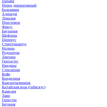
Папайя
Перец декоративный
Бальзамин
Адениум
Левизия
Пенстемон
Фикус
Баухиния
Шефлера
Циперус
Стрептокарпус
Нолина
Родохитон
Лантана
Гипоэстес
Нандина
Стрелиция
Кофе
Кордилина
Краснотычинник
Китайская роза (гибискус)
Камелия
Лавр
Гипестис
Бегония