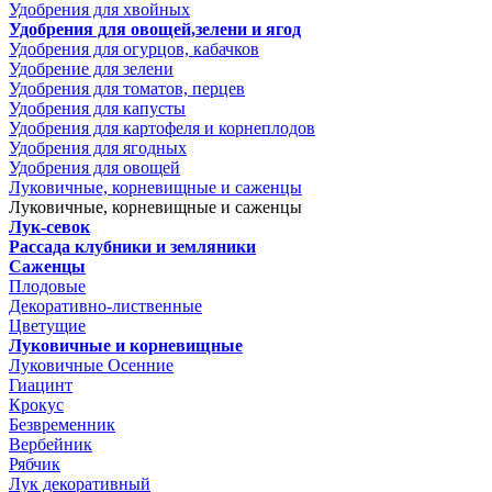
Удобрения для хвойных
Удобрения для овощей,зелени и ягод
Удобрения для огурцов, кабачков
Удобрение для зелени
Удобрения для томатов, перцев
Удобрения для капусты
Удобрения для картофеля и корнеплодов
Удобрения для ягодных
Удобрения для овощей
Луковичные, корневищные и саженцы
Луковичные, корневищные и саженцы
Лук-севок
Рассада клубники и земляники
Саженцы
Плодовые
Декоративно-лиственные
Цветущие
Луковичные и корневищные
Луковичные Осенние
Гиацинт
Крокус
Безвременник
Вербейник
Рябчик
Лук декоративный