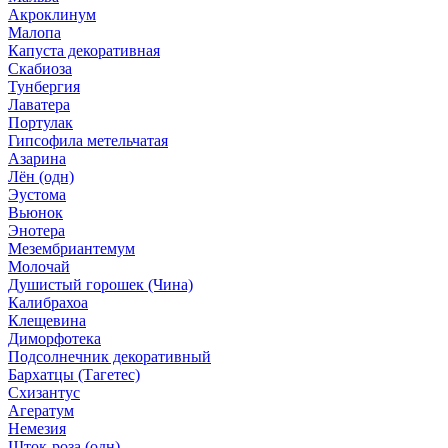
Акроклинум
Малопа
Капуста декоративная
Скабиоза
Тунбергия
Лаватера
Портулак
Гипсофила метельчатая
Азарина
Лён (одн)
Эустома
Вьюнок
Энотера
Мезембриантемум
Молочай
Душистый горошек (Чина)
Калибрахоа
Клещевина
Диморфотека
Подсолнечник декоративный
Бархатцы (Тагетес)
Схизантус
Агератум
Немезия
Шток-роза (одн)