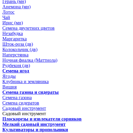
Герань (мн)
Анемона (мн)
Лотос
Чай
Ирис (мн)
Семена двулетних цветов
Незабудка
Маргаритка
Шток-роза (дв)
Колокольчик (дв)
Наперстянка
Ночная фиалка (Маттиола)
Рудбекия (дв)
Семена ягод
Ягоды
Клубника и земляника
Вишня
Семена газона и сидераты
Семена газона
Семена сидератов
Садовый инструмент
Садовый инструмент
Плоскорезы и извлекатели сорняков
Мелкий садовый инструмент
Культиваторы и пропольники