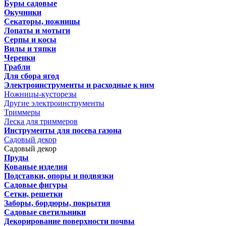
Буры садовые
Окучники
Секаторы, ножницы
Лопаты и мотыги
Серпы и косы
Вилы и тяпки
Черенки
Грабли
Для сбора ягод
Электроинструменты и расходные к ним
Ножницы-кусторезы
Другие электроинструменты
Триммеры
Леска для триммеров
Инструменты для посева газона
Садовый декор
Садовый декор
Пруды
Кованые изделия
Подставки, опоры и подвязки
Садовые фигуры
Сетки, решетки
Заборы, бордюры, покрытия
Садовые светильники
Декорирование поверхности почвы