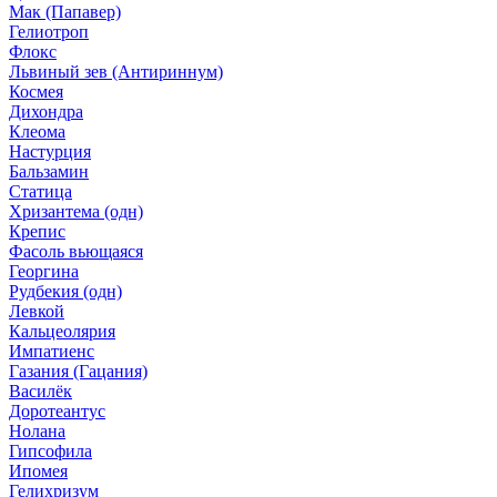
Мак (Папавер)
Гелиотроп
Флокс
Львиный зев (Антириннум)
Космея
Дихондра
Клеома
Настурция
Бальзамин
Статица
Хризантема (одн)
Крепис
Фасоль вьющаяся
Георгина
Рудбекия (одн)
Левкой
Кальцеолярия
Импатиенс
Газания (Гацания)
Василёк
Доротеантус
Нолана
Гипсофила
Ипомея
Гелихризум