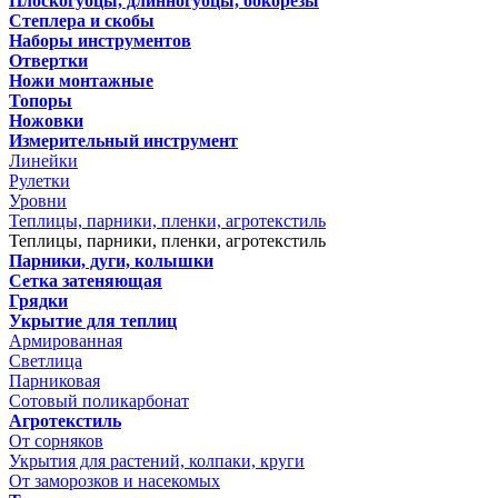
Плоскогубцы, длинногубцы, бокорезы
Степлера и скобы
Наборы инструментов
Отвертки
Ножи монтажные
Топоры
Ножовки
Измерительный инструмент
Линейки
Рулетки
Уровни
Теплицы, парники, пленки, агротекстиль
Теплицы, парники, пленки, агротекстиль
Парники, дуги, колышки
Сетка затеняющая
Грядки
Укрытие для теплиц
Армированная
Светлица
Парниковая
Сотовый поликарбонат
Агротекстиль
От сорняков
Укрытия для растений, колпаки, круги
От заморозков и насекомых