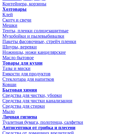
Контейнера, корзины
Хозтовары
Клей
Скотч и свечи
Мешки
Тенты, пленки солнцезащитные
Мухобойки и пылевыбивалки
Пакеты фасовочные, стрейч пленки
Шнуры, веревки
Ножницы, ножи канцелярские
Масло бытовое
Товары для кухни
Тазы и миски
Емкости для продуктов
Стеклотара для напитков
Ковши
Бытовая химия
Средства для чистки, уборки
Средства для чистки канализации
Средства для стирки
Мыло
Личная гигиена
Туалетная бумага, полотенца, салфетки
Антисептики от грибка и плесени
Средства от домашних вредителей