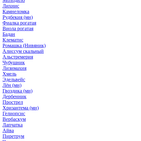
Молодило
Лихнис
Камнеломка
Рудбекия (мн)
Фиалка рогатая
Виола рогатая
Бадан
Клематис
Ромашка (Нивяник)
Алиссум скальный
Альстремерия
Чубушник
Лизимахия
Хмель
Эдельвейс
Лён (мн)
Гвоздика (мн)
Дербенник
Прострел
Хризантема (мн)
Гелиопсис
Вербаскум
Лапчатка
Айва
Пиретрум