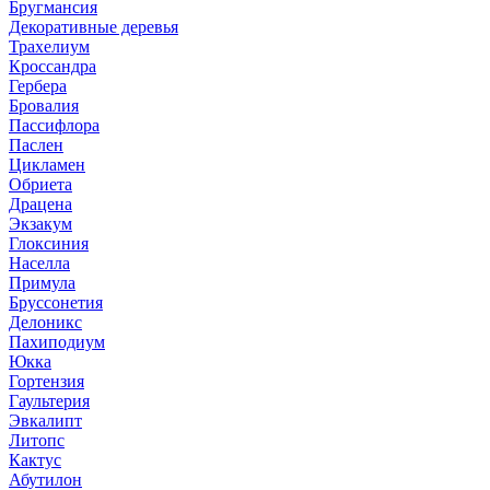
Бругмансия
Декоративные деревья
Трахелиум
Кроссандра
Гербера
Бровалия
Пассифлора
Паслен
Цикламен
Обриета
Драцена
Экзакум
Глоксиния
Населла
Примула
Бруссонетия
Делоникс
Пахиподиум
Юкка
Гортензия
Гаультерия
Эвкалипт
Литопс
Кактус
Абутилон