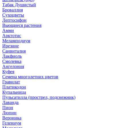
Табак Душистый
Броваллия
Сухоцветы
Лептосифон
Вьющиеся растения
Амми
Арктотис
Меламподиум
Ирезине
Санвиталия
Лакфиоль
Смолевка
Ангелония
Куфея
Семена многолетних цветов
Гравилат
Платикодон
Купальница
Пульсатилла (прострел, подснежник)
Лаванда
Пион
Люпин
Вероника
Гелениум