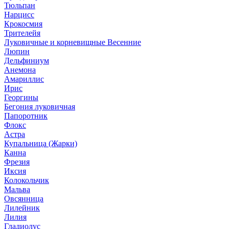
Тюльпан
Нарцисс
Крокосмия
Трителейя
Луковичные и корневищные Весенние
Люпин
Дельфиниум
Анемона
Амариллис
Ирис
Георгины
Бегония луковичная
Папоротник
Флокс
Астра
Купальница (Жарки)
Канна
Фрезия
Иксия
Колокольчик
Мальва
Овсянница
Лилейник
Лилия
Гладиолус