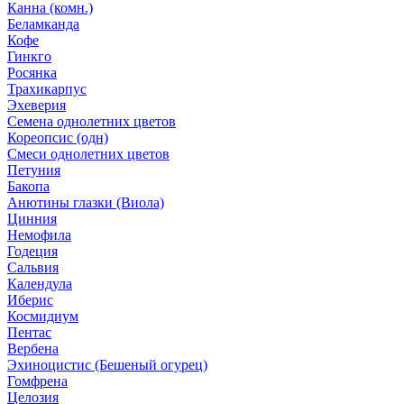
Канна (комн.)
Беламканда
Кофе
Гинкго
Росянка
Трахикарпус
Эхеверия
Семена однолетних цветов
Кореопсис (одн)
Смеси однолетних цветов
Петуния
Бакопа
Анютины глазки (Виола)
Цинния
Немофила
Годеция
Сальвия
Календула
Иберис
Космидиум
Пентас
Вербена
Эхиноцистис (Бешеный огурец)
Гомфрена
Целозия