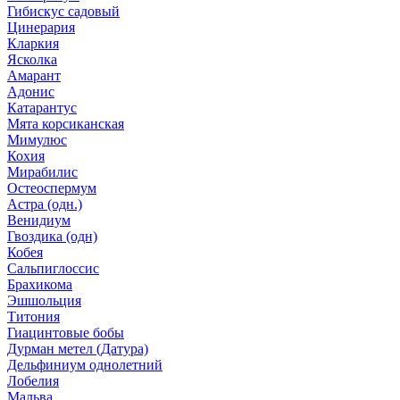
Гибискус садовый
Цинерария
Кларкия
Ясколка
Амарант
Адонис
Катарантус
Мята корсиканская
Мимулюс
Кохия
Мирабилис
Остеоспермум
Астра (одн.)
Венидиум
Гвоздика (одн)
Кобея
Сальпиглоссис
Брахикома
Эшшольция
Титония
Гиацинтовые бобы
Дурман метел (Датура)
Дельфиниум однолетний
Лобелия
Мальва