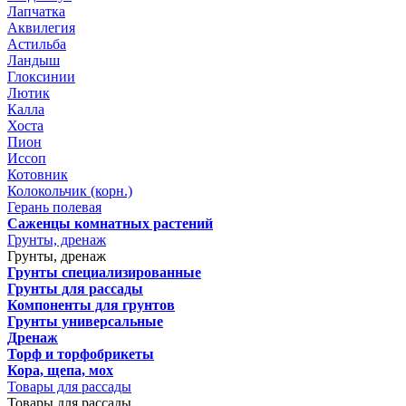
Лапчатка
Аквилегия
Астильба
Ландыш
Глоксинии
Лютик
Калла
Хоста
Пион
Иссоп
Котовник
Колокольчик (корн.)
Герань полевая
Саженцы комнатных растений
Грунты, дренаж
Грунты, дренаж
Грунты специализированные
Грунты для рассады
Компоненты для грунтов
Грунты универсальные
Дренаж
Торф и торфобрикеты
Кора, щепа, мох
Товары для рассады
Товары для рассады