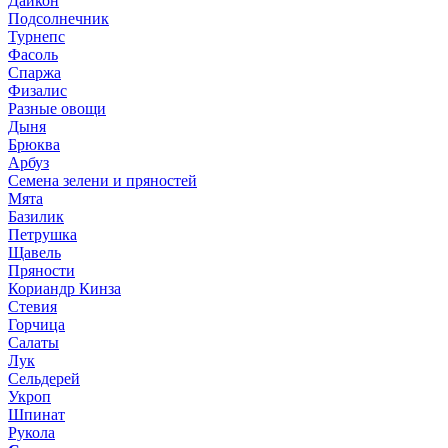
Дайкон
Подсолнечник
Турнепс
Фасоль
Спаржа
Физалис
Разные овощи
Дыня
Брюква
Арбуз
Семена зелени и пряностей
Мята
Базилик
Петрушка
Щавель
Пряности
Кориандр Кинза
Стевия
Горчица
Салаты
Лук
Сельдерей
Укроп
Шпинат
Рукола