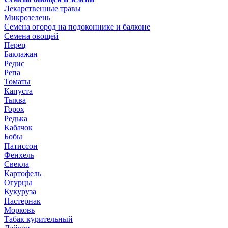
Лекарственные травы
Микрозелень
Семена огород на подоконнике и балконе
Семена овощей
Перец
Баклажан
Редис
Репа
Томаты
Капуста
Тыква
Горох
Редька
Кабачок
Бобы
Патиссон
Фенхель
Свекла
Картофель
Огурцы
Кукуруза
Пастернак
Морковь
Табак курительный