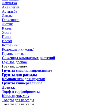
Лапчатка
Аквилегия
Астильба
Ландыш
Глоксинии
Лютик
Калла
Хоста
Пион
Иссоп
Котовник
Колокольчик (корн.)
Герань полевая
Саженцы комнатных растений
Грунты, дренаж
Грунты, дренаж
Грунты специализированные
Грунты для рассады
Компоненты для грунтов
Грунты универсальные
Дренаж
Торф и торфобрикеты
Кора, щепа, мох
Товары для рассады
Товары для рассады