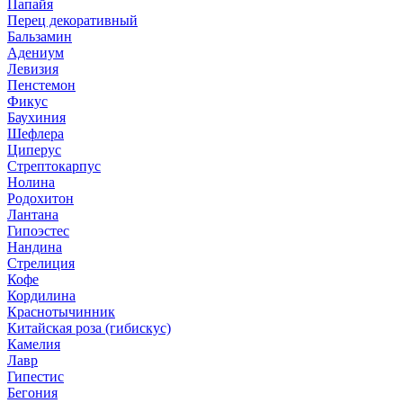
Папайя
Перец декоративный
Бальзамин
Адениум
Левизия
Пенстемон
Фикус
Баухиния
Шефлера
Циперус
Стрептокарпус
Нолина
Родохитон
Лантана
Гипоэстес
Нандина
Стрелиция
Кофе
Кордилина
Краснотычинник
Китайская роза (гибискус)
Камелия
Лавр
Гипестис
Бегония