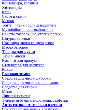
Контейнера, корзины
Хозтовары
Клей
Скотч и свечи
Мешки
Тенты, пленки солнцезащитные
Мухобойки и пылевыбивалки
Пакеты фасовочные, стрейч пленки
Шнуры, веревки
Ножницы, ножи канцелярские
Масло бытовое
Товары для кухни
Тазы и миски
Емкости для продуктов
Стеклотара для напитков
Ковши
Бытовая химия
Средства для чистки, уборки
Средства для чистки канализации
Средства для стирки
Мыло
Личная гигиена
Туалетная бумага, полотенца, салфетки
Антисептики от грибка и плесени
Средства от домашних вредителей