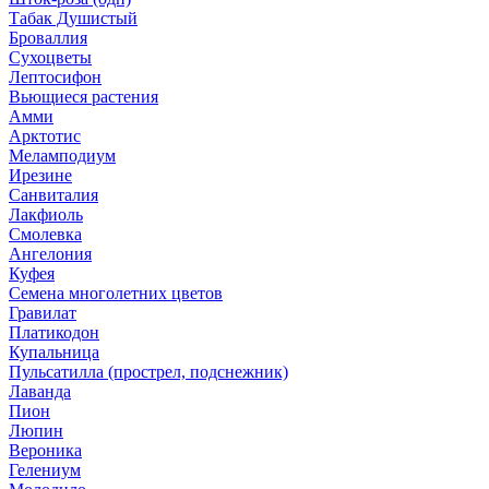
Табак Душистый
Броваллия
Сухоцветы
Лептосифон
Вьющиеся растения
Амми
Арктотис
Меламподиум
Ирезине
Санвиталия
Лакфиоль
Смолевка
Ангелония
Куфея
Семена многолетних цветов
Гравилат
Платикодон
Купальница
Пульсатилла (прострел, подснежник)
Лаванда
Пион
Люпин
Вероника
Гелениум