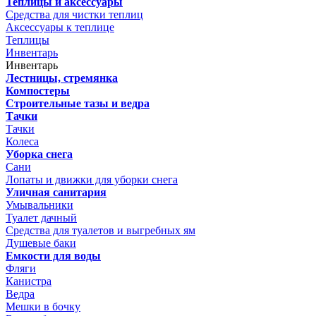
Теплицы и аксессуары
Средства для чистки теплиц
Аксессуары к теплице
Теплицы
Инвентарь
Инвентарь
Лестницы, стремянка
Компостеры
Строительные тазы и ведра
Тачки
Тачки
Колеса
Уборка снега
Сани
Лопаты и движки для уборки снега
Уличная санитария
Умывальники
Туалет дачный
Средства для туалетов и выгребных ям
Душевые баки
Емкости для воды
Фляги
Канистра
Ведра
Мешки в бочку