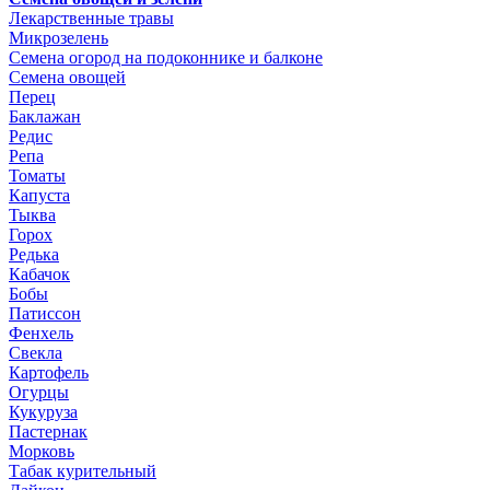
Лекарственные травы
Микрозелень
Семена огород на подоконнике и балконе
Семена овощей
Перец
Баклажан
Редис
Репа
Томаты
Капуста
Тыква
Горох
Редька
Кабачок
Бобы
Патиссон
Фенхель
Свекла
Картофель
Огурцы
Кукуруза
Пастернак
Морковь
Табак курительный