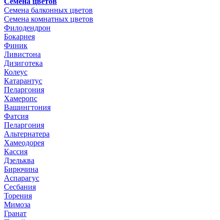
Семена цветов
Семена балконных цветов
Семена комнатных цветов
Филодендрон
Бокарнея
Финик
Ливистона
Дизиготека
Колеус
Катарантус
Пеларгония
Хамеропс
Вашингтония
Фатсия
Пеларгония
Альтернатера
Хамеодорея
Кассия
Дзельква
Бирючина
Аспарагус
Сесбания
Торения
Мимоза
Гранат