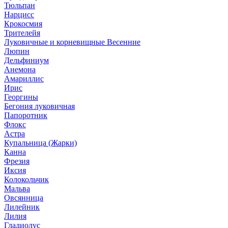
Тюльпан
Нарцисс
Крокосмия
Трителейя
Луковичные и корневищные Весенние
Люпин
Дельфиниум
Анемона
Амариллис
Ирис
Георгины
Бегония луковичная
Папоротник
Флокс
Астра
Купальница (Жарки)
Канна
Фрезия
Иксия
Колокольчик
Мальва
Овсянница
Лилейник
Лилия
Гладиолус