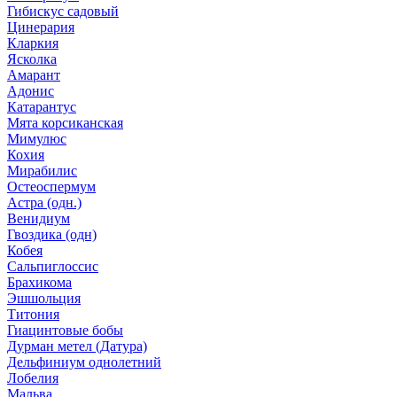
Гибискус садовый
Цинерария
Кларкия
Ясколка
Амарант
Адонис
Катарантус
Мята корсиканская
Мимулюс
Кохия
Мирабилис
Остеоспермум
Астра (одн.)
Венидиум
Гвоздика (одн)
Кобея
Сальпиглоссис
Брахикома
Эшшольция
Титония
Гиацинтовые бобы
Дурман метел (Датура)
Дельфиниум однолетний
Лобелия
Мальва