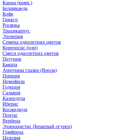
Канна (комн.)
Беламканда
Кофе
Гинкго
Росянка
Трахикарпус
Эхеверия
Семена однолетних цветов
Кореопсис (одн)
Смеси однолетних цветов
Петуния
Бакопа
Анютины глазки (Виола)
Цинния
Немофила
Годеция
Сальвия
Календула
Иберис
Космидиум
Пентас
Вербена
Эхиноцистис (Бешеный огурец)
Гомфрена
Целозия