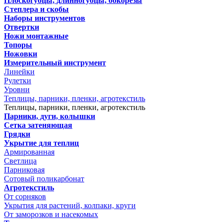
Плоскогубцы, длинногубцы, бокорезы
Степлера и скобы
Наборы инструментов
Отвертки
Ножи монтажные
Топоры
Ножовки
Измерительный инструмент
Линейки
Рулетки
Уровни
Теплицы, парники, пленки, агротекстиль
Теплицы, парники, пленки, агротекстиль
Парники, дуги, колышки
Сетка затеняющая
Грядки
Укрытие для теплиц
Армированная
Светлица
Парниковая
Сотовый поликарбонат
Агротекстиль
От сорняков
Укрытия для растений, колпаки, круги
От заморозков и насекомых