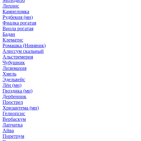
Молодило
Лихнис
Камнеломка
Рудбекия (мн)
Фиалка рогатая
Виола рогатая
Бадан
Клематис
Ромашка (Нивяник)
Алиссум скальный
Альстремерия
Чубушник
Лизимахия
Хмель
Эдельвейс
Лён (мн)
Гвоздика (мн)
Дербенник
Прострел
Хризантема (мн)
Гелиопсис
Вербаскум
Лапчатка
Айва
Пиретрум