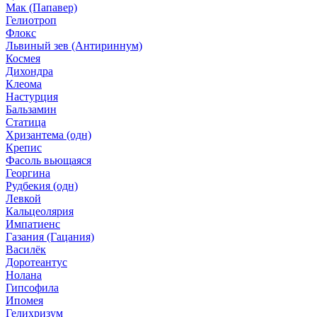
Мак (Папавер)
Гелиотроп
Флокс
Львиный зев (Антириннум)
Космея
Дихондра
Клеома
Настурция
Бальзамин
Статица
Хризантема (одн)
Крепис
Фасоль вьющаяся
Георгина
Рудбекия (одн)
Левкой
Кальцеолярия
Импатиенс
Газания (Гацания)
Василёк
Доротеантус
Нолана
Гипсофила
Ипомея
Гелихризум