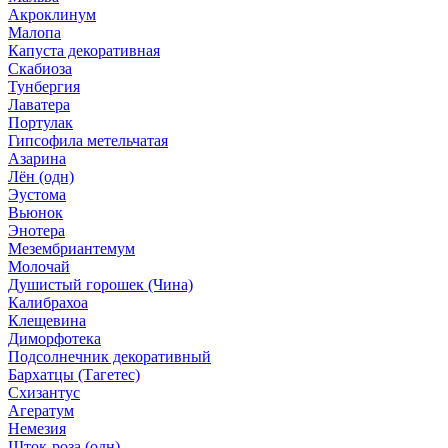
Акроклинум
Малопа
Капуста декоративная
Скабиоза
Тунбергия
Лаватера
Портулак
Гипсофила метельчатая
Азарина
Лён (одн)
Эустома
Вьюнок
Энотера
Мезембриантемум
Молочай
Душистый горошек (Чина)
Калибрахоа
Клещевина
Диморфотека
Подсолнечник декоративный
Бархатцы (Тагетес)
Схизантус
Агератум
Немезия
Шток-роза (одн)