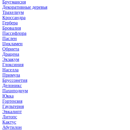
Бругмансия
Декоративные деревья
Трахелиум
Кроссандра
Гербера
Бровалия
Пассифлора
Паслен
Цикламен
Обриета
Драцена
Экзакум
Глоксиния
Населла
Примула
Бруссонетия
Делоникс
Пахиподиум
Юкка
Гортензия
Гаультерия
Эвкалипт
Литопс
Кактус
Абутилон