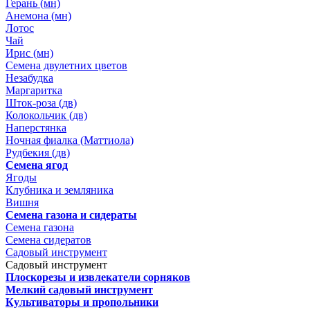
Герань (мн)
Анемона (мн)
Лотос
Чай
Ирис (мн)
Семена двулетних цветов
Незабудка
Маргаритка
Шток-роза (дв)
Колокольчик (дв)
Наперстянка
Ночная фиалка (Маттиола)
Рудбекия (дв)
Семена ягод
Ягоды
Клубника и земляника
Вишня
Семена газона и сидераты
Семена газона
Семена сидератов
Садовый инструмент
Садовый инструмент
Плоскорезы и извлекатели сорняков
Мелкий садовый инструмент
Культиваторы и пропольники