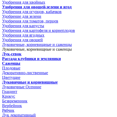
Удобрения для хвойных
Удобрения для овощей,зелени и ягод
Удобрения для огурцов, кабачков
Удобрение для зелени
Удобрения для томатов, перцев
Удобрения для капусты
Удобрения для картофеля и корнеплодов
Удобрения для ягодных
Удобрения для овощей
Луковичные, корневищные и саженцы
Луковичные, корневищные и саженцы
Лук-севок
Рассада клубники и земляники
Саженцы
Плодовые
Декоративно-лиственные
Цветущие
Луковичные и корневищные
Луковичные Осенние
Гиацинт
Крокус
Безвременник
Вербейник
Рябчик
Лук декоративный