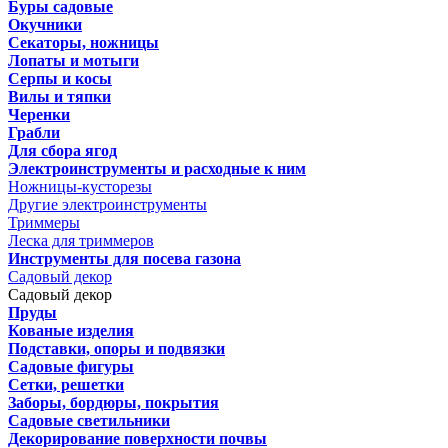
Буры садовые
Окучники
Секаторы, ножницы
Лопаты и мотыги
Серпы и косы
Вилы и тяпки
Черенки
Грабли
Для сбора ягод
Электроинструменты и расходные к ним
Ножницы-кусторезы
Другие электроинструменты
Триммеры
Леска для триммеров
Инструменты для посева газона
Садовый декор
Садовый декор
Пруды
Кованые изделия
Подставки, опоры и подвязки
Садовые фигуры
Сетки, решетки
Заборы, бордюры, покрытия
Садовые светильники
Декорирование поверхности почвы