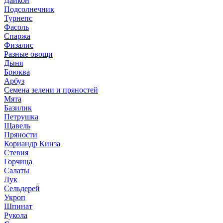
Дайкон
Подсолнечник
Турнепс
Фасоль
Спаржа
Физалис
Разные овощи
Дыня
Брюква
Арбуз
Семена зелени и пряностей
Мята
Базилик
Петрушка
Щавель
Пряности
Кориандр Кинза
Стевия
Горчица
Салаты
Лук
Сельдерей
Укроп
Шпинат
Рукола