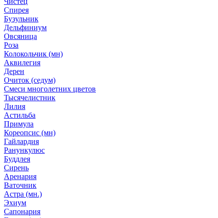
Чистец
Спирея
Бузульник
Дельфиниум
Овсяница
Роза
Колокольчик (мн)
Аквилегия
Дерен
Очиток (седум)
Смеси многолетних цветов
Тысячелистник
Лилия
Астильба
Примула
Кореопсис (мн)
Гайлардия
Ранункулюс
Буддлея
Сирень
Аренария
Ваточник
Астра (мн.)
Эхиум
Сапонария