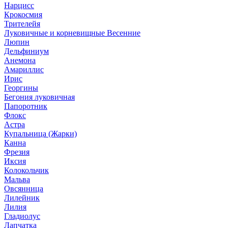
Нарцисс
Крокосмия
Трителейя
Луковичные и корневищные Весенние
Люпин
Дельфиниум
Анемона
Амариллис
Ирис
Георгины
Бегония луковичная
Папоротник
Флокс
Астра
Купальница (Жарки)
Канна
Фрезия
Иксия
Колокольчик
Мальва
Овсянница
Лилейник
Лилия
Гладиолус
Лапчатка