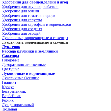
Удобрения для овощей,зелени и ягод
Удобрения для огурцов, кабачков
Удобрение для зелени
Удобрения для томатов, перцев
Удобрения для капусты
Удобрения для картофеля и корнеплодов
Удобрения для ягодных
Удобрения для овощей
Луковичные, корневищные и саженцы
Луковичные, корневищные и саженцы
Лук-севок
Рассада клубники и земляники
Саженцы
Плодовые
Декоративно-лиственные
Цветущие
Луковичные и корневищные
Луковичные Осенние
Гиацинт
Крокус
Безвременник
Вербейник
Рябчик
Лук декоративный
Тюльпан