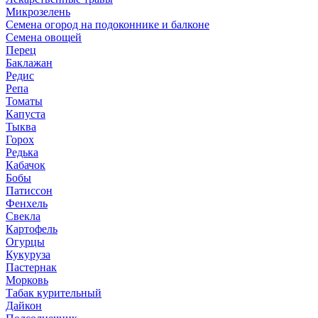
Микрозелень
Семена огород на подоконнике и балконе
Семена овощей
Перец
Баклажан
Редис
Репа
Томаты
Капуста
Тыква
Горох
Редька
Кабачок
Бобы
Патиссон
Фенхель
Свекла
Картофель
Огурцы
Кукуруза
Пастернак
Морковь
Табак курительный
Дайкон