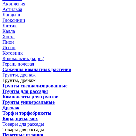
Аквилегия
Астильба
Ландыш
Глоксинии
Лютик
Калла
Хоста
Пион
Иссоп
Котовник
Колокольчик (корн.)
Герань полевая
Саженцы комнатных растений
Грунты, дренаж
Грунты, дренаж
Грунты специализированные
Грунты для рассады
Компоненты для грунтов
Грунты универсальные
Дренаж
Торф и торфобрикеты
Кора, щепа, мох
Товары для рассады
Товары для рассады
Печатные издания