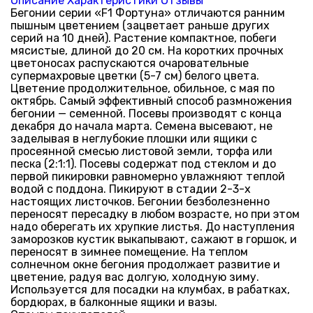
Описание
Характеристики
Отзывы
Бегонии серии «F1 Фортуна» отличаются ранним
пышным цветением (зацветает раньше других
серий на 10 дней). Растение компактное, побеги
мясистые, длиной до 20 см. На коротких прочных
цветоносах распускаются очаровательные
супермахровые цветки (5-7 см) белого цвета.
Цветение продолжительное, обильное, с мая по
октябрь. Самый эффективный способ размножения
бегонии — семенной. Посевы производят с конца
декабря до начала марта. Семена высевают, не
заделывая в неглубокие плошки или ящики с
просеянной смесью листовой земли, торфа или
песка (2:1:1). Посевы содержат под стеклом и до
первой пикировки равномерно увлажняют теплой
водой с поддона. Пикируют в стадии 2-3-х
настоящих листочков. Бегонии безболезненно
переносят пересадку в любом возрасте, но при этом
надо оберегать их хрупкие листья. До наступления
заморозков кустик выкапывают, сажают в горшок, и
переносят в зимнее помещение. На теплом
солнечном окне бегония продолжает развитие и
цветение, радуя вас долгую, холодную зиму.
Используется для посадки на клумбах, в рабатках,
бордюрах, в балконные ящики и вазы.