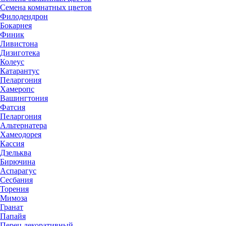
Семена комнатных цветов
Филодендрон
Бокарнея
Финик
Ливистона
Дизиготека
Колеус
Катарантус
Пеларгония
Хамеропс
Вашингтония
Фатсия
Пеларгония
Альтернатера
Хамеодорея
Кассия
Дзельква
Бирючина
Аспарагус
Сесбания
Торения
Мимоза
Гранат
Папайя
Перец декоративный