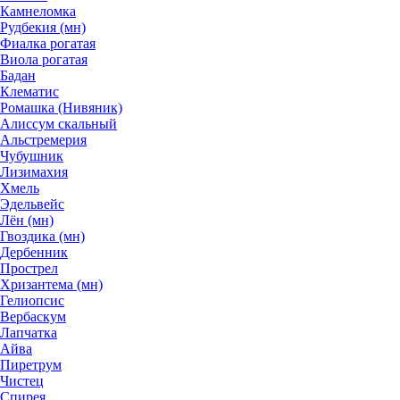
Камнеломка
Рудбекия (мн)
Фиалка рогатая
Виола рогатая
Бадан
Клематис
Ромашка (Нивяник)
Алиссум скальный
Альстремерия
Чубушник
Лизимахия
Хмель
Эдельвейс
Лён (мн)
Гвоздика (мн)
Дербенник
Прострел
Хризантема (мн)
Гелиопсис
Вербаскум
Лапчатка
Айва
Пиретрум
Чистец
Спирея