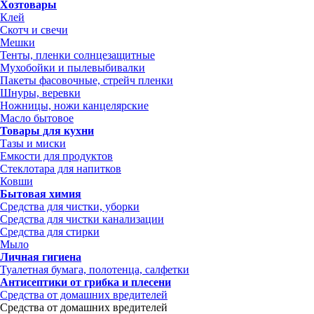
Хозтовары
Клей
Скотч и свечи
Мешки
Тенты, пленки солнцезащитные
Мухобойки и пылевыбивалки
Пакеты фасовочные, стрейч пленки
Шнуры, веревки
Ножницы, ножи канцелярские
Масло бытовое
Товары для кухни
Тазы и миски
Емкости для продуктов
Стеклотара для напитков
Ковши
Бытовая химия
Средства для чистки, уборки
Средства для чистки канализации
Средства для стирки
Мыло
Личная гигиена
Туалетная бумага, полотенца, салфетки
Антисептики от грибка и плесени
Средства от домашних вредителей
Средства от домашних вредителей