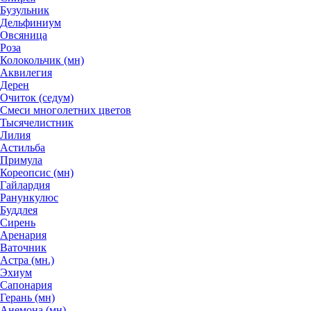
Бузульник
Дельфиниум
Овсяница
Роза
Колокольчик (мн)
Аквилегия
Дерен
Очиток (седум)
Смеси многолетних цветов
Тысячелистник
Лилия
Астильба
Примула
Кореопсис (мн)
Гайлардия
Ранункулюс
Буддлея
Сирень
Аренария
Ваточник
Астра (мн.)
Эхиум
Сапонария
Герань (мн)
Анемона (мн)