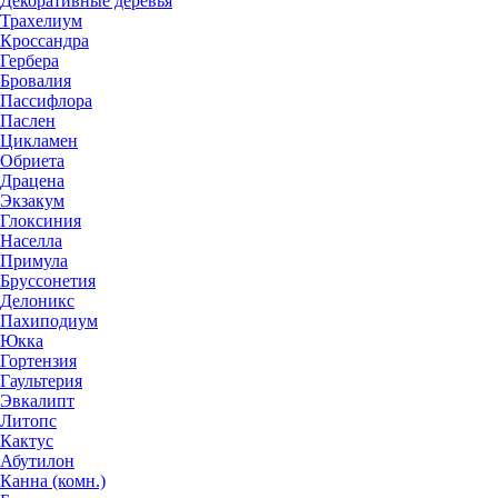
Декоративные деревья
Трахелиум
Кроссандра
Гербера
Бровалия
Пассифлора
Паслен
Цикламен
Обриета
Драцена
Экзакум
Глоксиния
Населла
Примула
Бруссонетия
Делоникс
Пахиподиум
Юкка
Гортензия
Гаультерия
Эвкалипт
Литопс
Кактус
Абутилон
Канна (комн.)