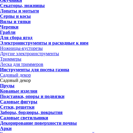
Окучники
Секаторы, ножницы
Лопаты и мотыги
Серпы и косы
Вилы и тяпки
Черенки
Грабли
Для сбора ягод
Электроинструменты и расходные к ним
Ножницы-кусторезы
Другие электроинструменты
Триммеры
Леска для триммеров
Инструменты для посева газона
Садовый декор
Садовый декор
Пруды
Кованые изделия
Подставки, опоры и подвязки
Садовые фигуры
Сетки, решетки
Заборы, бордюры, покрытия
Садовые светильники
Декорирование поверхности почвы
Арки