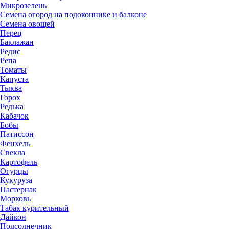
Микрозелень
Семена огород на подоконнике и балконе
Семена овощей
Перец
Баклажан
Редис
Репа
Томаты
Капуста
Тыква
Горох
Редька
Кабачок
Бобы
Патиссон
Фенхель
Свекла
Картофель
Огурцы
Кукуруза
Пастернак
Морковь
Табак курительный
Дайкон
Подсолнечник