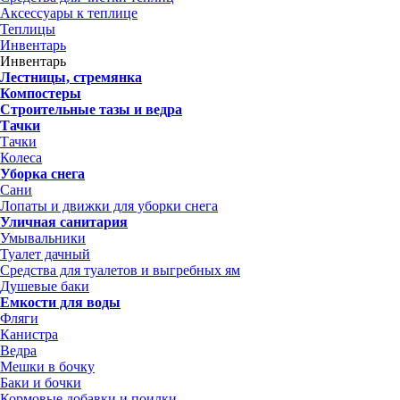
Аксессуары к теплице
Теплицы
Инвентарь
Инвентарь
Лестницы, стремянка
Компостеры
Строительные тазы и ведра
Тачки
Тачки
Колеса
Уборка снега
Сани
Лопаты и движки для уборки снега
Уличная санитария
Умывальники
Туалет дачный
Средства для туалетов и выгребных ям
Душевые баки
Емкости для воды
Фляги
Канистра
Ведра
Мешки в бочку
Баки и бочки
Кормовые добавки и поилки