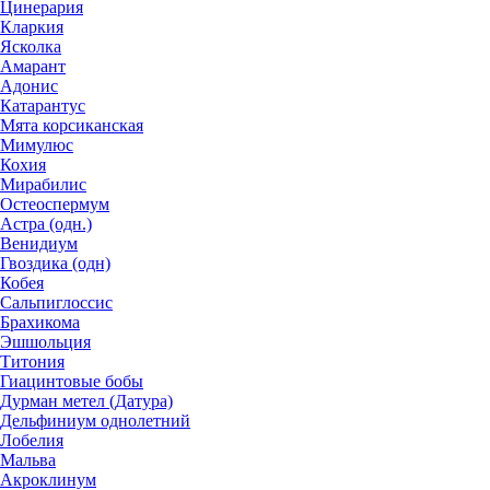
Цинерария
Кларкия
Ясколка
Амарант
Адонис
Катарантус
Мята корсиканская
Мимулюс
Кохия
Мирабилис
Остеоспермум
Астра (одн.)
Венидиум
Гвоздика (одн)
Кобея
Сальпиглоссис
Брахикома
Эшшольция
Титония
Гиацинтовые бобы
Дурман метел (Датура)
Дельфиниум однолетний
Лобелия
Мальва
Акроклинум