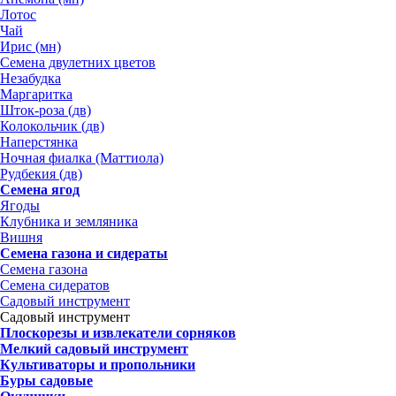
Лотос
Чай
Ирис (мн)
Семена двулетних цветов
Незабудка
Маргаритка
Шток-роза (дв)
Колокольчик (дв)
Наперстянка
Ночная фиалка (Маттиола)
Рудбекия (дв)
Семена ягод
Ягоды
Клубника и земляника
Вишня
Семена газона и сидераты
Семена газона
Семена сидератов
Садовый инструмент
Садовый инструмент
Плоскорезы и извлекатели сорняков
Мелкий садовый инструмент
Культиваторы и пропольники
Буры садовые