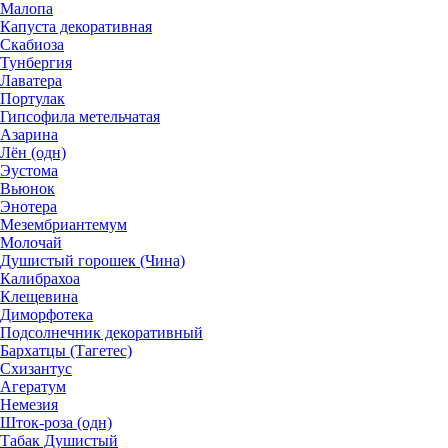
Малопа
Капуста декоративная
Скабиоза
Тунбергия
Лаватера
Портулак
Гипсофила метельчатая
Азарина
Лён (одн)
Эустома
Вьюнок
Энотера
Мезембриантемум
Молочай
Душистый горошек (Чина)
Калибрахоа
Клещевина
Диморфотека
Подсолнечник декоративный
Бархатцы (Тагетес)
Схизантус
Агератум
Немезия
Шток-роза (одн)
Табак Душистый