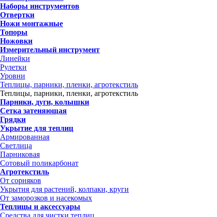
Наборы инструментов
Отвертки
Ножи монтажные
Топоры
Ножовки
Измерительный инструмент
Линейки
Рулетки
Уровни
Теплицы, парники, пленки, агротекстиль
Теплицы, парники, пленки, агротекстиль
Парники, дуги, колышки
Сетка затеняющая
Грядки
Укрытие для теплиц
Армированная
Светлица
Парниковая
Сотовый поликарбонат
Агротекстиль
От сорняков
Укрытия для растений, колпаки, круги
От заморозков и насекомых
Теплицы и аксессуары
Средства для чистки теплиц