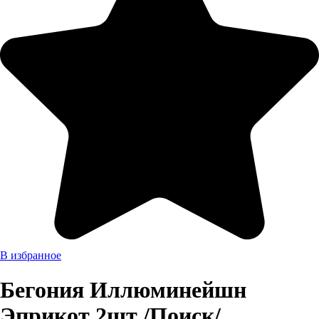
В избранное
Бегония Иллюминейшн
Эприкот 2шт /Поиск/