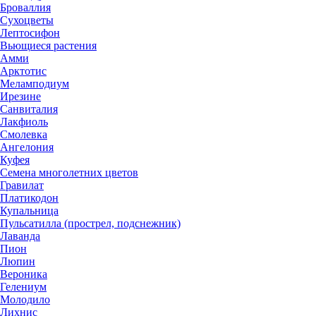
Броваллия
Сухоцветы
Лептосифон
Вьющиеся растения
Амми
Арктотис
Меламподиум
Ирезине
Санвиталия
Лакфиоль
Смолевка
Ангелония
Куфея
Семена многолетних цветов
Гравилат
Платикодон
Купальница
Пульсатилла (прострел, подснежник)
Лаванда
Пион
Люпин
Вероника
Гелениум
Молодило
Лихнис