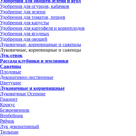
Удобрения для овощей,зелени и ягод
Удобрения для огурцов, кабачков
Удобрение для зелени
Удобрения для томатов, перцев
Удобрения для капусты
Удобрения для картофеля и корнеплодов
Удобрения для ягодных
Удобрения для овощей
Луковичные, корневищные и саженцы
Луковичные, корневищные и саженцы
Лук-севок
Рассада клубники и земляники
Саженцы
Плодовые
Декоративно-лиственные
Цветущие
Луковичные и корневищные
Луковичные Осенние
Гиацинт
Крокус
Безвременник
Вербейник
Рябчик
Лук декоративный
Тюльпан