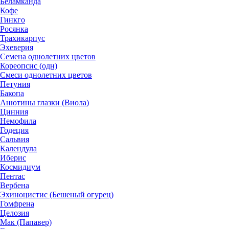
Беламканда
Кофе
Гинкго
Росянка
Трахикарпус
Эхеверия
Семена однолетних цветов
Кореопсис (одн)
Смеси однолетних цветов
Петуния
Бакопа
Анютины глазки (Виола)
Цинния
Немофила
Годеция
Сальвия
Календула
Иберис
Космидиум
Пентас
Вербена
Эхиноцистис (Бешеный огурец)
Гомфрена
Целозия
Мак (Папавер)