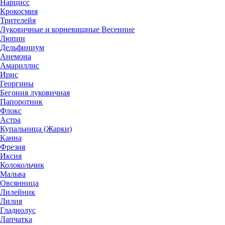
Нарцисс
Крокосмия
Трителейя
Луковичные и корневищные Весенние
Люпин
Дельфиниум
Анемона
Амариллис
Ирис
Георгины
Бегония луковичная
Папоротник
Флокс
Астра
Купальница (Жарки)
Канна
Фрезия
Иксия
Колокольчик
Мальва
Овсянница
Лилейник
Лилия
Гладиолус
Лапчатка