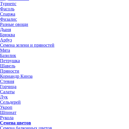
Турнепс
Фасоль
Спаржа
Физалис
Разные овощи
Дыня
Брюква
Арбуз
Семена зелени и пряностей
Мята
Базилик
Петрушка
Щавель
Пряности
Кориандр Кинза
Стевия
Горчица
Салаты
Лук
Сельдерей
Укроп
Шпинат
Рукола
Семена цветов
Семена балконных цветов