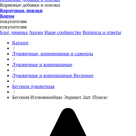
Кормовые добавки и поилки
Кормушки, поилки
Корма
покупателям
покупателям
Блог дачника
Акции
Наше сообщество
Вопросы и ответы
Каталог
/
Луковичные, корневищные и саженцы
/
Луковичные и корневищные
/
Луковичные и корневищные Весенние
/
Бегония луковичная
/
Бегония Иллюминейшн Эприкот 2шт /Поиск/