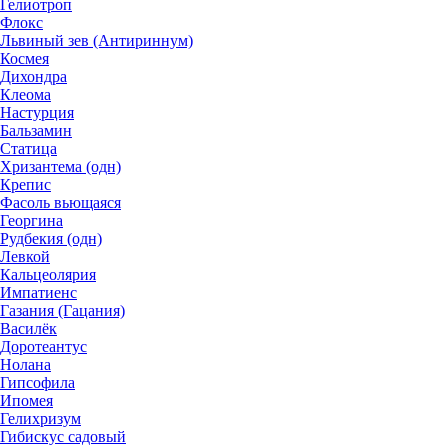
Гелиотроп
Флокс
Львиный зев (Антириннум)
Космея
Дихондра
Клеома
Настурция
Бальзамин
Статица
Хризантема (одн)
Крепис
Фасоль вьющаяся
Георгина
Рудбекия (одн)
Левкой
Кальцеолярия
Импатиенс
Газания (Гацания)
Василёк
Доротеантус
Нолана
Гипсофила
Ипомея
Гелихризум
Гибискус садовый