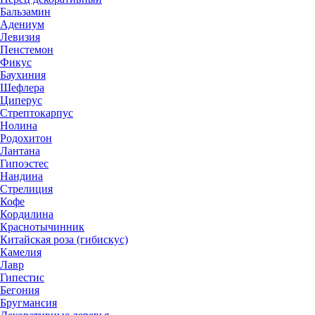
Бальзамин
Адениум
Левизия
Пенстемон
Фикус
Баухиния
Шефлера
Циперус
Стрептокарпус
Нолина
Родохитон
Лантана
Гипоэстес
Нандина
Стрелиция
Кофе
Кордилина
Краснотычинник
Китайская роза (гибискус)
Камелия
Лавр
Гипестис
Бегония
Бругмансия