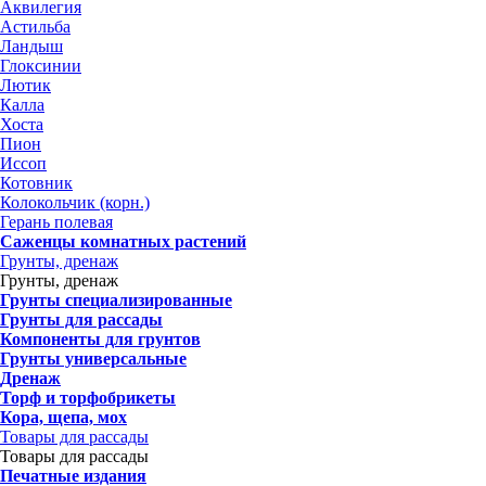
Аквилегия
Астильба
Ландыш
Глоксинии
Лютик
Калла
Хоста
Пион
Иссоп
Котовник
Колокольчик (корн.)
Герань полевая
Саженцы комнатных растений
Грунты, дренаж
Грунты, дренаж
Грунты специализированные
Грунты для рассады
Компоненты для грунтов
Грунты универсальные
Дренаж
Торф и торфобрикеты
Кора, щепа, мох
Товары для рассады
Товары для рассады
Печатные издания