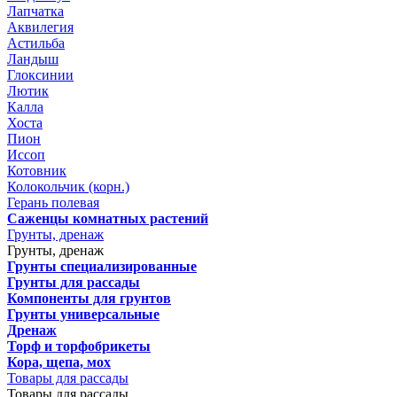
Лапчатка
Аквилегия
Астильба
Ландыш
Глоксинии
Лютик
Калла
Хоста
Пион
Иссоп
Котовник
Колокольчик (корн.)
Герань полевая
Саженцы комнатных растений
Грунты, дренаж
Грунты, дренаж
Грунты специализированные
Грунты для рассады
Компоненты для грунтов
Грунты универсальные
Дренаж
Торф и торфобрикеты
Кора, щепа, мох
Товары для рассады
Товары для рассады