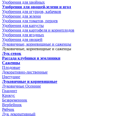
Удобрения для хвойных
Удобрения для овощей,зелени и ягод
Удобрения для огурцов, кабачков
Удобрение для зелени
Удобрения для томатов, перцев
Удобрения для капусты
Удобрения для картофеля и корнеплодов
Удобрения для ягодных
Удобрения для овощей
Луковичные, корневищные и саженцы
Луковичные, корневищные и саженцы
Лук-севок
Рассада клубники и земляники
Саженцы
Плодовые
Декоративно-лиственные
Цветущие
Луковичные и корневищные
Луковичные Осенние
Гиацинт
Крокус
Безвременник
Вербейник
Рябчик
Лук декоративный