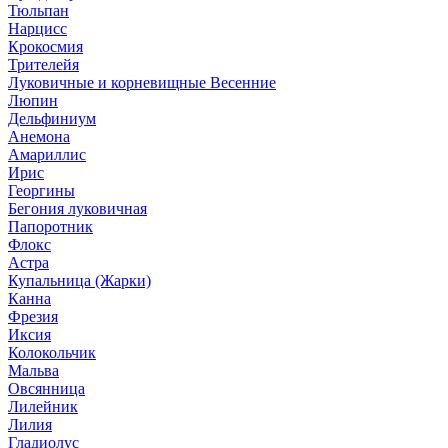
Тюльпан
Нарцисс
Крокосмия
Трителейя
Луковичные и корневищные Весенние
Люпин
Дельфиниум
Анемона
Амариллис
Ирис
Георгины
Бегония луковичная
Папоротник
Флокс
Астра
Купальница (Жарки)
Канна
Фрезия
Иксия
Колокольчик
Мальва
Овсянница
Лилейник
Лилия
Гладиолус