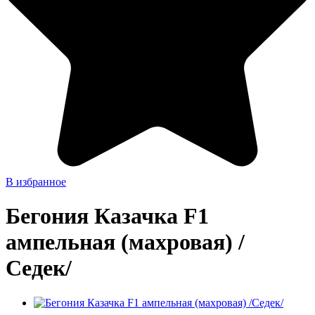
В избранное
Бегония Казачка F1
ампельная (махровая) /
Седек/