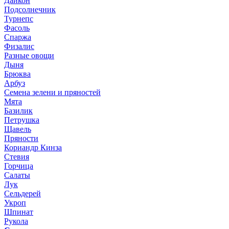
Дайкон
Подсолнечник
Турнепс
Фасоль
Спаржа
Физалис
Разные овощи
Дыня
Брюква
Арбуз
Семена зелени и пряностей
Мята
Базилик
Петрушка
Щавель
Пряности
Кориандр Кинза
Стевия
Горчица
Салаты
Лук
Сельдерей
Укроп
Шпинат
Рукола