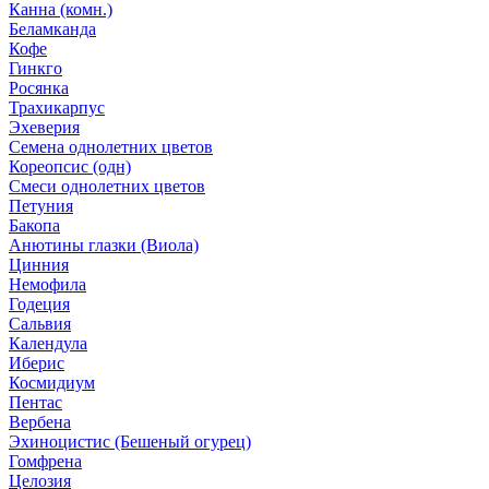
Канна (комн.)
Беламканда
Кофе
Гинкго
Росянка
Трахикарпус
Эхеверия
Семена однолетних цветов
Кореопсис (одн)
Смеси однолетних цветов
Петуния
Бакопа
Анютины глазки (Виола)
Цинния
Немофила
Годеция
Сальвия
Календула
Иберис
Космидиум
Пентас
Вербена
Эхиноцистис (Бешеный огурец)
Гомфрена
Целозия