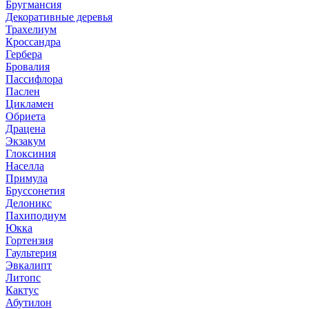
Бругмансия
Декоративные деревья
Трахелиум
Кроссандра
Гербера
Бровалия
Пассифлора
Паслен
Цикламен
Обриета
Драцена
Экзакум
Глоксиния
Населла
Примула
Бруссонетия
Делоникс
Пахиподиум
Юкка
Гортензия
Гаультерия
Эвкалипт
Литопс
Кактус
Абутилон