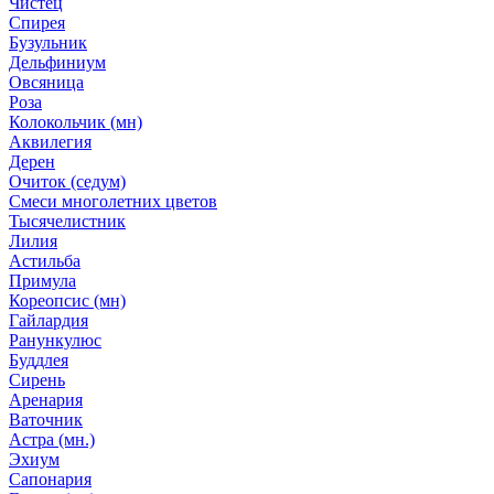
Чистец
Спирея
Бузульник
Дельфиниум
Овсяница
Роза
Колокольчик (мн)
Аквилегия
Дерен
Очиток (седум)
Смеси многолетних цветов
Тысячелистник
Лилия
Астильба
Примула
Кореопсис (мн)
Гайлардия
Ранункулюс
Буддлея
Сирень
Аренария
Ваточник
Астра (мн.)
Эхиум
Сапонария