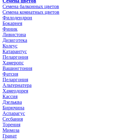
Семена цветов
Семена балконных цветов
Семена комнатных цветов
Филодендрон
Бокарнея
Финик
Ливистона
Дизиготека
Колеус
Катарантус
Пеларгония
Хамеропс
Вашингтония
Фатсия
Пеларгония
Альтернатера
Хамеодорея
Кассия
Дзельква
Бирючина
Аспарагус
Сесбания
Торения
Мимоза
Гранат