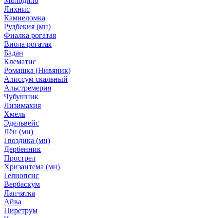
Молодило
Лихнис
Камнеломка
Рудбекия (мн)
Фиалка рогатая
Виола рогатая
Бадан
Клематис
Ромашка (Нивяник)
Алиссум скальный
Альстремерия
Чубушник
Лизимахия
Хмель
Эдельвейс
Лён (мн)
Гвоздика (мн)
Дербенник
Прострел
Хризантема (мн)
Гелиопсис
Вербаскум
Лапчатка
Айва
Пиретрум