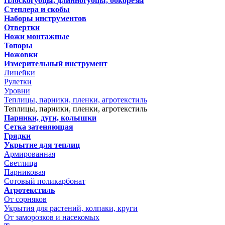
Плоскогубцы, длинногубцы, бокорезы
Степлера и скобы
Наборы инструментов
Отвертки
Ножи монтажные
Топоры
Ножовки
Измерительный инструмент
Линейки
Рулетки
Уровни
Теплицы, парники, пленки, агротекстиль
Теплицы, парники, пленки, агротекстиль
Парники, дуги, колышки
Сетка затеняющая
Грядки
Укрытие для теплиц
Армированная
Светлица
Парниковая
Сотовый поликарбонат
Агротекстиль
От сорняков
Укрытия для растений, колпаки, круги
От заморозков и насекомых