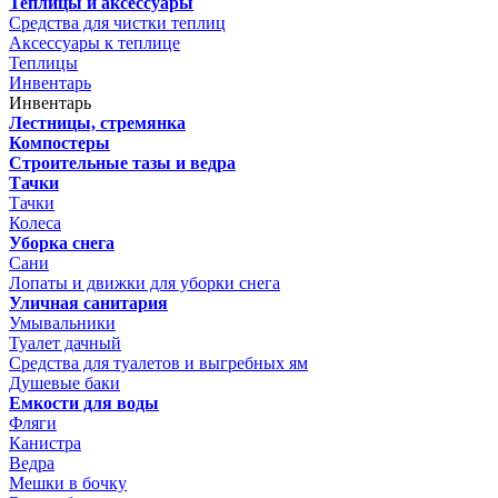
Теплицы и аксессуары
Средства для чистки теплиц
Аксессуары к теплице
Теплицы
Инвентарь
Инвентарь
Лестницы, стремянка
Компостеры
Строительные тазы и ведра
Тачки
Тачки
Колеса
Уборка снега
Сани
Лопаты и движки для уборки снега
Уличная санитария
Умывальники
Туалет дачный
Средства для туалетов и выгребных ям
Душевые баки
Емкости для воды
Фляги
Канистра
Ведра
Мешки в бочку