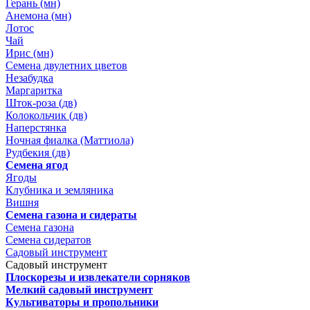
Герань (мн)
Анемона (мн)
Лотос
Чай
Ирис (мн)
Семена двулетних цветов
Незабудка
Маргаритка
Шток-роза (дв)
Колокольчик (дв)
Наперстянка
Ночная фиалка (Маттиола)
Рудбекия (дв)
Семена ягод
Ягоды
Клубника и земляника
Вишня
Семена газона и сидераты
Семена газона
Семена сидератов
Садовый инструмент
Садовый инструмент
Плоскорезы и извлекатели сорняков
Мелкий садовый инструмент
Культиваторы и пропольники