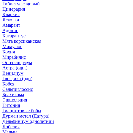
Гибискус садовый
Цинерария
Кларкия
Ясколка
Амарант
Адонис
Катарантус
Мята корсиканская
Мимулюс
Кохия
Мирабилис
Остеоспермум
Астра (одн.)
Венидиум
Гвоздика (одн)
Кобея
Сальпиглоссис
Брахикома
Эшшольция
Титония
Гиацинтовые бобы
Дурман метел (Датура)
Дельфиниум однолетний
Лобелия
Мальва