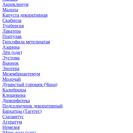
Акроклинум
Малопа
Капуста декоративная
Скабиоза
Тунбергия
Лаватера
Портулак
Гипсофила метельчатая
Азарина
Лён (одн)
Эустома
Вьюнок
Энотера
Мезембриантемум
Молочай
Душистый горошек (Чина)
Калибрахоа
Клещевина
Диморфотека
Подсолнечник декоративный
Бархатцы (Тагетес)
Схизантус
Агератум
Немезия
Шток-роза (одн)