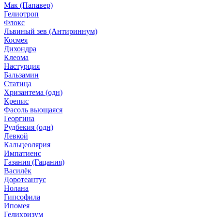
Мак (Папавер)
Гелиотроп
Флокс
Львиный зев (Антириннум)
Космея
Дихондра
Клеома
Настурция
Бальзамин
Статица
Хризантема (одн)
Крепис
Фасоль вьющаяся
Георгина
Рудбекия (одн)
Левкой
Кальцеолярия
Импатиенс
Газания (Гацания)
Василёк
Доротеантус
Нолана
Гипсофила
Ипомея
Гелихризум