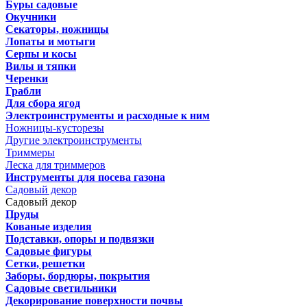
Буры садовые
Окучники
Секаторы, ножницы
Лопаты и мотыги
Серпы и косы
Вилы и тяпки
Черенки
Грабли
Для сбора ягод
Электроинструменты и расходные к ним
Ножницы-кусторезы
Другие электроинструменты
Триммеры
Леска для триммеров
Инструменты для посева газона
Садовый декор
Садовый декор
Пруды
Кованые изделия
Подставки, опоры и подвязки
Садовые фигуры
Сетки, решетки
Заборы, бордюры, покрытия
Садовые светильники
Декорирование поверхности почвы