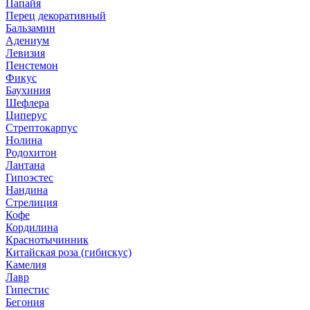
Папайя
Перец декоративный
Бальзамин
Адениум
Левизия
Пенстемон
Фикус
Баухиния
Шефлера
Циперус
Стрептокарпус
Нолина
Родохитон
Лантана
Гипоэстес
Нандина
Стрелиция
Кофе
Кордилина
Краснотычинник
Китайская роза (гибискус)
Камелия
Лавр
Гипестис
Бегония