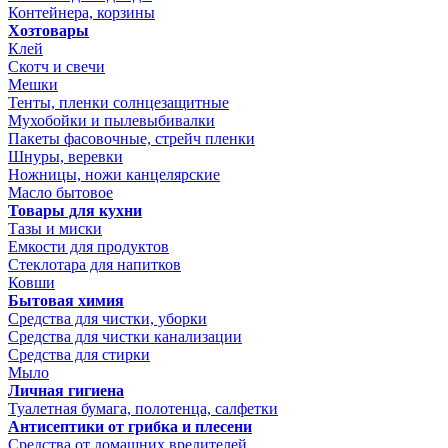
Контейнера, корзины
Хозтовары
Клей
Скотч и свечи
Мешки
Тенты, пленки солнцезащитные
Мухобойки и пылевыбивалки
Пакеты фасовочные, стрейч пленки
Шнуры, веревки
Ножницы, ножи канцелярские
Масло бытовое
Товары для кухни
Тазы и миски
Емкости для продуктов
Стеклотара для напитков
Ковши
Бытовая химия
Средства для чистки, уборки
Средства для чистки канализации
Средства для стирки
Мыло
Личная гигиена
Туалетная бумага, полотенца, салфетки
Антисептики от грибка и плесени
Средства от домашних вредителей