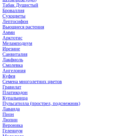
Табак Душистый
Броваллия
Сухоцветы
Лептосифон
Вьющиеся растения
Амми
Арктотис
Меламподиум
Ирезине
Санвиталия
Лакфиоль
Смолевка
Ангелония
Куфея
Семена многолетних цветов
Гравилат
Платикодон
Купальница
Пульсатилла (прострел, подснежник)
Лаванда
Пион
Люпин
Вероника
Гелениум