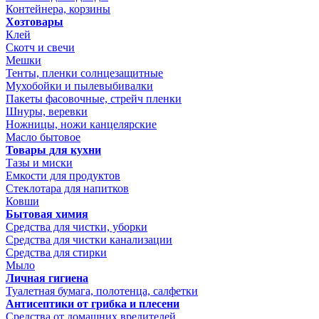
Контейнера, корзины
Хозтовары
Клей
Скотч и свечи
Мешки
Тенты, пленки солнцезащитные
Мухобойки и пылевыбивалки
Пакеты фасовочные, стрейч пленки
Шнуры, веревки
Ножницы, ножи канцелярские
Масло бытовое
Товары для кухни
Тазы и миски
Емкости для продуктов
Стеклотара для напитков
Ковши
Бытовая химия
Средства для чистки, уборки
Средства для чистки канализации
Средства для стирки
Мыло
Личная гигиена
Туалетная бумага, полотенца, салфетки
Антисептики от грибка и плесени
Средства от домашних вредителей