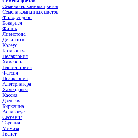
Семена цветов
Семена балконных цветов
Семена комнатных цветов
Филодендрон
Бокарнея
Финик
Ливистона
Дизиготека
Колеус
Катарантус
Пеларгония
Хамеропс
Вашингтония
Фатсия
Пеларгония
Альтернатера
Хамеодорея
Кассия
Дзельква
Бирючина
Аспарагус
Сесбания
Торения
Мимоза
Гранат