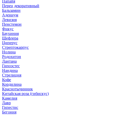
Папайя
Перец декоративный
Бальзамин
Адениум
Левизия
Пенстемон
Фикус
Баухиния
Шефлера
Циперус
Стрептокарпус
Нолина
Родохитон
Лантана
Гипоэстес
Нандина
Стрелиция
Кофе
Кордилина
Краснотычинник
Китайская роза (гибискус)
Камелия
Лавр
Гипестис
Бегония