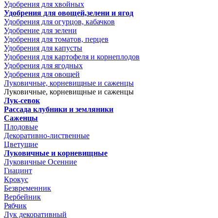
Удобрения для хвойных
Удобрения для овощей,зелени и ягод
Удобрения для огурцов, кабачков
Удобрение для зелени
Удобрения для томатов, перцев
Удобрения для капусты
Удобрения для картофеля и корнеплодов
Удобрения для ягодных
Удобрения для овощей
Луковичные, корневищные и саженцы
Луковичные, корневищные и саженцы
Лук-севок
Рассада клубники и земляники
Саженцы
Плодовые
Декоративно-лиственные
Цветущие
Луковичные и корневищные
Луковичные Осенние
Гиацинт
Крокус
Безвременник
Вербейник
Рябчик
Лук декоративный