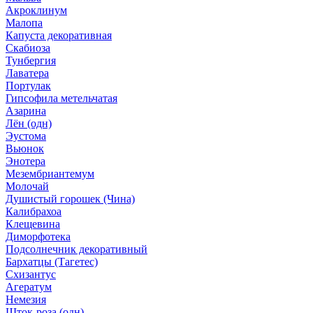
Акроклинум
Малопа
Капуста декоративная
Скабиоза
Тунбергия
Лаватера
Портулак
Гипсофила метельчатая
Азарина
Лён (одн)
Эустома
Вьюнок
Энотера
Мезембриантемум
Молочай
Душистый горошек (Чина)
Калибрахоа
Клещевина
Диморфотека
Подсолнечник декоративный
Бархатцы (Тагетес)
Схизантус
Агератум
Немезия
Шток-роза (одн)