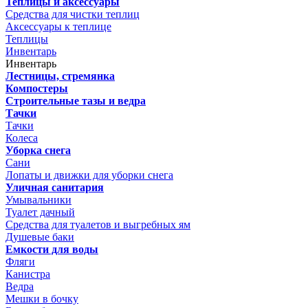
Теплицы и аксессуары
Средства для чистки теплиц
Аксессуары к теплице
Теплицы
Инвентарь
Инвентарь
Лестницы, стремянка
Компостеры
Строительные тазы и ведра
Тачки
Тачки
Колеса
Уборка снега
Сани
Лопаты и движки для уборки снега
Уличная санитария
Умывальники
Туалет дачный
Средства для туалетов и выгребных ям
Душевые баки
Емкости для воды
Фляги
Канистра
Ведра
Мешки в бочку