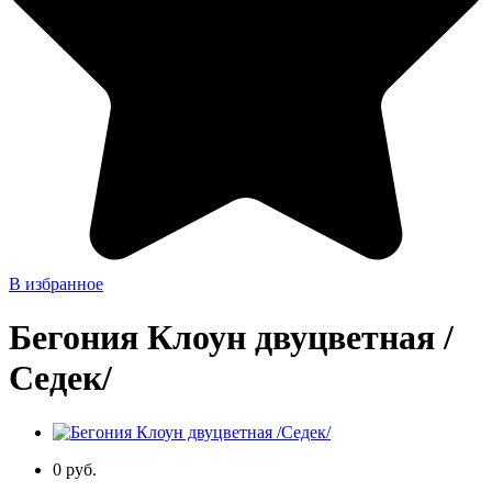
В избранное
Бегония Клоун двуцветная /
Седек/
0 руб.