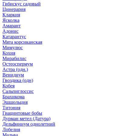
Гибискус садовый
Цинерария
Кларкия
Ясколка
Амарант
Адонис
Катарантус
Мята корсиканская
Мимулюс
Кохия
Мирабилис
Остеоспермум
Астра (одн.)
Венидиум
Гвоздика (одн)
Кобея
Сальпиглоссис
Брахикома
Эшшольция
Титония
Гиацинтовые бобы
Дурман метел (Датура)
Дельфиниум однолетний
Лобелия
Мальва