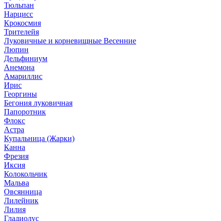
Тюльпан
Нарцисс
Крокосмия
Трителейя
Луковичные и корневищные Весенние
Люпин
Дельфиниум
Анемона
Амариллис
Ирис
Георгины
Бегония луковичная
Папоротник
Флокс
Астра
Купальница (Жарки)
Канна
Фрезия
Иксия
Колокольчик
Мальва
Овсянница
Лилейник
Лилия
Гладиолус