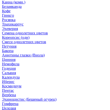
Канна (комн.)
Беламканда
Кофе
Гинкго
Росянка
Трахикарпус
Эхеверия
Семена однолетних цветов
Кореопсис (одн)
Смеси однолетних цветов
Петуния
Бакопа
Анютины глазки (Виола)
Цинния
Немофила
Годеция
Сальвия
Календула
Иберис
Космидиум
Пентас
Вербена
Эхиноцистис (Бешеный огурец)
Гомфрена
Целозия