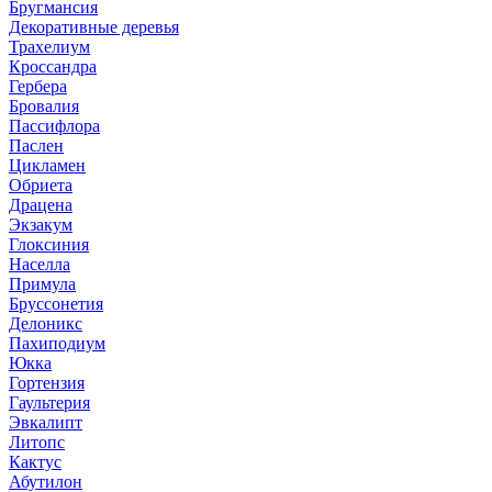
Бругмансия
Декоративные деревья
Трахелиум
Кроссандра
Гербера
Бровалия
Пассифлора
Паслен
Цикламен
Обриета
Драцена
Экзакум
Глоксиния
Населла
Примула
Бруссонетия
Делоникс
Пахиподиум
Юкка
Гортензия
Гаультерия
Эвкалипт
Литопс
Кактус
Абутилон