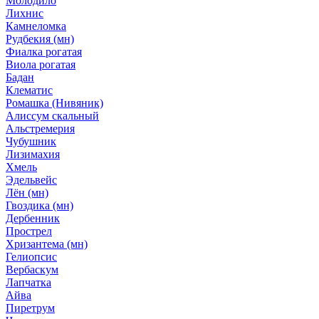
Молодило
Лихнис
Камнеломка
Рудбекия (мн)
Фиалка рогатая
Виола рогатая
Бадан
Клематис
Ромашка (Нивяник)
Алиссум скальный
Альстремерия
Чубушник
Лизимахия
Хмель
Эдельвейс
Лён (мн)
Гвоздика (мн)
Дербенник
Прострел
Хризантема (мн)
Гелиопсис
Вербаскум
Лапчатка
Айва
Пиретрум