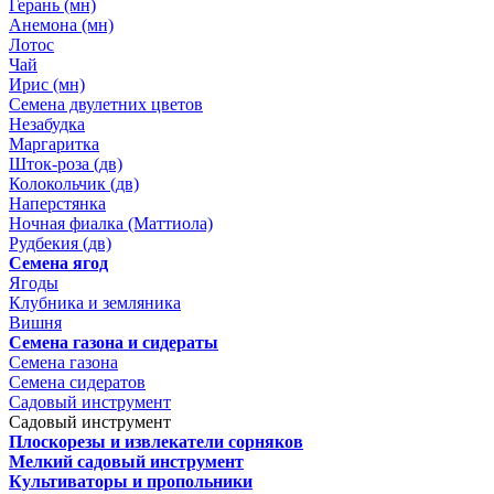
Герань (мн)
Анемона (мн)
Лотос
Чай
Ирис (мн)
Семена двулетних цветов
Незабудка
Маргаритка
Шток-роза (дв)
Колокольчик (дв)
Наперстянка
Ночная фиалка (Маттиола)
Рудбекия (дв)
Семена ягод
Ягоды
Клубника и земляника
Вишня
Семена газона и сидераты
Семена газона
Семена сидератов
Садовый инструмент
Садовый инструмент
Плоскорезы и извлекатели сорняков
Мелкий садовый инструмент
Культиваторы и пропольники