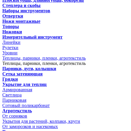
Плоскогубцы, длинногубцы, бокорезы
Степлера и скобы
Наборы инструментов
Отвертки
Ножи монтажные
Топоры
Ножовки
Измерительный инструмент
Линейки
Рулетки
Уровни
Теплицы, парники, пленки, агротекстиль
Теплицы, парники, пленки, агротекстиль
Парники, дуги, колышки
Сетка затеняющая
Грядки
Укрытие для теплиц
Армированная
Светлица
Парниковая
Сотовый поликарбонат
Агротекстиль
От сорняков
Укрытия для растений, колпаки, круги
От заморозков и насекомых