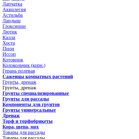
Лапчатка
Аквилегия
Астильба
Ландыш
Глоксинии
Лютик
Калла
Хоста
Пион
Иссоп
Котовник
Колокольчик (корн.)
Герань полевая
Саженцы комнатных растений
Грунты, дренаж
Грунты, дренаж
Грунты специализированные
Грунты для рассады
Компоненты для грунтов
Грунты универсальные
Дренаж
Торф и торфобрикеты
Кора, щепа, мох
Товары для рассады
Товары для рассады