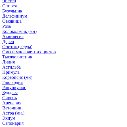
Чистец
Спирея
Бузульник
Дельфиниум
Овсяница
Роза
Колокольчик (мн)
Аквилегия
Дерен
Очиток (седум)
Смеси многолетних цветов
Тысячелистник
Лилия
Астильба
Примула
Кореопсис (мн)
Гайлардия
Ранункулюс
Буддлея
Сирень
Аренария
Ваточник
Астра (мн.)
Эхиум
Сапонария