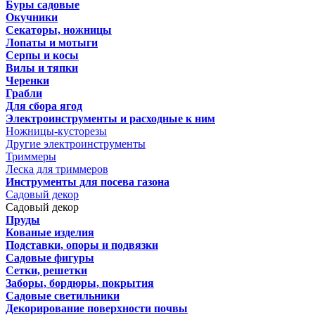
Буры садовые
Окучники
Секаторы, ножницы
Лопаты и мотыги
Серпы и косы
Вилы и тяпки
Черенки
Грабли
Для сбора ягод
Электроинструменты и расходные к ним
Ножницы-кусторезы
Другие электроинструменты
Триммеры
Леска для триммеров
Инструменты для посева газона
Садовый декор
Садовый декор
Пруды
Кованые изделия
Подставки, опоры и подвязки
Садовые фигуры
Сетки, решетки
Заборы, бордюры, покрытия
Садовые светильники
Декорирование поверхности почвы