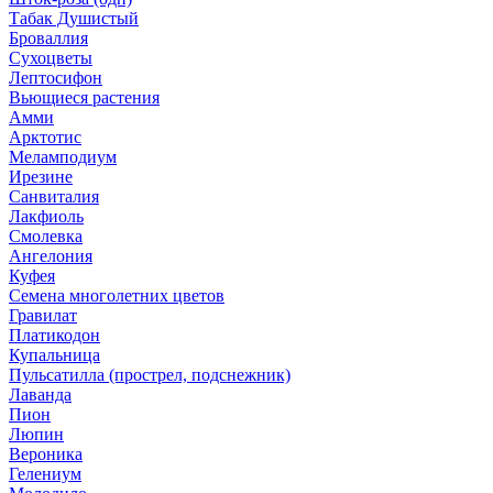
Табак Душистый
Броваллия
Сухоцветы
Лептосифон
Вьющиеся растения
Амми
Арктотис
Меламподиум
Ирезине
Санвиталия
Лакфиоль
Смолевка
Ангелония
Куфея
Семена многолетних цветов
Гравилат
Платикодон
Купальница
Пульсатилла (прострел, подснежник)
Лаванда
Пион
Люпин
Вероника
Гелениум