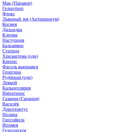
Мак (Папавер)
Гелиотроп
Флокс
Львиный зев (Антириннум)
Космея
Дихондра
Клеома
Настурция
Бальзамин
Статица
Хризантема (одн)
Крепис
Фасоль вьющаяся
Георгина
Рудбекия (одн)
Левкой
Кальцеолярия
Импатиенс
Газания (Гацания)
Василёк
Доротеантус
Нолана
Гипсофила
Ипомея
Гелихризум