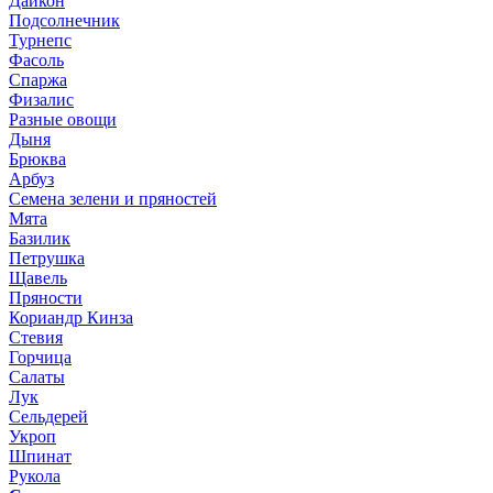
Дайкон
Подсолнечник
Турнепс
Фасоль
Спаржа
Физалис
Разные овощи
Дыня
Брюква
Арбуз
Семена зелени и пряностей
Мята
Базилик
Петрушка
Щавель
Пряности
Кориандр Кинза
Стевия
Горчица
Салаты
Лук
Сельдерей
Укроп
Шпинат
Рукола