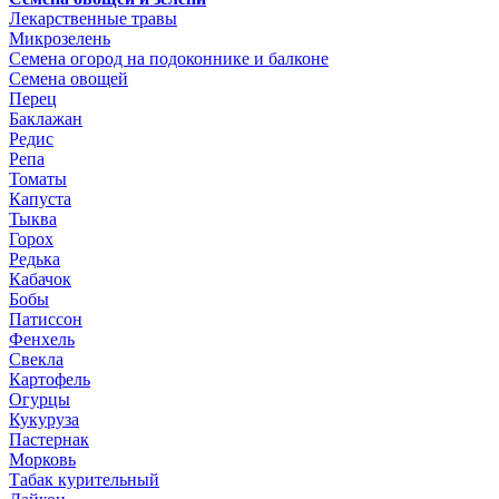
Лекарственные травы
Микрозелень
Семена огород на подоконнике и балконе
Семена овощей
Перец
Баклажан
Редис
Репа
Томаты
Капуста
Тыква
Горох
Редька
Кабачок
Бобы
Патиссон
Фенхель
Свекла
Картофель
Огурцы
Кукуруза
Пастернак
Морковь
Табак курительный