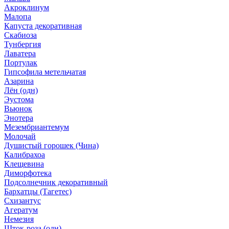
Акроклинум
Малопа
Капуста декоративная
Скабиоза
Тунбергия
Лаватера
Портулак
Гипсофила метельчатая
Азарина
Лён (одн)
Эустома
Вьюнок
Энотера
Мезембриантемум
Молочай
Душистый горошек (Чина)
Калибрахоа
Клещевина
Диморфотека
Подсолнечник декоративный
Бархатцы (Тагетес)
Схизантус
Агератум
Немезия
Шток-роза (одн)