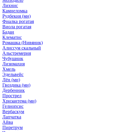
Молодило
Лихнис
Камнеломка
Рудбекия (мн)
Фиалка рогатая
Виола рогатая
Бадан
Клематис
Ромашка (Нивяник)
Алиссум скальный
Альстремерия
Чубушник
Лизимахия
Хмель
Эдельвейс
Лён (мн)
Гвоздика (мн)
Дербенник
Прострел
Хризантема (мн)
Гелиопсис
Вербаскум
Лапчатка
Айва
Пиретрум