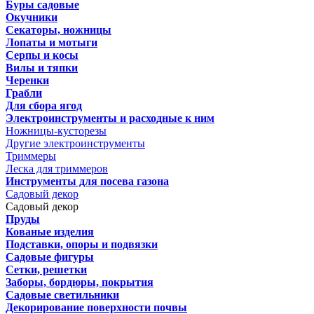
Буры садовые
Окучники
Секаторы, ножницы
Лопаты и мотыги
Серпы и косы
Вилы и тяпки
Черенки
Грабли
Для сбора ягод
Электроинструменты и расходные к ним
Ножницы-кусторезы
Другие электроинструменты
Триммеры
Леска для триммеров
Инструменты для посева газона
Садовый декор
Садовый декор
Пруды
Кованые изделия
Подставки, опоры и подвязки
Садовые фигуры
Сетки, решетки
Заборы, бордюры, покрытия
Садовые светильники
Декорирование поверхности почвы