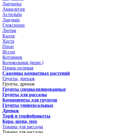
Лапчатка
Аквилегия
Астильба
Ландыш
Глоксинии
Лютик
Калла
Хоста
Пион
Иссоп
Котовник
Колокольчик (корн.)
Герань полевая
Саженцы комнатных растений
Грунты, дренаж
Грунты, дренаж
Грунты специализированные
Грунты для рассады
Компоненты для грунтов
Грунты универсальные
Дренаж
Торф и торфобрикеты
Кора, щепа, мох
Товары для рассады
Товары для рассады