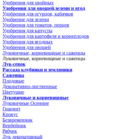
Удобрения для хвойных
Удобрения для овощей,зелени и ягод
Удобрения для огурцов, кабачков
Удобрение для зелени
Удобрения для томатов, перцев
Удобрения для капусты
Удобрения для картофеля и корнеплодов
Удобрения для ягодных
Удобрения для овощей
Луковичные, корневищные и саженцы
Луковичные, корневищные и саженцы
Лук-севок
Рассада клубники и земляники
Саженцы
Плодовые
Декоративно-лиственные
Цветущие
Луковичные и корневищные
Луковичные Осенние
Гиацинт
Крокус
Безвременник
Вербейник
Рябчик
Лук декоративный