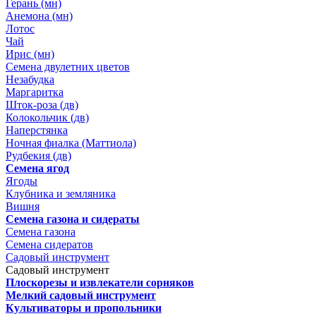
Герань (мн)
Анемона (мн)
Лотос
Чай
Ирис (мн)
Семена двулетних цветов
Незабудка
Маргаритка
Шток-роза (дв)
Колокольчик (дв)
Наперстянка
Ночная фиалка (Маттиола)
Рудбекия (дв)
Семена ягод
Ягоды
Клубника и земляника
Вишня
Семена газона и сидераты
Семена газона
Семена сидератов
Садовый инструмент
Садовый инструмент
Плоскорезы и извлекатели сорняков
Мелкий садовый инструмент
Культиваторы и пропольники