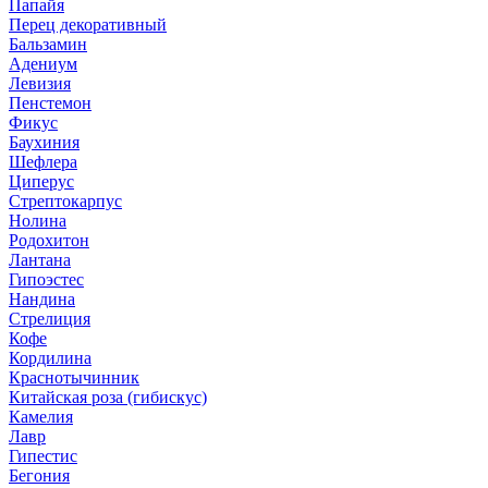
Папайя
Перец декоративный
Бальзамин
Адениум
Левизия
Пенстемон
Фикус
Баухиния
Шефлера
Циперус
Стрептокарпус
Нолина
Родохитон
Лантана
Гипоэстес
Нандина
Стрелиция
Кофе
Кордилина
Краснотычинник
Китайская роза (гибискус)
Камелия
Лавр
Гипестис
Бегония