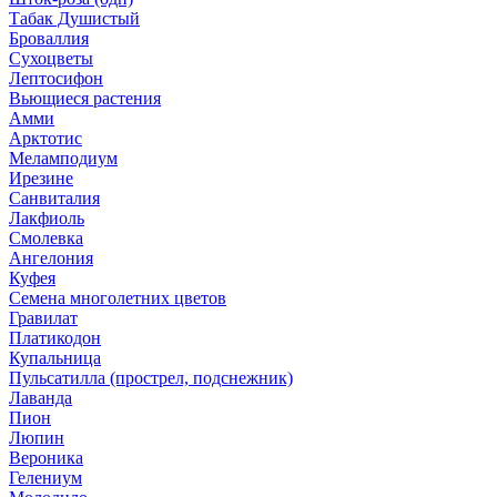
Табак Душистый
Броваллия
Сухоцветы
Лептосифон
Вьющиеся растения
Амми
Арктотис
Меламподиум
Ирезине
Санвиталия
Лакфиоль
Смолевка
Ангелония
Куфея
Семена многолетних цветов
Гравилат
Платикодон
Купальница
Пульсатилла (прострел, подснежник)
Лаванда
Пион
Люпин
Вероника
Гелениум