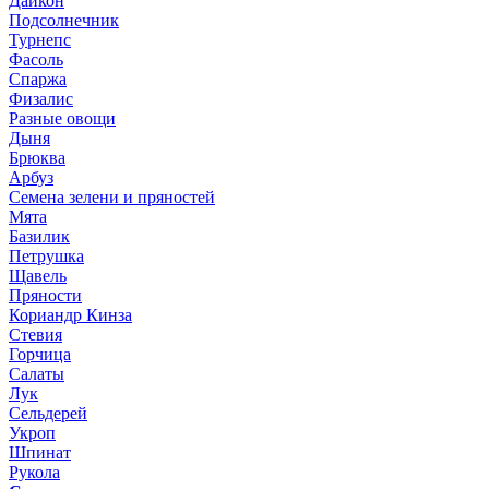
Дайкон
Подсолнечник
Турнепс
Фасоль
Спаржа
Физалис
Разные овощи
Дыня
Брюква
Арбуз
Семена зелени и пряностей
Мята
Базилик
Петрушка
Щавель
Пряности
Кориандр Кинза
Стевия
Горчица
Салаты
Лук
Сельдерей
Укроп
Шпинат
Рукола