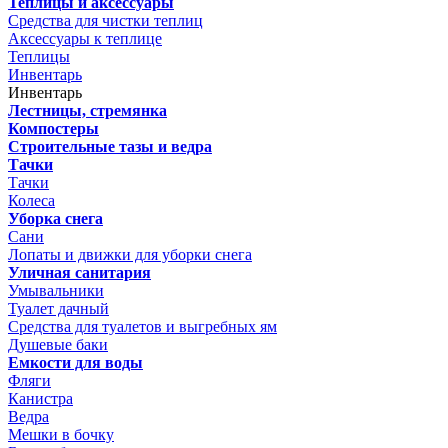
Теплицы и аксессуары
Средства для чистки теплиц
Аксессуары к теплице
Теплицы
Инвентарь
Инвентарь
Лестницы, стремянка
Компостеры
Строительные тазы и ведра
Тачки
Тачки
Колеса
Уборка снега
Сани
Лопаты и движки для уборки снега
Уличная санитария
Умывальники
Туалет дачный
Средства для туалетов и выгребных ям
Душевые баки
Емкости для воды
Фляги
Канистра
Ведра
Мешки в бочку