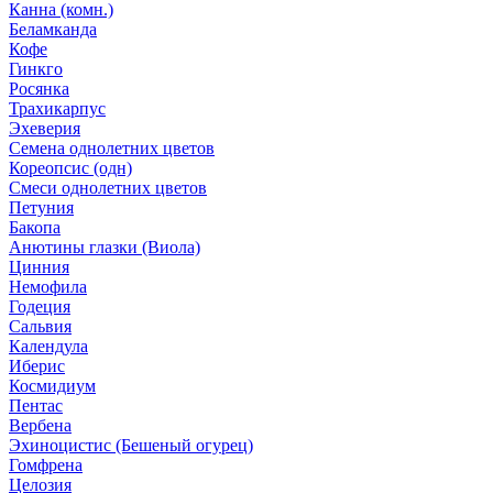
Канна (комн.)
Беламканда
Кофе
Гинкго
Росянка
Трахикарпус
Эхеверия
Семена однолетних цветов
Кореопсис (одн)
Смеси однолетних цветов
Петуния
Бакопа
Анютины глазки (Виола)
Цинния
Немофила
Годеция
Сальвия
Календула
Иберис
Космидиум
Пентас
Вербена
Эхиноцистис (Бешеный огурец)
Гомфрена
Целозия