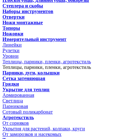
Плоскогубцы, длинногубцы, бокорезы
Степлера и скобы
Наборы инструментов
Отвертки
Ножи монтажные
Топоры
Ножовки
Измерительный инструмент
Линейки
Рулетки
Уровни
Теплицы, парники, пленки, агротекстиль
Теплицы, парники, пленки, агротекстиль
Парники, дуги, колышки
Сетка затеняющая
Грядки
Укрытие для теплиц
Армированная
Светлица
Парниковая
Сотовый поликарбонат
Агротекстиль
От сорняков
Укрытия для растений, колпаки, круги
От заморозков и насекомых