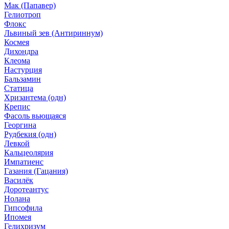
Мак (Папавер)
Гелиотроп
Флокс
Львиный зев (Антириннум)
Космея
Дихондра
Клеома
Настурция
Бальзамин
Статица
Хризантема (одн)
Крепис
Фасоль вьющаяся
Георгина
Рудбекия (одн)
Левкой
Кальцеолярия
Импатиенс
Газания (Гацания)
Василёк
Доротеантус
Нолана
Гипсофила
Ипомея
Гелихризум