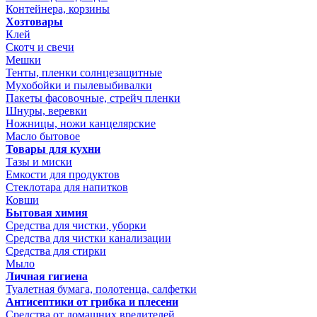
Контейнера, корзины
Хозтовары
Клей
Скотч и свечи
Мешки
Тенты, пленки солнцезащитные
Мухобойки и пылевыбивалки
Пакеты фасовочные, стрейч пленки
Шнуры, веревки
Ножницы, ножи канцелярские
Масло бытовое
Товары для кухни
Тазы и миски
Емкости для продуктов
Стеклотара для напитков
Ковши
Бытовая химия
Средства для чистки, уборки
Средства для чистки канализации
Средства для стирки
Мыло
Личная гигиена
Туалетная бумага, полотенца, салфетки
Антисептики от грибка и плесени
Средства от домашних вредителей