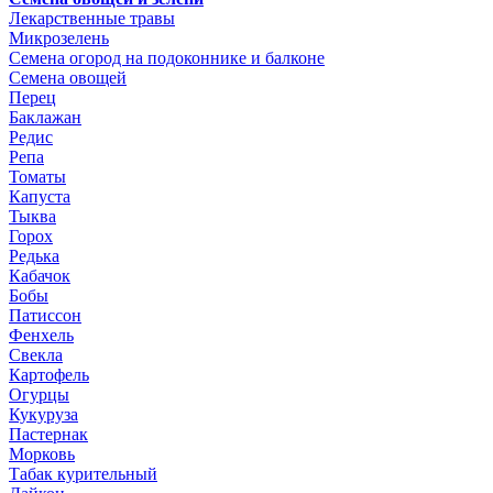
Лекарственные травы
Микрозелень
Семена огород на подоконнике и балконе
Семена овощей
Перец
Баклажан
Редис
Репа
Томаты
Капуста
Тыква
Горох
Редька
Кабачок
Бобы
Патиссон
Фенхель
Свекла
Картофель
Огурцы
Кукуруза
Пастернак
Морковь
Табак курительный