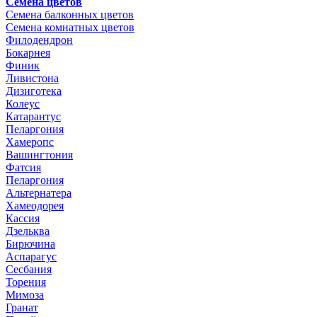
Семена цветов
Семена балконных цветов
Семена комнатных цветов
Филодендрон
Бокарнея
Финик
Ливистона
Дизиготека
Колеус
Катарантус
Пеларгония
Хамеропс
Вашингтония
Фатсия
Пеларгония
Альтернатера
Хамеодорея
Кассия
Дзельква
Бирючина
Аспарагус
Сесбания
Торения
Мимоза
Гранат