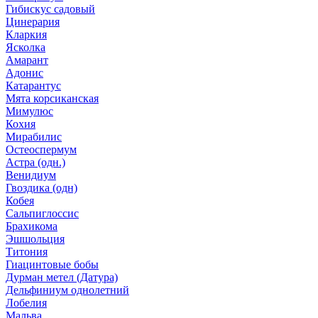
Гибискус садовый
Цинерария
Кларкия
Ясколка
Амарант
Адонис
Катарантус
Мята корсиканская
Мимулюс
Кохия
Мирабилис
Остеоспермум
Астра (одн.)
Венидиум
Гвоздика (одн)
Кобея
Сальпиглоссис
Брахикома
Эшшольция
Титония
Гиацинтовые бобы
Дурман метел (Датура)
Дельфиниум однолетний
Лобелия
Мальва