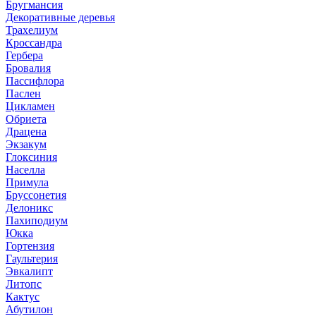
Бругмансия
Декоративные деревья
Трахелиум
Кроссандра
Гербера
Бровалия
Пассифлора
Паслен
Цикламен
Обриета
Драцена
Экзакум
Глоксиния
Населла
Примула
Бруссонетия
Делоникс
Пахиподиум
Юкка
Гортензия
Гаультерия
Эвкалипт
Литопс
Кактус
Абутилон