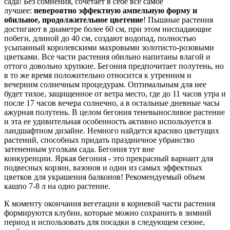
сада! Без сомнения, сочетает в себе все самое
лучшее:
невероятно эффектную ампельную форму и
обильное, продолжительное цветение
! Пышные растения
достигают в диаметре более 60 см, при этом ниспадающие
побеги, длиной до 40 см, создают водопад, полностью
усыпанный королевскими махровыми золотисто-розовыми
цветками. Все части растения обильно напитаны влагой и
оттого довольно хрупкие. Бегония предпочитает полутень, но
в то же время положительно относится к утренним и
вечерним солнечным процедурам. Оптимальным для нее
будет тихое, защищенное от ветра место, где до 11 часов утра и
после 17 часов вечера солнечно, а в остальные дневные часы
ажурная полутень. В целом бегония теневыносливое растение
и эта ее удивительная особенность активно используется в
ландшафтном дизайне. Немного найдется красиво цветущих
растений, способных придать праздничное убранство
затененным уголкам сада. Бегония тут вне
конкуренции. Яркая бегония - это прекрасный вариант для
подвесных корзин, вазонов и один из самых эффектных
цветков для украшения балконов! Рекомендуемый объем
кашпо 7-8 л на одно растение.
К моменту окончания вегетации в корневой части растения
формируются клубни, которые можно сохранить в зимний
период и использовать для посадки в следующем сезоне,