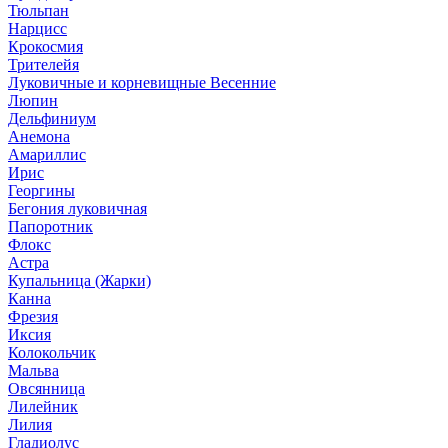
Тюльпан
Нарцисс
Крокосмия
Трителейя
Луковичные и корневищные Весенние
Люпин
Дельфиниум
Анемона
Амариллис
Ирис
Георгины
Бегония луковичная
Папоротник
Флокс
Астра
Купальница (Жарки)
Канна
Фрезия
Иксия
Колокольчик
Мальва
Овсянница
Лилейник
Лилия
Гладиолус