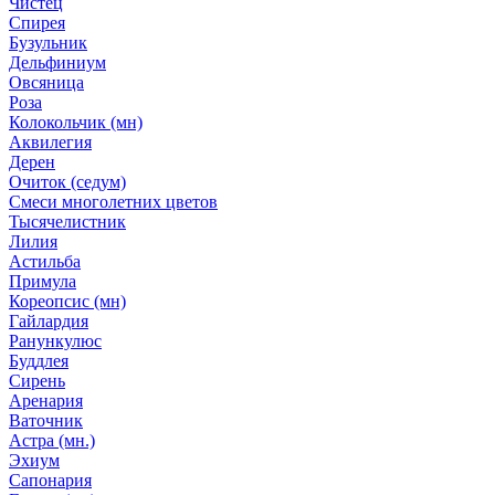
Чистец
Спирея
Бузульник
Дельфиниум
Овсяница
Роза
Колокольчик (мн)
Аквилегия
Дерен
Очиток (седум)
Смеси многолетних цветов
Тысячелистник
Лилия
Астильба
Примула
Кореопсис (мн)
Гайлардия
Ранункулюс
Буддлея
Сирень
Аренария
Ваточник
Астра (мн.)
Эхиум
Сапонария