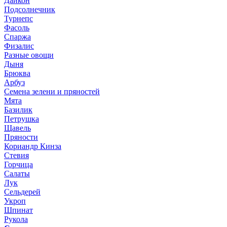
Дайкон
Подсолнечник
Турнепс
Фасоль
Спаржа
Физалис
Разные овощи
Дыня
Брюква
Арбуз
Семена зелени и пряностей
Мята
Базилик
Петрушка
Щавель
Пряности
Кориандр Кинза
Стевия
Горчица
Салаты
Лук
Сельдерей
Укроп
Шпинат
Рукола