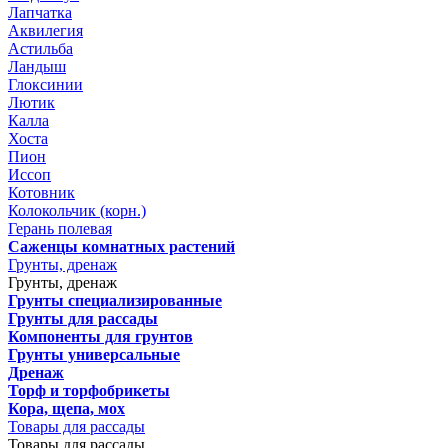
Лапчатка
Аквилегия
Астильба
Ландыш
Глоксинии
Лютик
Калла
Хоста
Пион
Иссоп
Котовник
Колокольчик (корн.)
Герань полевая
Саженцы комнатных растений
Грунты, дренаж
Грунты, дренаж
Грунты специализированные
Грунты для рассады
Компоненты для грунтов
Грунты универсальные
Дренаж
Торф и торфобрикеты
Кора, щепа, мох
Товары для рассады
Товары для рассады