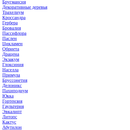
Бругмансия
Декоративные деревья
Трахелиум
Кроссандра
Гербера
Бровалия
Пассифлора
Паслен
Цикламен
Обриета
Драцена
Экзакум
Глоксиния
Населла
Примула
Бруссонетия
Делоникс
Пахиподиум
Юкка
Гортензия
Гаультерия
Эвкалипт
Литопс
Кактус
Абутилон