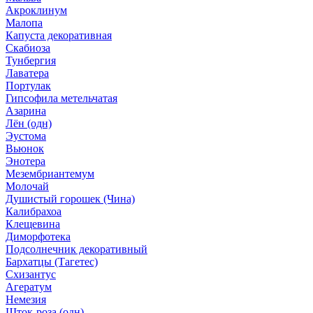
Акроклинум
Малопа
Капуста декоративная
Скабиоза
Тунбергия
Лаватера
Портулак
Гипсофила метельчатая
Азарина
Лён (одн)
Эустома
Вьюнок
Энотера
Мезембриантемум
Молочай
Душистый горошек (Чина)
Калибрахоа
Клещевина
Диморфотека
Подсолнечник декоративный
Бархатцы (Тагетес)
Схизантус
Агератум
Немезия
Шток-роза (одн)