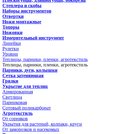
Плоскогубцы, длинногубцы, бокорезы
Степлера и скобы
Наборы инструментов
Отвертки
Ножи монтажные
Топоры
Ножовки
Измерительный инструмент
Линейки
Рулетки
Уровни
Теплицы, парники, пленки, агротекстиль
Теплицы, парники, пленки, агротекстиль
Парники, дуги, колышки
Сетка затеняющая
Грядки
Укрытие для теплиц
Армированная
Светлица
Парниковая
Сотовый поликарбонат
Агротекстиль
От сорняков
Укрытия для растений, колпаки, круги
От заморозков и насекомых