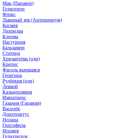
Мак (Папавер)
Гелиотроп
Флокс
Львиный зев (Антириннум)
Космея
Дихондра
Клеома
Настурция
Бальзамин
Статица
Хризантема (одн)
Крепис
Фасоль вьющаяся
Георгина
Рудбекия (одн)
Левкой
Кальцеолярия
Импатиенс
Газания (Гацания)
Василёк
Доротеантус
Нолана
Гипсофила
Ипомея
Гелихризум