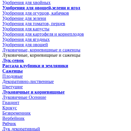
Удобрения для хвойных
Удобрения для овощей,зелени и ягод
Удобрения для огурцов, кабачков
Удобрение для зелени
Удобрения для томатов, перцев
Удобрения для капусты
Удобрения для картофеля и корнеплодов
Удобрения для ягодных
Удобрения для овощей
Луковичные, корневищные и саженцы
Луковичные, корневищные и саженцы
Лук-севок
Рассада клубники и земляники
Саженцы
Плодовые
Декоративно-лиственные
Цветущие
Луковичные и корневищные
Луковичные Осенние
Гиацинт
Крокус
Безвременник
Вербейник
Рябчик
Лук декоративный