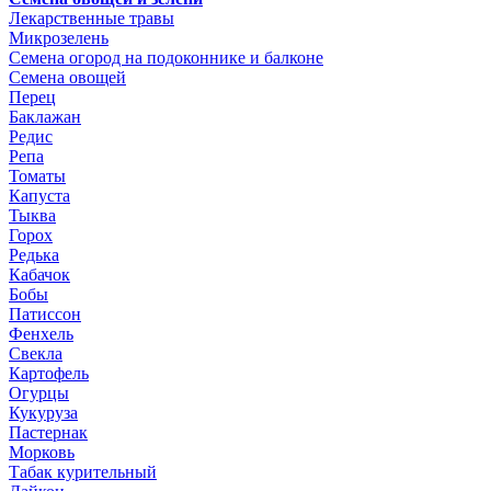
Лекарственные травы
Микрозелень
Семена огород на подоконнике и балконе
Семена овощей
Перец
Баклажан
Редис
Репа
Томаты
Капуста
Тыква
Горох
Редька
Кабачок
Бобы
Патиссон
Фенхель
Свекла
Картофель
Огурцы
Кукуруза
Пастернак
Морковь
Табак курительный