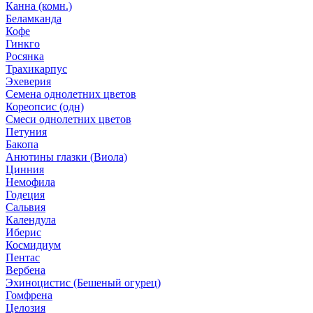
Канна (комн.)
Беламканда
Кофе
Гинкго
Росянка
Трахикарпус
Эхеверия
Семена однолетних цветов
Кореопсис (одн)
Смеси однолетних цветов
Петуния
Бакопа
Анютины глазки (Виола)
Цинния
Немофила
Годеция
Сальвия
Календула
Иберис
Космидиум
Пентас
Вербена
Эхиноцистис (Бешеный огурец)
Гомфрена
Целозия