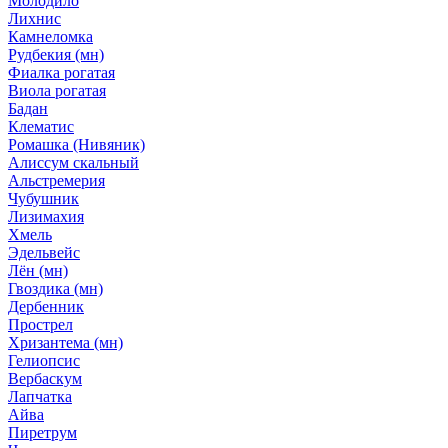
Молодило
Лихнис
Камнеломка
Рудбекия (мн)
Фиалка рогатая
Виола рогатая
Бадан
Клематис
Ромашка (Нивяник)
Алиссум скальный
Альстремерия
Чубушник
Лизимахия
Хмель
Эдельвейс
Лён (мн)
Гвоздика (мн)
Дербенник
Прострел
Хризантема (мн)
Гелиопсис
Вербаскум
Лапчатка
Айва
Пиретрум