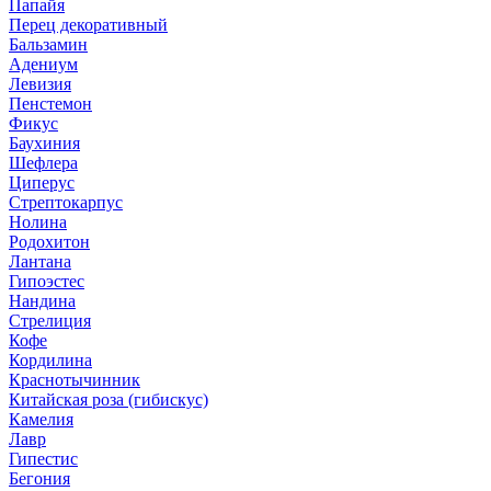
Папайя
Перец декоративный
Бальзамин
Адениум
Левизия
Пенстемон
Фикус
Баухиния
Шефлера
Циперус
Стрептокарпус
Нолина
Родохитон
Лантана
Гипоэстес
Нандина
Стрелиция
Кофе
Кордилина
Краснотычинник
Китайская роза (гибискус)
Камелия
Лавр
Гипестис
Бегония