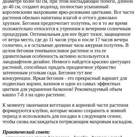
диаметре более 60 см, при этом ниспадающие побеги, длиной
до 40 см, создают водопад, полностью усыпанный
королевскими махровыми ярко-розовыми цветками. Все части
растения обильно напитаны влагой и оттого довольно
хрупкие. Бегония предпочитает полутень, но в то же время
положительно относится к утренним и вечерним солнечным
процедурам. Оптимальным для нее будет тихое, защищенное
от ветра место, где до 11 часов утра и после 17 часов вечера
солнечно, а в остальные дневные часы ажурная полутень. В
целом бегония теневыносливое растение и эта ее
удивительная особенность активно используется в
ландшафтном дизайне. Немного найдется красиво цветущих
растений, способных придать праздничное убранство
затененным уголкам сада. Бегония тут вне
конкуренции. Яркая бегония - это прекрасный вариант для
подвесных корзин, вазонов и один из самых эффектных
цветков для украшения балконов! Рекомендуемый объем
кашпо 7-8 л на одно растение.
К моменту окончания вегетации в корневой части растения
формируются клубни, которые можно сохранить в зимний
период и использовать для посадки в следующем сезоне,
чтобы снова наслаждаться потрясающим махровым каскадом.
Практический совет: