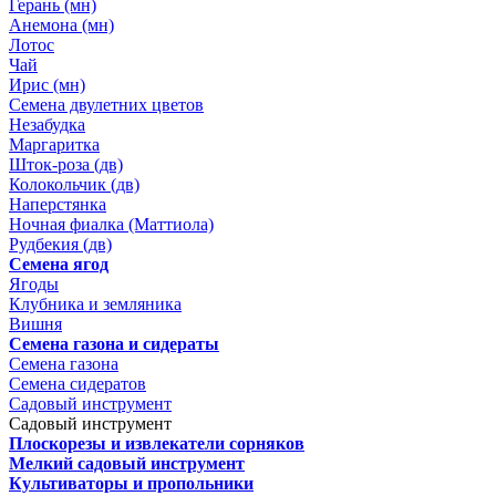
Герань (мн)
Анемона (мн)
Лотос
Чай
Ирис (мн)
Семена двулетних цветов
Незабудка
Маргаритка
Шток-роза (дв)
Колокольчик (дв)
Наперстянка
Ночная фиалка (Маттиола)
Рудбекия (дв)
Семена ягод
Ягоды
Клубника и земляника
Вишня
Семена газона и сидераты
Семена газона
Семена сидератов
Садовый инструмент
Садовый инструмент
Плоскорезы и извлекатели сорняков
Мелкий садовый инструмент
Культиваторы и пропольники