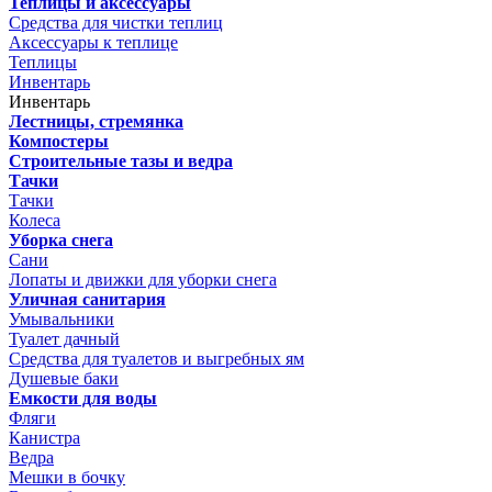
Теплицы и аксессуары
Средства для чистки теплиц
Аксессуары к теплице
Теплицы
Инвентарь
Инвентарь
Лестницы, стремянка
Компостеры
Строительные тазы и ведра
Тачки
Тачки
Колеса
Уборка снега
Сани
Лопаты и движки для уборки снега
Уличная санитария
Умывальники
Туалет дачный
Средства для туалетов и выгребных ям
Душевые баки
Емкости для воды
Фляги
Канистра
Ведра
Мешки в бочку