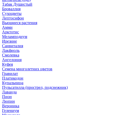
Табак Душистый
Броваллия
Сухоцветы
Лептосифон
Вьющиеся растения
Амми
Арктотис
Меламподиум
Ирезине
Санвиталия
Лакфиоль
Смолевка
Ангелония
Куфея
Семена многолетних цветов
Гравилат
Платикодон
Купальница
Пульсатилла (прострел, подснежник)
Лаванда
Пион
Люпин
Вероника
Гелениум