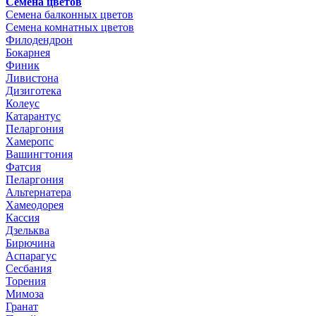
Семена цветов
Семена балконных цветов
Семена комнатных цветов
Филодендрон
Бокарнея
Финик
Ливистона
Дизиготека
Колеус
Катарантус
Пеларгония
Хамеропс
Вашингтония
Фатсия
Пеларгония
Альтернатера
Хамеодорея
Кассия
Дзельква
Бирючина
Аспарагус
Сесбания
Торения
Мимоза
Гранат