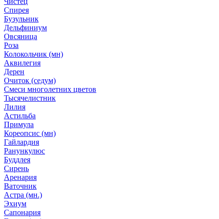
Чистец
Спирея
Бузульник
Дельфиниум
Овсяница
Роза
Колокольчик (мн)
Аквилегия
Дерен
Очиток (седум)
Смеси многолетних цветов
Тысячелистник
Лилия
Астильба
Примула
Кореопсис (мн)
Гайлардия
Ранункулюс
Буддлея
Сирень
Аренария
Ваточник
Астра (мн.)
Эхиум
Сапонария