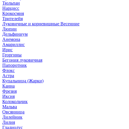
Тюльпан
Нарцисс
Крокосмия
Трителейя
Луковичные и корневищные Весенние
Люпин
Дельфиниум
Анемона
Амариллис
Ирис
Георгины
Бегония луковичная
Папоротник
Флокс
Астра
Купальница (Жарки)
Канна
Фрезия
Иксия
Колокольчик
Мальва
Овсянница
Лилейник
Лилия
Гладиолус