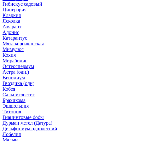
Гибискус садовый
Цинерария
Кларкия
Ясколка
Амарант
Адонис
Катарантус
Мята корсиканская
Мимулюс
Кохия
Мирабилис
Остеоспермум
Астра (одн.)
Венидиум
Гвоздика (одн)
Кобея
Сальпиглоссис
Брахикома
Эшшольция
Титония
Гиацинтовые бобы
Дурман метел (Датура)
Дельфиниум однолетний
Лобелия
Мальва