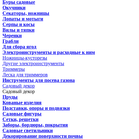
Буры садовые
Окучники
Секаторы, ножницы
Лопаты и мотыги
Серпы и косы
Вилы и тяпки
Черенки
Грабли
Для сбора ягод
Электроинструменты и расходные к ним
Ножницы-кусторезы
Другие электроинструменты
Триммеры
Леска для триммеров
Инструменты для посева газона
Садовый декор
Садовый декор
Пруды
Кованые изделия
Подставки, опоры и подвязки
Садовые фигуры
Сетки, решетки
Заборы, бордюры, покрытия
Садовые светильники
Декорирование поверхности почвы