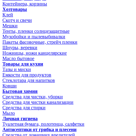
Контейнера, корзины
Хозтовары
Клей
Скотч и свечи
Мешки
Тенты, пленки солнцезащитные
Мухобойки и пылевыбивалки
Пакеты фасовочные, стрейч пленки
Шнуры, веревки
Ножницы, ножи канцелярские
Масло бытовое
Товары для кухни
Тазы и миски
Емкости для продуктов
Стеклотара для напитков
Ковши
Бытовая химия
Средства для чистки, уборки
Средства для чистки канализации
Средства для стирки
Мыло
Личная гигиена
Туалетная бумага, полотенца, салфетки
Антисептики от грибка и плесени
Средства от домашних вредителей