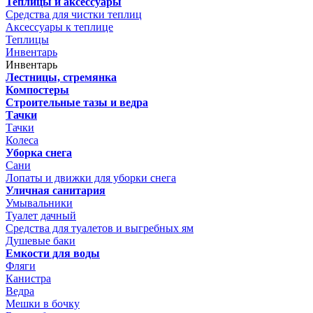
Теплицы и аксессуары
Средства для чистки теплиц
Аксессуары к теплице
Теплицы
Инвентарь
Инвентарь
Лестницы, стремянка
Компостеры
Строительные тазы и ведра
Тачки
Тачки
Колеса
Уборка снега
Сани
Лопаты и движки для уборки снега
Уличная санитария
Умывальники
Туалет дачный
Средства для туалетов и выгребных ям
Душевые баки
Емкости для воды
Фляги
Канистра
Ведра
Мешки в бочку