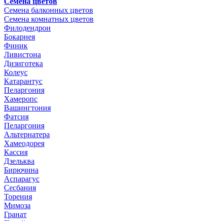
Семена цветов
Семена балконных цветов
Семена комнатных цветов
Филодендрон
Бокарнея
Финик
Ливистона
Дизиготека
Колеус
Катарантус
Пеларгония
Хамеропс
Вашингтония
Фатсия
Пеларгония
Альтернатера
Хамеодорея
Кассия
Дзельква
Бирючина
Аспарагус
Сесбания
Торения
Мимоза
Гранат