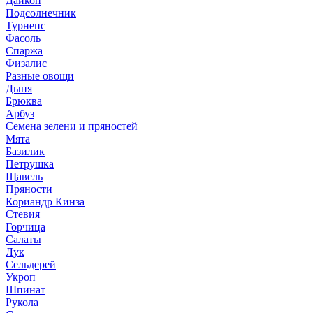
Дайкон
Подсолнечник
Турнепс
Фасоль
Спаржа
Физалис
Разные овощи
Дыня
Брюква
Арбуз
Семена зелени и пряностей
Мята
Базилик
Петрушка
Щавель
Пряности
Кориандр Кинза
Стевия
Горчица
Салаты
Лук
Сельдерей
Укроп
Шпинат
Рукола