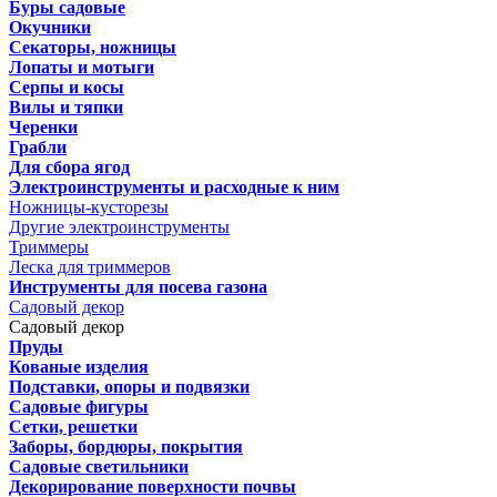
Буры садовые
Окучники
Секаторы, ножницы
Лопаты и мотыги
Серпы и косы
Вилы и тяпки
Черенки
Грабли
Для сбора ягод
Электроинструменты и расходные к ним
Ножницы-кусторезы
Другие электроинструменты
Триммеры
Леска для триммеров
Инструменты для посева газона
Садовый декор
Садовый декор
Пруды
Кованые изделия
Подставки, опоры и подвязки
Садовые фигуры
Сетки, решетки
Заборы, бордюры, покрытия
Садовые светильники
Декорирование поверхности почвы