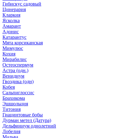
Гибискус садовый
Цинерария
Кларкия
Ясколка
Амарант
Адонис
Катарантус
Мята корсиканская
Мимулюс
Кохия
Мирабилис
Остеоспермум
Астра (одн.)
Венидиум
Гвоздика (одн)
Кобея
Сальпиглоссис
Брахикома
Эшшольция
Титония
Гиацинтовые бобы
Дурман метел (Датура)
Дельфиниум однолетний
Лобелия
Мальва