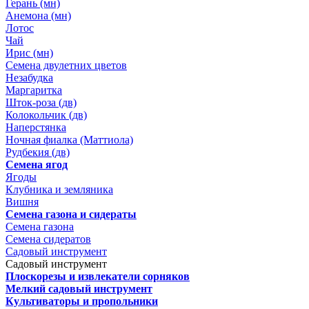
Герань (мн)
Анемона (мн)
Лотос
Чай
Ирис (мн)
Семена двулетних цветов
Незабудка
Маргаритка
Шток-роза (дв)
Колокольчик (дв)
Наперстянка
Ночная фиалка (Маттиола)
Рудбекия (дв)
Семена ягод
Ягоды
Клубника и земляника
Вишня
Семена газона и сидераты
Семена газона
Семена сидератов
Садовый инструмент
Садовый инструмент
Плоскорезы и извлекатели сорняков
Мелкий садовый инструмент
Культиваторы и пропольники