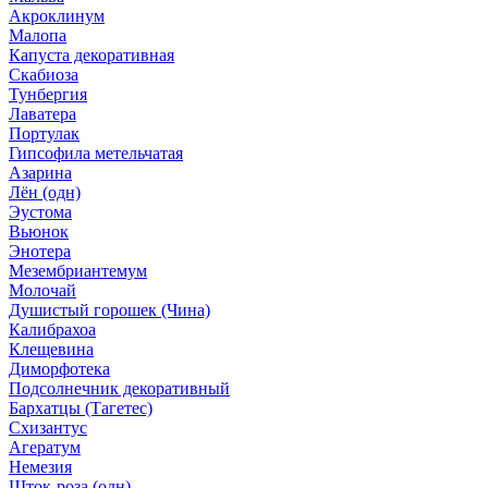
Акроклинум
Малопа
Капуста декоративная
Скабиоза
Тунбергия
Лаватера
Портулак
Гипсофила метельчатая
Азарина
Лён (одн)
Эустома
Вьюнок
Энотера
Мезембриантемум
Молочай
Душистый горошек (Чина)
Калибрахоа
Клещевина
Диморфотека
Подсолнечник декоративный
Бархатцы (Тагетес)
Схизантус
Агератум
Немезия
Шток-роза (одн)