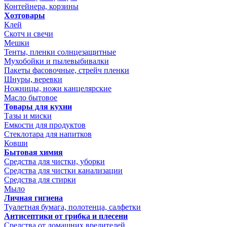
Контейнера, корзины
Хозтовары
Клей
Скотч и свечи
Мешки
Тенты, пленки солнцезащитные
Мухобойки и пылевыбивалки
Пакеты фасовочные, стрейч пленки
Шнуры, веревки
Ножницы, ножи канцелярские
Масло бытовое
Товары для кухни
Тазы и миски
Емкости для продуктов
Стеклотара для напитков
Ковши
Бытовая химия
Средства для чистки, уборки
Средства для чистки канализации
Средства для стирки
Мыло
Личная гигиена
Туалетная бумага, полотенца, салфетки
Антисептики от грибка и плесени
Средства от домашних вредителей