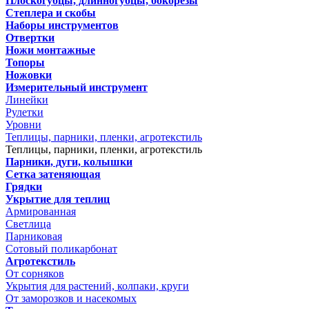
Плоскогубцы, длинногубцы, бокорезы
Степлера и скобы
Наборы инструментов
Отвертки
Ножи монтажные
Топоры
Ножовки
Измерительный инструмент
Линейки
Рулетки
Уровни
Теплицы, парники, пленки, агротекстиль
Теплицы, парники, пленки, агротекстиль
Парники, дуги, колышки
Сетка затеняющая
Грядки
Укрытие для теплиц
Армированная
Светлица
Парниковая
Сотовый поликарбонат
Агротекстиль
От сорняков
Укрытия для растений, колпаки, круги
От заморозков и насекомых