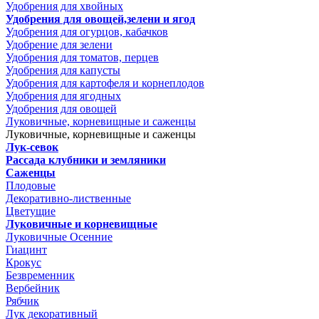
Удобрения для хвойных
Удобрения для овощей,зелени и ягод
Удобрения для огурцов, кабачков
Удобрение для зелени
Удобрения для томатов, перцев
Удобрения для капусты
Удобрения для картофеля и корнеплодов
Удобрения для ягодных
Удобрения для овощей
Луковичные, корневищные и саженцы
Луковичные, корневищные и саженцы
Лук-севок
Рассада клубники и земляники
Саженцы
Плодовые
Декоративно-лиственные
Цветущие
Луковичные и корневищные
Луковичные Осенние
Гиацинт
Крокус
Безвременник
Вербейник
Рябчик
Лук декоративный