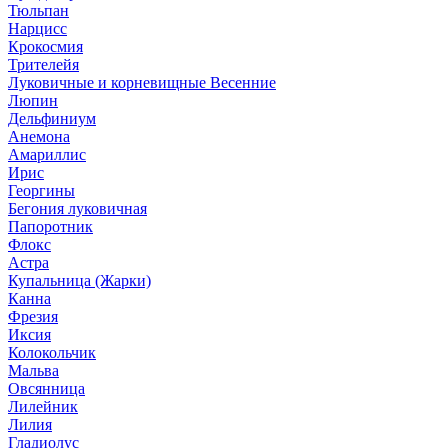
Тюльпан
Нарцисс
Крокосмия
Трителейя
Луковичные и корневищные Весенние
Люпин
Дельфиниум
Анемона
Амариллис
Ирис
Георгины
Бегония луковичная
Папоротник
Флокс
Астра
Купальница (Жарки)
Канна
Фрезия
Иксия
Колокольчик
Мальва
Овсянница
Лилейник
Лилия
Гладиолус