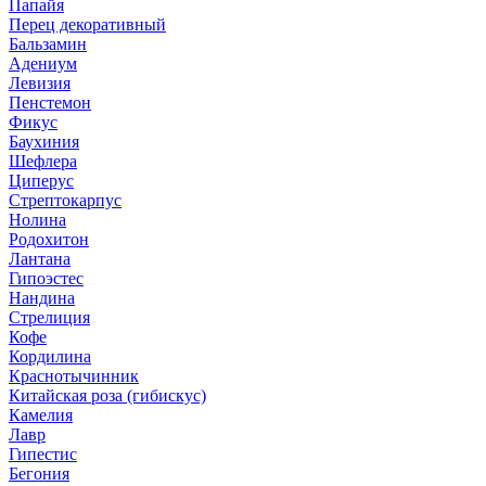
Папайя
Перец декоративный
Бальзамин
Адениум
Левизия
Пенстемон
Фикус
Баухиния
Шефлера
Циперус
Стрептокарпус
Нолина
Родохитон
Лантана
Гипоэстес
Нандина
Стрелиция
Кофе
Кордилина
Краснотычинник
Китайская роза (гибискус)
Камелия
Лавр
Гипестис
Бегония