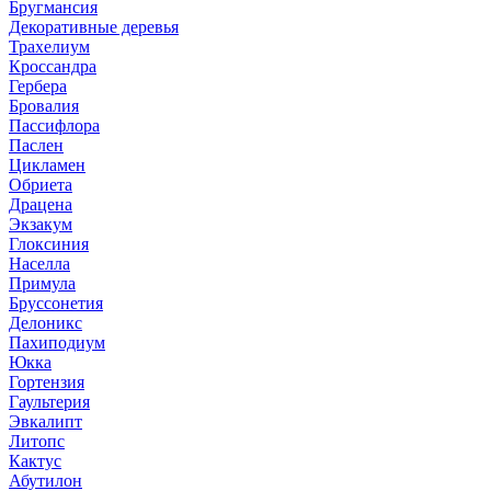
Бругмансия
Декоративные деревья
Трахелиум
Кроссандра
Гербера
Бровалия
Пассифлора
Паслен
Цикламен
Обриета
Драцена
Экзакум
Глоксиния
Населла
Примула
Бруссонетия
Делоникс
Пахиподиум
Юкка
Гортензия
Гаультерия
Эвкалипт
Литопс
Кактус
Абутилон