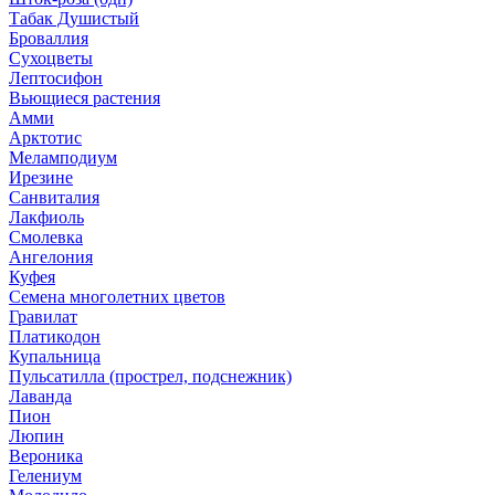
Табак Душистый
Броваллия
Сухоцветы
Лептосифон
Вьющиеся растения
Амми
Арктотис
Меламподиум
Ирезине
Санвиталия
Лакфиоль
Смолевка
Ангелония
Куфея
Семена многолетних цветов
Гравилат
Платикодон
Купальница
Пульсатилла (прострел, подснежник)
Лаванда
Пион
Люпин
Вероника
Гелениум