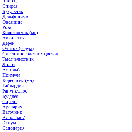
Чистец
Спирея
Бузульник
Дельфиниум
Овсяница
Роза
Колокольчик (мн)
Аквилегия
Дерен
Очиток (седум)
Смеси многолетних цветов
Тысячелистник
Лилия
Астильба
Примула
Кореопсис (мн)
Гайлардия
Ранункулюс
Буддлея
Сирень
Аренария
Ваточник
Астра (мн.)
Эхиум
Сапонария