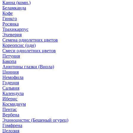
Канна (комн.)
Беламканда
Кофе
Гинкго
Росянка
Трахикарпус
Эхеверия
Семена однолетних цветов
Кореопсис (одн)
Смеси однолетних цветов
Петуния
Бакопа
Анютины глазки (Виола)
Цинния
Немофила
Годеция
Сальвия
Календула
Иберис
Космидиум
Пентас
Вербена
Эхиноцистис (Бешеный огурец)
Гомфрена
Целозия