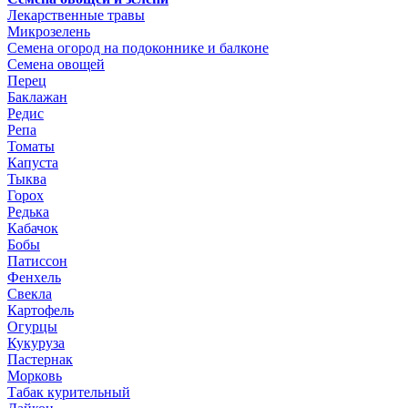
Лекарственные травы
Микрозелень
Семена огород на подоконнике и балконе
Семена овощей
Перец
Баклажан
Редис
Репа
Томаты
Капуста
Тыква
Горох
Редька
Кабачок
Бобы
Патиссон
Фенхель
Свекла
Картофель
Огурцы
Кукуруза
Пастернак
Морковь
Табак курительный