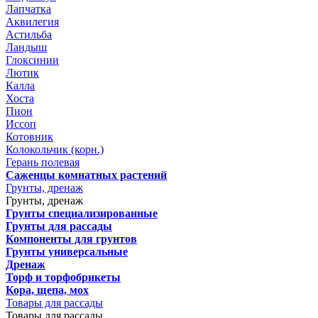
Лапчатка
Аквилегия
Астильба
Ландыш
Глоксинии
Лютик
Калла
Хоста
Пион
Иссоп
Котовник
Колокольчик (корн.)
Герань полевая
Саженцы комнатных растений
Грунты, дренаж
Грунты, дренаж
Грунты специализированные
Грунты для рассады
Компоненты для грунтов
Грунты универсальные
Дренаж
Торф и торфобрикеты
Кора, щепа, мох
Товары для рассады
Товары для рассады