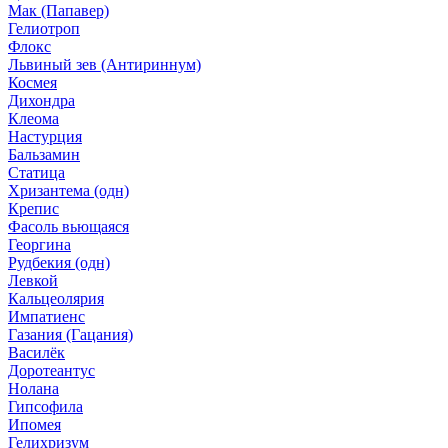
Мак (Папавер)
Гелиотроп
Флокс
Львиный зев (Антириннум)
Космея
Дихондра
Клеома
Настурция
Бальзамин
Статица
Хризантема (одн)
Крепис
Фасоль вьющаяся
Георгина
Рудбекия (одн)
Левкой
Кальцеолярия
Импатиенс
Газания (Гацания)
Василёк
Доротеантус
Нолана
Гипсофила
Ипомея
Гелихризум