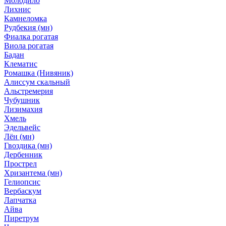
Молодило
Лихнис
Камнеломка
Рудбекия (мн)
Фиалка рогатая
Виола рогатая
Бадан
Клематис
Ромашка (Нивяник)
Алиссум скальный
Альстремерия
Чубушник
Лизимахия
Хмель
Эдельвейс
Лён (мн)
Гвоздика (мн)
Дербенник
Прострел
Хризантема (мн)
Гелиопсис
Вербаскум
Лапчатка
Айва
Пиретрум