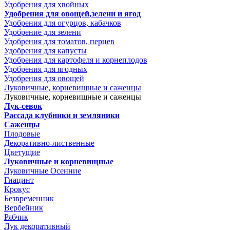
Удобрения для хвойных
Удобрения для овощей,зелени и ягод
Удобрения для огурцов, кабачков
Удобрение для зелени
Удобрения для томатов, перцев
Удобрения для капусты
Удобрения для картофеля и корнеплодов
Удобрения для ягодных
Удобрения для овощей
Луковичные, корневищные и саженцы
Луковичные, корневищные и саженцы
Лук-севок
Рассада клубники и земляники
Саженцы
Плодовые
Декоративно-лиственные
Цветущие
Луковичные и корневищные
Луковичные Осенние
Гиацинт
Крокус
Безвременник
Вербейник
Рябчик
Лук декоративный