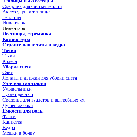
Теплицы и аксессуары
Средства для чистки теплиц
Аксессуары к теплице
Теплицы
Инвентарь
Инвентарь
Лестницы, стремянка
Компостеры
Строительные тазы и ведра
Тачки
Тачки
Колеса
Уборка снега
Сани
Лопаты и движки для уборки снега
Уличная санитария
Умывальники
Туалет дачный
Средства для туалетов и выгребных ям
Душевые баки
Емкости для воды
Фляги
Канистра
Ведра
Мешки в бочку