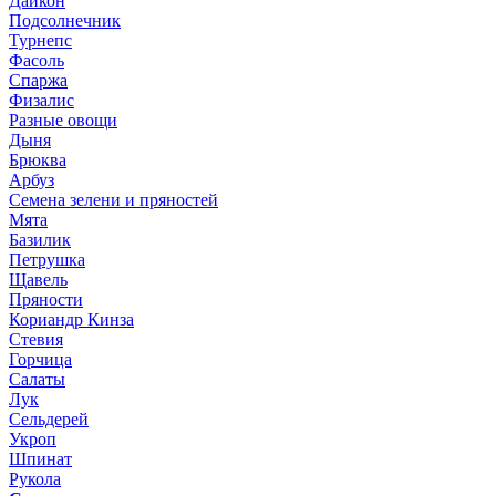
Дайкон
Подсолнечник
Турнепс
Фасоль
Спаржа
Физалис
Разные овощи
Дыня
Брюква
Арбуз
Семена зелени и пряностей
Мята
Базилик
Петрушка
Щавель
Пряности
Кориандр Кинза
Стевия
Горчица
Салаты
Лук
Сельдерей
Укроп
Шпинат
Рукола