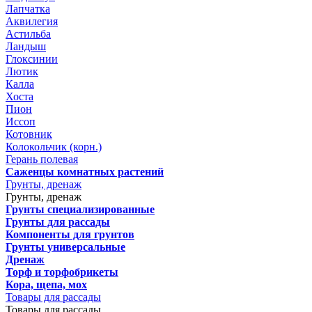
Лапчатка
Аквилегия
Астильба
Ландыш
Глоксинии
Лютик
Калла
Хоста
Пион
Иссоп
Котовник
Колокольчик (корн.)
Герань полевая
Саженцы комнатных растений
Грунты, дренаж
Грунты, дренаж
Грунты специализированные
Грунты для рассады
Компоненты для грунтов
Грунты универсальные
Дренаж
Торф и торфобрикеты
Кора, щепа, мох
Товары для рассады
Товары для рассады