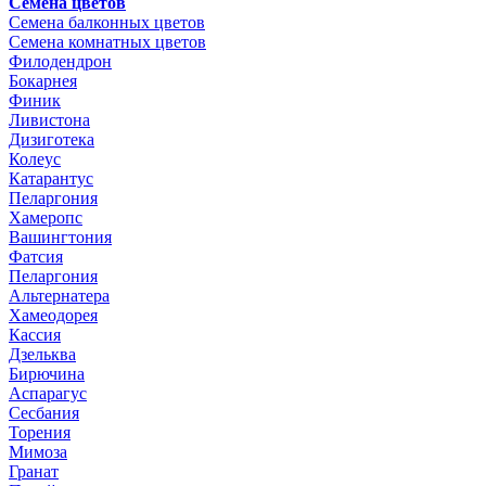
Семена цветов
Семена балконных цветов
Семена комнатных цветов
Филодендрон
Бокарнея
Финик
Ливистона
Дизиготека
Колеус
Катарантус
Пеларгония
Хамеропс
Вашингтония
Фатсия
Пеларгония
Альтернатера
Хамеодорея
Кассия
Дзельква
Бирючина
Аспарагус
Сесбания
Торения
Мимоза
Гранат