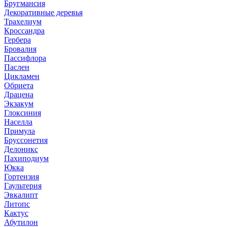
Бругмансия
Декоративные деревья
Трахелиум
Кроссандра
Гербера
Бровалия
Пассифлора
Паслен
Цикламен
Обриета
Драцена
Экзакум
Глоксиния
Населла
Примула
Бруссонетия
Делоникс
Пахиподиум
Юкка
Гортензия
Гаультерия
Эвкалипт
Литопс
Кактус
Абутилон