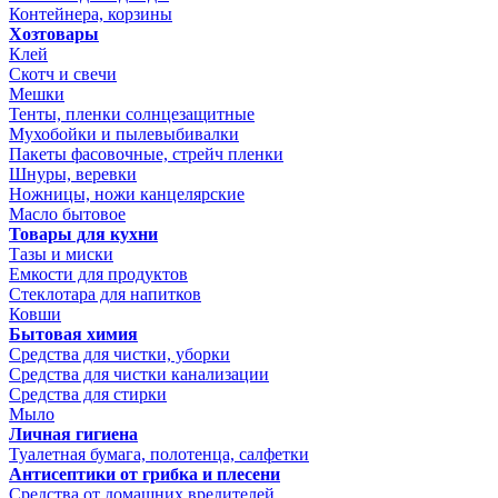
Контейнера, корзины
Хозтовары
Клей
Скотч и свечи
Мешки
Тенты, пленки солнцезащитные
Мухобойки и пылевыбивалки
Пакеты фасовочные, стрейч пленки
Шнуры, веревки
Ножницы, ножи канцелярские
Масло бытовое
Товары для кухни
Тазы и миски
Емкости для продуктов
Стеклотара для напитков
Ковши
Бытовая химия
Средства для чистки, уборки
Средства для чистки канализации
Средства для стирки
Мыло
Личная гигиена
Туалетная бумага, полотенца, салфетки
Антисептики от грибка и плесени
Средства от домашних вредителей