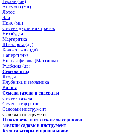
Герань (мн)
Анемона (мн)
Лотос
Чай
Ирис (мн)
Семена двулетних цветов
Незабудка
Маргаритка
Шток-роза (дв)
Колокольчик (дв)
Наперстянка
Ночная фиалка (Маттиола)
Рудбекия (дв)
Семена ягод
Ягоды
Клубника и земляника
Вишня
Семена газона и сидераты
Семена газона
Семена сидератов
Садовый инструмент
Садовый инструмент
Плоскорезы и извлекатели сорняков
Мелкий садовый инструмент
Культиваторы и пропольники