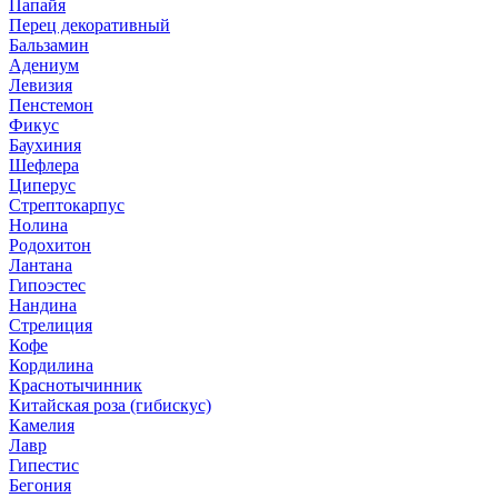
Папайя
Перец декоративный
Бальзамин
Адениум
Левизия
Пенстемон
Фикус
Баухиния
Шефлера
Циперус
Стрептокарпус
Нолина
Родохитон
Лантана
Гипоэстес
Нандина
Стрелиция
Кофе
Кордилина
Краснотычинник
Китайская роза (гибискус)
Камелия
Лавр
Гипестис
Бегония