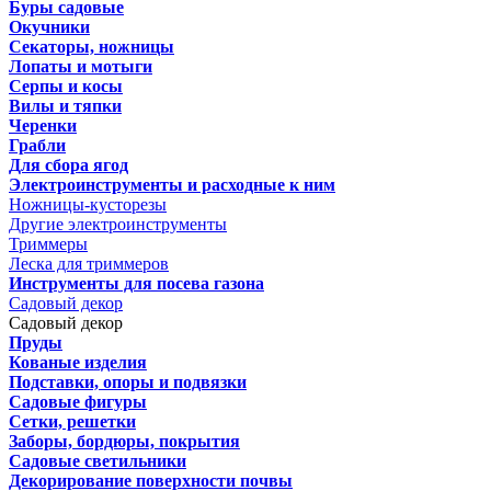
Буры садовые
Окучники
Секаторы, ножницы
Лопаты и мотыги
Серпы и косы
Вилы и тяпки
Черенки
Грабли
Для сбора ягод
Электроинструменты и расходные к ним
Ножницы-кусторезы
Другие электроинструменты
Триммеры
Леска для триммеров
Инструменты для посева газона
Садовый декор
Садовый декор
Пруды
Кованые изделия
Подставки, опоры и подвязки
Садовые фигуры
Сетки, решетки
Заборы, бордюры, покрытия
Садовые светильники
Декорирование поверхности почвы