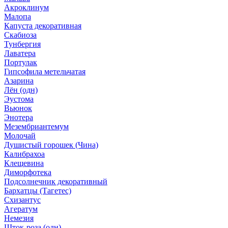
Акроклинум
Малопа
Капуста декоративная
Скабиоза
Тунбергия
Лаватера
Портулак
Гипсофила метельчатая
Азарина
Лён (одн)
Эустома
Вьюнок
Энотера
Мезембриантемум
Молочай
Душистый горошек (Чина)
Калибрахоа
Клещевина
Диморфотека
Подсолнечник декоративный
Бархатцы (Тагетес)
Схизантус
Агератум
Немезия
Шток-роза (одн)