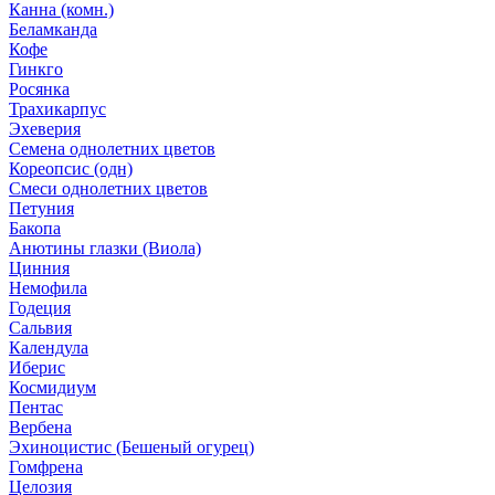
Канна (комн.)
Беламканда
Кофе
Гинкго
Росянка
Трахикарпус
Эхеверия
Семена однолетних цветов
Кореопсис (одн)
Смеси однолетних цветов
Петуния
Бакопа
Анютины глазки (Виола)
Цинния
Немофила
Годеция
Сальвия
Календула
Иберис
Космидиум
Пентас
Вербена
Эхиноцистис (Бешеный огурец)
Гомфрена
Целозия