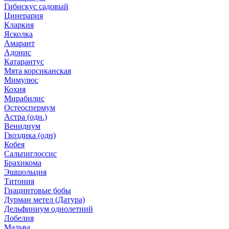
Гибискус садовый
Цинерария
Кларкия
Ясколка
Амарант
Адонис
Катарантус
Мята корсиканская
Мимулюс
Кохия
Мирабилис
Остеоспермум
Астра (одн.)
Венидиум
Гвоздика (одн)
Кобея
Сальпиглоссис
Брахикома
Эшшольция
Титония
Гиацинтовые бобы
Дурман метел (Датура)
Дельфиниум однолетний
Лобелия
Мальва