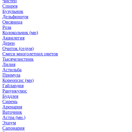
Чистец
Спирея
Бузульник
Дельфиниум
Овсяница
Роза
Колокольчик (мн)
Аквилегия
Дерен
Очиток (седум)
Смеси многолетних цветов
Тысячелистник
Лилия
Астильба
Примула
Кореопсис (мн)
Гайлардия
Ранункулюс
Буддлея
Сирень
Аренария
Ваточник
Астра (мн.)
Эхиум
Сапонария