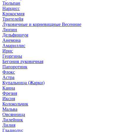
Тюльпан
Нарцисс
Крокосмия
Трителейя
Луковичные и корневищные Весенние
Люпин
Дельфиниум
Анемона
Амариллис
Ирис
Георгины
Бегония луковичная
Папоротник
Флокс
Астра
Купальница (Жарки)
Канна
Фрезия
Иксия
Колокольчик
Мальва
Овсянница
Лилейник
Лилия
Гладиолус