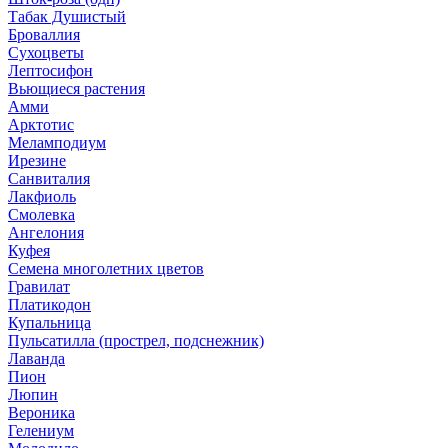
Табак Душистый
Броваллия
Сухоцветы
Лептосифон
Вьющиеся растения
Амми
Арктотис
Меламподиум
Ирезине
Санвиталия
Лакфиоль
Смолевка
Ангелония
Куфея
Семена многолетних цветов
Гравилат
Платикодон
Купальница
Пульсатилла (прострел, подснежник)
Лаванда
Пион
Люпин
Вероника
Гелениум