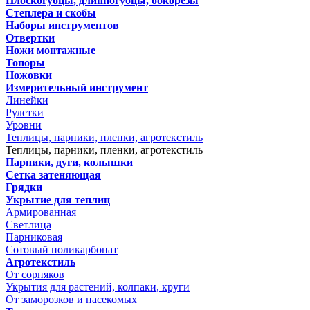
Плоскогубцы, длинногубцы, бокорезы
Степлера и скобы
Наборы инструментов
Отвертки
Ножи монтажные
Топоры
Ножовки
Измерительный инструмент
Линейки
Рулетки
Уровни
Теплицы, парники, пленки, агротекстиль
Теплицы, парники, пленки, агротекстиль
Парники, дуги, колышки
Сетка затеняющая
Грядки
Укрытие для теплиц
Армированная
Светлица
Парниковая
Сотовый поликарбонат
Агротекстиль
От сорняков
Укрытия для растений, колпаки, круги
От заморозков и насекомых