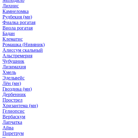
Молодило
Лихнис
Камнеломка
Рудбекия (мн)
Фиалка рогатая
Виола рогатая
Бадан
Клематис
Ромашка (Нивяник)
Алиссум скальный
Альстремерия
Чубушник
Лизимахия
Хмель
Эдельвейс
Лён (мн)
Гвоздика (мн)
Дербенник
Прострел
Хризантема (мн)
Гелиопсис
Вербаскум
Лапчатка
Айва
Пиретрум