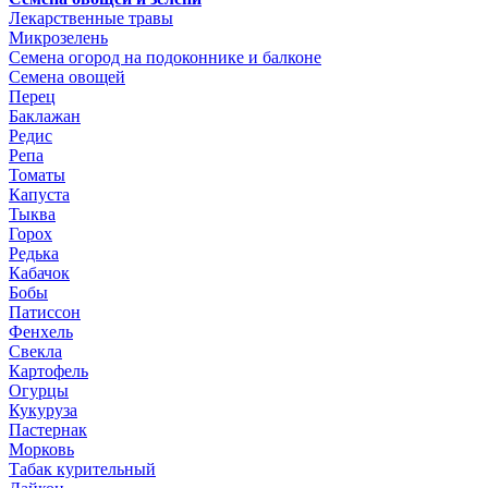
Лекарственные травы
Микрозелень
Семена огород на подоконнике и балконе
Семена овощей
Перец
Баклажан
Редис
Репа
Томаты
Капуста
Тыква
Горох
Редька
Кабачок
Бобы
Патиссон
Фенхель
Свекла
Картофель
Огурцы
Кукуруза
Пастернак
Морковь
Табак курительный