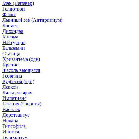
Мак (Папавер)
Гелиотроп
Флокс
Львиный зев (Антириннум)
Космея
Дихондра
Клеома
Настурция
Бальзамин
Статица
Хризантема (одн)
Крепис
Фасоль вьющаяся
Георгина
Рудбекия (одн)
Левкой
Кальцеолярия
Импатиенс
Газания (Гацания)
Василёк
Доротеантус
Нолана
Гипсофила
Ипомея
Гелихризум