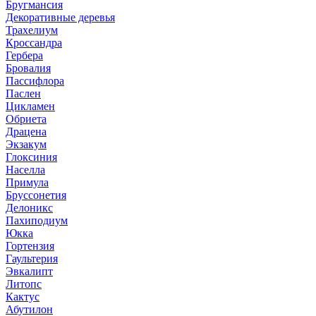
Бругмансия
Декоративные деревья
Трахелиум
Кроссандра
Гербера
Бровалия
Пассифлора
Паслен
Цикламен
Обриета
Драцена
Экзакум
Глоксиния
Населла
Примула
Бруссонетия
Делоникс
Пахиподиум
Юкка
Гортензия
Гаультерия
Эвкалипт
Литопс
Кактус
Абутилон