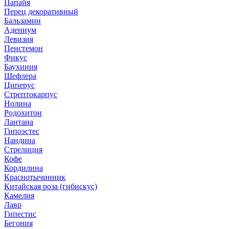
Папайя
Перец декоративный
Бальзамин
Адениум
Левизия
Пенстемон
Фикус
Баухиния
Шефлера
Циперус
Стрептокарпус
Нолина
Родохитон
Лантана
Гипоэстес
Нандина
Стрелиция
Кофе
Кордилина
Краснотычинник
Китайская роза (гибискус)
Камелия
Лавр
Гипестис
Бегония