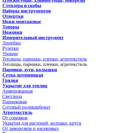
Плоскогубцы, длинногубцы, бокорезы
Степлера и скобы
Наборы инструментов
Отвертки
Ножи монтажные
Топоры
Ножовки
Измерительный инструмент
Линейки
Рулетки
Уровни
Теплицы, парники, пленки, агротекстиль
Теплицы, парники, пленки, агротекстиль
Парники, дуги, колышки
Сетка затеняющая
Грядки
Укрытие для теплиц
Армированная
Светлица
Парниковая
Сотовый поликарбонат
Агротекстиль
От сорняков
Укрытия для растений, колпаки, круги
От заморозков и насекомых