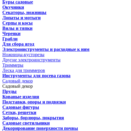
Буры садовые
Окучники
Секаторы, ножницы
Лопаты и мотыги
Серпы и косы
Вилы и тяпки
Черенки
Грабли
Для сбора ягод
Электроинструменты и расходные к ним
Ножницы-кусторезы
Другие электроинструменты
Триммеры
Леска для триммеров
Инструменты для посева газона
Садовый декор
Садовый декор
Пруды
Кованые изделия
Подставки, опоры и подвязки
Садовые фигуры
Сетки, решетки
Заборы, бордюры, покрытия
Садовые светильники
Декорирование поверхности почвы