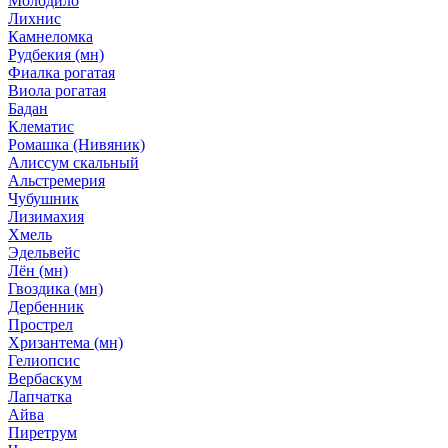
Молодило
Лихнис
Камнеломка
Рудбекия (мн)
Фиалка рогатая
Виола рогатая
Бадан
Клематис
Ромашка (Нивяник)
Алиссум скальный
Альстремерия
Чубушник
Лизимахия
Хмель
Эдельвейс
Лён (мн)
Гвоздика (мн)
Дербенник
Прострел
Хризантема (мн)
Гелиопсис
Вербаскум
Лапчатка
Айва
Пиретрум