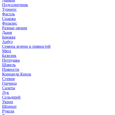
Дайкон
Подсолнечник
Турнепс
Фасоль
Спаржа
Физалис
Разные овощи
Дыня
Брюква
Арбуз
Семена зелени и пряностей
Мята
Базилик
Петрушка
Щавель
Пряности
Кориандр Кинза
Стевия
Горчица
Салаты
Лук
Сельдерей
Укроп
Шпинат
Рукола