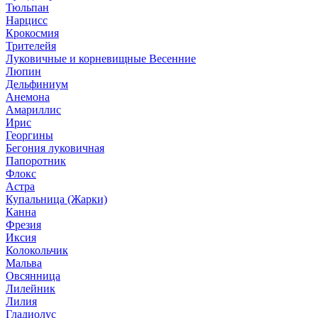
Тюльпан
Нарцисс
Крокосмия
Трителейя
Луковичные и корневищные Весенние
Люпин
Дельфиниум
Анемона
Амариллис
Ирис
Георгины
Бегония луковичная
Папоротник
Флокс
Астра
Купальница (Жарки)
Канна
Фрезия
Иксия
Колокольчик
Мальва
Овсянница
Лилейник
Лилия
Гладиолус