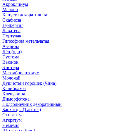
Акроклинум
Малопа
Капуста декоративная
Скабиоза
Тунбергия
Лаватера
Портулак
Гипсофила метельчатая
Азарина
Лён (одн)
Эустома
Вьюнок
Энотера
Мезембриантемум
Молочай
Душистый горошек (Чина)
Калибрахоа
Клещевина
Диморфотека
Подсолнечник декоративный
Бархатцы (Тагетес)
Схизантус
Агератум
Немезия
Шток-роза (одн)