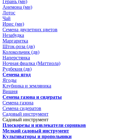
Герань (мн)
Анемона (мн)
Лотос
Чай
Ирис (мн)
Семена двулетних цветов
Незабудка
Маргаритка
Шток-роза (дв)
Колокольчик (дв)
Наперстянка
Ночная фиалка (Маттиола)
Рудбекия (дв)
Семена ягод
Ягоды
Клубника и земляника
Вишня
Семена газона и сидераты
Семена газона
Семена сидератов
Садовый инструмент
Садовый инструмент
Плоскорезы и извлекатели сорняков
Мелкий садовый инструмент
Культиваторы и пропольники