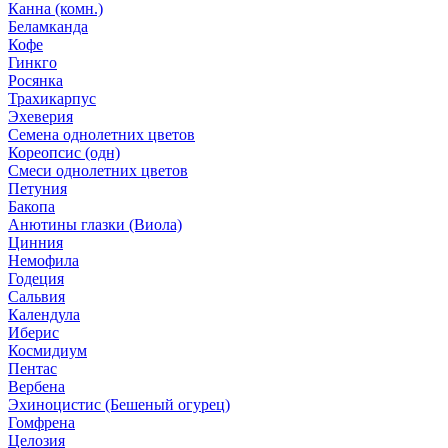
Канна (комн.)
Беламканда
Кофе
Гинкго
Росянка
Трахикарпус
Эхеверия
Семена однолетних цветов
Кореопсис (одн)
Смеси однолетних цветов
Петуния
Бакопа
Анютины глазки (Виола)
Цинния
Немофила
Годеция
Сальвия
Календула
Иберис
Космидиум
Пентас
Вербена
Эхиноцистис (Бешеный огурец)
Гомфрена
Целозия