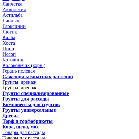
Лапчатка
Аквилегия
Астильба
Ландыш
Глоксинии
Лютик
Калла
Хоста
Пион
Иссоп
Котовник
Колокольчик (корн.)
Герань полевая
Саженцы комнатных растений
Грунты, дренаж
Грунты, дренаж
Грунты специализированные
Грунты для рассады
Компоненты для грунтов
Грунты универсальные
Дренаж
Торф и торфобрикеты
Кора, щепа, мох
Товары для рассады
Товары для рассады