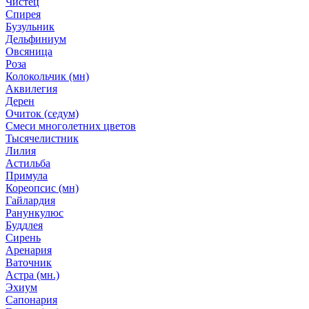
Чистец
Спирея
Бузульник
Дельфиниум
Овсяница
Роза
Колокольчик (мн)
Аквилегия
Дерен
Очиток (седум)
Смеси многолетних цветов
Тысячелистник
Лилия
Астильба
Примула
Кореопсис (мн)
Гайлардия
Ранункулюс
Буддлея
Сирень
Аренария
Ваточник
Астра (мн.)
Эхиум
Сапонария