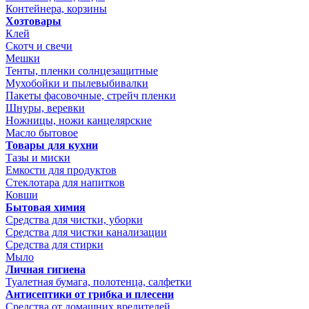
Контейнера, корзины
Хозтовары
Клей
Скотч и свечи
Мешки
Тенты, пленки солнцезащитные
Мухобойки и пылевыбивалки
Пакеты фасовочные, стрейч пленки
Шнуры, веревки
Ножницы, ножи канцелярские
Масло бытовое
Товары для кухни
Тазы и миски
Емкости для продуктов
Стеклотара для напитков
Ковши
Бытовая химия
Средства для чистки, уборки
Средства для чистки канализации
Средства для стирки
Мыло
Личная гигиена
Туалетная бумага, полотенца, салфетки
Антисептики от грибка и плесени
Средства от домашних вредителей