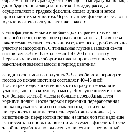
образом защитить рассаду от перепадов температуры ночью, а
днем будет тень и защита от ветра. Посадку рассады
осуществляют в грядках фацелии, сделав лунки и затем
присыпают их компостом. Через 5-7 дней фацелию срезают и
мульчируют ею почву на этих же грядках.
Сеять фацелию можно в любые сроки с ранней весны до
поздней осени, наилучшие сроки - июнь-июль. Для высева
пакет семян смешать со стаканом сухого песка, разбросать по
участку и заборонить. Оптимальная глубина заделки семян
составляет 2-3 см. Расход семян 150–200 гр. на сотку.
Перекопку почвы с оборотом пласта произвести по мере
накопления зеленой массы в период цветения.
За один сезон можно получить 2-3 севооборота. период от
посева до начала цветения составляет 40–45 дней.
После трех недель цветения скосить траву и перекопать
участок, закапывая зеленую массу. Чем гуще посеете траву,
тем больше зеленой массы и больше перерабатывается
корнями почвы. После первой перекопки переработанная
почва опускается вниз на штык лопаты, а снизу на
поверхность поднимается непереработанная почва. Для
качественной переработки почвы на штык лопаты надо еще
раз посеять на вновь поднятой земле семена фацелии. После
такой переработки почвы осенью получите качественный