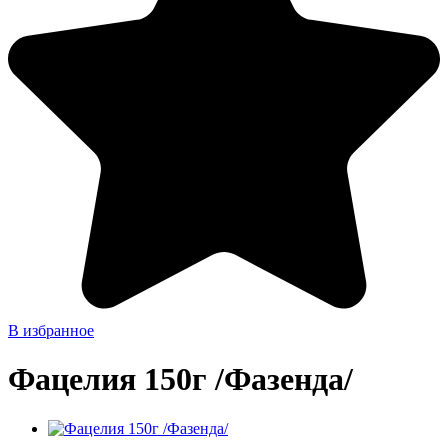
В избранное
Фацелия 150г /Фазенда/