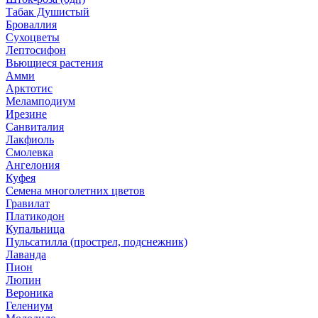
Табак Душистый
Броваллия
Сухоцветы
Лептосифон
Вьющиеся растения
Амми
Арктотис
Меламподиум
Ирезине
Санвиталия
Лакфиоль
Смолевка
Ангелония
Куфея
Семена многолетних цветов
Гравилат
Платикодон
Купальница
Пульсатилла (прострел, подснежник)
Лаванда
Пион
Люпин
Вероника
Гелениум