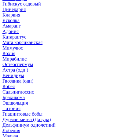
Гибискус садовый
Цинерария
Кларкия
Ясколка
Амарант
Адонис
Катарантус
Мята корсиканская
Мимулюс
Кохия
Мирабилис
Остеоспермум
Астра (одн.)
Венидиум
Гвоздика (одн)
Кобея
Сальпиглоссис
Брахикома
Эшшольция
Титония
Гиацинтовые бобы
Дурман метел (Датура)
Дельфиниум однолетний
Лобелия
Мальва