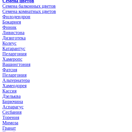
Семена цветов
Семена балконных цветов
Семена комнатных цветов
Филодендрон
Бокарнея
Финик
Ливистона
Дизиготека
Колеус
Катарантус
Пеларгония
Хамеропс
Вашингтония
Фатсия
Пеларгония
Альтернатера
Хамеодорея
Кассия
Дзельква
Бирючина
Аспарагус
Сесбания
Торения
Мимоза
Гранат