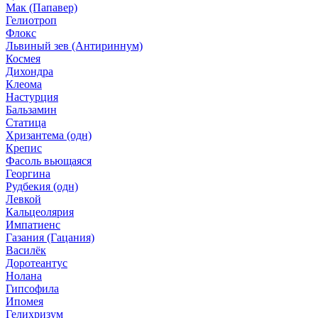
Мак (Папавер)
Гелиотроп
Флокс
Львиный зев (Антириннум)
Космея
Дихондра
Клеома
Настурция
Бальзамин
Статица
Хризантема (одн)
Крепис
Фасоль вьющаяся
Георгина
Рудбекия (одн)
Левкой
Кальцеолярия
Импатиенс
Газания (Гацания)
Василёк
Доротеантус
Нолана
Гипсофила
Ипомея
Гелихризум