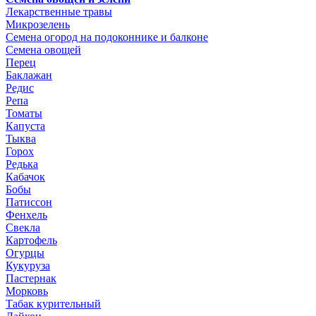
Лекарственные травы
Микрозелень
Семена огород на подоконнике и балконе
Семена овощей
Перец
Баклажан
Редис
Репа
Томаты
Капуста
Тыква
Горох
Редька
Кабачок
Бобы
Патиссон
Фенхель
Свекла
Картофель
Огурцы
Кукуруза
Пастернак
Морковь
Табак курительный