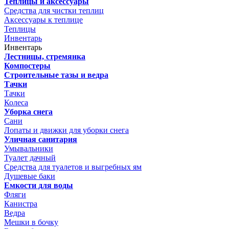
Теплицы и аксессуары
Средства для чистки теплиц
Аксессуары к теплице
Теплицы
Инвентарь
Инвентарь
Лестницы, стремянка
Компостеры
Строительные тазы и ведра
Тачки
Тачки
Колеса
Уборка снега
Сани
Лопаты и движки для уборки снега
Уличная санитария
Умывальники
Туалет дачный
Средства для туалетов и выгребных ям
Душевые баки
Емкости для воды
Фляги
Канистра
Ведра
Мешки в бочку