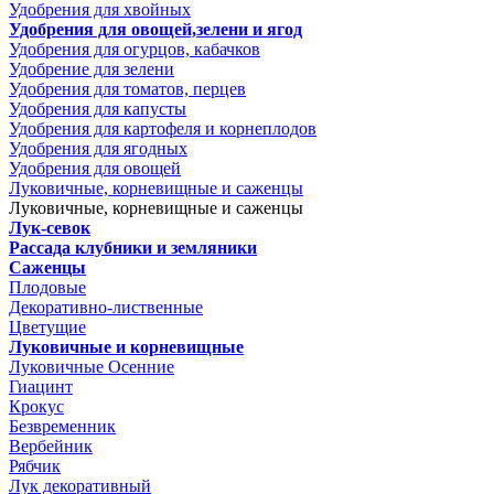
Удобрения для хвойных
Удобрения для овощей,зелени и ягод
Удобрения для огурцов, кабачков
Удобрение для зелени
Удобрения для томатов, перцев
Удобрения для капусты
Удобрения для картофеля и корнеплодов
Удобрения для ягодных
Удобрения для овощей
Луковичные, корневищные и саженцы
Луковичные, корневищные и саженцы
Лук-севок
Рассада клубники и земляники
Саженцы
Плодовые
Декоративно-лиственные
Цветущие
Луковичные и корневищные
Луковичные Осенние
Гиацинт
Крокус
Безвременник
Вербейник
Рябчик
Лук декоративный