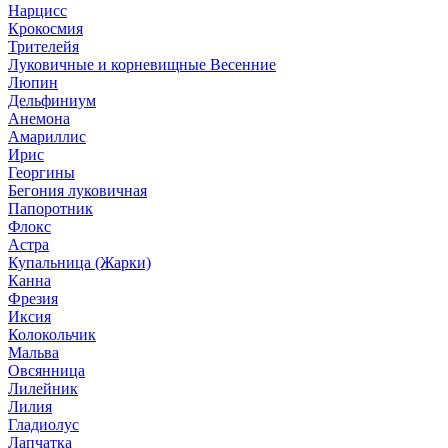
Нарцисс
Крокосмия
Трителейя
Луковичные и корневищные Весенние
Люпин
Дельфиниум
Анемона
Амариллис
Ирис
Георгины
Бегония луковичная
Папоротник
Флокс
Астра
Купальница (Жарки)
Канна
Фрезия
Иксия
Колокольчик
Мальва
Овсянница
Лилейник
Лилия
Гладиолус
Лапчатка