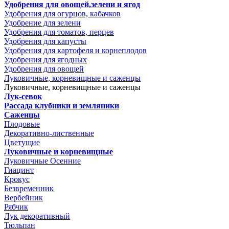
Удобрения для овощей,зелени и ягод
Удобрения для огурцов, кабачков
Удобрение для зелени
Удобрения для томатов, перцев
Удобрения для капусты
Удобрения для картофеля и корнеплодов
Удобрения для ягодных
Удобрения для овощей
Луковичные, корневищные и саженцы
Луковичные, корневищные и саженцы
Лук-севок
Рассада клубники и земляники
Саженцы
Плодовые
Декоративно-лиственные
Цветущие
Луковичные и корневищные
Луковичные Осенние
Гиацинт
Крокус
Безвременник
Вербейник
Рябчик
Лук декоративный
Тюльпан