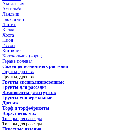
Аквилегия
Астильба
Ландыш
Глоксинии
Лютик
Калла
Хоста
Пион
Иссоп
Котовник
Колокольчик (корн.)
Герань полевая
Саженцы комнатных растений
Грунты, дренаж
Грунты, дренаж
Грунты специализированные
Грунты для рассады
Компоненты для грунтов
Грунты универсальные
Дренаж
Торф и торфобрикеты
Кора, щепа, мох
Товары для рассады
Товары для рассады
Печатные издания