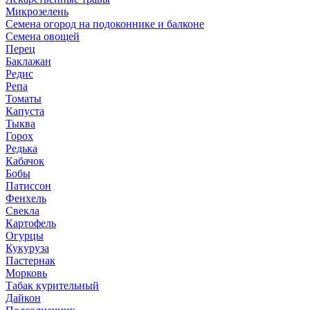
Микрозелень
Семена огород на подоконнике и балконе
Семена овощей
Перец
Баклажан
Редис
Репа
Томаты
Капуста
Тыква
Горох
Редька
Кабачок
Бобы
Патиссон
Фенхель
Свекла
Картофель
Огурцы
Кукуруза
Пастернак
Морковь
Табак курительный
Дайкон