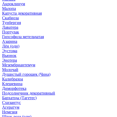
Акроклинум
Малопа
Капуста декоративная
Скабиоза
Тунбергия
Лаватера
Портулак
Гипсофила метельчатая
Азарина
Лён (одн)
Эустома
Вьюнок
Энотера
Мезембриантемум
Молочай
Душистый горошек (Чина)
Калибрахоа
Клещевина
Диморфотека
Подсолнечник декоративный
Бархатцы (Тагетес)
Схизантус
Агератум
Немезия
Шток-роза (одн)