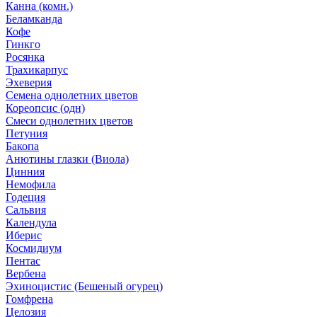
Канна (комн.)
Беламканда
Кофе
Гинкго
Росянка
Трахикарпус
Эхеверия
Семена однолетних цветов
Кореопсис (одн)
Смеси однолетних цветов
Петуния
Бакопа
Анютины глазки (Виола)
Цинния
Немофила
Годеция
Сальвия
Календула
Иберис
Космидиум
Пентас
Вербена
Эхиноцистис (Бешеный огурец)
Гомфрена
Целозия