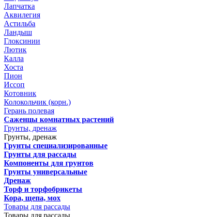
Лапчатка
Аквилегия
Астильба
Ландыш
Глоксинии
Лютик
Калла
Хоста
Пион
Иссоп
Котовник
Колокольчик (корн.)
Герань полевая
Саженцы комнатных растений
Грунты, дренаж
Грунты, дренаж
Грунты специализированные
Грунты для рассады
Компоненты для грунтов
Грунты универсальные
Дренаж
Торф и торфобрикеты
Кора, щепа, мох
Товары для рассады
Товары для рассады