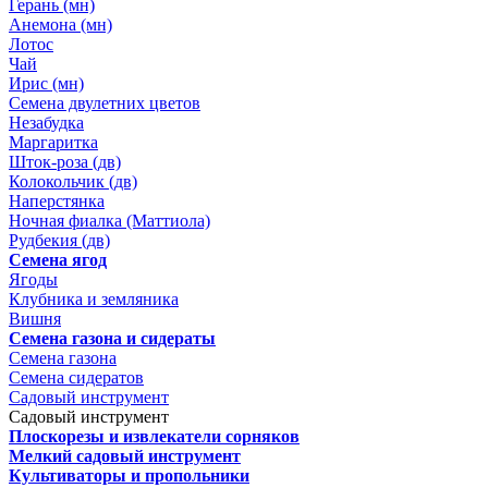
Герань (мн)
Анемона (мн)
Лотос
Чай
Ирис (мн)
Семена двулетних цветов
Незабудка
Маргаритка
Шток-роза (дв)
Колокольчик (дв)
Наперстянка
Ночная фиалка (Маттиола)
Рудбекия (дв)
Семена ягод
Ягоды
Клубника и земляника
Вишня
Семена газона и сидераты
Семена газона
Семена сидератов
Садовый инструмент
Садовый инструмент
Плоскорезы и извлекатели сорняков
Мелкий садовый инструмент
Культиваторы и пропольники