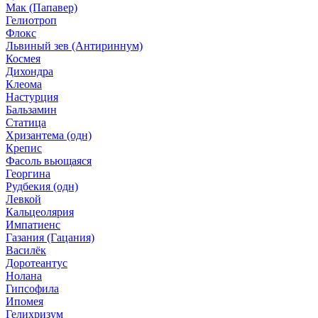
Мак (Папавер)
Гелиотроп
Флокс
Львиный зев (Антириннум)
Космея
Дихондра
Клеома
Настурция
Бальзамин
Статица
Хризантема (одн)
Крепис
Фасоль вьющаяся
Георгина
Рудбекия (одн)
Левкой
Кальцеолярия
Импатиенс
Газания (Гацания)
Василёк
Доротеантус
Нолана
Гипсофила
Ипомея
Гелихризум