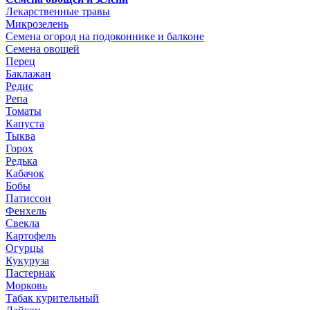
Лекарственные травы
Микрозелень
Семена огород на подоконнике и балконе
Семена овощей
Перец
Баклажан
Редис
Репа
Томаты
Капуста
Тыква
Горох
Редька
Кабачок
Бобы
Патиссон
Фенхель
Свекла
Картофель
Огурцы
Кукуруза
Пастернак
Морковь
Табак курительный