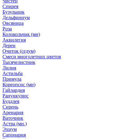
Чистец
Спирея
Бузульник
Дельфиниум
Овсяница
Роза
Колокольчик (мн)
Аквилегия
Дерен
Очиток (седум)
Смеси многолетних цветов
Тысячелистник
Лилия
Астильба
Примула
Кореопсис (мн)
Гайлардия
Ранункулюс
Буддлея
Сирень
Аренария
Ваточник
Астра (мн.)
Эхиум
Сапонария