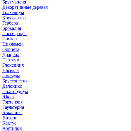
Бругмансия
Декоративные деревья
Трахелиум
Кроссандра
Гербера
Бровалия
Пассифлора
Паслен
Цикламен
Обриета
Драцена
Экзакум
Глоксиния
Населла
Примула
Бруссонетия
Делоникс
Пахиподиум
Юкка
Гортензия
Гаультерия
Эвкалипт
Литопс
Кактус
Абутилон