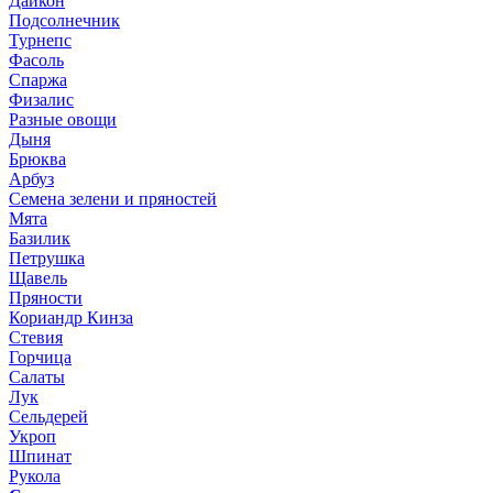
Дайкон
Подсолнечник
Турнепс
Фасоль
Спаржа
Физалис
Разные овощи
Дыня
Брюква
Арбуз
Семена зелени и пряностей
Мята
Базилик
Петрушка
Щавель
Пряности
Кориандр Кинза
Стевия
Горчица
Салаты
Лук
Сельдерей
Укроп
Шпинат
Рукола