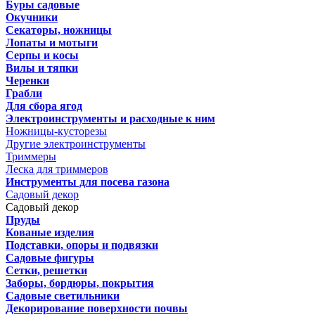
Буры садовые
Окучники
Секаторы, ножницы
Лопаты и мотыги
Серпы и косы
Вилы и тяпки
Черенки
Грабли
Для сбора ягод
Электроинструменты и расходные к ним
Ножницы-кусторезы
Другие электроинструменты
Триммеры
Леска для триммеров
Инструменты для посева газона
Садовый декор
Садовый декор
Пруды
Кованые изделия
Подставки, опоры и подвязки
Садовые фигуры
Сетки, решетки
Заборы, бордюры, покрытия
Садовые светильники
Декорирование поверхности почвы