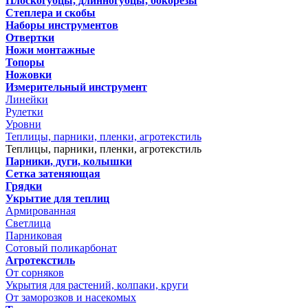
Плоскогубцы, длинногубцы, бокорезы
Степлера и скобы
Наборы инструментов
Отвертки
Ножи монтажные
Топоры
Ножовки
Измерительный инструмент
Линейки
Рулетки
Уровни
Теплицы, парники, пленки, агротекстиль
Теплицы, парники, пленки, агротекстиль
Парники, дуги, колышки
Сетка затеняющая
Грядки
Укрытие для теплиц
Армированная
Светлица
Парниковая
Сотовый поликарбонат
Агротекстиль
От сорняков
Укрытия для растений, колпаки, круги
От заморозков и насекомых