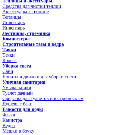
Теплицы и аксессуары
Средства для чистки теплиц
Аксессуары к теплице
Теплицы
Инвентарь
Инвентарь
Лестницы, стремянка
Компостеры
Строительные тазы и ведра
Тачки
Тачки
Колеса
Уборка снега
Сани
Лопаты и движки для уборки снега
Уличная санитария
Умывальники
Туалет дачный
Средства для туалетов и выгребных ям
Душевые баки
Емкости для воды
Фляги
Канистра
Ведра
Мешки в бочку