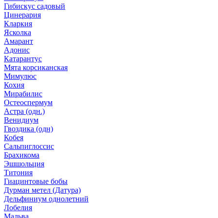
Гибискус садовый
Цинерария
Кларкия
Ясколка
Амарант
Адонис
Катарантус
Мята корсиканская
Мимулюс
Кохия
Мирабилис
Остеоспермум
Астра (одн.)
Венидиум
Гвоздика (одн)
Кобея
Сальпиглоссис
Брахикома
Эшшольция
Титония
Гиацинтовые бобы
Дурман метел (Датура)
Дельфиниум однолетний
Лобелия
Мальва