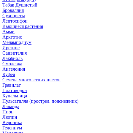
Табак Душистый
Броваллия
Сухоцветы
Лептосифон
Вьющиеся растения
Амми
Арктотис
Меламподиум
Ирезине
Санвиталия
Лакфиоль
Смолевка
Ангелония
Куфея
Семена многолетних цветов
Гравилат
Платикодон
Купальница
Пульсатилла (прострел, подснежник)
Лаванда
Пион
Люпин
Вероника
Гелениум