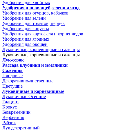
Удобрения для хвойных
Удобрения для овощей,зелени и ягод
Удобрения для огурцов, кабачков
Удобрение для зелени
Удобрения для томатов, перцев
Удобрения для капусты
Удобрения для картофеля и корнеплодов
Удобрения для ягодных
Удобрения для овощей
Луковичные, корневищные и саженцы
Луковичные, корневищные и саженцы
Лук-севок
Рассада клубники и земляники
Саженцы
Плодовые
Декоративно-лиственные
Цветущие
Луковичные и корневищные
Луковичные Осенние
Гиацинт
Крокус
Безвременник
Вербейник
Рябчик
Лук декоративный