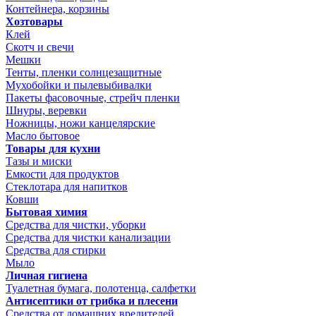
Контейнера, корзины
Хозтовары
Клей
Скотч и свечи
Мешки
Тенты, пленки солнцезащитные
Мухобойки и пылевыбивалки
Пакеты фасовочные, стрейч пленки
Шнуры, веревки
Ножницы, ножи канцелярские
Масло бытовое
Товары для кухни
Тазы и миски
Емкости для продуктов
Стеклотара для напитков
Ковши
Бытовая химия
Средства для чистки, уборки
Средства для чистки канализации
Средства для стирки
Мыло
Личная гигиена
Туалетная бумага, полотенца, салфетки
Антисептики от грибка и плесени
Средства от домашних вредителей