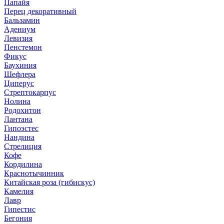
Папайя
Перец декоративный
Бальзамин
Адениум
Левизия
Пенстемон
Фикус
Баухиния
Шефлера
Циперус
Стрептокарпус
Нолина
Родохитон
Лантана
Гипоэстес
Нандина
Стрелиция
Кофе
Кордилина
Краснотычинник
Китайская роза (гибискус)
Камелия
Лавр
Гипестис
Бегония