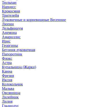
Тюльпан
Нарцисс
Крокосмия
Трителейя
Луковичные и корневищные Весенние
Люпин
Дельфиниум
Анемона
Амариллис
Ирис
Георгины
Бегония луковичная
Папоротник
Флокс
Астра
Купальница (Жарки)
Канна
Фрезия
Иксия
Колокольчик
Мальва
Овсянница
Лилейник
Лилия
Гладиолус