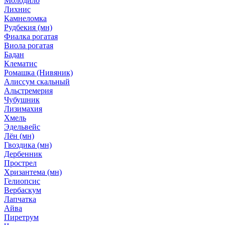
Молодило
Лихнис
Камнеломка
Рудбекия (мн)
Фиалка рогатая
Виола рогатая
Бадан
Клематис
Ромашка (Нивяник)
Алиссум скальный
Альстремерия
Чубушник
Лизимахия
Хмель
Эдельвейс
Лён (мн)
Гвоздика (мн)
Дербенник
Прострел
Хризантема (мн)
Гелиопсис
Вербаскум
Лапчатка
Айва
Пиретрум