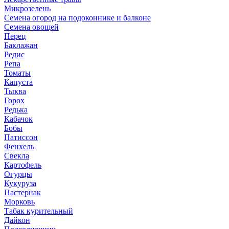
Микрозелень
Семена огород на подоконнике и балконе
Семена овощей
Перец
Баклажан
Редис
Репа
Томаты
Капуста
Тыква
Горох
Редька
Кабачок
Бобы
Патиссон
Фенхель
Свекла
Картофель
Огурцы
Кукуруза
Пастернак
Морковь
Табак курительный
Дайкон