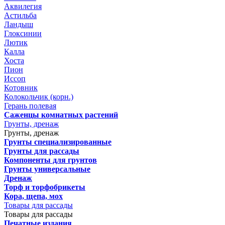
Аквилегия
Астильба
Ландыш
Глоксинии
Лютик
Калла
Хоста
Пион
Иссоп
Котовник
Колокольчик (корн.)
Герань полевая
Саженцы комнатных растений
Грунты, дренаж
Грунты, дренаж
Грунты специализированные
Грунты для рассады
Компоненты для грунтов
Грунты универсальные
Дренаж
Торф и торфобрикеты
Кора, щепа, мох
Товары для рассады
Товары для рассады
Печатные издания