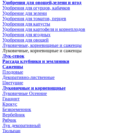
Удобрения для овощей,зелени и ягод
Удобрения для огурцов, кабачков
Удобрение для зелени
Удобрения для томатов, перцев
Удобрения для капусты
Удобрения для картофеля и корнеплодов
Удобрения для ягодных
Удобрения для овощей
Луковичные, корневищные и саженцы
Луковичные, корневищные и саженцы
Лук-севок
Рассада клубники и земляники
Саженцы
Плодовые
Декоративно-лиственные
Цветущие
Луковичные и корневищные
Луковичные Осенние
Гиацинт
Крокус
Безвременник
Вербейник
Рябчик
Лук декоративный
Тюльпан