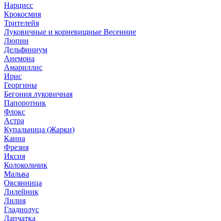
Нарцисс
Крокосмия
Трителейя
Луковичные и корневищные Весенние
Люпин
Дельфиниум
Анемона
Амариллис
Ирис
Георгины
Бегония луковичная
Папоротник
Флокс
Астра
Купальница (Жарки)
Канна
Фрезия
Иксия
Колокольчик
Мальва
Овсянница
Лилейник
Лилия
Гладиолус
Лапчатка