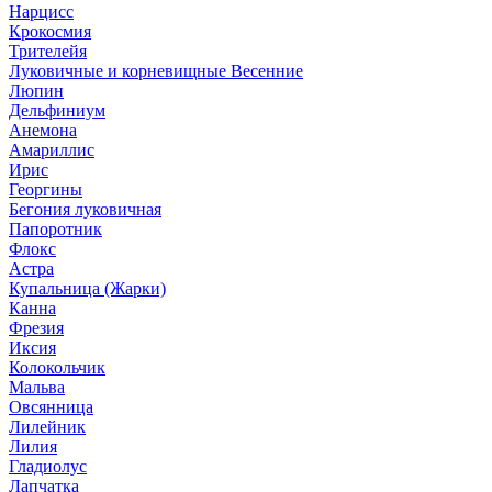
Нарцисс
Крокосмия
Трителейя
Луковичные и корневищные Весенние
Люпин
Дельфиниум
Анемона
Амариллис
Ирис
Георгины
Бегония луковичная
Папоротник
Флокс
Астра
Купальница (Жарки)
Канна
Фрезия
Иксия
Колокольчик
Мальва
Овсянница
Лилейник
Лилия
Гладиолус
Лапчатка