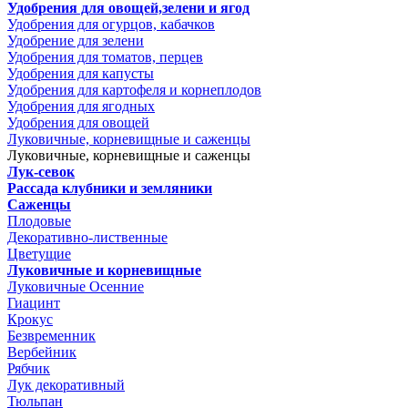
Удобрения для овощей,зелени и ягод
Удобрения для огурцов, кабачков
Удобрение для зелени
Удобрения для томатов, перцев
Удобрения для капусты
Удобрения для картофеля и корнеплодов
Удобрения для ягодных
Удобрения для овощей
Луковичные, корневищные и саженцы
Луковичные, корневищные и саженцы
Лук-севок
Рассада клубники и земляники
Саженцы
Плодовые
Декоративно-лиственные
Цветущие
Луковичные и корневищные
Луковичные Осенние
Гиацинт
Крокус
Безвременник
Вербейник
Рябчик
Лук декоративный
Тюльпан