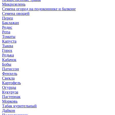
Микрозелень
Семена огород на подоконнике и балконе
Семена овощей
Перец
Баклажан
Редис
Репа
Томаты
Капуста
Тыква
Горох
Редька
Кабачок
Бобы
Патиссон
Фенхель
Свекла
Картофель
Огурцы
Кукуруза
Пастернак
Морковь
Табак курительный
Дайкон