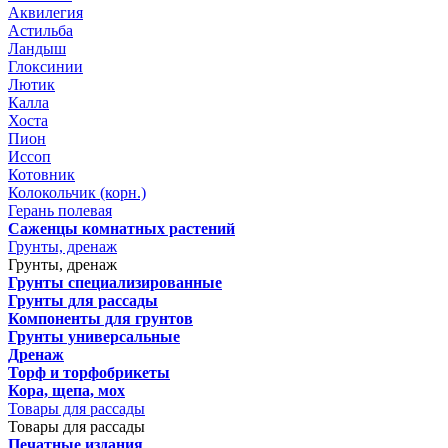
Аквилегия
Астильба
Ландыш
Глоксинии
Лютик
Калла
Хоста
Пион
Иссоп
Котовник
Колокольчик (корн.)
Герань полевая
Саженцы комнатных растений
Грунты, дренаж
Грунты, дренаж
Грунты специализированные
Грунты для рассады
Компоненты для грунтов
Грунты универсальные
Дренаж
Торф и торфобрикеты
Кора, щепа, мох
Товары для рассады
Товары для рассады
Печатные издания