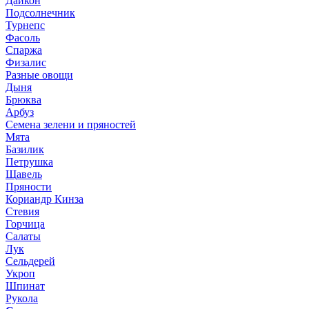
Дайкон
Подсолнечник
Турнепс
Фасоль
Спаржа
Физалис
Разные овощи
Дыня
Брюква
Арбуз
Семена зелени и пряностей
Мята
Базилик
Петрушка
Щавель
Пряности
Кориандр Кинза
Стевия
Горчица
Салаты
Лук
Сельдерей
Укроп
Шпинат
Рукола