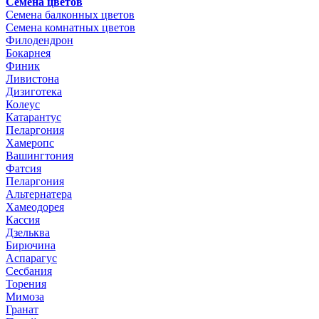
Семена цветов
Семена балконных цветов
Семена комнатных цветов
Филодендрон
Бокарнея
Финик
Ливистона
Дизиготека
Колеус
Катарантус
Пеларгония
Хамеропс
Вашингтония
Фатсия
Пеларгония
Альтернатера
Хамеодорея
Кассия
Дзельква
Бирючина
Аспарагус
Сесбания
Торения
Мимоза
Гранат