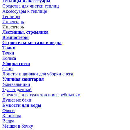
Теплицы и аксессуары
Средства для чистки теплиц
Аксессуары к теплице
Теплицы
Инвентарь
Инвентарь
Лестницы, стремянка
Компостеры
Строительные тазы и ведра
Тачки
Тачки
Колеса
Уборка снега
Сани
Лопаты и движки для уборки снега
Уличная санитария
Умывальники
Туалет дачный
Средства для туалетов и выгребных ям
Душевые баки
Емкости для воды
Фляги
Канистра
Ведра
Мешки в бочку