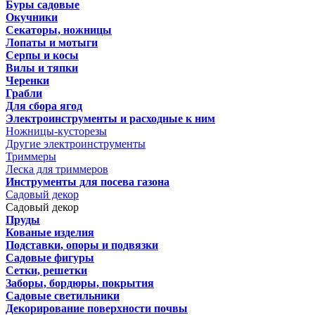
Буры садовые
Окучники
Секаторы, ножницы
Лопаты и мотыги
Серпы и косы
Вилы и тяпки
Черенки
Грабли
Для сбора ягод
Электроинструменты и расходные к ним
Ножницы-кусторезы
Другие электроинструменты
Триммеры
Леска для триммеров
Инструменты для посева газона
Садовый декор
Садовый декор
Пруды
Кованые изделия
Подставки, опоры и подвязки
Садовые фигуры
Сетки, решетки
Заборы, бордюры, покрытия
Садовые светильники
Декорирование поверхности почвы