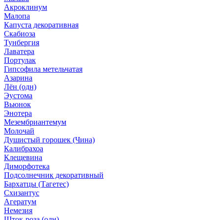
Акроклинум
Малопа
Капуста декоративная
Скабиоза
Тунбергия
Лаватера
Портулак
Гипсофила метельчатая
Азарина
Лён (одн)
Эустома
Вьюнок
Энотера
Мезембриантемум
Молочай
Душистый горошек (Чина)
Калибрахоа
Клещевина
Диморфотека
Подсолнечник декоративный
Бархатцы (Тагетес)
Схизантус
Агератум
Немезия
Шток-роза (одн)