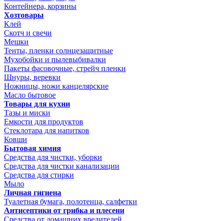
Контейнера, корзины
Хозтовары
Клей
Скотч и свечи
Мешки
Тенты, пленки солнцезащитные
Мухобойки и пылевыбивалки
Пакеты фасовочные, стрейч пленки
Шнуры, веревки
Ножницы, ножи канцелярские
Масло бытовое
Товары для кухни
Тазы и миски
Емкости для продуктов
Стеклотара для напитков
Ковши
Бытовая химия
Средства для чистки, уборки
Средства для чистки канализации
Средства для стирки
Мыло
Личная гигиена
Туалетная бумага, полотенца, салфетки
Антисептики от грибка и плесени
Средства от домашних вредителей