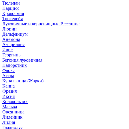
Тюльпан
Нарцисс
Крокосмия
Трителейя
Луковичные и корневищные Весенние
Люпин
Дельфиниум
Анемона
Амариллис
Ирис
Георгины
Бегония луковичная
Папоротник
Флокс
Астра
Купальница (Жарки)
Канна
Фрезия
Иксия
Колокольчик
Мальва
Овсянница
Лилейник
Лилия
Гладиолус