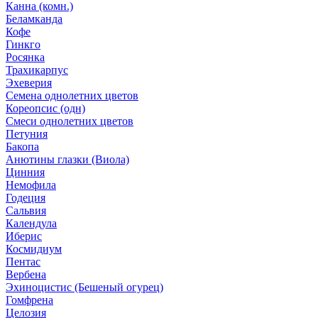
Канна (комн.)
Беламканда
Кофе
Гинкго
Росянка
Трахикарпус
Эхеверия
Семена однолетних цветов
Кореопсис (одн)
Смеси однолетних цветов
Петуния
Бакопа
Анютины глазки (Виола)
Цинния
Немофила
Годеция
Сальвия
Календула
Иберис
Космидиум
Пентас
Вербена
Эхиноцистис (Бешеный огурец)
Гомфрена
Целозия