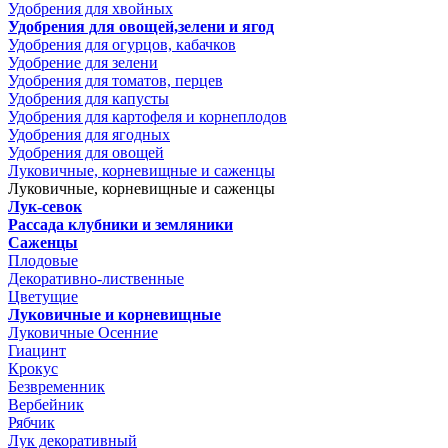
Удобрения для хвойных
Удобрения для овощей,зелени и ягод
Удобрения для огурцов, кабачков
Удобрение для зелени
Удобрения для томатов, перцев
Удобрения для капусты
Удобрения для картофеля и корнеплодов
Удобрения для ягодных
Удобрения для овощей
Луковичные, корневищные и саженцы
Луковичные, корневищные и саженцы
Лук-севок
Рассада клубники и земляники
Саженцы
Плодовые
Декоративно-лиственные
Цветущие
Луковичные и корневищные
Луковичные Осенние
Гиацинт
Крокус
Безвременник
Вербейник
Рябчик
Лук декоративный