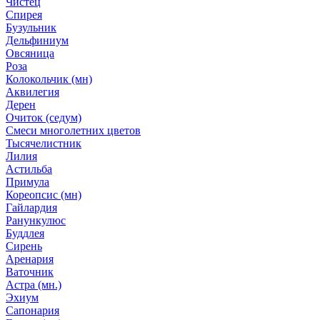
Чистец
Спирея
Бузульник
Дельфиниум
Овсяница
Роза
Колокольчик (мн)
Аквилегия
Дерен
Очиток (седум)
Смеси многолетних цветов
Тысячелистник
Лилия
Астильба
Примула
Кореопсис (мн)
Гайлардия
Ранункулюс
Буддлея
Сирень
Аренария
Ваточник
Астра (мн.)
Эхиум
Сапонария