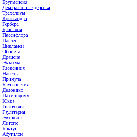
Бругмансия
Декоративные деревья
Трахелиум
Кроссандра
Гербера
Бровалия
Пассифлора
Паслен
Цикламен
Обриета
Драцена
Экзакум
Глоксиния
Населла
Примула
Бруссонетия
Делоникс
Пахиподиум
Юкка
Гортензия
Гаультерия
Эвкалипт
Литопс
Кактус
Абутилон