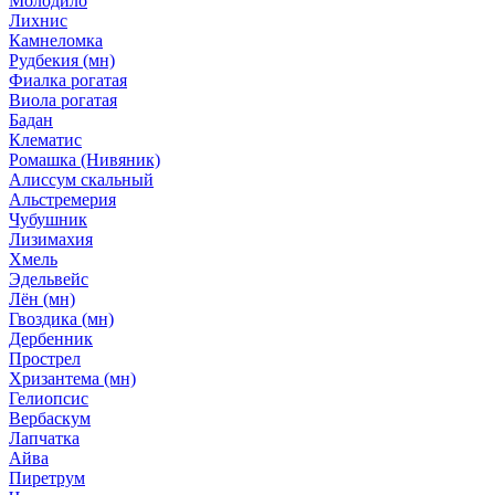
Молодило
Лихнис
Камнеломка
Рудбекия (мн)
Фиалка рогатая
Виола рогатая
Бадан
Клематис
Ромашка (Нивяник)
Алиссум скальный
Альстремерия
Чубушник
Лизимахия
Хмель
Эдельвейс
Лён (мн)
Гвоздика (мн)
Дербенник
Прострел
Хризантема (мн)
Гелиопсис
Вербаскум
Лапчатка
Айва
Пиретрум