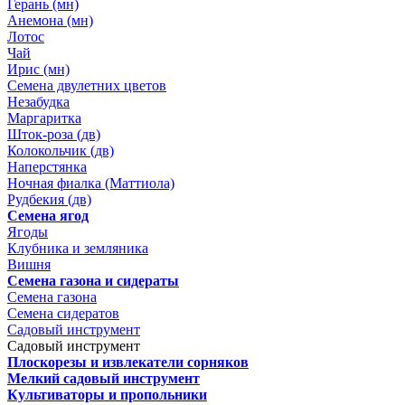
Герань (мн)
Анемона (мн)
Лотос
Чай
Ирис (мн)
Семена двулетних цветов
Незабудка
Маргаритка
Шток-роза (дв)
Колокольчик (дв)
Наперстянка
Ночная фиалка (Маттиола)
Рудбекия (дв)
Семена ягод
Ягоды
Клубника и земляника
Вишня
Семена газона и сидераты
Семена газона
Семена сидератов
Садовый инструмент
Садовый инструмент
Плоскорезы и извлекатели сорняков
Мелкий садовый инструмент
Культиваторы и пропольники