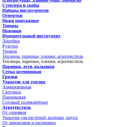
Плоскогубцы, длинногубцы, бокорезы
Степлера и скобы
Наборы инструментов
Отвертки
Ножи монтажные
Топоры
Ножовки
Измерительный инструмент
Линейки
Рулетки
Уровни
Теплицы, парники, пленки, агротекстиль
Теплицы, парники, пленки, агротекстиль
Парники, дуги, колышки
Сетка затеняющая
Грядки
Укрытие для теплиц
Армированная
Светлица
Парниковая
Сотовый поликарбонат
Агротекстиль
От сорняков
Укрытия для растений, колпаки, круги
От заморозков и насекомых