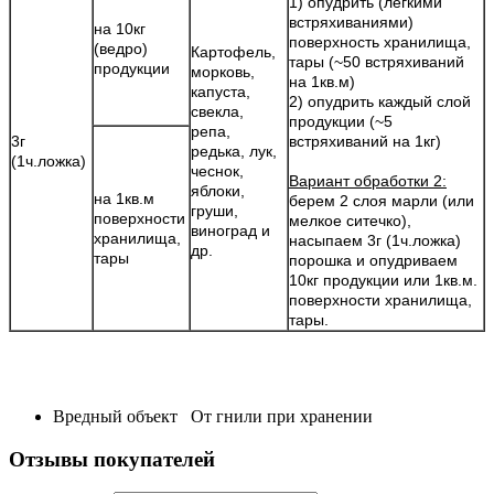
1) опудрить (легкими
встряхиваниями)
на 10кг
поверхность хранилища,
(ведро)
Картофель,
тары (~50 встряхиваний
продукции
морковь,
на 1кв.м)
капуста,
2) опудрить каждый слой
свекла,
продукции (~5
репа,
3г
встряхиваний на 1кг)
редька, лук,
(1ч.ложка)
чеснок,
Вариант обработки 2:
яблоки,
на 1кв.м
берем 2 слоя марли (или
груши,
поверхности
мелкое ситечко),
виноград и
хранилища,
насыпаем 3г (1ч.ложка)
др.
тары
порошка и опудриваем
10кг продукции или 1кв.м.
поверхности хранилища,
тары.
Вредный объект
От гнили при хранении
Отзывы покупателей