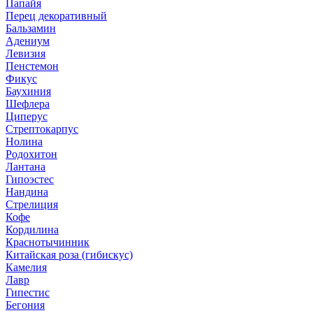
Папайя
Перец декоративный
Бальзамин
Адениум
Левизия
Пенстемон
Фикус
Баухиния
Шефлера
Циперус
Стрептокарпус
Нолина
Родохитон
Лантана
Гипоэстес
Нандина
Стрелиция
Кофе
Кордилина
Краснотычинник
Китайская роза (гибискус)
Камелия
Лавр
Гипестис
Бегония