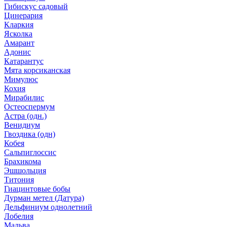
Гибискус садовый
Цинерария
Кларкия
Ясколка
Амарант
Адонис
Катарантус
Мята корсиканская
Мимулюс
Кохия
Мирабилис
Остеоспермум
Астра (одн.)
Венидиум
Гвоздика (одн)
Кобея
Сальпиглоссис
Брахикома
Эшшольция
Титония
Гиацинтовые бобы
Дурман метел (Датура)
Дельфиниум однолетний
Лобелия
Мальва