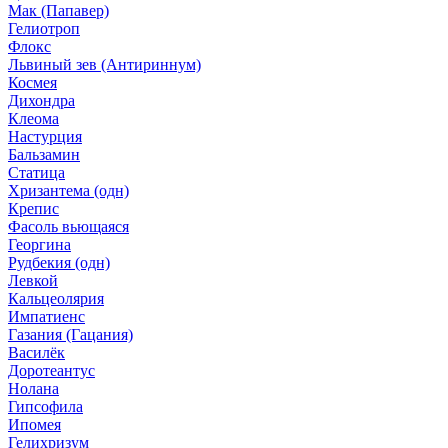
Мак (Папавер)
Гелиотроп
Флокс
Львиный зев (Антириннум)
Космея
Дихондра
Клеома
Настурция
Бальзамин
Статица
Хризантема (одн)
Крепис
Фасоль вьющаяся
Георгина
Рудбекия (одн)
Левкой
Кальцеолярия
Импатиенс
Газания (Гацания)
Василёк
Доротеантус
Нолана
Гипсофила
Ипомея
Гелихризум