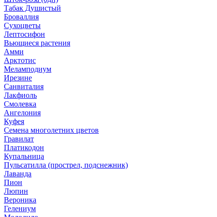
Табак Душистый
Броваллия
Сухоцветы
Лептосифон
Вьющиеся растения
Амми
Арктотис
Меламподиум
Ирезине
Санвиталия
Лакфиоль
Смолевка
Ангелония
Куфея
Семена многолетних цветов
Гравилат
Платикодон
Купальница
Пульсатилла (прострел, подснежник)
Лаванда
Пион
Люпин
Вероника
Гелениум