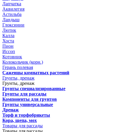
Лапчатка
Аквилегия
Астильба
Ландыш
Глоксинии
Лютик
Калла
Хоста
Пион
Иссоп
Котовник
Колокольчик (корн.)
Герань полевая
Саженцы комнатных растений
Грунты, дренаж
Грунты, дренаж
Грунты специализированные
Грунты для рассады
Компоненты для грунтов
Грунты универсальные
Дренаж
Торф и торфобрикеты
Кора, щепа, мох
Товары для рассады
Товары для рассады