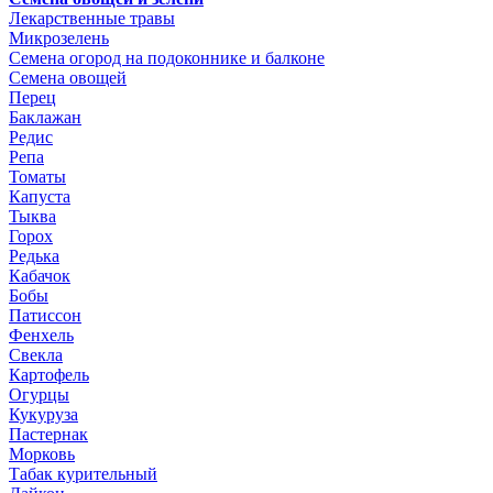
Лекарственные травы
Микрозелень
Семена огород на подоконнике и балконе
Семена овощей
Перец
Баклажан
Редис
Репа
Томаты
Капуста
Тыква
Горох
Редька
Кабачок
Бобы
Патиссон
Фенхель
Свекла
Картофель
Огурцы
Кукуруза
Пастернак
Морковь
Табак курительный