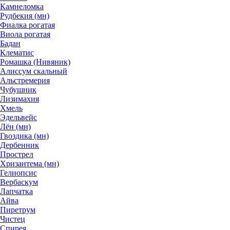
Камнеломка
Рудбекия (мн)
Фиалка рогатая
Виола рогатая
Бадан
Клематис
Ромашка (Нивяник)
Алиссум скальный
Альстремерия
Чубушник
Лизимахия
Хмель
Эдельвейс
Лён (мн)
Гвоздика (мн)
Дербенник
Прострел
Хризантема (мн)
Гелиопсис
Вербаскум
Лапчатка
Айва
Пиретрум
Чистец
Спирея