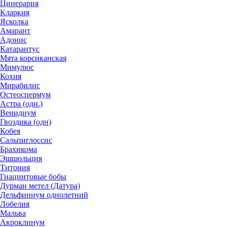
Цинерария
Кларкия
Ясколка
Амарант
Адонис
Катарантус
Мята корсиканская
Мимулюс
Кохия
Мирабилис
Остеоспермум
Астра (одн.)
Венидиум
Гвоздика (одн)
Кобея
Сальпиглоссис
Брахикома
Эшшольция
Титония
Гиацинтовые бобы
Дурман метел (Датура)
Дельфиниум однолетний
Лобелия
Мальва
Акроклинум