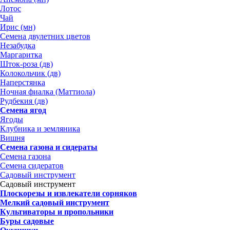
Лотос
Чай
Ирис (мн)
Семена двулетних цветов
Незабудка
Маргаритка
Шток-роза (дв)
Колокольчик (дв)
Наперстянка
Ночная фиалка (Маттиола)
Рудбекия (дв)
Семена ягод
Ягоды
Клубника и земляника
Вишня
Семена газона и сидераты
Семена газона
Семена сидератов
Садовый инструмент
Садовый инструмент
Плоскорезы и извлекатели сорняков
Мелкий садовый инструмент
Культиваторы и пропольники
Буры садовые