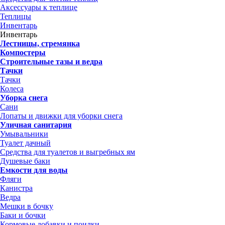
Аксессуары к теплице
Теплицы
Инвентарь
Инвентарь
Лестницы, стремянка
Компостеры
Строительные тазы и ведра
Тачки
Тачки
Колеса
Уборка снега
Сани
Лопаты и движки для уборки снега
Уличная санитария
Умывальники
Туалет дачный
Средства для туалетов и выгребных ям
Душевые баки
Емкости для воды
Фляги
Канистра
Ведра
Мешки в бочку
Баки и бочки
Кормовые добавки и поилки