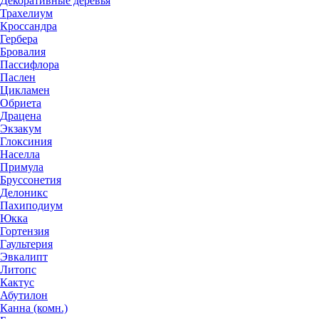
Декоративные деревья
Трахелиум
Кроссандра
Гербера
Бровалия
Пассифлора
Паслен
Цикламен
Обриета
Драцена
Экзакум
Глоксиния
Населла
Примула
Бруссонетия
Делоникс
Пахиподиум
Юкка
Гортензия
Гаультерия
Эвкалипт
Литопс
Кактус
Абутилон
Канна (комн.)