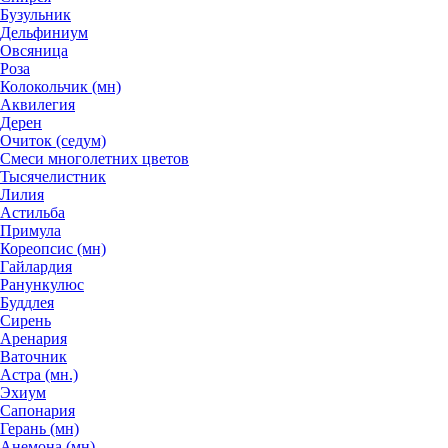
Бузульник
Дельфиниум
Овсяница
Роза
Колокольчик (мн)
Аквилегия
Дерен
Очиток (седум)
Смеси многолетних цветов
Тысячелистник
Лилия
Астильба
Примула
Кореопсис (мн)
Гайлардия
Ранункулюс
Буддлея
Сирень
Аренария
Ваточник
Астра (мн.)
Эхиум
Сапонария
Герань (мн)
Анемона (мн)