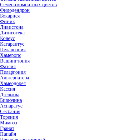
Семена комнатных цветов
Филодендрон
Бокарнея
Финик
Ливистона
Дизиготека
Колеус
Катарантус
Пеларгония
Хамеропс
Вашингтония
Фатсия
Пеларгония
Альтернатера
Хамеодорея
Кассия
Дзельква
Бирючина
Аспарагус
Сесбания
Торения
Мимоза
Гранат
Папайя
Перец декоративный