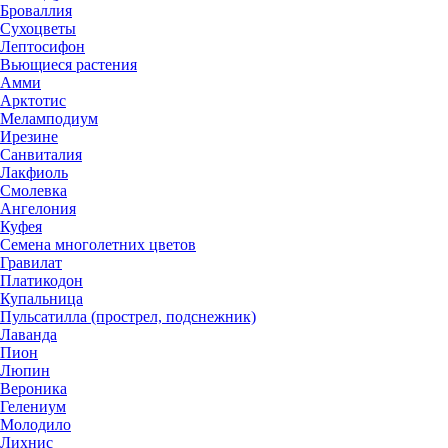
Броваллия
Сухоцветы
Лептосифон
Вьющиеся растения
Амми
Арктотис
Меламподиум
Ирезине
Санвиталия
Лакфиоль
Смолевка
Ангелония
Куфея
Семена многолетних цветов
Гравилат
Платикодон
Купальница
Пульсатилла (прострел, подснежник)
Лаванда
Пион
Люпин
Вероника
Гелениум
Молодило
Лихнис