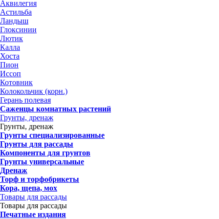
Аквилегия
Астильба
Ландыш
Глоксинии
Лютик
Калла
Хоста
Пион
Иссоп
Котовник
Колокольчик (корн.)
Герань полевая
Саженцы комнатных растений
Грунты, дренаж
Грунты, дренаж
Грунты специализированные
Грунты для рассады
Компоненты для грунтов
Грунты универсальные
Дренаж
Торф и торфобрикеты
Кора, щепа, мох
Товары для рассады
Товары для рассады
Печатные издания