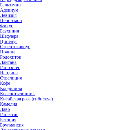
Бальзамин
Адениум
Левизия
Пенстемон
Фикус
Баухиния
Шефлера
Циперус
Стрептокарпус
Нолина
Родохитон
Лантана
Гипоэстес
Нандина
Стрелиция
Кофе
Кордилина
Краснотычинник
Китайская роза (гибискус)
Камелия
Лавр
Гипестис
Бегония
Бругмансия