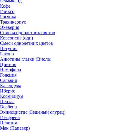
Беламканда
Кофе
Гинкго
Росянка
Трахикарпус
Эхеверия
Семена однолетних цветов
Кореопсис (одн)
Смеси однолетних цветов
Петуния
Бакопа
Анютины глазки (Виола)
Цинния
Немофила
Годеция
Сальвия
Календула
Иберис
Космидиум
Пентас
Вербена
Эхиноцистис (Бешеный огурец)
Гомфрена
Целозия
Мак (Папавер)