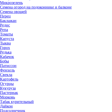
Микрозелень
Семена огород на подоконнике и балконе
Семена овощей
Перец
Баклажан
Редис
Репа
Томаты
Капуста
Тыква
Горох
Редька
Кабачок
Бобы
Патиссон
Фенхель
Свекла
Картофель
Огурцы
Кукуруза
Пастернак
Морковь
Табак курительный
Дайкон
Подсолнечник