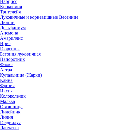
Нарцисс
Крокосмия
Трителейя
Луковичные и корневищные Весенние
Люпин
Дельфиниум
Анемона
Амариллис
Ирис
Георгины
Бегония луковичная
Папоротник
Флокс
Астра
Купальница (Жарки)
Канна
Фрезия
Иксия
Колокольчик
Мальва
Овсянница
Лилейник
Лилия
Гладиолус
Лапчатка