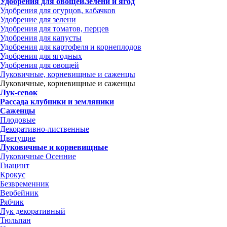
Удобрения для овощей,зелени и ягод
Удобрения для огурцов, кабачков
Удобрение для зелени
Удобрения для томатов, перцев
Удобрения для капусты
Удобрения для картофеля и корнеплодов
Удобрения для ягодных
Удобрения для овощей
Луковичные, корневищные и саженцы
Луковичные, корневищные и саженцы
Лук-севок
Рассада клубники и земляники
Саженцы
Плодовые
Декоративно-лиственные
Цветущие
Луковичные и корневищные
Луковичные Осенние
Гиацинт
Крокус
Безвременник
Вербейник
Рябчик
Лук декоративный
Тюльпан