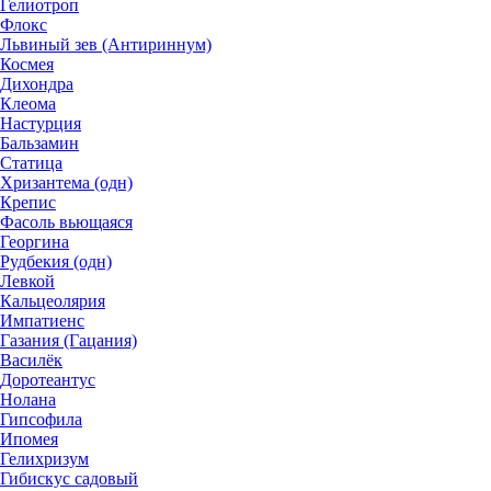
Гелиотроп
Флокс
Львиный зев (Антириннум)
Космея
Дихондра
Клеома
Настурция
Бальзамин
Статица
Хризантема (одн)
Крепис
Фасоль вьющаяся
Георгина
Рудбекия (одн)
Левкой
Кальцеолярия
Импатиенс
Газания (Гацания)
Василёк
Доротеантус
Нолана
Гипсофила
Ипомея
Гелихризум
Гибискус садовый