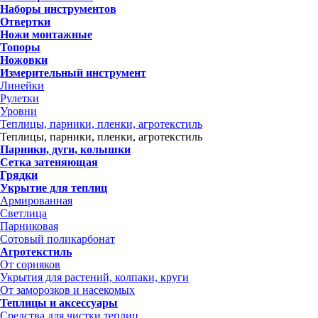
Наборы инструментов
Отвертки
Ножи монтажные
Топоры
Ножовки
Измерительный инструмент
Линейки
Рулетки
Уровни
Теплицы, парники, пленки, агротекстиль
Теплицы, парники, пленки, агротекстиль
Парники, дуги, колышки
Сетка затеняющая
Грядки
Укрытие для теплиц
Армированная
Светлица
Парниковая
Сотовый поликарбонат
Агротекстиль
От сорняков
Укрытия для растений, колпаки, круги
От заморозков и насекомых
Теплицы и аксессуары
Средства для чистки теплиц