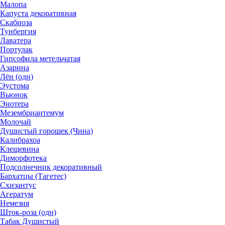
Малопа
Капуста декоративная
Скабиоза
Тунбергия
Лаватера
Портулак
Гипсофила метельчатая
Азарина
Лён (одн)
Эустома
Вьюнок
Энотера
Мезембриантемум
Молочай
Душистый горошек (Чина)
Калибрахоа
Клещевина
Диморфотека
Подсолнечник декоративный
Бархатцы (Тагетес)
Схизантус
Агератум
Немезия
Шток-роза (одн)
Табак Душистый