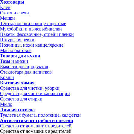
Хозтовары
Клей
Скотч и свечи
Мешки
Тенты, пленки солнцезащитные
Мухобойки и пылевыбивалки
Пакеты фасовочные, стрейч пленки
Шнуры, веревки
Ножницы, ножи канцелярские
Масло бытовое
Товары для кухни
Тазы и миски
Емкости для продуктов
Стеклотара для напитков
Ковши
Бытовая химия
Средства для чистки, уборки
Средства для чистки канализации
Средства для стирки
Мыло
Личная гигиена
Туалетная бумага, полотенца, салфетки
Антисептики от грибка и плесени
Средства от домашних вредителей
Средства от домашних вредителей