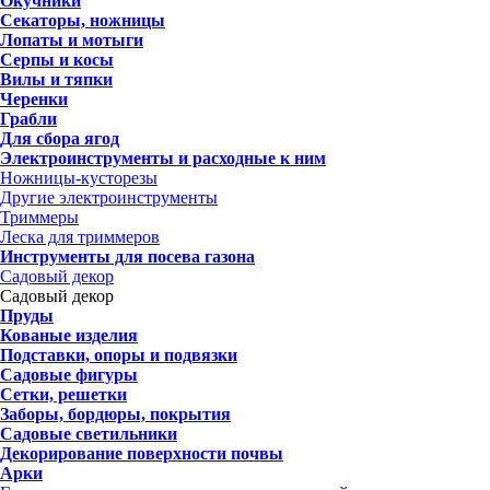
Окучники
Секаторы, ножницы
Лопаты и мотыги
Серпы и косы
Вилы и тяпки
Черенки
Грабли
Для сбора ягод
Электроинструменты и расходные к ним
Ножницы-кусторезы
Другие электроинструменты
Триммеры
Леска для триммеров
Инструменты для посева газона
Садовый декор
Садовый декор
Пруды
Кованые изделия
Подставки, опоры и подвязки
Садовые фигуры
Сетки, решетки
Заборы, бордюры, покрытия
Садовые светильники
Декорирование поверхности почвы
Арки