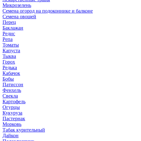
Микрозелень
Семена огород на подоконнике и балконе
Семена овощей
Перец
Баклажан
Редис
Репа
Томаты
Капуста
Тыква
Горох
Редька
Кабачок
Бобы
Патиссон
Фенхель
Свекла
Картофель
Огурцы
Кукуруза
Пастернак
Морковь
Табак курительный
Дайкон