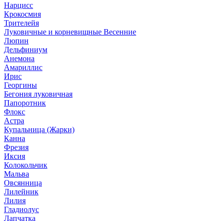
Нарцисс
Крокосмия
Трителейя
Луковичные и корневищные Весенние
Люпин
Дельфиниум
Анемона
Амариллис
Ирис
Георгины
Бегония луковичная
Папоротник
Флокс
Астра
Купальница (Жарки)
Канна
Фрезия
Иксия
Колокольчик
Мальва
Овсянница
Лилейник
Лилия
Гладиолус
Лапчатка