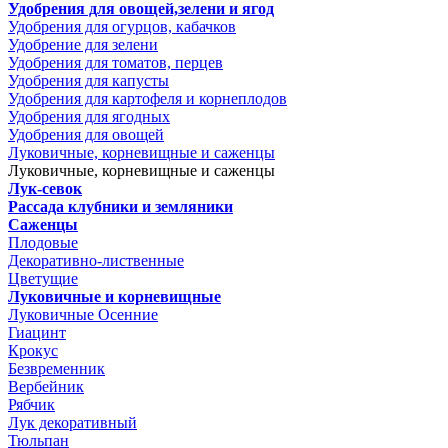
Удобрения для овощей,зелени и ягод
Удобрения для огурцов, кабачков
Удобрение для зелени
Удобрения для томатов, перцев
Удобрения для капусты
Удобрения для картофеля и корнеплодов
Удобрения для ягодных
Удобрения для овощей
Луковичные, корневищные и саженцы
Луковичные, корневищные и саженцы
Лук-севок
Рассада клубники и земляники
Саженцы
Плодовые
Декоративно-лиственные
Цветущие
Луковичные и корневищные
Луковичные Осенние
Гиацинт
Крокус
Безвременник
Вербейник
Рябчик
Лук декоративный
Тюльпан