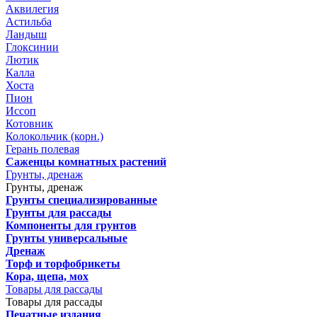
Аквилегия
Астильба
Ландыш
Глоксинии
Лютик
Калла
Хоста
Пион
Иссоп
Котовник
Колокольчик (корн.)
Герань полевая
Саженцы комнатных растений
Грунты, дренаж
Грунты, дренаж
Грунты специализированные
Грунты для рассады
Компоненты для грунтов
Грунты универсальные
Дренаж
Торф и торфобрикеты
Кора, щепа, мох
Товары для рассады
Товары для рассады
Печатные издания