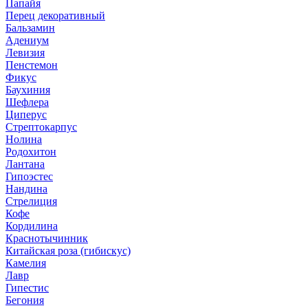
Папайя
Перец декоративный
Бальзамин
Адениум
Левизия
Пенстемон
Фикус
Баухиния
Шефлера
Циперус
Стрептокарпус
Нолина
Родохитон
Лантана
Гипоэстес
Нандина
Стрелиция
Кофе
Кордилина
Краснотычинник
Китайская роза (гибискус)
Камелия
Лавр
Гипестис
Бегония