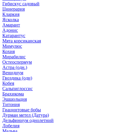
Гибискус садовый
Цинерария
Кларкия
Ясколка
Амарант
Адонис
Катарантус
Мята корсиканская
Мимулюс
Кохия
Мирабилис
Остеоспермум
Астра (одн.)
Венидиум
Гвоздика (одн)
Кобея
Сальпиглоссис
Брахикома
Эшшольция
Титония
Гиацинтовые бобы
Дурман метел (Датура)
Дельфиниум однолетний
Лобелия
Мальва