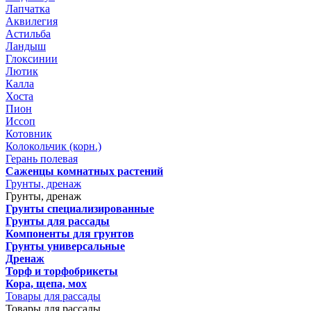
Лапчатка
Аквилегия
Астильба
Ландыш
Глоксинии
Лютик
Калла
Хоста
Пион
Иссоп
Котовник
Колокольчик (корн.)
Герань полевая
Саженцы комнатных растений
Грунты, дренаж
Грунты, дренаж
Грунты специализированные
Грунты для рассады
Компоненты для грунтов
Грунты универсальные
Дренаж
Торф и торфобрикеты
Кора, щепа, мох
Товары для рассады
Товары для рассады