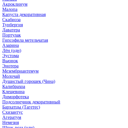
Акроклинум
Малопа
Капуста декоративная
Скабиоза
Тунбергия
Лаватера
Портулак
Гипсофила метельчатая
Азарина
Лён (одн)
Эустома
Вьюнок
Энотера
Мезембриантемум
Молочай
Душистый горошек (Чина)
Калибрахоа
Клещевина
Диморфотека
Подсолнечник декоративный
Бархатцы (Тагетес)
Схизантус
Агератум
Немезия
Шток-роза (одн)