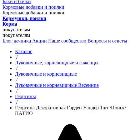
Баки и бочки
Кормовые добавки и поилки
Кормовые добавки и поилки
Кормушки, поилки
Корма
покупателям
покупателям
Блог дачника
Акции
Наше сообщество
Вопросы и ответы
Каталог
/
Луковичные, корневищные и саженцы
/
Луковичные и корневищные
/
Луковичные и корневищные Весенние
/
Георгины
/
Георгина Декоративная Гарден Уандер 1шт /Поиск/
ПАТИО