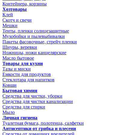
Контейнера, корзины
Хозтовары
Клей
Скотч и свечи
Мешки
Тенты, пленки солнцезащитные
Мухобойки и пылевыбивалки
Пакеты фасовочные, стрейч пленки
Шнуры, веревки
Ножницы, ножи канцелярские
Масло бытовое
Товары для кухни
Тазы и миски
Емкости для продуктов
Стеклотара для напитков
Ковши
Бытовая химия
Средства для чистки, уборки
Средства для чистки канализации
Средства для стирки
Мыло
Личная гигиена
Туалетная бумага, полотенца, салфетки
Антисептики от грибка и плесени
Средства от домашних вредителей