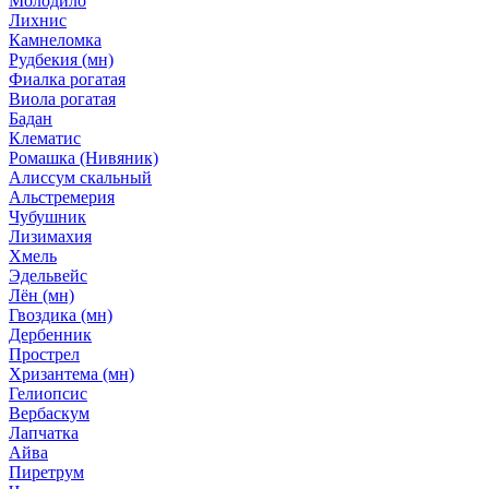
Молодило
Лихнис
Камнеломка
Рудбекия (мн)
Фиалка рогатая
Виола рогатая
Бадан
Клематис
Ромашка (Нивяник)
Алиссум скальный
Альстремерия
Чубушник
Лизимахия
Хмель
Эдельвейс
Лён (мн)
Гвоздика (мн)
Дербенник
Прострел
Хризантема (мн)
Гелиопсис
Вербаскум
Лапчатка
Айва
Пиретрум