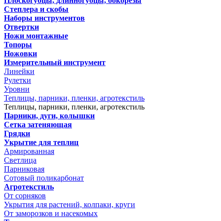
Плоскогубцы, длинногубцы, бокорезы
Степлера и скобы
Наборы инструментов
Отвертки
Ножи монтажные
Топоры
Ножовки
Измерительный инструмент
Линейки
Рулетки
Уровни
Теплицы, парники, пленки, агротекстиль
Теплицы, парники, пленки, агротекстиль
Парники, дуги, колышки
Сетка затеняющая
Грядки
Укрытие для теплиц
Армированная
Светлица
Парниковая
Сотовый поликарбонат
Агротекстиль
От сорняков
Укрытия для растений, колпаки, круги
От заморозков и насекомых