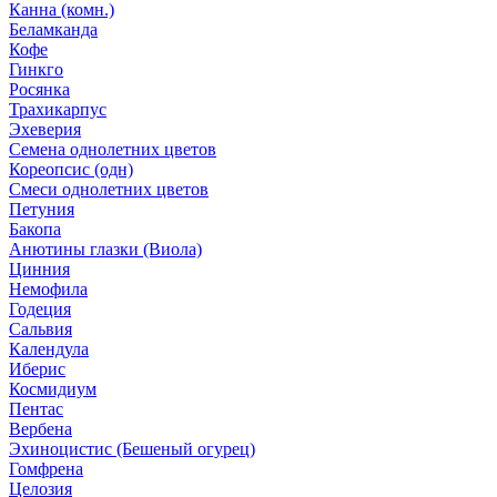
Канна (комн.)
Беламканда
Кофе
Гинкго
Росянка
Трахикарпус
Эхеверия
Семена однолетних цветов
Кореопсис (одн)
Смеси однолетних цветов
Петуния
Бакопа
Анютины глазки (Виола)
Цинния
Немофила
Годеция
Сальвия
Календула
Иберис
Космидиум
Пентас
Вербена
Эхиноцистис (Бешеный огурец)
Гомфрена
Целозия