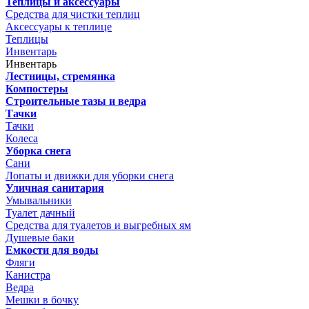
Теплицы и аксессуары
Средства для чистки теплиц
Аксессуары к теплице
Теплицы
Инвентарь
Инвентарь
Лестницы, стремянка
Компостеры
Строительные тазы и ведра
Тачки
Тачки
Колеса
Уборка снега
Сани
Лопаты и движки для уборки снега
Уличная санитария
Умывальники
Туалет дачный
Средства для туалетов и выгребных ям
Душевые баки
Емкости для воды
Фляги
Канистра
Ведра
Мешки в бочку