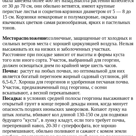
была завезена более 400 лет назад.Высота растений колеблется
от 30 до 70 см, они обильно ветвятся, имеют крупные
перистые листья и соцветия-корзинки диаметром от 5 — 8 до
15 см. Корзинки немахровые и полумахровые, окраска
язычковых цветков самая разнообразная, ярких и пастельных
тонов.
Месторасположение:
солнечные, защищенные от холодных и
сильных ветров места с хорошей циркуляцией воздуха. Нельзя
высаживать их на низких и заболоченных участках.
Расстояние при посадке зависит от высоты и формы куста
того или иного сорта. Участок, выбранный для георгин,
должен освещаться днем по крайней мере шесть часов.
Почва:
растут на любых почвах, но оптимальной для них
является богатый перегноем жирный садовый суглинок, рН
6,5-6,7. Хороша для георгинов и удобренная песчаная почва.
Участок, предназначенный под георгины, с осени
вскапывают, а весной перекапывают.
Посадка:
в условиях средней полосы георгины высаживают в
открытый грунт в конце первой декады июня, когда минует
опасность поздних июньских заморозков. Копают лунку на
штык лопаты, вбивают кол длиной 130-150 см для подвязки
будущего "куста", в лунку кладут, если того требует почва,
перепревший навоз, 20-30 г суперфосфата, все хорошо
перемешивают, обильно поливают и сажают с комом земли