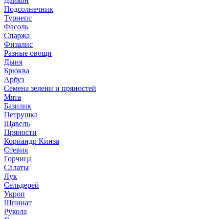
Дайкон
Подсолнечник
Турнепс
Фасоль
Спаржа
Физалис
Разные овощи
Дыня
Брюква
Арбуз
Семена зелени и пряностей
Мята
Базилик
Петрушка
Щавель
Пряности
Кориандр Кинза
Стевия
Горчица
Салаты
Лук
Сельдерей
Укроп
Шпинат
Рукола