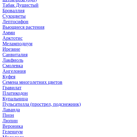
Табак Душистый
Броваллия
Сухоцветы
Лептосифон
Вьющиеся растения
Амми
Арктотис
Меламподиум
Ирезине
Санвиталия
Лакфиоль
Смолевка
Ангелония
Куфея
Семена многолетних цветов
Гравилат
Платикодон
Купальница
Пульсатилла (прострел, подснежник)
Лаванда
Пион
Люпин
Вероника
Гелениум