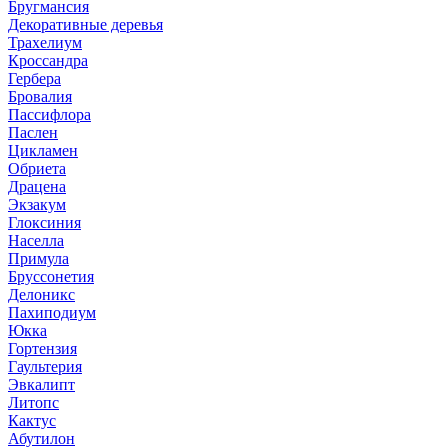
Бругмансия
Декоративные деревья
Трахелиум
Кроссандра
Гербера
Бровалия
Пассифлора
Паслен
Цикламен
Обриета
Драцена
Экзакум
Глоксиния
Населла
Примула
Бруссонетия
Делоникс
Пахиподиум
Юкка
Гортензия
Гаультерия
Эвкалипт
Литопс
Кактус
Абутилон