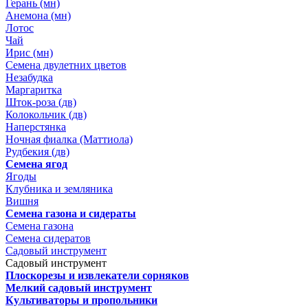
Герань (мн)
Анемона (мн)
Лотос
Чай
Ирис (мн)
Семена двулетних цветов
Незабудка
Маргаритка
Шток-роза (дв)
Колокольчик (дв)
Наперстянка
Ночная фиалка (Маттиола)
Рудбекия (дв)
Семена ягод
Ягоды
Клубника и земляника
Вишня
Семена газона и сидераты
Семена газона
Семена сидератов
Садовый инструмент
Садовый инструмент
Плоскорезы и извлекатели сорняков
Мелкий садовый инструмент
Культиваторы и пропольники