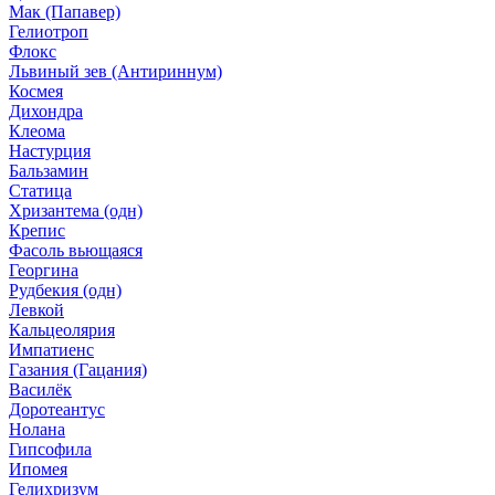
Мак (Папавер)
Гелиотроп
Флокс
Львиный зев (Антириннум)
Космея
Дихондра
Клеома
Настурция
Бальзамин
Статица
Хризантема (одн)
Крепис
Фасоль вьющаяся
Георгина
Рудбекия (одн)
Левкой
Кальцеолярия
Импатиенс
Газания (Гацания)
Василёк
Доротеантус
Нолана
Гипсофила
Ипомея
Гелихризум