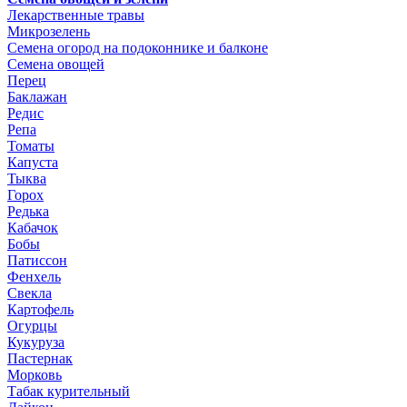
Лекарственные травы
Микрозелень
Семена огород на подоконнике и балконе
Семена овощей
Перец
Баклажан
Редис
Репа
Томаты
Капуста
Тыква
Горох
Редька
Кабачок
Бобы
Патиссон
Фенхель
Свекла
Картофель
Огурцы
Кукуруза
Пастернак
Морковь
Табак курительный