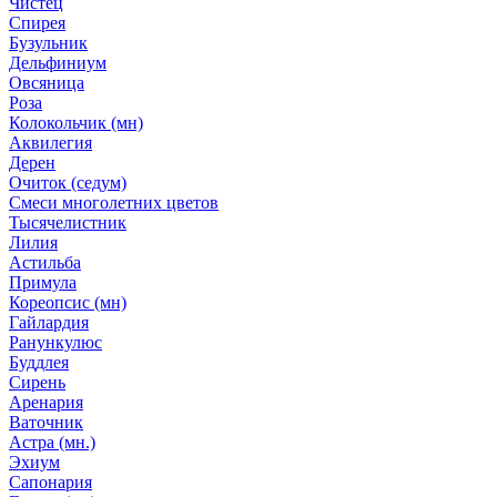
Чистец
Спирея
Бузульник
Дельфиниум
Овсяница
Роза
Колокольчик (мн)
Аквилегия
Дерен
Очиток (седум)
Смеси многолетних цветов
Тысячелистник
Лилия
Астильба
Примула
Кореопсис (мн)
Гайлардия
Ранункулюс
Буддлея
Сирень
Аренария
Ваточник
Астра (мн.)
Эхиум
Сапонария