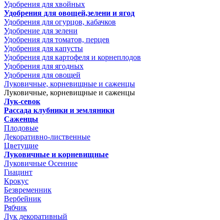
Удобрения для хвойных
Удобрения для овощей,зелени и ягод
Удобрения для огурцов, кабачков
Удобрение для зелени
Удобрения для томатов, перцев
Удобрения для капусты
Удобрения для картофеля и корнеплодов
Удобрения для ягодных
Удобрения для овощей
Луковичные, корневищные и саженцы
Луковичные, корневищные и саженцы
Лук-севок
Рассада клубники и земляники
Саженцы
Плодовые
Декоративно-лиственные
Цветущие
Луковичные и корневищные
Луковичные Осенние
Гиацинт
Крокус
Безвременник
Вербейник
Рябчик
Лук декоративный