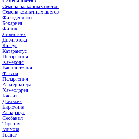
Семена цветов
Семена балконных цветов
Семена комнатных цветов
Филодендрон
Бокарнея
Финик
Ливистона
Дизиготека
Колеус
Катарантус
Пеларгония
Хамеропс
Вашингтония
Фатсия
Пеларгония
Альтернатера
Хамеодорея
Кассия
Дзельква
Бирючина
Аспарагус
Сесбания
Торения
Мимоза
Гранат