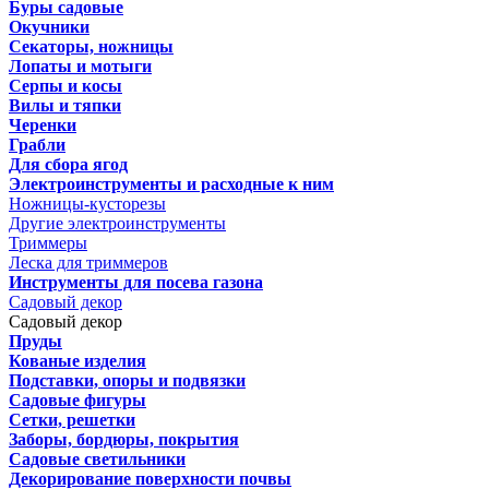
Буры садовые
Окучники
Секаторы, ножницы
Лопаты и мотыги
Серпы и косы
Вилы и тяпки
Черенки
Грабли
Для сбора ягод
Электроинструменты и расходные к ним
Ножницы-кусторезы
Другие электроинструменты
Триммеры
Леска для триммеров
Инструменты для посева газона
Садовый декор
Садовый декор
Пруды
Кованые изделия
Подставки, опоры и подвязки
Садовые фигуры
Сетки, решетки
Заборы, бордюры, покрытия
Садовые светильники
Декорирование поверхности почвы