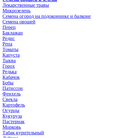
Лекарственные травы
Микрозелень
Семена огород на подоконнике и балконе
Семена овощей
Перец
Баклажан
Редис
Репа
Томаты
Капуста
Тыква
Горох
Редька
Кабачок
Бобы
Патиссон
Фенхель
Свекла
Картофель
Огурцы
Кукуруза
Пастернак
Морковь
Табак курительный