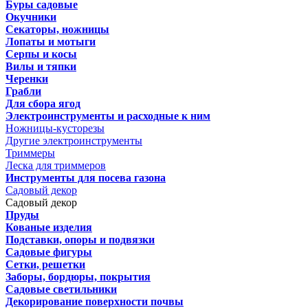
Буры садовые
Окучники
Секаторы, ножницы
Лопаты и мотыги
Серпы и косы
Вилы и тяпки
Черенки
Грабли
Для сбора ягод
Электроинструменты и расходные к ним
Ножницы-кусторезы
Другие электроинструменты
Триммеры
Леска для триммеров
Инструменты для посева газона
Садовый декор
Садовый декор
Пруды
Кованые изделия
Подставки, опоры и подвязки
Садовые фигуры
Сетки, решетки
Заборы, бордюры, покрытия
Садовые светильники
Декорирование поверхности почвы