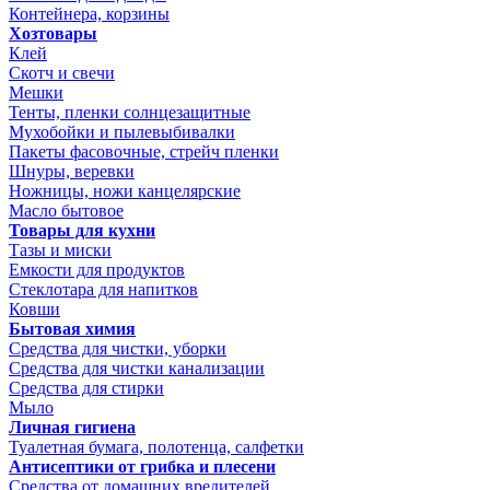
Контейнера, корзины
Хозтовары
Клей
Скотч и свечи
Мешки
Тенты, пленки солнцезащитные
Мухобойки и пылевыбивалки
Пакеты фасовочные, стрейч пленки
Шнуры, веревки
Ножницы, ножи канцелярские
Масло бытовое
Товары для кухни
Тазы и миски
Емкости для продуктов
Стеклотара для напитков
Ковши
Бытовая химия
Средства для чистки, уборки
Средства для чистки канализации
Средства для стирки
Мыло
Личная гигиена
Туалетная бумага, полотенца, салфетки
Антисептики от грибка и плесени
Средства от домашних вредителей