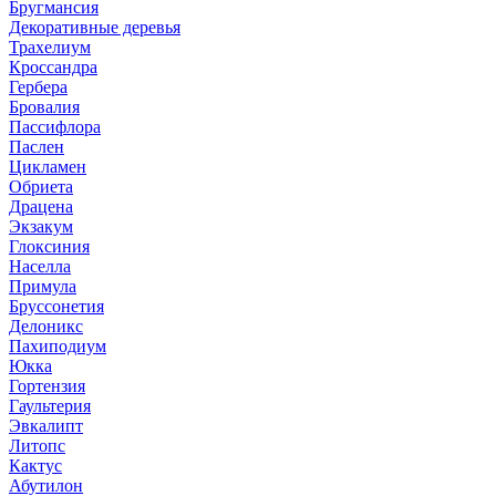
Бругмансия
Декоративные деревья
Трахелиум
Кроссандра
Гербера
Бровалия
Пассифлора
Паслен
Цикламен
Обриета
Драцена
Экзакум
Глоксиния
Населла
Примула
Бруссонетия
Делоникс
Пахиподиум
Юкка
Гортензия
Гаультерия
Эвкалипт
Литопс
Кактус
Абутилон