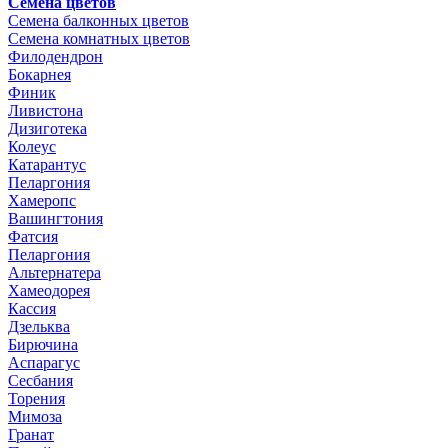
Семена цветов
Семена балконных цветов
Семена комнатных цветов
Филодендрон
Бокарнея
Финик
Ливистона
Дизиготека
Колеус
Катарантус
Пеларгония
Хамеропс
Вашингтония
Фатсия
Пеларгония
Альтернатера
Хамеодорея
Кассия
Дзельква
Бирючина
Аспарагус
Сесбания
Торения
Мимоза
Гранат