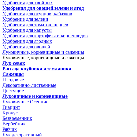
Удобрения для хвойных
Удобрения для овощей,зелени и ягод
Удобрения для огурцов, кабачков
Удобрение для зелени
Удобрения для томатов, перцев
Удобрения для капусты
Удобрения для картофеля и корнеплодов
Удобрения для ягодных
Удобрения для овощей
Луковичные, корневищные и саженцы
Луковичные, корневищные и саженцы
Лук-севок
Рассада клубники и земляники
Саженцы
Плодовые
Декоративно-лиственные
Цветущие
Луковичные и корневищные
Луковичные Осенние
Гиацинт
Крокус
Безвременник
Вербейник
Рябчик
Лук декоративный