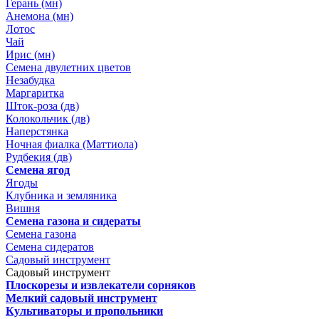
Герань (мн)
Анемона (мн)
Лотос
Чай
Ирис (мн)
Семена двулетних цветов
Незабудка
Маргаритка
Шток-роза (дв)
Колокольчик (дв)
Наперстянка
Ночная фиалка (Маттиола)
Рудбекия (дв)
Семена ягод
Ягоды
Клубника и земляника
Вишня
Семена газона и сидераты
Семена газона
Семена сидератов
Садовый инструмент
Садовый инструмент
Плоскорезы и извлекатели сорняков
Мелкий садовый инструмент
Культиваторы и пропольники