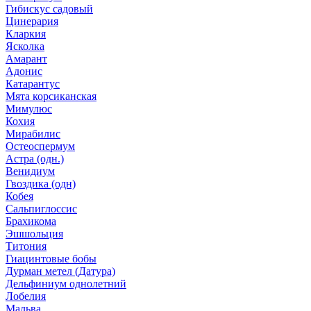
Гибискус садовый
Цинерария
Кларкия
Ясколка
Амарант
Адонис
Катарантус
Мята корсиканская
Мимулюс
Кохия
Мирабилис
Остеоспермум
Астра (одн.)
Венидиум
Гвоздика (одн)
Кобея
Сальпиглоссис
Брахикома
Эшшольция
Титония
Гиацинтовые бобы
Дурман метел (Датура)
Дельфиниум однолетний
Лобелия
Мальва