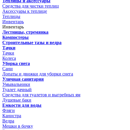
Теплицы и аксессуары
Средства для чистки теплиц
Аксессуары к теплице
Теплицы
Инвентарь
Инвентарь
Лестницы, стремянка
Компостеры
Строительные тазы и ведра
Тачки
Тачки
Колеса
Уборка снега
Сани
Лопаты и движки для уборки снега
Уличная санитария
Умывальники
Туалет дачный
Средства для туалетов и выгребных ям
Душевые баки
Емкости для воды
Фляги
Канистра
Ведра
Мешки в бочку