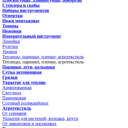
Плоскогубцы, длинногубцы, бокорезы
Степлера и скобы
Наборы инструментов
Отвертки
Ножи монтажные
Топоры
Ножовки
Измерительный инструмент
Линейки
Рулетки
Уровни
Теплицы, парники, пленки, агротекстиль
Теплицы, парники, пленки, агротекстиль
Парники, дуги, колышки
Сетка затеняющая
Грядки
Укрытие для теплиц
Армированная
Светлица
Парниковая
Сотовый поликарбонат
Агротекстиль
От сорняков
Укрытия для растений, колпаки, круги
От заморозков и насекомых