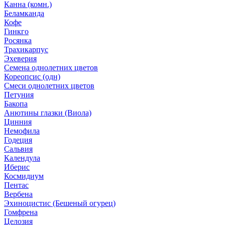
Канна (комн.)
Беламканда
Кофе
Гинкго
Росянка
Трахикарпус
Эхеверия
Семена однолетних цветов
Кореопсис (одн)
Смеси однолетних цветов
Петуния
Бакопа
Анютины глазки (Виола)
Цинния
Немофила
Годеция
Сальвия
Календула
Иберис
Космидиум
Пентас
Вербена
Эхиноцистис (Бешеный огурец)
Гомфрена
Целозия