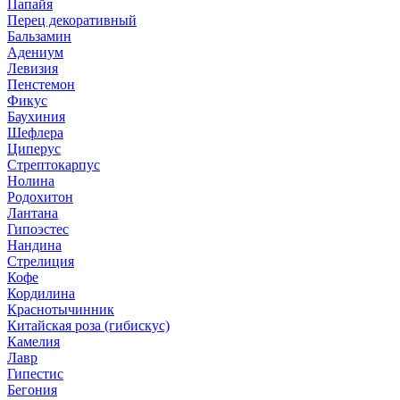
Папайя
Перец декоративный
Бальзамин
Адениум
Левизия
Пенстемон
Фикус
Баухиния
Шефлера
Циперус
Стрептокарпус
Нолина
Родохитон
Лантана
Гипоэстес
Нандина
Стрелиция
Кофе
Кордилина
Краснотычинник
Китайская роза (гибискус)
Камелия
Лавр
Гипестис
Бегония