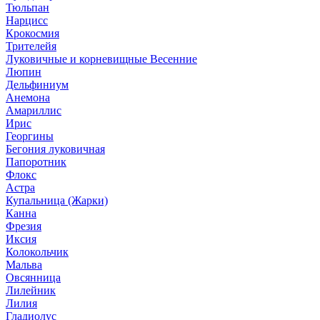
Тюльпан
Нарцисс
Крокосмия
Трителейя
Луковичные и корневищные Весенние
Люпин
Дельфиниум
Анемона
Амариллис
Ирис
Георгины
Бегония луковичная
Папоротник
Флокс
Астра
Купальница (Жарки)
Канна
Фрезия
Иксия
Колокольчик
Мальва
Овсянница
Лилейник
Лилия
Гладиолус