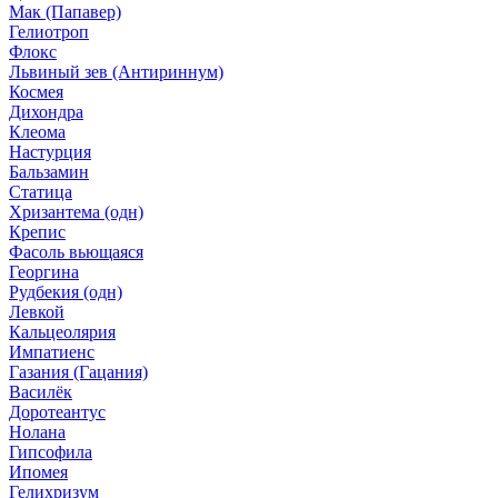
Мак (Папавер)
Гелиотроп
Флокс
Львиный зев (Антириннум)
Космея
Дихондра
Клеома
Настурция
Бальзамин
Статица
Хризантема (одн)
Крепис
Фасоль вьющаяся
Георгина
Рудбекия (одн)
Левкой
Кальцеолярия
Импатиенс
Газания (Гацания)
Василёк
Доротеантус
Нолана
Гипсофила
Ипомея
Гелихризум