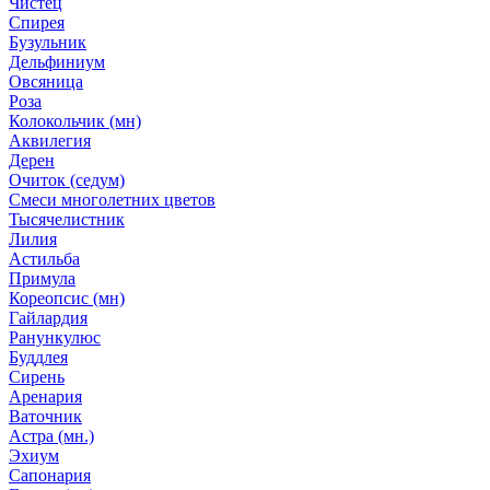
Чистец
Спирея
Бузульник
Дельфиниум
Овсяница
Роза
Колокольчик (мн)
Аквилегия
Дерен
Очиток (седум)
Смеси многолетних цветов
Тысячелистник
Лилия
Астильба
Примула
Кореопсис (мн)
Гайлардия
Ранункулюс
Буддлея
Сирень
Аренария
Ваточник
Астра (мн.)
Эхиум
Сапонария