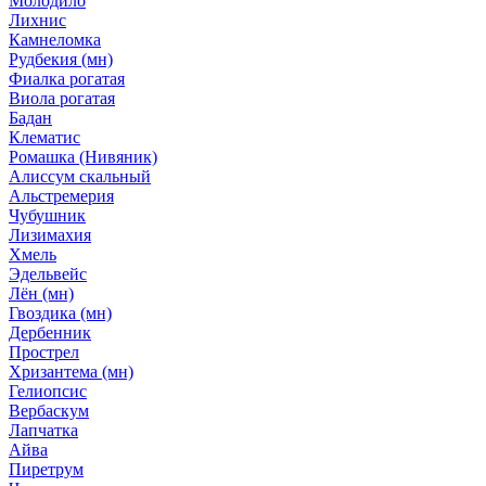
Молодило
Лихнис
Камнеломка
Рудбекия (мн)
Фиалка рогатая
Виола рогатая
Бадан
Клематис
Ромашка (Нивяник)
Алиссум скальный
Альстремерия
Чубушник
Лизимахия
Хмель
Эдельвейс
Лён (мн)
Гвоздика (мн)
Дербенник
Прострел
Хризантема (мн)
Гелиопсис
Вербаскум
Лапчатка
Айва
Пиретрум