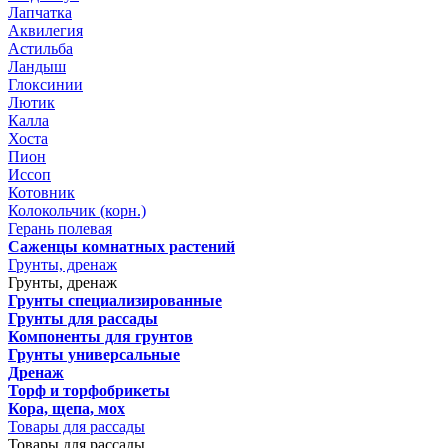
Лапчатка
Аквилегия
Астильба
Ландыш
Глоксинии
Лютик
Калла
Хоста
Пион
Иссоп
Котовник
Колокольчик (корн.)
Герань полевая
Саженцы комнатных растений
Грунты, дренаж
Грунты, дренаж
Грунты специализированные
Грунты для рассады
Компоненты для грунтов
Грунты универсальные
Дренаж
Торф и торфобрикеты
Кора, щепа, мох
Товары для рассады
Товары для рассады