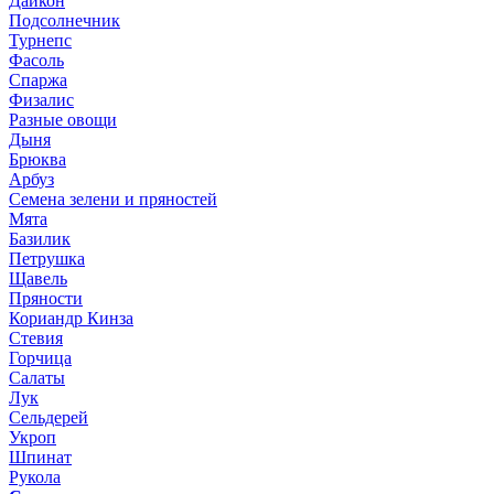
Дайкон
Подсолнечник
Турнепс
Фасоль
Спаржа
Физалис
Разные овощи
Дыня
Брюква
Арбуз
Семена зелени и пряностей
Мята
Базилик
Петрушка
Щавель
Пряности
Кориандр Кинза
Стевия
Горчица
Салаты
Лук
Сельдерей
Укроп
Шпинат
Рукола