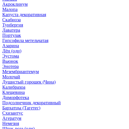
Акроклинум
Малопа
Капуста декоративная
Скабиоза
Тунбергия
Лаватера
Портулак
Гипсофила метельчатая
Азарина
Лён (одн)
Эустома
Вьюнок
Энотера
Мезембриантемум
Молочай
Душистый горошек (Чина)
Калибрахоа
Клещевина
Диморфотека
Подсолнечник декоративный
Бархатцы (Тагетес)
Схизантус
Агератум
Немезия
Шток-роза (одн)