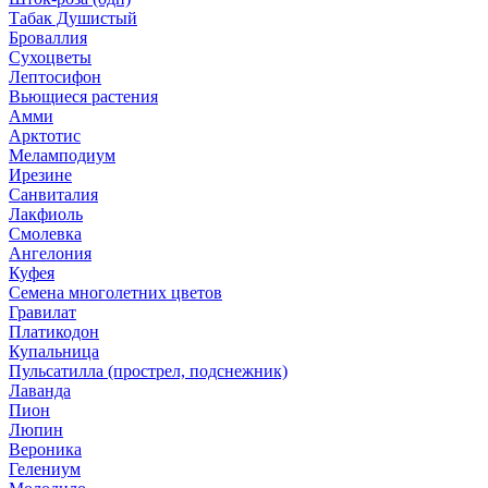
Табак Душистый
Броваллия
Сухоцветы
Лептосифон
Вьющиеся растения
Амми
Арктотис
Меламподиум
Ирезине
Санвиталия
Лакфиоль
Смолевка
Ангелония
Куфея
Семена многолетних цветов
Гравилат
Платикодон
Купальница
Пульсатилла (прострел, подснежник)
Лаванда
Пион
Люпин
Вероника
Гелениум