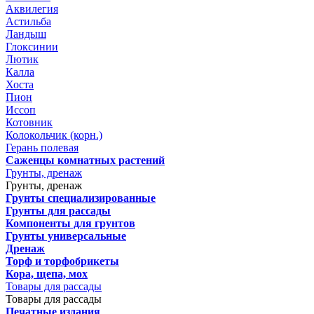
Аквилегия
Астильба
Ландыш
Глоксинии
Лютик
Калла
Хоста
Пион
Иссоп
Котовник
Колокольчик (корн.)
Герань полевая
Саженцы комнатных растений
Грунты, дренаж
Грунты, дренаж
Грунты специализированные
Грунты для рассады
Компоненты для грунтов
Грунты универсальные
Дренаж
Торф и торфобрикеты
Кора, щепа, мох
Товары для рассады
Товары для рассады
Печатные издания