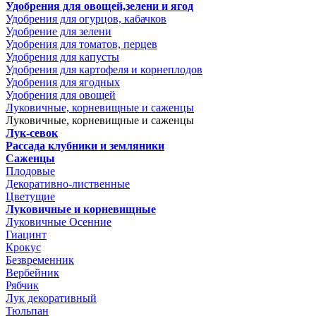
Удобрения для овощей,зелени и ягод
Удобрения для огурцов, кабачков
Удобрение для зелени
Удобрения для томатов, перцев
Удобрения для капусты
Удобрения для картофеля и корнеплодов
Удобрения для ягодных
Удобрения для овощей
Луковичные, корневищные и саженцы
Луковичные, корневищные и саженцы
Лук-севок
Рассада клубники и земляники
Саженцы
Плодовые
Декоративно-лиственные
Цветущие
Луковичные и корневищные
Луковичные Осенние
Гиацинт
Крокус
Безвременник
Вербейник
Рябчик
Лук декоративный
Тюльпан