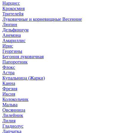
Нарцисс
Крокосмия
Трителейя
Луковичные и корневищные Весенние
Люпин
Дельфиниум
Анемона
Амариллис
Ирис
Георгины
Бегония луковичная
Папоротник
Флокс
Астра
Купальница (Жарки)
Канна
Фрезия
Иксия
Колокольчик
Мальва
Овсянница
Лилейник
Лилия
Гладиолус
Лапчатка