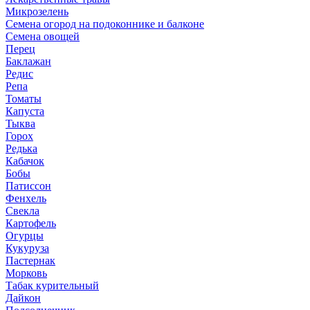
Микрозелень
Семена огород на подоконнике и балконе
Семена овощей
Перец
Баклажан
Редис
Репа
Томаты
Капуста
Тыква
Горох
Редька
Кабачок
Бобы
Патиссон
Фенхель
Свекла
Картофель
Огурцы
Кукуруза
Пастернак
Морковь
Табак курительный
Дайкон