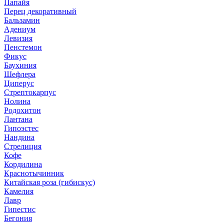
Папайя
Перец декоративный
Бальзамин
Адениум
Левизия
Пенстемон
Фикус
Баухиния
Шефлера
Циперус
Стрептокарпус
Нолина
Родохитон
Лантана
Гипоэстес
Нандина
Стрелиция
Кофе
Кордилина
Краснотычинник
Китайская роза (гибискус)
Камелия
Лавр
Гипестис
Бегония