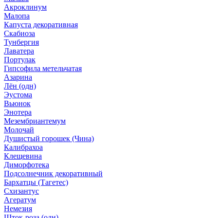
Акроклинум
Малопа
Капуста декоративная
Скабиоза
Тунбергия
Лаватера
Портулак
Гипсофила метельчатая
Азарина
Лён (одн)
Эустома
Вьюнок
Энотера
Мезембриантемум
Молочай
Душистый горошек (Чина)
Калибрахоа
Клещевина
Диморфотека
Подсолнечник декоративный
Бархатцы (Тагетес)
Схизантус
Агератум
Немезия
Шток-роза (одн)