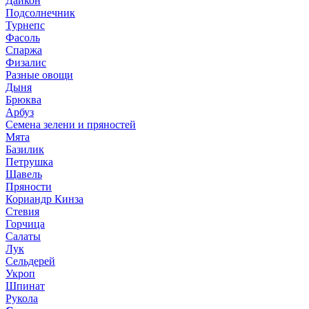
Дайкон
Подсолнечник
Турнепс
Фасоль
Спаржа
Физалис
Разные овощи
Дыня
Брюква
Арбуз
Семена зелени и пряностей
Мята
Базилик
Петрушка
Щавель
Пряности
Кориандр Кинза
Стевия
Горчица
Салаты
Лук
Сельдерей
Укроп
Шпинат
Рукола