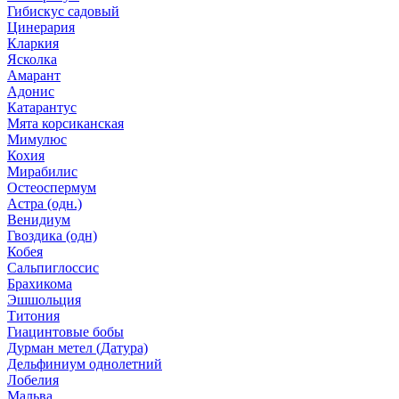
Гибискус садовый
Цинерария
Кларкия
Ясколка
Амарант
Адонис
Катарантус
Мята корсиканская
Мимулюс
Кохия
Мирабилис
Остеоспермум
Астра (одн.)
Венидиум
Гвоздика (одн)
Кобея
Сальпиглоссис
Брахикома
Эшшольция
Титония
Гиацинтовые бобы
Дурман метел (Датура)
Дельфиниум однолетний
Лобелия
Мальва