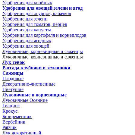
Удобрения для хвойных
Удобрения для овощей,зелени и ягод
Удобрения для огурцов, кабачков
Удобрение для зелени
Удобрения для томатов, перцев
Удобрения для капусты
Удобрения для картофеля и корнеплодов
Удобрения для ягодных
Удобрения для овощей
Луковичные, корневищные и саженцы
Луковичные, корневищные и саженцы
Лук-севок
Рассада клубники и земляники
Саженцы
Плодовые
Декоративно-лиственные
Цветущие
Луковичные и корневищные
Луковичные Осенние
Гиацинт
Крокус
Безвременник
Вербейник
Рябчик
Лук декоративный