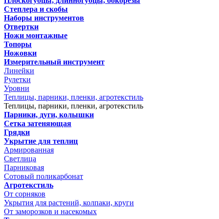
Плоскогубцы, длинногубцы, бокорезы
Степлера и скобы
Наборы инструментов
Отвертки
Ножи монтажные
Топоры
Ножовки
Измерительный инструмент
Линейки
Рулетки
Уровни
Теплицы, парники, пленки, агротекстиль
Теплицы, парники, пленки, агротекстиль
Парники, дуги, колышки
Сетка затеняющая
Грядки
Укрытие для теплиц
Армированная
Светлица
Парниковая
Сотовый поликарбонат
Агротекстиль
От сорняков
Укрытия для растений, колпаки, круги
От заморозков и насекомых