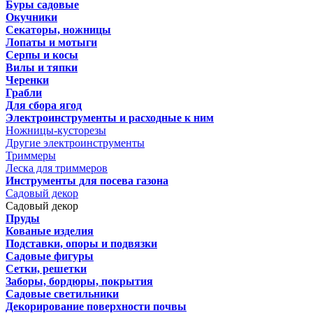
Буры садовые
Окучники
Секаторы, ножницы
Лопаты и мотыги
Серпы и косы
Вилы и тяпки
Черенки
Грабли
Для сбора ягод
Электроинструменты и расходные к ним
Ножницы-кусторезы
Другие электроинструменты
Триммеры
Леска для триммеров
Инструменты для посева газона
Садовый декор
Садовый декор
Пруды
Кованые изделия
Подставки, опоры и подвязки
Садовые фигуры
Сетки, решетки
Заборы, бордюры, покрытия
Садовые светильники
Декорирование поверхности почвы