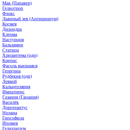
Мак (Папавер)
Гелиотроп
Флокс
Львиный зев (Антириннум)
Космея
Дихондра
Клеома
Настурция
Бальзамин
Статица
Хризантема (одн)
Крепис
Фасоль вьющаяся
Георгина
Рудбекия (одн)
Левкой
Кальцеолярия
Импатиенс
Газания (Гацания)
Василёк
Доротеантус
Нолана
Гипсофила
Ипомея
Гелихризум