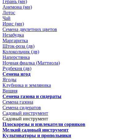
Герань (мн)
Анемона (мн)
Лотос
Чай
Ирис (мн)
Семена двулетних цветов
Незабудка
Маргаритка
Шток-роза (дв)
Колокольчик (дв)
Наперстянка
Ночная фиалка (Маттиола)
Рудбекия (дв)
Семена ягод
Ягоды
Клубника и земляника
Вишня
Семена газона и сидераты
Семена газона
Семена сидератов
Садовый инструмент
Садовый инструмент
Плоскорезы и извлекатели сорняков
Мелкий садовый инструмент
Культиваторы и пропольники