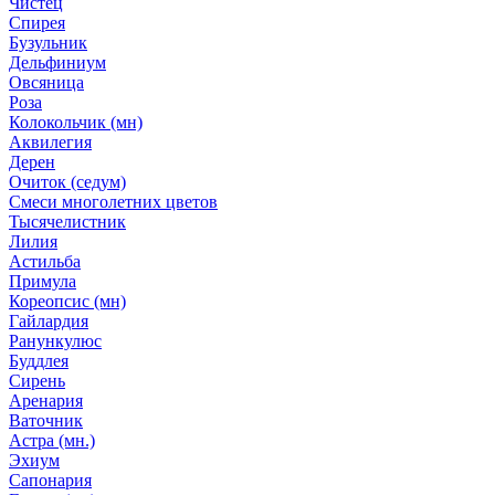
Чистец
Спирея
Бузульник
Дельфиниум
Овсяница
Роза
Колокольчик (мн)
Аквилегия
Дерен
Очиток (седум)
Смеси многолетних цветов
Тысячелистник
Лилия
Астильба
Примула
Кореопсис (мн)
Гайлардия
Ранункулюс
Буддлея
Сирень
Аренария
Ваточник
Астра (мн.)
Эхиум
Сапонария