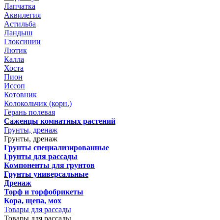
Лапчатка
Аквилегия
Астильба
Ландыш
Глоксинии
Лютик
Калла
Хоста
Пион
Иссоп
Котовник
Колокольчик (корн.)
Герань полевая
Саженцы комнатных растений
Грунты, дренаж
Грунты, дренаж
Грунты специализированные
Грунты для рассады
Компоненты для грунтов
Грунты универсальные
Дренаж
Торф и торфобрикеты
Кора, щепа, мох
Товары для рассады
Товары для рассады