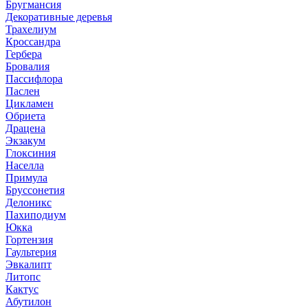
Бругмансия
Декоративные деревья
Трахелиум
Кроссандра
Гербера
Бровалия
Пассифлора
Паслен
Цикламен
Обриета
Драцена
Экзакум
Глоксиния
Населла
Примула
Бруссонетия
Делоникс
Пахиподиум
Юкка
Гортензия
Гаультерия
Эвкалипт
Литопс
Кактус
Абутилон