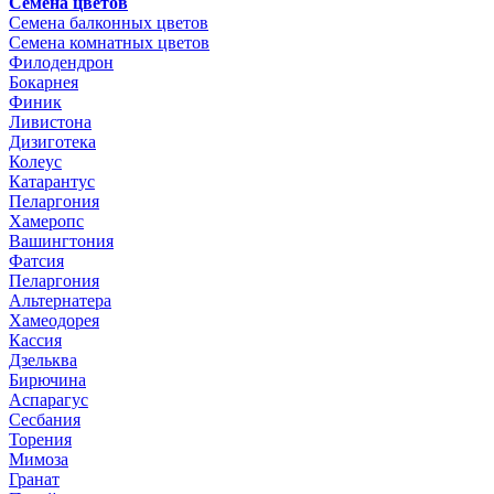
Семена цветов
Семена балконных цветов
Семена комнатных цветов
Филодендрон
Бокарнея
Финик
Ливистона
Дизиготека
Колеус
Катарантус
Пеларгония
Хамеропс
Вашингтония
Фатсия
Пеларгония
Альтернатера
Хамеодорея
Кассия
Дзельква
Бирючина
Аспарагус
Сесбания
Торения
Мимоза
Гранат