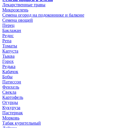
Лекарственные травы
Микрозелень
Семена огород на подоконнике и балконе
Семена овощей
Перец
Баклажан
Редис
Репа
Томаты
Капуста
Тыква
Горох
Редька
Кабачок
Бобы
Патиссон
Фенхель
Свекла
Картофель
Огурцы
Кукуруза
Пастернак
Морковь
Табак курительный