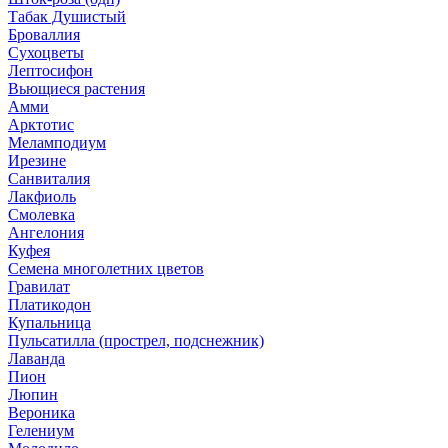
Табак Душистый
Броваллия
Сухоцветы
Лептосифон
Вьющиеся растения
Амми
Арктотис
Меламподиум
Ирезине
Санвиталия
Лакфиоль
Смолевка
Ангелония
Куфея
Семена многолетних цветов
Гравилат
Платикодон
Купальница
Пульсатилла (прострел, подснежник)
Лаванда
Пион
Люпин
Вероника
Гелениум