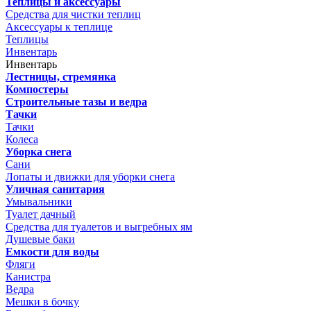
Теплицы и аксессуары
Средства для чистки теплиц
Аксессуары к теплице
Теплицы
Инвентарь
Инвентарь
Лестницы, стремянка
Компостеры
Строительные тазы и ведра
Тачки
Тачки
Колеса
Уборка снега
Сани
Лопаты и движки для уборки снега
Уличная санитария
Умывальники
Туалет дачный
Средства для туалетов и выгребных ям
Душевые баки
Емкости для воды
Фляги
Канистра
Ведра
Мешки в бочку