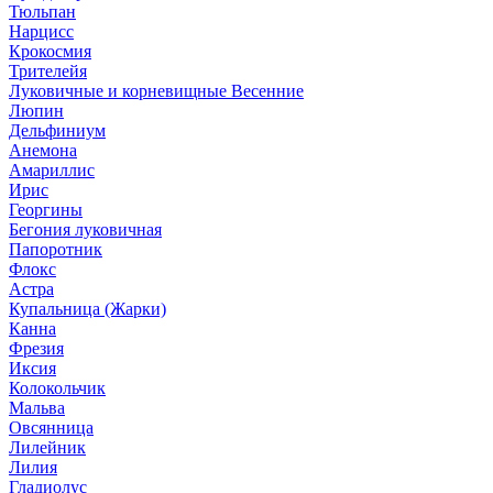
Тюльпан
Нарцисс
Крокосмия
Трителейя
Луковичные и корневищные Весенние
Люпин
Дельфиниум
Анемона
Амариллис
Ирис
Георгины
Бегония луковичная
Папоротник
Флокс
Астра
Купальница (Жарки)
Канна
Фрезия
Иксия
Колокольчик
Мальва
Овсянница
Лилейник
Лилия
Гладиолус