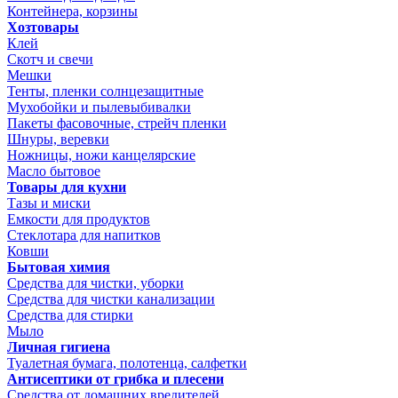
Контейнера, корзины
Хозтовары
Клей
Скотч и свечи
Мешки
Тенты, пленки солнцезащитные
Мухобойки и пылевыбивалки
Пакеты фасовочные, стрейч пленки
Шнуры, веревки
Ножницы, ножи канцелярские
Масло бытовое
Товары для кухни
Тазы и миски
Емкости для продуктов
Стеклотара для напитков
Ковши
Бытовая химия
Средства для чистки, уборки
Средства для чистки канализации
Средства для стирки
Мыло
Личная гигиена
Туалетная бумага, полотенца, салфетки
Антисептики от грибка и плесени
Средства от домашних вредителей