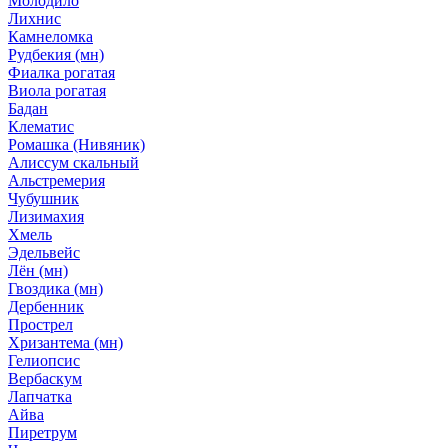
Молодило
Лихнис
Камнеломка
Рудбекия (мн)
Фиалка рогатая
Виола рогатая
Бадан
Клематис
Ромашка (Нивяник)
Алиссум скальный
Альстремерия
Чубушник
Лизимахия
Хмель
Эдельвейс
Лён (мн)
Гвоздика (мн)
Дербенник
Прострел
Хризантема (мн)
Гелиопсис
Вербаскум
Лапчатка
Айва
Пиретрум