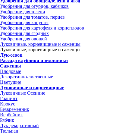
Удобрения для овощей,зелени и ягод
Удобрения для огурцов, кабачков
Удобрение для зелени
Удобрения для томатов, перцев
Удобрения для капусты
Удобрения для картофеля и корнеплодов
Удобрения для ягодных
Удобрения для овощей
Луковичные, корневищные и саженцы
Луковичные, корневищные и саженцы
Лук-севок
Рассада клубники и земляники
Саженцы
Плодовые
Декоративно-лиственные
Цветущие
Луковичные и корневищные
Луковичные Осенние
Гиацинт
Крокус
Безвременник
Вербейник
Рябчик
Лук декоративный
Тюльпан