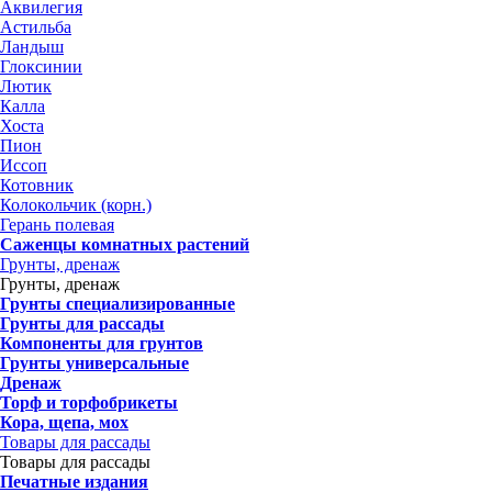
Аквилегия
Астильба
Ландыш
Глоксинии
Лютик
Калла
Хоста
Пион
Иссоп
Котовник
Колокольчик (корн.)
Герань полевая
Саженцы комнатных растений
Грунты, дренаж
Грунты, дренаж
Грунты специализированные
Грунты для рассады
Компоненты для грунтов
Грунты универсальные
Дренаж
Торф и торфобрикеты
Кора, щепа, мох
Товары для рассады
Товары для рассады
Печатные издания