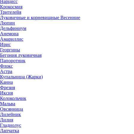
Нарцисс
Крокосмия
Трителейя
Луковичные и корневищные Весенние
Люпин
Дельфиниум
Анемона
Амариллис
Ирис
Георгины
Бегония луковичная
Папоротник
Флокс
Астра
Купальница (Жарки)
Канна
Фрезия
Иксия
Колокольчик
Мальва
Овсянница
Лилейник
Лилия
Гладиолус
Лапчатка