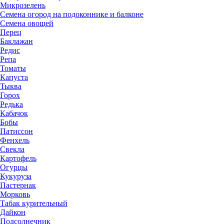
Микрозелень
Семена огород на подоконнике и балконе
Семена овощей
Перец
Баклажан
Редис
Репа
Томаты
Капуста
Тыква
Горох
Редька
Кабачок
Бобы
Патиссон
Фенхель
Свекла
Картофель
Огурцы
Кукуруза
Пастернак
Морковь
Табак курительный
Дайкон
Подсолнечник