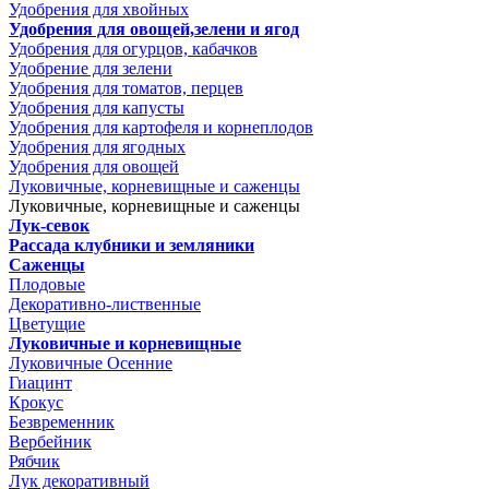
Удобрения для хвойных
Удобрения для овощей,зелени и ягод
Удобрения для огурцов, кабачков
Удобрение для зелени
Удобрения для томатов, перцев
Удобрения для капусты
Удобрения для картофеля и корнеплодов
Удобрения для ягодных
Удобрения для овощей
Луковичные, корневищные и саженцы
Луковичные, корневищные и саженцы
Лук-севок
Рассада клубники и земляники
Саженцы
Плодовые
Декоративно-лиственные
Цветущие
Луковичные и корневищные
Луковичные Осенние
Гиацинт
Крокус
Безвременник
Вербейник
Рябчик
Лук декоративный