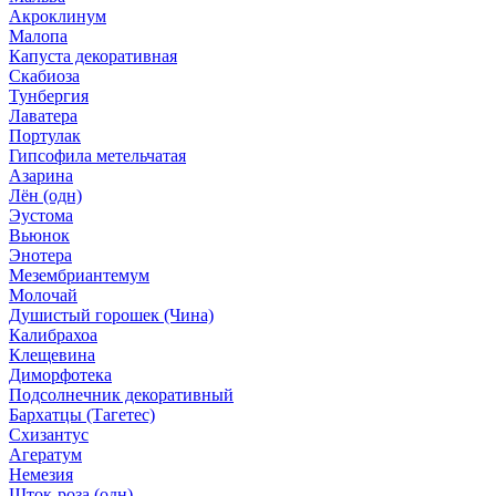
Акроклинум
Малопа
Капуста декоративная
Скабиоза
Тунбергия
Лаватера
Портулак
Гипсофила метельчатая
Азарина
Лён (одн)
Эустома
Вьюнок
Энотера
Мезембриантемум
Молочай
Душистый горошек (Чина)
Калибрахоа
Клещевина
Диморфотека
Подсолнечник декоративный
Бархатцы (Тагетес)
Схизантус
Агератум
Немезия
Шток-роза (одн)