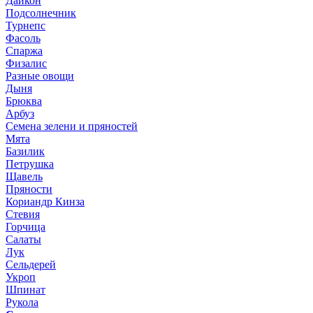
Дайкон
Подсолнечник
Турнепс
Фасоль
Спаржа
Физалис
Разные овощи
Дыня
Брюква
Арбуз
Семена зелени и пряностей
Мята
Базилик
Петрушка
Щавель
Пряности
Кориандр Кинза
Стевия
Горчица
Салаты
Лук
Сельдерей
Укроп
Шпинат
Рукола