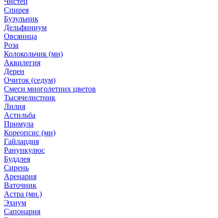
Чистец
Спирея
Бузульник
Дельфиниум
Овсяница
Роза
Колокольчик (мн)
Аквилегия
Дерен
Очиток (седум)
Смеси многолетних цветов
Тысячелистник
Лилия
Астильба
Примула
Кореопсис (мн)
Гайлардия
Ранункулюс
Буддлея
Сирень
Аренария
Ваточник
Астра (мн.)
Эхиум
Сапонария