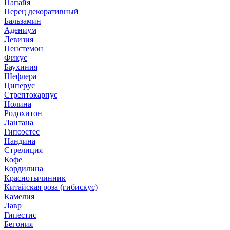
Папайя
Перец декоративный
Бальзамин
Адениум
Левизия
Пенстемон
Фикус
Баухиния
Шефлера
Циперус
Стрептокарпус
Нолина
Родохитон
Лантана
Гипоэстес
Нандина
Стрелиция
Кофе
Кордилина
Краснотычинник
Китайская роза (гибискус)
Камелия
Лавр
Гипестис
Бегония