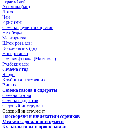
Герань (мн)
Анемона (мн)
Лотос
Чай
Ирис (мн)
Семена двулетних цветов
Незабудка
Маргаритка
Шток-роза (дв)
Колокольчик (дв)
Наперстянка
Ночная фиалка (Маттиола)
Рудбекия (дв)
Семена ягод
Ягоды
Клубника и земляника
Вишня
Семена газона и сидераты
Семена газона
Семена сидератов
Садовый инструмент
Садовый инструмент
Плоскорезы и извлекатели сорняков
Мелкий садовый инструмент
Культиваторы и пропольники