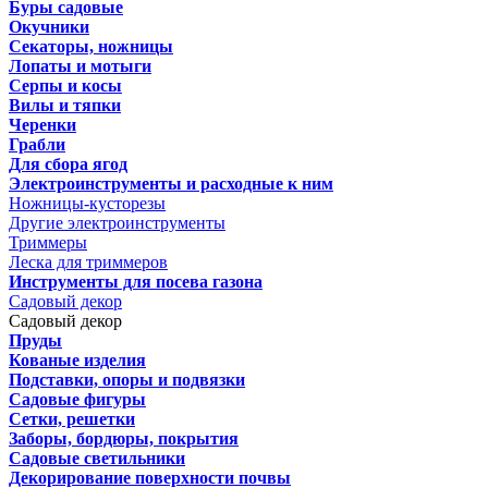
Буры садовые
Окучники
Секаторы, ножницы
Лопаты и мотыги
Серпы и косы
Вилы и тяпки
Черенки
Грабли
Для сбора ягод
Электроинструменты и расходные к ним
Ножницы-кусторезы
Другие электроинструменты
Триммеры
Леска для триммеров
Инструменты для посева газона
Садовый декор
Садовый декор
Пруды
Кованые изделия
Подставки, опоры и подвязки
Садовые фигуры
Сетки, решетки
Заборы, бордюры, покрытия
Садовые светильники
Декорирование поверхности почвы