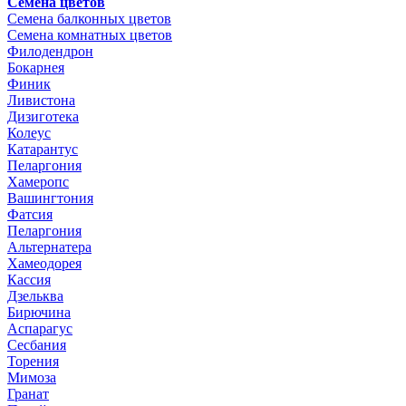
Семена цветов
Семена балконных цветов
Семена комнатных цветов
Филодендрон
Бокарнея
Финик
Ливистона
Дизиготека
Колеус
Катарантус
Пеларгония
Хамеропс
Вашингтония
Фатсия
Пеларгония
Альтернатера
Хамеодорея
Кассия
Дзельква
Бирючина
Аспарагус
Сесбания
Торения
Мимоза
Гранат