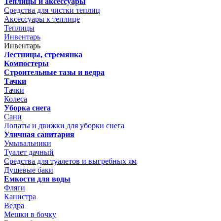
Теплицы и аксессуары
Средства для чистки теплиц
Аксессуары к теплице
Теплицы
Инвентарь
Инвентарь
Лестницы, стремянка
Компостеры
Строительные тазы и ведра
Тачки
Тачки
Колеса
Уборка снега
Сани
Лопаты и движки для уборки снега
Уличная санитария
Умывальники
Туалет дачный
Средства для туалетов и выгребных ям
Душевые баки
Емкости для воды
Фляги
Канистра
Ведра
Мешки в бочку