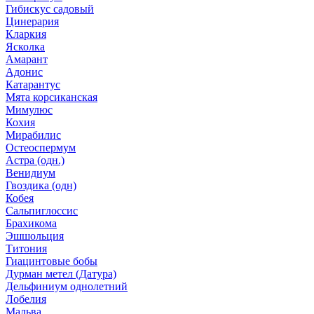
Гибискус садовый
Цинерария
Кларкия
Ясколка
Амарант
Адонис
Катарантус
Мята корсиканская
Мимулюс
Кохия
Мирабилис
Остеоспермум
Астра (одн.)
Венидиум
Гвоздика (одн)
Кобея
Сальпиглоссис
Брахикома
Эшшольция
Титония
Гиацинтовые бобы
Дурман метел (Датура)
Дельфиниум однолетний
Лобелия
Мальва