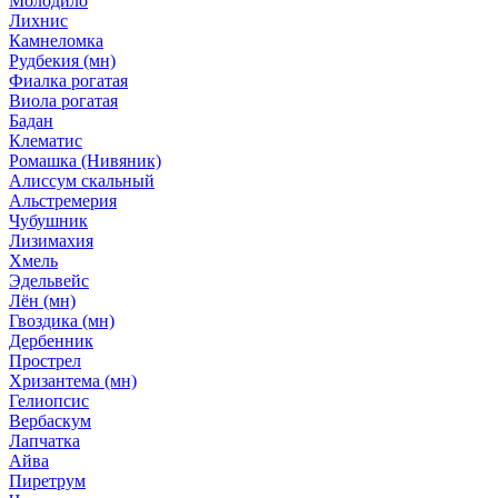
Молодило
Лихнис
Камнеломка
Рудбекия (мн)
Фиалка рогатая
Виола рогатая
Бадан
Клематис
Ромашка (Нивяник)
Алиссум скальный
Альстремерия
Чубушник
Лизимахия
Хмель
Эдельвейс
Лён (мн)
Гвоздика (мн)
Дербенник
Прострел
Хризантема (мн)
Гелиопсис
Вербаскум
Лапчатка
Айва
Пиретрум