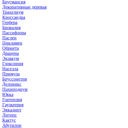
Бругмансия
Декоративные деревья
Трахелиум
Кроссандра
Гербера
Бровалия
Пассифлора
Паслен
Цикламен
Обриета
Драцена
Экзакум
Глоксиния
Населла
Примула
Бруссонетия
Делоникс
Пахиподиум
Юкка
Гортензия
Гаультерия
Эвкалипт
Литопс
Кактус
Абутилон