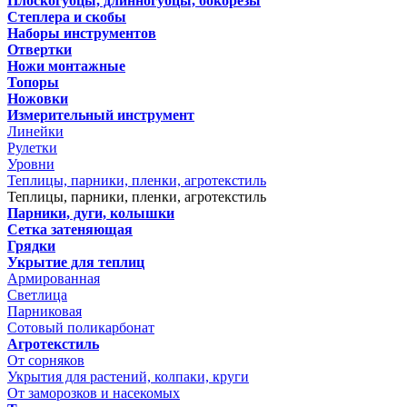
Плоскогубцы, длинногубцы, бокорезы
Степлера и скобы
Наборы инструментов
Отвертки
Ножи монтажные
Топоры
Ножовки
Измерительный инструмент
Линейки
Рулетки
Уровни
Теплицы, парники, пленки, агротекстиль
Теплицы, парники, пленки, агротекстиль
Парники, дуги, колышки
Сетка затеняющая
Грядки
Укрытие для теплиц
Армированная
Светлица
Парниковая
Сотовый поликарбонат
Агротекстиль
От сорняков
Укрытия для растений, колпаки, круги
От заморозков и насекомых