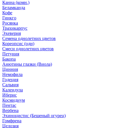
Канна (комн.)
Беламканда
Кофе
Гинкго
Росянка
Трахикарпус
Эхеверия
Семена однолетних цветов
Кореопсис (одн)
Смеси однолетних цветов
Петуния
Бакопа
Анютины глазки (Виола)
Цинния
Немофила
Годеция
Сальвия
Календула
Иберис
Космидиум
Пентас
Вербена
Эхиноцистис (Бешеный огурец)
Гомфрена
Целозия