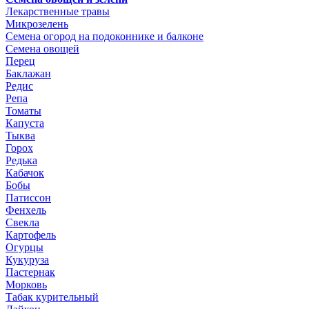
Лекарственные травы
Микрозелень
Семена огород на подоконнике и балконе
Семена овощей
Перец
Баклажан
Редис
Репа
Томаты
Капуста
Тыква
Горох
Редька
Кабачок
Бобы
Патиссон
Фенхель
Свекла
Картофель
Огурцы
Кукуруза
Пастернак
Морковь
Табак курительный