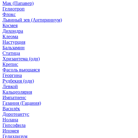
Мак (Папавер)
Гелиотроп
Флокс
Львиный зев (Антириннум)
Космея
Дихондра
Клеома
Настурция
Бальзамин
Статица
Хризантема (одн)
Крепис
Фасоль вьющаяся
Георгина
Рудбекия (одн)
Левкой
Кальцеолярия
Импатиенс
Газания (Гацания)
Василёк
Доротеантус
Нолана
Гипсофила
Ипомея
Гелихризум