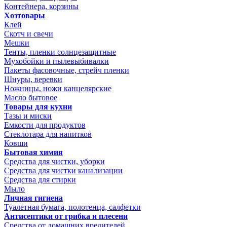
Контейнера, корзины
Хозтовары
Клей
Скотч и свечи
Мешки
Тенты, пленки солнцезащитные
Мухобойки и пылевыбивалки
Пакеты фасовочные, стрейч пленки
Шнуры, веревки
Ножницы, ножи канцелярские
Масло бытовое
Товары для кухни
Тазы и миски
Емкости для продуктов
Стеклотара для напитков
Ковши
Бытовая химия
Средства для чистки, уборки
Средства для чистки канализации
Средства для стирки
Мыло
Личная гигиена
Туалетная бумага, полотенца, салфетки
Антисептики от грибка и плесени
Средства от домашних вредителей