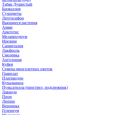
Табак Душистый
Броваллия
Сухоцветы
Лептосифон
Вьющиеся растения
Амми
Арктотис
Меламподиум
Ирезине
Санвиталия
Лакфиоль
Смолевка
Ангелония
Куфея
Семена многолетних цветов
Гравилат
Платикодон
Купальница
Пульсатилла (прострел, подснежник)
Лаванда
Пион
Люпин
Вероника
Гелениум