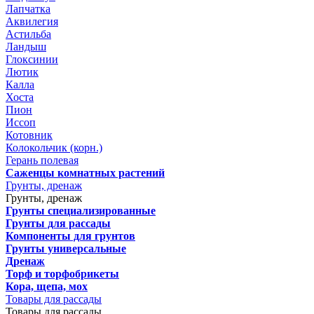
Лапчатка
Аквилегия
Астильба
Ландыш
Глоксинии
Лютик
Калла
Хоста
Пион
Иссоп
Котовник
Колокольчик (корн.)
Герань полевая
Саженцы комнатных растений
Грунты, дренаж
Грунты, дренаж
Грунты специализированные
Грунты для рассады
Компоненты для грунтов
Грунты универсальные
Дренаж
Торф и торфобрикеты
Кора, щепа, мох
Товары для рассады
Товары для рассады