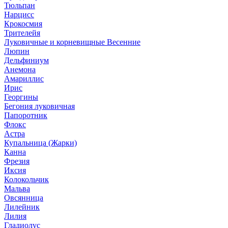
Тюльпан
Нарцисс
Крокосмия
Трителейя
Луковичные и корневищные Весенние
Люпин
Дельфиниум
Анемона
Амариллис
Ирис
Георгины
Бегония луковичная
Папоротник
Флокс
Астра
Купальница (Жарки)
Канна
Фрезия
Иксия
Колокольчик
Мальва
Овсянница
Лилейник
Лилия
Гладиолус