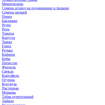
Микрозелень
Семена огород на подоконнике и балконе
Семена овощей
Перец
Баклажан
Редис
Репа
Томаты
Капуста
Тыква
Горох
Редька
Кабачок
Бобы
Патиссон
Фенхель
Свекла
Картофель
Огурцы
Кукуруза
Пастернак
Морковь
Табак курительный
Дайкон