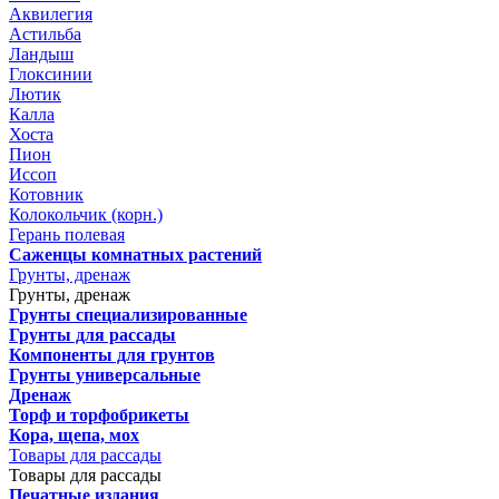
Аквилегия
Астильба
Ландыш
Глоксинии
Лютик
Калла
Хоста
Пион
Иссоп
Котовник
Колокольчик (корн.)
Герань полевая
Саженцы комнатных растений
Грунты, дренаж
Грунты, дренаж
Грунты специализированные
Грунты для рассады
Компоненты для грунтов
Грунты универсальные
Дренаж
Торф и торфобрикеты
Кора, щепа, мох
Товары для рассады
Товары для рассады
Печатные издания