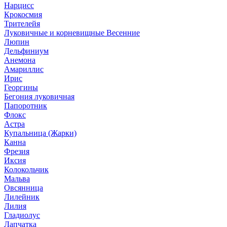
Нарцисс
Крокосмия
Трителейя
Луковичные и корневищные Весенние
Люпин
Дельфиниум
Анемона
Амариллис
Ирис
Георгины
Бегония луковичная
Папоротник
Флокс
Астра
Купальница (Жарки)
Канна
Фрезия
Иксия
Колокольчик
Мальва
Овсянница
Лилейник
Лилия
Гладиолус
Лапчатка