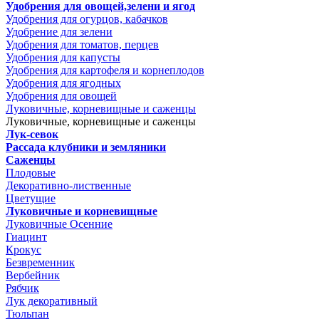
Удобрения для овощей,зелени и ягод
Удобрения для огурцов, кабачков
Удобрение для зелени
Удобрения для томатов, перцев
Удобрения для капусты
Удобрения для картофеля и корнеплодов
Удобрения для ягодных
Удобрения для овощей
Луковичные, корневищные и саженцы
Луковичные, корневищные и саженцы
Лук-севок
Рассада клубники и земляники
Саженцы
Плодовые
Декоративно-лиственные
Цветущие
Луковичные и корневищные
Луковичные Осенние
Гиацинт
Крокус
Безвременник
Вербейник
Рябчик
Лук декоративный
Тюльпан