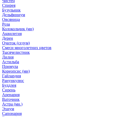
Чистец
Спирея
Бузульник
Дельфиниум
Овсяница
Роза
Колокольчик (мн)
Аквилегия
Дерен
Очиток (седум)
Смеси многолетних цветов
Тысячелистник
Лилия
Астильба
Примула
Кореопсис (мн)
Гайлардия
Ранункулюс
Буддлея
Сирень
Аренария
Ваточник
Астра (мн.)
Эхиум
Сапонария