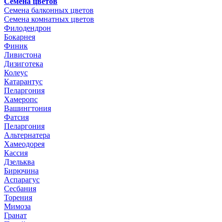
Семена цветов
Семена балконных цветов
Семена комнатных цветов
Филодендрон
Бокарнея
Финик
Ливистона
Дизиготека
Колеус
Катарантус
Пеларгония
Хамеропс
Вашингтония
Фатсия
Пеларгония
Альтернатера
Хамеодорея
Кассия
Дзельква
Бирючина
Аспарагус
Сесбания
Торения
Мимоза
Гранат