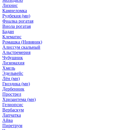
Молодило
Лихнис
Камнеломка
Рудбекия (мн)
Фиалка рогатая
Виола рогатая
Бадан
Клематис
Ромашка (Нивяник)
Алиссум скальный
Альстремерия
Чубушник
Лизимахия
Хмель
Эдельвейс
Лён (мн)
Гвоздика (мн)
Дербенник
Прострел
Хризантема (мн)
Гелиопсис
Вербаскум
Лапчатка
Айва
Пиретрум