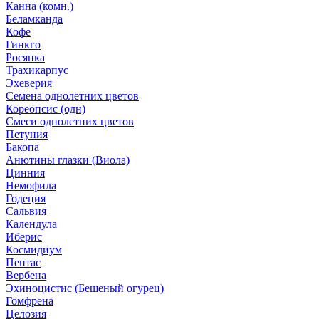
Канна (комн.)
Беламканда
Кофе
Гинкго
Росянка
Трахикарпус
Эхеверия
Семена однолетних цветов
Кореопсис (одн)
Смеси однолетних цветов
Петуния
Бакопа
Анютины глазки (Виола)
Цинния
Немофила
Годеция
Сальвия
Календула
Иберис
Космидиум
Пентас
Вербена
Эхиноцистис (Бешеный огурец)
Гомфрена
Целозия