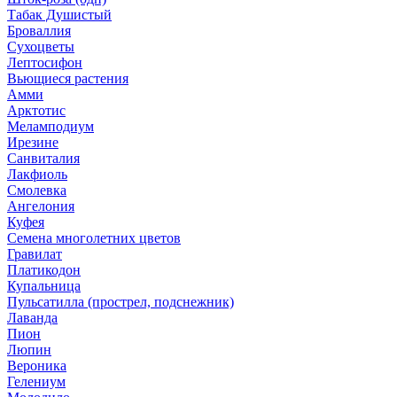
Табак Душистый
Броваллия
Сухоцветы
Лептосифон
Вьющиеся растения
Амми
Арктотис
Меламподиум
Ирезине
Санвиталия
Лакфиоль
Смолевка
Ангелония
Куфея
Семена многолетних цветов
Гравилат
Платикодон
Купальница
Пульсатилла (прострел, подснежник)
Лаванда
Пион
Люпин
Вероника
Гелениум