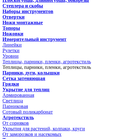
Плоскогубцы, длинногубцы, бокорезы
Степлера и скобы
Наборы инструментов
Отвертки
Ножи монтажные
Топоры
Ножовки
Измерительный инструмент
Линейки
Рулетки
Уровни
Теплицы, парники, пленки, агротекстиль
Теплицы, парники, пленки, агротекстиль
Парники, дуги, колышки
Сетка затеняющая
Грядки
Укрытие для теплиц
Армированная
Светлица
Парниковая
Сотовый поликарбонат
Агротекстиль
От сорняков
Укрытия для растений, колпаки, круги
От заморозков и насекомых