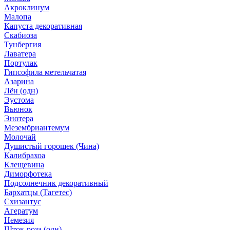
Акроклинум
Малопа
Капуста декоративная
Скабиоза
Тунбергия
Лаватера
Портулак
Гипсофила метельчатая
Азарина
Лён (одн)
Эустома
Вьюнок
Энотера
Мезембриантемум
Молочай
Душистый горошек (Чина)
Калибрахоа
Клещевина
Диморфотека
Подсолнечник декоративный
Бархатцы (Тагетес)
Схизантус
Агератум
Немезия
Шток-роза (одн)