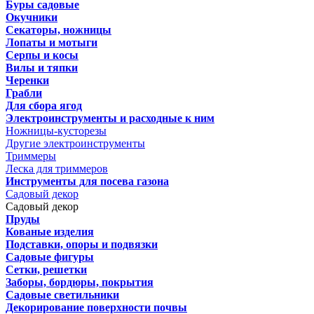
Буры садовые
Окучники
Секаторы, ножницы
Лопаты и мотыги
Серпы и косы
Вилы и тяпки
Черенки
Грабли
Для сбора ягод
Электроинструменты и расходные к ним
Ножницы-кусторезы
Другие электроинструменты
Триммеры
Леска для триммеров
Инструменты для посева газона
Садовый декор
Садовый декор
Пруды
Кованые изделия
Подставки, опоры и подвязки
Садовые фигуры
Сетки, решетки
Заборы, бордюры, покрытия
Садовые светильники
Декорирование поверхности почвы