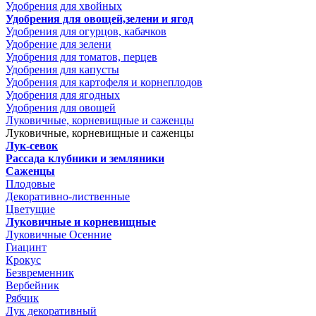
Удобрения для хвойных
Удобрения для овощей,зелени и ягод
Удобрения для огурцов, кабачков
Удобрение для зелени
Удобрения для томатов, перцев
Удобрения для капусты
Удобрения для картофеля и корнеплодов
Удобрения для ягодных
Удобрения для овощей
Луковичные, корневищные и саженцы
Луковичные, корневищные и саженцы
Лук-севок
Рассада клубники и земляники
Саженцы
Плодовые
Декоративно-лиственные
Цветущие
Луковичные и корневищные
Луковичные Осенние
Гиацинт
Крокус
Безвременник
Вербейник
Рябчик
Лук декоративный