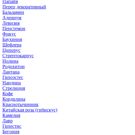
Папайя
Перец декоративный
Бальзамин
Адениум
Левизия
Пенстемон
Фикус
Баухиния
Шефлера
Циперус
Стрептокарпус
Нолина
Родохитон
Лантана
Гипоэстес
Нандина
Стрелиция
Кофе
Кордилина
Краснотычинник
Китайская роза (гибискус)
Камелия
Лавр
Гипестис
Бегония