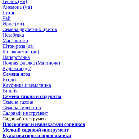
Герань (мн)
Анемона (мн)
Лотос
Чай
Ирис (мн)
Семена двулетних цветов
Незабудка
Маргаритка
Шток-роза (дв)
Колокольчик (дв)
Наперстянка
Ночная фиалка (Маттиола)
Рудбекия (дв)
Семена ягод
Ягоды
Клубника и земляника
Вишня
Семена газона и сидераты
Семена газона
Семена сидератов
Садовый инструмент
Садовый инструмент
Плоскорезы и извлекатели сорняков
Мелкий садовый инструмент
Культиваторы и пропольники