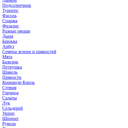
Дайкон
Подсолнечник
Турнепс
Фасоль
Спаржа
Физалис
Разные овощи
Дыня
Брюква
Арбуз
Семена зелени и пряностей
Мята
Базилик
Петрушка
Щавель
Пряности
Кориандр Кинза
Стевия
Горчица
Салаты
Лук
Сельдерей
Укроп
Шпинат
Рукола