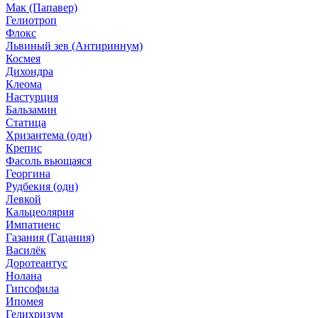
Мак (Папавер)
Гелиотроп
Флокс
Львиный зев (Антириннум)
Космея
Дихондра
Клеома
Настурция
Бальзамин
Статица
Хризантема (одн)
Крепис
Фасоль вьющаяся
Георгина
Рудбекия (одн)
Левкой
Кальцеолярия
Импатиенс
Газания (Гацания)
Василёк
Доротеантус
Нолана
Гипсофила
Ипомея
Гелихризум