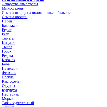
Лекарственные травы
Микрозелень
Семена огород на подоконнике и балконе
Семена овощей
Перец
Баклажан
Редис
Репа
Томаты
Капуста
Тыква
Горох
Редька
Кабачок
Бобы
Патиссон
Фенхель
Свекла
Картофель
Огурцы
Кукуруза
Пастернак
Морковь
Табак курительный