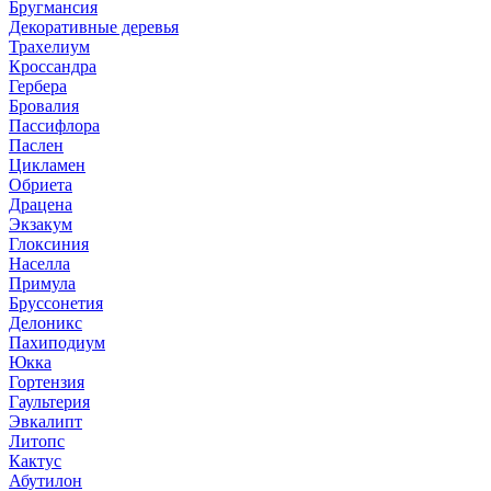
Бругмансия
Декоративные деревья
Трахелиум
Кроссандра
Гербера
Бровалия
Пассифлора
Паслен
Цикламен
Обриета
Драцена
Экзакум
Глоксиния
Населла
Примула
Бруссонетия
Делоникс
Пахиподиум
Юкка
Гортензия
Гаультерия
Эвкалипт
Литопс
Кактус
Абутилон