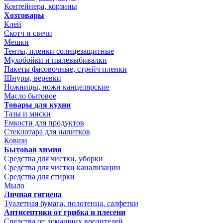
Контейнера, корзины
Хозтовары
Клей
Скотч и свечи
Мешки
Тенты, пленки солнцезащитные
Мухобойки и пылевыбивалки
Пакеты фасовочные, стрейч пленки
Шнуры, веревки
Ножницы, ножи канцелярские
Масло бытовое
Товары для кухни
Тазы и миски
Емкости для продуктов
Стеклотара для напитков
Ковши
Бытовая химия
Средства для чистки, уборки
Средства для чистки канализации
Средства для стирки
Мыло
Личная гигиена
Туалетная бумага, полотенца, салфетки
Антисептики от грибка и плесени
Средства от домашних вредителей