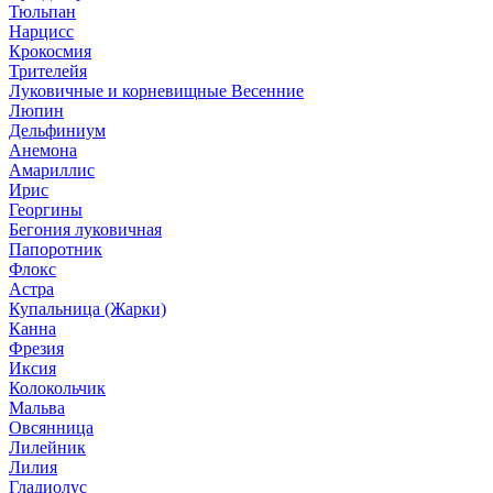
Тюльпан
Нарцисс
Крокосмия
Трителейя
Луковичные и корневищные Весенние
Люпин
Дельфиниум
Анемона
Амариллис
Ирис
Георгины
Бегония луковичная
Папоротник
Флокс
Астра
Купальница (Жарки)
Канна
Фрезия
Иксия
Колокольчик
Мальва
Овсянница
Лилейник
Лилия
Гладиолус