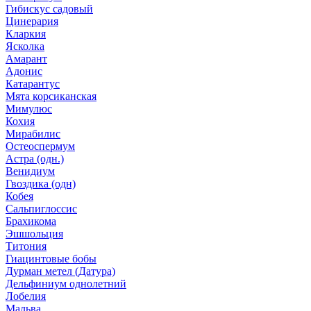
Гибискус садовый
Цинерария
Кларкия
Ясколка
Амарант
Адонис
Катарантус
Мята корсиканская
Мимулюс
Кохия
Мирабилис
Остеоспермум
Астра (одн.)
Венидиум
Гвоздика (одн)
Кобея
Сальпиглоссис
Брахикома
Эшшольция
Титония
Гиацинтовые бобы
Дурман метел (Датура)
Дельфиниум однолетний
Лобелия
Мальва