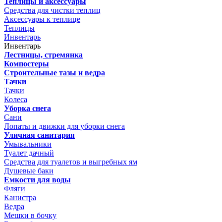
Теплицы и аксессуары
Средства для чистки теплиц
Аксессуары к теплице
Теплицы
Инвентарь
Инвентарь
Лестницы, стремянка
Компостеры
Строительные тазы и ведра
Тачки
Тачки
Колеса
Уборка снега
Сани
Лопаты и движки для уборки снега
Уличная санитария
Умывальники
Туалет дачный
Средства для туалетов и выгребных ям
Душевые баки
Емкости для воды
Фляги
Канистра
Ведра
Мешки в бочку