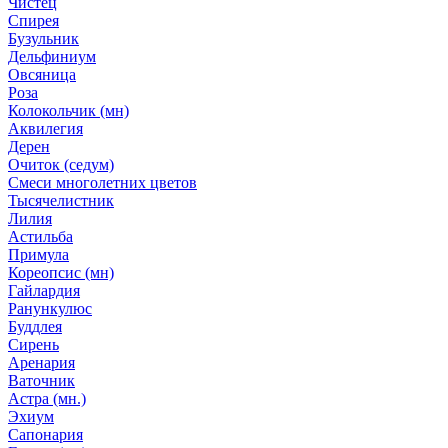
Чистец
Спирея
Бузульник
Дельфиниум
Овсяница
Роза
Колокольчик (мн)
Аквилегия
Дерен
Очиток (седум)
Смеси многолетних цветов
Тысячелистник
Лилия
Астильба
Примула
Кореопсис (мн)
Гайлардия
Ранункулюс
Буддлея
Сирень
Аренария
Ваточник
Астра (мн.)
Эхиум
Сапонария