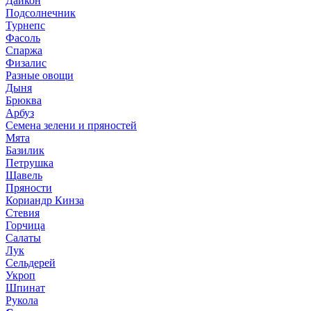
Дайкон
Подсолнечник
Турнепс
Фасоль
Спаржа
Физалис
Разные овощи
Дыня
Брюква
Арбуз
Семена зелени и пряностей
Мята
Базилик
Петрушка
Щавель
Пряности
Кориандр Кинза
Стевия
Горчица
Салаты
Лук
Сельдерей
Укроп
Шпинат
Рукола