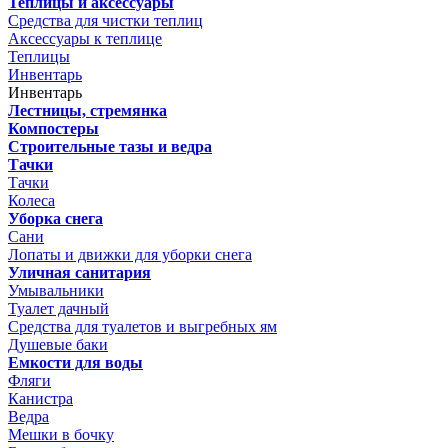
Теплицы и аксессуары
Средства для чистки теплиц
Аксессуары к теплице
Теплицы
Инвентарь
Инвентарь
Лестницы, стремянка
Компостеры
Строительные тазы и ведра
Тачки
Тачки
Колеса
Уборка снега
Сани
Лопаты и движки для уборки снега
Уличная санитария
Умывальники
Туалет дачный
Средства для туалетов и выгребных ям
Душевые баки
Емкости для воды
Фляги
Канистра
Ведра
Мешки в бочку