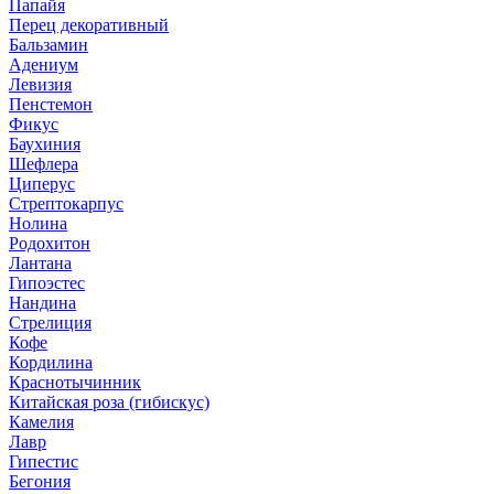
Папайя
Перец декоративный
Бальзамин
Адениум
Левизия
Пенстемон
Фикус
Баухиния
Шефлера
Циперус
Стрептокарпус
Нолина
Родохитон
Лантана
Гипоэстес
Нандина
Стрелиция
Кофе
Кордилина
Краснотычинник
Китайская роза (гибискус)
Камелия
Лавр
Гипестис
Бегония