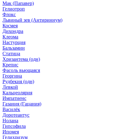
Мак (Папавер)
Гелиотроп
Флокс
Львиный зев (Антириннум)
Космея
Дихондра
Клеома
Настурция
Бальзамин
Статица
Хризантема (одн)
Крепис
Фасоль вьющаяся
Георгина
Рудбекия (одн)
Левкой
Кальцеолярия
Импатиенс
Газания (Гацания)
Василёк
Доротеантус
Нолана
Гипсофила
Ипомея
Гелихризум