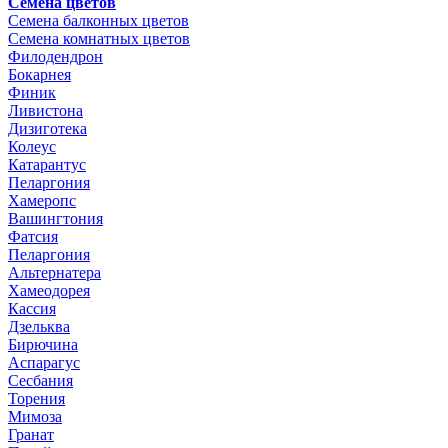
Семена цветов
Семена балконных цветов
Семена комнатных цветов
Филодендрон
Бокарнея
Финик
Ливистона
Дизиготека
Колеус
Катарантус
Пеларгония
Хамеропс
Вашингтония
Фатсия
Пеларгония
Альтернатера
Хамеодорея
Кассия
Дзельква
Бирючина
Аспарагус
Сесбания
Торения
Мимоза
Гранат