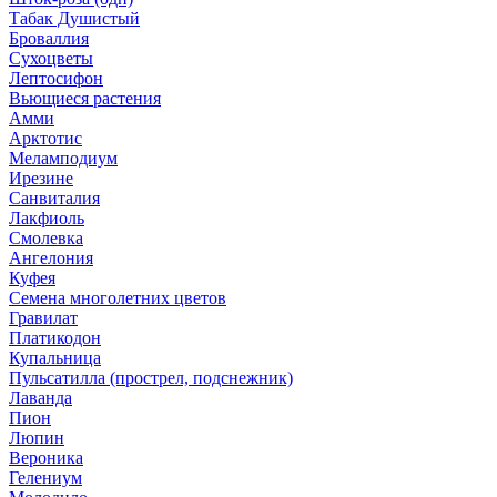
Табак Душистый
Броваллия
Сухоцветы
Лептосифон
Вьющиеся растения
Амми
Арктотис
Меламподиум
Ирезине
Санвиталия
Лакфиоль
Смолевка
Ангелония
Куфея
Семена многолетних цветов
Гравилат
Платикодон
Купальница
Пульсатилла (прострел, подснежник)
Лаванда
Пион
Люпин
Вероника
Гелениум