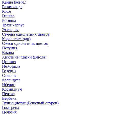
Канна (комн.)
Беламканда
Кофе
Гинкго
Росянка
Трахикарпус
Эхеверия
Семена однолетних цветов
Кореопсис (одн)
Смеси однолетних цветов
Петуния
Бакопа
Анютины глазки (Виола)
Цинния
Немофила
Годеция
Сальвия
Календула
Иберис
Космидиум
Пентас
Вербена
Эхиноцистис (Бешеный огурец)
Гомфрена
Целозия