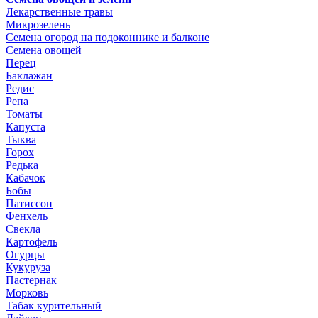
Лекарственные травы
Микрозелень
Семена огород на подоконнике и балконе
Семена овощей
Перец
Баклажан
Редис
Репа
Томаты
Капуста
Тыква
Горох
Редька
Кабачок
Бобы
Патиссон
Фенхель
Свекла
Картофель
Огурцы
Кукуруза
Пастернак
Морковь
Табак курительный