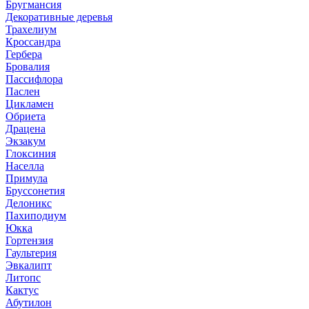
Бругмансия
Декоративные деревья
Трахелиум
Кроссандра
Гербера
Бровалия
Пассифлора
Паслен
Цикламен
Обриета
Драцена
Экзакум
Глоксиния
Населла
Примула
Бруссонетия
Делоникс
Пахиподиум
Юкка
Гортензия
Гаультерия
Эвкалипт
Литопс
Кактус
Абутилон