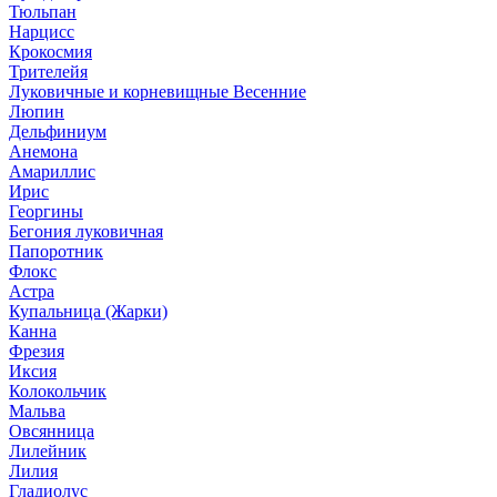
Тюльпан
Нарцисс
Крокосмия
Трителейя
Луковичные и корневищные Весенние
Люпин
Дельфиниум
Анемона
Амариллис
Ирис
Георгины
Бегония луковичная
Папоротник
Флокс
Астра
Купальница (Жарки)
Канна
Фрезия
Иксия
Колокольчик
Мальва
Овсянница
Лилейник
Лилия
Гладиолус