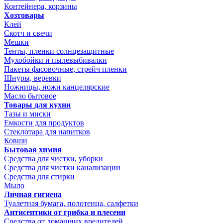
Контейнера, корзины
Хозтовары
Клей
Скотч и свечи
Мешки
Тенты, пленки солнцезащитные
Мухобойки и пылевыбивалки
Пакеты фасовочные, стрейч пленки
Шнуры, веревки
Ножницы, ножи канцелярские
Масло бытовое
Товары для кухни
Тазы и миски
Емкости для продуктов
Стеклотара для напитков
Ковши
Бытовая химия
Средства для чистки, уборки
Средства для чистки канализации
Средства для стирки
Мыло
Личная гигиена
Туалетная бумага, полотенца, салфетки
Антисептики от грибка и плесени
Средства от домашних вредителей