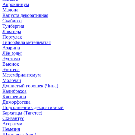
Акроклинум
Малопа
Капуста декоративная
Скабиоза
Тунбергия
Лаватера
Портулак
Гипсофила метельчатая
Азарина
Лён (одн)
Эустома
Вьюнок
Энотера
Мезембриантемум
Молочай
Душистый горошек (Чина)
Калибрахоа
Клещевина
Диморфотека
Подсолнечник декоративный
Бархатцы (Тагетес)
Схизантус
Агератум
Немезия
Шток-роза (одн)