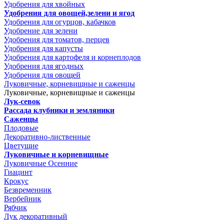
Удобрения для хвойных
Удобрения для овощей,зелени и ягод
Удобрения для огурцов, кабачков
Удобрение для зелени
Удобрения для томатов, перцев
Удобрения для капусты
Удобрения для картофеля и корнеплодов
Удобрения для ягодных
Удобрения для овощей
Луковичные, корневищные и саженцы
Луковичные, корневищные и саженцы
Лук-севок
Рассада клубники и земляники
Саженцы
Плодовые
Декоративно-лиственные
Цветущие
Луковичные и корневищные
Луковичные Осенние
Гиацинт
Крокус
Безвременник
Вербейник
Рябчик
Лук декоративный