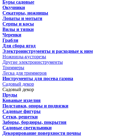
Буры садовые
Окучники
Секаторы, ножницы
Лопаты и мотыги
Серпы и косы
Вилы и тяпки
Черенки
Грабли
Для сбора ягод
Электроинструменты и расходные к ним
Ножницы-кусторезы
Другие электроинструменты
Триммеры
Леска для триммеров
Инструменты для посева газона
Садовый декор
Садовый декор
Пруды
Кованые изделия
Подставки, опоры и подвязки
Садовые фигуры
Сетки, решетки
Заборы, бордюры, покрытия
Садовые светильники
Декорирование поверхности почвы