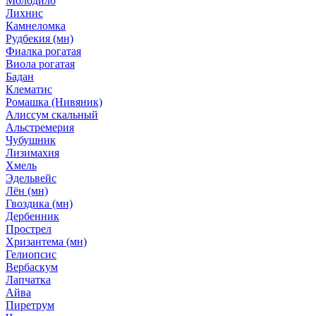
Молодило
Лихнис
Камнеломка
Рудбекия (мн)
Фиалка рогатая
Виола рогатая
Бадан
Клематис
Ромашка (Нивяник)
Алиссум скальный
Альстремерия
Чубушник
Лизимахия
Хмель
Эдельвейс
Лён (мн)
Гвоздика (мн)
Дербенник
Прострел
Хризантема (мн)
Гелиопсис
Вербаскум
Лапчатка
Айва
Пиретрум