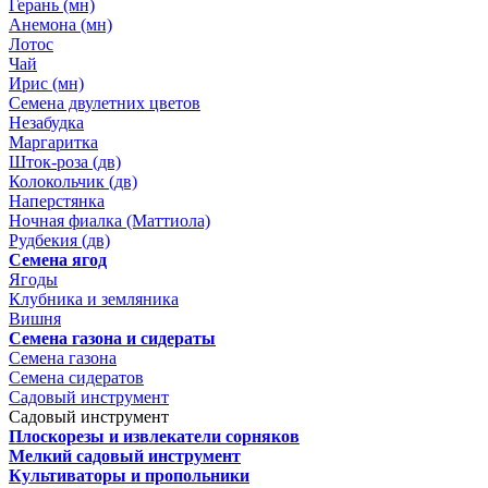
Герань (мн)
Анемона (мн)
Лотос
Чай
Ирис (мн)
Семена двулетних цветов
Незабудка
Маргаритка
Шток-роза (дв)
Колокольчик (дв)
Наперстянка
Ночная фиалка (Маттиола)
Рудбекия (дв)
Семена ягод
Ягоды
Клубника и земляника
Вишня
Семена газона и сидераты
Семена газона
Семена сидератов
Садовый инструмент
Садовый инструмент
Плоскорезы и извлекатели сорняков
Мелкий садовый инструмент
Культиваторы и пропольники