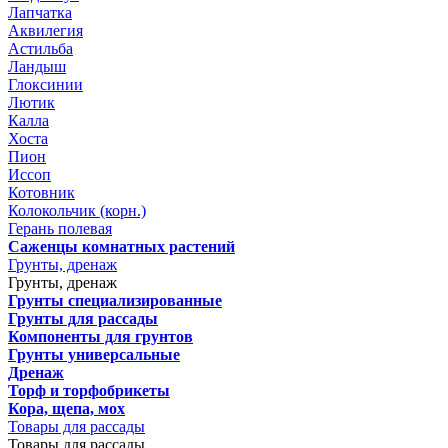
Лапчатка
Аквилегия
Астильба
Ландыш
Глоксинии
Лютик
Калла
Хоста
Пион
Иссоп
Котовник
Колокольчик (корн.)
Герань полевая
Саженцы комнатных растений
Грунты, дренаж
Грунты, дренаж
Грунты специализированные
Грунты для рассады
Компоненты для грунтов
Грунты универсальные
Дренаж
Торф и торфобрикеты
Кора, щепа, мох
Товары для рассады
Товары для рассады