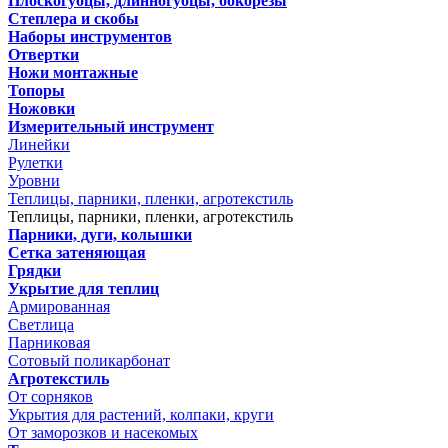
Плоскогубцы, длинногубцы, бокорезы
Степлера и скобы
Наборы инструментов
Отвертки
Ножи монтажные
Топоры
Ножовки
Измерительный инструмент
Линейки
Рулетки
Уровни
Теплицы, парники, пленки, агротекстиль
Теплицы, парники, пленки, агротекстиль
Парники, дуги, колышки
Сетка затеняющая
Грядки
Укрытие для теплиц
Армированная
Светлица
Парниковая
Сотовый поликарбонат
Агротекстиль
От сорняков
Укрытия для растений, колпаки, круги
От заморозков и насекомых