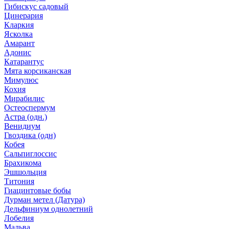
Гибискус садовый
Цинерария
Кларкия
Ясколка
Амарант
Адонис
Катарантус
Мята корсиканская
Мимулюс
Кохия
Мирабилис
Остеоспермум
Астра (одн.)
Венидиум
Гвоздика (одн)
Кобея
Сальпиглоссис
Брахикома
Эшшольция
Титония
Гиацинтовые бобы
Дурман метел (Датура)
Дельфиниум однолетний
Лобелия
Мальва