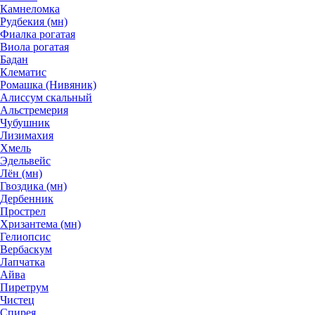
Камнеломка
Рудбекия (мн)
Фиалка рогатая
Виола рогатая
Бадан
Клематис
Ромашка (Нивяник)
Алиссум скальный
Альстремерия
Чубушник
Лизимахия
Хмель
Эдельвейс
Лён (мн)
Гвоздика (мн)
Дербенник
Прострел
Хризантема (мн)
Гелиопсис
Вербаскум
Лапчатка
Айва
Пиретрум
Чистец
Спирея