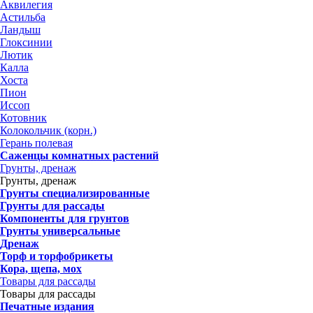
Аквилегия
Астильба
Ландыш
Глоксинии
Лютик
Калла
Хоста
Пион
Иссоп
Котовник
Колокольчик (корн.)
Герань полевая
Саженцы комнатных растений
Грунты, дренаж
Грунты, дренаж
Грунты специализированные
Грунты для рассады
Компоненты для грунтов
Грунты универсальные
Дренаж
Торф и торфобрикеты
Кора, щепа, мох
Товары для рассады
Товары для рассады
Печатные издания