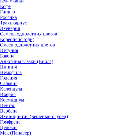
Беламканда
Кофе
Гинкго
Росянка
Трахикарпус
Эхеверия
Семена однолетних цветов
Кореопсис (одн)
Смеси однолетних цветов
Петуния
Бакопа
Анютины глазки (Виола)
Цинния
Немофила
Годеция
Сальвия
Календула
Иберис
Космидиум
Пентас
Вербена
Эхиноцистис (Бешеный огурец)
Гомфрена
Целозия
Мак (Папавер)