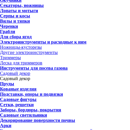
Окучники
Секаторы, ножницы
Лопаты и мотыги
Серпы и косы
Вилы и тяпки
Черенки
Грабли
Для сбора ягод
Электроинструменты и расходные к ним
Ножницы-кусторезы
Другие электроинструменты
Триммеры
Леска для триммеров
Инструменты для посева газона
Садовый декор
Садовый декор
Пруды
Кованые изделия
Подставки, опоры и подвязки
Садовые фигуры
Сетки, решетки
Заборы, бордюры, покрытия
Садовые светильники
Декорирование поверхности почвы
Арки