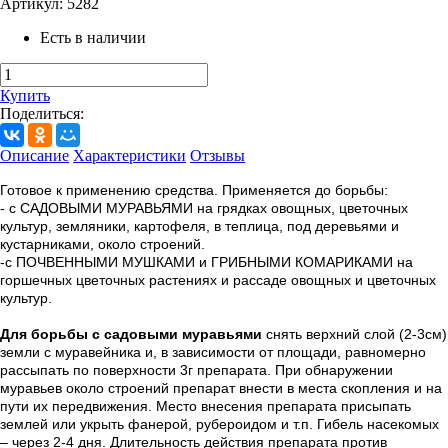
Артикул:
5282
Есть в наличии
Купить
Поделиться:
Описание
Характеристики
Отзывы
Готовое к применению средства. Применяется до борьбы:
- с САДОВЫМИ МУРАВЬЯМИ на грядках овощных, цветочных
культур, земляники, картофеля, в теплица, под деревьями и
кустарниками, около строений.
-с ПОЧВЕННЫМИ МУШКАМИ и ГРИБНЫМИ КОМАРИКАМИ на
горшечных цветочных растениях и рассаде овощных и цветочных
культур.
Для борьбы с садовыми муравьями
снять верхний слой (2-3см)
земли с муравейника и, в зависимости от площади, равномерно
рассыпать по поверхности 3г препарата. При обнаружении
муравьев около строений препарат внести в места скопления и на
пути их передвижения. Место внесения препарата присыпать
землей или укрыть фанерой, рубероидом и т.п. Гибель насекомых
– через 2-4 дня. Длительность действия препарата против