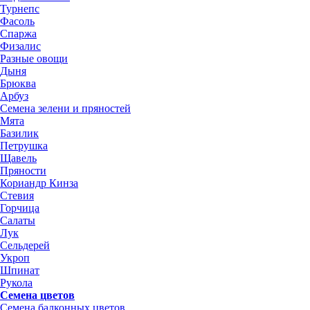
Турнепс
Фасоль
Спаржа
Физалис
Разные овощи
Дыня
Брюква
Арбуз
Семена зелени и пряностей
Мята
Базилик
Петрушка
Щавель
Пряности
Кориандр Кинза
Стевия
Горчица
Салаты
Лук
Сельдерей
Укроп
Шпинат
Рукола
Семена цветов
Семена балконных цветов