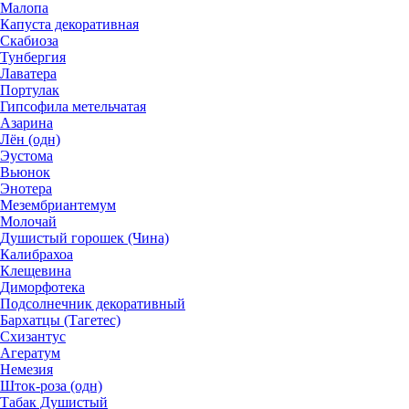
Малопа
Капуста декоративная
Скабиоза
Тунбергия
Лаватера
Портулак
Гипсофила метельчатая
Азарина
Лён (одн)
Эустома
Вьюнок
Энотера
Мезембриантемум
Молочай
Душистый горошек (Чина)
Калибрахоа
Клещевина
Диморфотека
Подсолнечник декоративный
Бархатцы (Тагетес)
Схизантус
Агератум
Немезия
Шток-роза (одн)
Табак Душистый