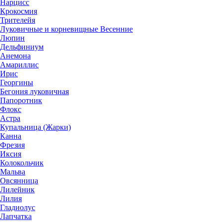
Нарцисс
Крокосмия
Трителейя
Луковичные и корневищные Весенние
Люпин
Дельфиниум
Анемона
Амариллис
Ирис
Георгины
Бегония луковичная
Папоротник
Флокс
Астра
Купальница (Жарки)
Канна
Фрезия
Иксия
Колокольчик
Мальва
Овсянница
Лилейник
Лилия
Гладиолус
Лапчатка