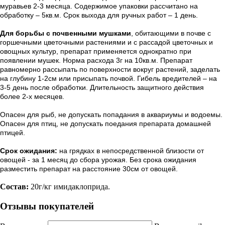
муравьев 2-3 месяца. Содержимое упаковки рассчитано на
обработку – 5кв.м. Срок выхода для ручных работ – 1 день.
Для борьбы с почвенными мушками
, обитающими в почве с
горшечными цветочными растениями и с рассадой цветочных и
овощных культур, препарат применяется однократно при
появлении мушек. Норма расхода 3г на 10кв.м. Препарат
равномерно рассыпать по поверхности вокруг растений, заделать
на глубину 1-2см или присыпать почвой. Гибель вредителей – на
3-5 день после обработки. Длительность защитного действия
более 2-х месяцев.
Опасен для рыб, не допускать попадания в аквариумы и водоемы.
Опасен для птиц, не допускать поедания препарата домашней
птицей.
Срок ожидания:
на грядках в непосредственной близости от
овощей - за 1 месяц до сбора урожая. Без срока ожидания
разместить препарат на расстояние 30см от овощей.
Состав:
20г/кг имидаклоприда.
Отзывы покупателей