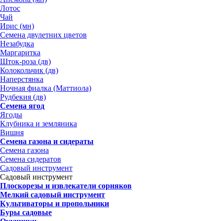
Лотос
Чай
Ирис (мн)
Семена двулетних цветов
Незабудка
Маргаритка
Шток-роза (дв)
Колокольчик (дв)
Наперстянка
Ночная фиалка (Маттиола)
Рудбекия (дв)
Семена ягод
Ягоды
Клубника и земляника
Вишня
Семена газона и сидераты
Семена газона
Семена сидератов
Садовый инструмент
Садовый инструмент
Плоскорезы и извлекатели сорняков
Мелкий садовый инструмент
Культиваторы и пропольники
Буры садовые