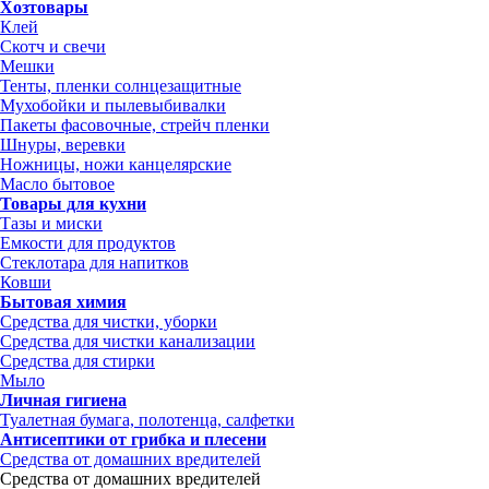
Хозтовары
Клей
Скотч и свечи
Мешки
Тенты, пленки солнцезащитные
Мухобойки и пылевыбивалки
Пакеты фасовочные, стрейч пленки
Шнуры, веревки
Ножницы, ножи канцелярские
Масло бытовое
Товары для кухни
Тазы и миски
Емкости для продуктов
Стеклотара для напитков
Ковши
Бытовая химия
Средства для чистки, уборки
Средства для чистки канализации
Средства для стирки
Мыло
Личная гигиена
Туалетная бумага, полотенца, салфетки
Антисептики от грибка и плесени
Средства от домашних вредителей
Средства от домашних вредителей