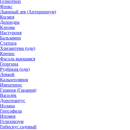
Гелиотроп
Флокс
Львиный зев (Антириннум)
Космея
Дихондра
Клеома
Настурция
Бальзамин
Статица
Хризантема (одн)
Крепис
Фасоль вьющаяся
Георгина
Рудбекия (одн)
Левкой
Кальцеолярия
Импатиенс
Газания (Гацания)
Василёк
Доротеантус
Нолана
Гипсофила
Ипомея
Гелихризум
Гибискус садовый