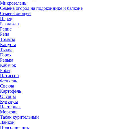
Микрозелень
Семена огород на подоконнике и балконе
Семена овощей
Перец
Баклажан
Редис
Репа
Томаты
Капуста
Тыква
Горох
Редька
Кабачок
Бобы
Патиссон
Фенхель
Свекла
Картофель
Огурцы
Кукуруза
Пастернак
Морковь
Табак курительный
Дайкон
Подсолнечник