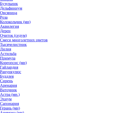
Бузульник
Дельфиниум
Овсяница
Роза
Колокольчик (мн)
Аквилегия
Дерен
Очиток (седум)
Смеси многолетних цветов
Тысячелистник
Лилия
Астильба
Примула
Кореопсис (мн)
Гайлардия
Ранункулюс
Буддлея
Сирень
Аренария
Ваточник
Астра (мн.)
Эхиум
Сапонария
Герань (мн)
Анемона (мн)