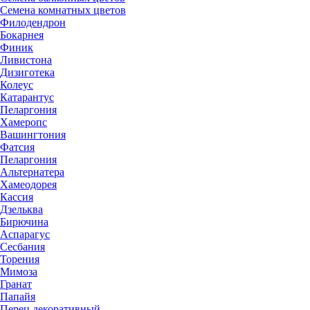
Семена комнатных цветов
Филодендрон
Бокарнея
Финик
Ливистона
Дизиготека
Колеус
Катарантус
Пеларгония
Хамеропс
Вашингтония
Фатсия
Пеларгония
Альтернатера
Хамеодорея
Кассия
Дзельква
Бирючина
Аспарагус
Сесбания
Торения
Мимоза
Гранат
Папайя
Перец декоративный