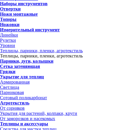
Наборы инструментов
Отвертки
Ножи монтажные
Топоры
Ножовки
Измерительный инструмент
Линейки
Рулетки
Уровни
Теплицы, парники, пленки, агротекстиль
Теплицы, парники, пленки, агротекстиль
Парники, дуги, колышки
Сетка затеняющая
Грядки
Укрытие для теплиц
Армированная
Светлица
Парниковая
Сотовый поликарбонат
Агротекстиль
От сорняков
Укрытия для растений, колпаки, круги
От заморозков и насекомых
Теплицы и аксессуары
Средства для чистки теплиц