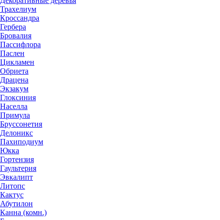
Декоративные деревья
Трахелиум
Кроссандра
Гербера
Бровалия
Пассифлора
Паслен
Цикламен
Обриета
Драцена
Экзакум
Глоксиния
Населла
Примула
Бруссонетия
Делоникс
Пахиподиум
Юкка
Гортензия
Гаультерия
Эвкалипт
Литопс
Кактус
Абутилон
Канна (комн.)