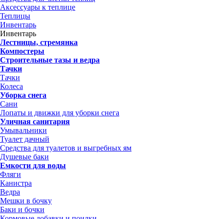
Аксессуары к теплице
Теплицы
Инвентарь
Инвентарь
Лестницы, стремянка
Компостеры
Строительные тазы и ведра
Тачки
Тачки
Колеса
Уборка снега
Сани
Лопаты и движки для уборки снега
Уличная санитария
Умывальники
Туалет дачный
Средства для туалетов и выгребных ям
Душевые баки
Емкости для воды
Фляги
Канистра
Ведра
Мешки в бочку
Баки и бочки
Кормовые добавки и поилки