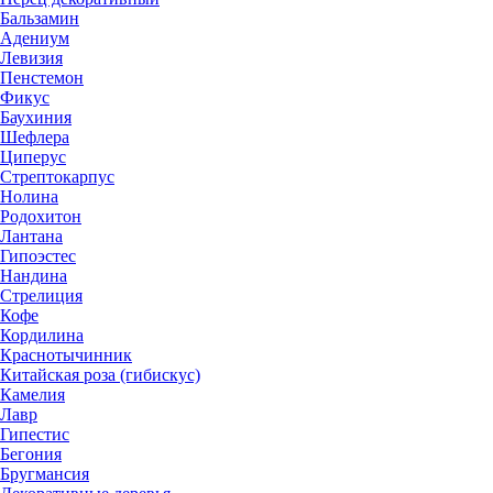
Бальзамин
Адениум
Левизия
Пенстемон
Фикус
Баухиния
Шефлера
Циперус
Стрептокарпус
Нолина
Родохитон
Лантана
Гипоэстес
Нандина
Стрелиция
Кофе
Кордилина
Краснотычинник
Китайская роза (гибискус)
Камелия
Лавр
Гипестис
Бегония
Бругмансия