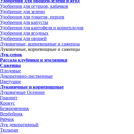
Удобрения для овощей,зелени и ягод
Удобрения для огурцов, кабачков
Удобрение для зелени
Удобрения для томатов, перцев
Удобрения для капусты
Удобрения для картофеля и корнеплодов
Удобрения для ягодных
Удобрения для овощей
Луковичные, корневищные и саженцы
Луковичные, корневищные и саженцы
Лук-севок
Рассада клубники и земляники
Саженцы
Плодовые
Декоративно-лиственные
Цветущие
Луковичные и корневищные
Луковичные Осенние
Гиацинт
Крокус
Безвременник
Вербейник
Рябчик
Лук декоративный
Тюльпан