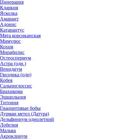
Цинерария
Кларкия
Ясколка
Амарант
Адонис
Катарантус
Мята корсиканская
Мимулюс
Кохия
Мирабилис
Остеоспермум
Астра (одн.)
Венидиум
Гвоздика (одн)
Кобея
Сальпиглоссис
Брахикома
Эшшольция
Титония
Гиацинтовые бобы
Дурман метел (Датура)
Дельфиниум однолетний
Лобелия
Мальва
Акроклинум