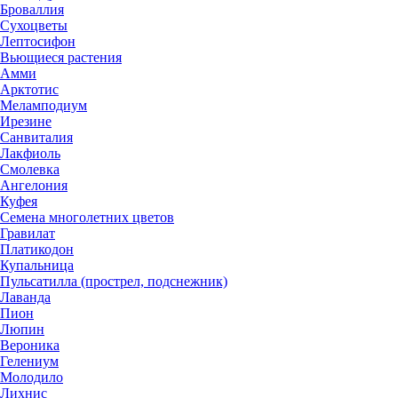
Броваллия
Сухоцветы
Лептосифон
Вьющиеся растения
Амми
Арктотис
Меламподиум
Ирезине
Санвиталия
Лакфиоль
Смолевка
Ангелония
Куфея
Семена многолетних цветов
Гравилат
Платикодон
Купальница
Пульсатилла (прострел, подснежник)
Лаванда
Пион
Люпин
Вероника
Гелениум
Молодило
Лихнис