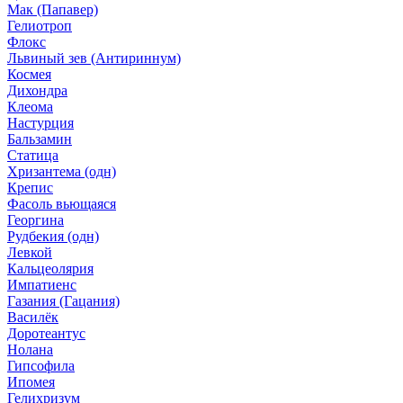
Мак (Папавер)
Гелиотроп
Флокс
Львиный зев (Антириннум)
Космея
Дихондра
Клеома
Настурция
Бальзамин
Статица
Хризантема (одн)
Крепис
Фасоль вьющаяся
Георгина
Рудбекия (одн)
Левкой
Кальцеолярия
Импатиенс
Газания (Гацания)
Василёк
Доротеантус
Нолана
Гипсофила
Ипомея
Гелихризум