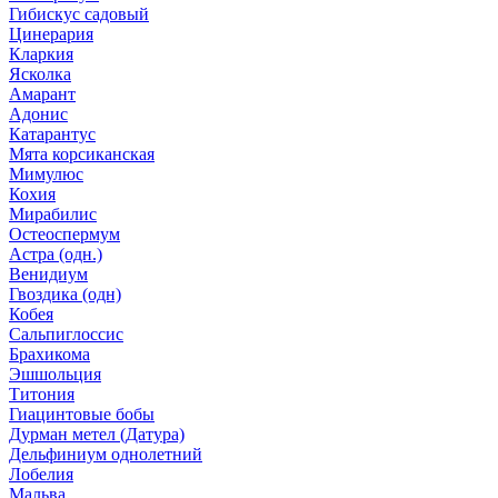
Гибискус садовый
Цинерария
Кларкия
Ясколка
Амарант
Адонис
Катарантус
Мята корсиканская
Мимулюс
Кохия
Мирабилис
Остеоспермум
Астра (одн.)
Венидиум
Гвоздика (одн)
Кобея
Сальпиглоссис
Брахикома
Эшшольция
Титония
Гиацинтовые бобы
Дурман метел (Датура)
Дельфиниум однолетний
Лобелия
Мальва