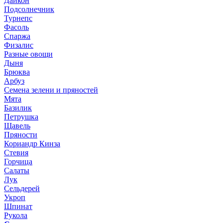
Дайкон
Подсолнечник
Турнепс
Фасоль
Спаржа
Физалис
Разные овощи
Дыня
Брюква
Арбуз
Семена зелени и пряностей
Мята
Базилик
Петрушка
Щавель
Пряности
Кориандр Кинза
Стевия
Горчица
Салаты
Лук
Сельдерей
Укроп
Шпинат
Рукола