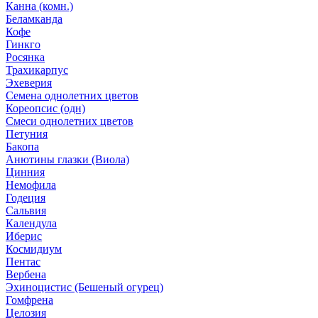
Канна (комн.)
Беламканда
Кофе
Гинкго
Росянка
Трахикарпус
Эхеверия
Семена однолетних цветов
Кореопсис (одн)
Смеси однолетних цветов
Петуния
Бакопа
Анютины глазки (Виола)
Цинния
Немофила
Годеция
Сальвия
Календула
Иберис
Космидиум
Пентас
Вербена
Эхиноцистис (Бешеный огурец)
Гомфрена
Целозия