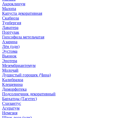
Акроклинум
Малопа
Капуста декоративная
Скабиоза
Тунбергия
Лаватера
Портулак
Гипсофила метельчатая
Азарина
Лён (одн)
Эустома
Вьюнок
Энотера
Мезембриантемум
Молочай
Душистый горошек (Чина)
Калибрахоа
Клещевина
Диморфотека
Подсолнечник декоративный
Бархатцы (Тагетес)
Схизантус
Агератум
Немезия
Шток-роза (одн)