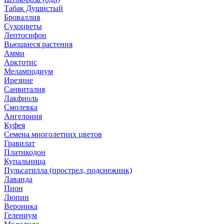
Табак Душистый
Броваллия
Сухоцветы
Лептосифон
Вьющиеся растения
Амми
Арктотис
Меламподиум
Ирезине
Санвиталия
Лакфиоль
Смолевка
Ангелония
Куфея
Семена многолетних цветов
Гравилат
Платикодон
Купальница
Пульсатилла (прострел, подснежник)
Лаванда
Пион
Люпин
Вероника
Гелениум