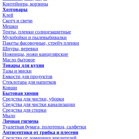
Контейнера, корзины
Хозтовары
Клей
Скотч и свечи
Мешки
Тенты, пленки солнцезащитные
Мухобойки и пылевыбивалки
Пакеты фасовочные, стрейч пленки
Шнуры, веревки
Ножницы, ножи канцелярские
Масло бытовое
Товары для кухни
Тазы и миски
Емкости для продуктов
Стеклотара для напитков
Ковши
Бытовая химия
Средства для чистки, уборки
Средства для чистки канализации
Средства для стирки
Мыло
Личная гигиена
Туалетная бумага, полотенца, салфетки
Антисептики от грибка и плесени
Средства от домашних вредителей