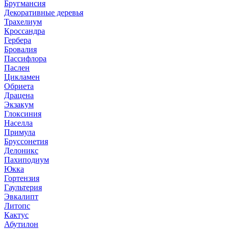
Бругмансия
Декоративные деревья
Трахелиум
Кроссандра
Гербера
Бровалия
Пассифлора
Паслен
Цикламен
Обриета
Драцена
Экзакум
Глоксиния
Населла
Примула
Бруссонетия
Делоникс
Пахиподиум
Юкка
Гортензия
Гаультерия
Эвкалипт
Литопс
Кактус
Абутилон