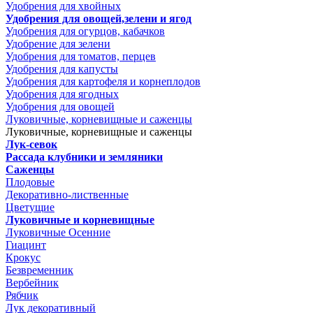
Удобрения для хвойных
Удобрения для овощей,зелени и ягод
Удобрения для огурцов, кабачков
Удобрение для зелени
Удобрения для томатов, перцев
Удобрения для капусты
Удобрения для картофеля и корнеплодов
Удобрения для ягодных
Удобрения для овощей
Луковичные, корневищные и саженцы
Луковичные, корневищные и саженцы
Лук-севок
Рассада клубники и земляники
Саженцы
Плодовые
Декоративно-лиственные
Цветущие
Луковичные и корневищные
Луковичные Осенние
Гиацинт
Крокус
Безвременник
Вербейник
Рябчик
Лук декоративный