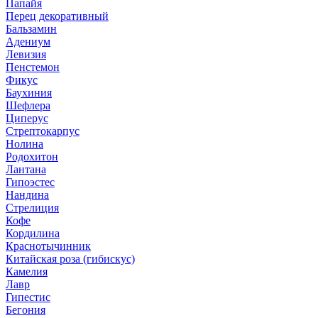
Папайя
Перец декоративный
Бальзамин
Адениум
Левизия
Пенстемон
Фикус
Баухиния
Шефлера
Циперус
Стрептокарпус
Нолина
Родохитон
Лантана
Гипоэстес
Нандина
Стрелиция
Кофе
Кордилина
Краснотычинник
Китайская роза (гибискус)
Камелия
Лавр
Гипестис
Бегония