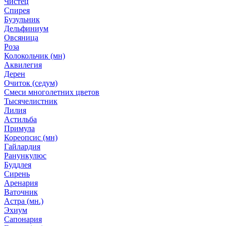
Чистец
Спирея
Бузульник
Дельфиниум
Овсяница
Роза
Колокольчик (мн)
Аквилегия
Дерен
Очиток (седум)
Смеси многолетних цветов
Тысячелистник
Лилия
Астильба
Примула
Кореопсис (мн)
Гайлардия
Ранункулюс
Буддлея
Сирень
Аренария
Ваточник
Астра (мн.)
Эхиум
Сапонария