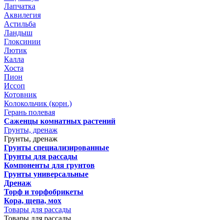
Лапчатка
Аквилегия
Астильба
Ландыш
Глоксинии
Лютик
Калла
Хоста
Пион
Иссоп
Котовник
Колокольчик (корн.)
Герань полевая
Саженцы комнатных растений
Грунты, дренаж
Грунты, дренаж
Грунты специализированные
Грунты для рассады
Компоненты для грунтов
Грунты универсальные
Дренаж
Торф и торфобрикеты
Кора, щепа, мох
Товары для рассады
Товары для рассады