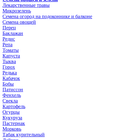
Лекарственные травы
Микрозелень
Семена огород на подоконнике и балконе
Семена овощей
Перец
Баклажан
Редис
Репа
Томаты
Капуста
Тыква
Горох
Редька
Кабачок
Бобы
Патиссон
Фенхель
Свекла
Картофель
Огурцы
Кукуруза
Пастернак
Морковь
Табак курительный