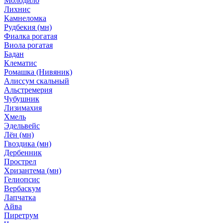
Молодило
Лихнис
Камнеломка
Рудбекия (мн)
Фиалка рогатая
Виола рогатая
Бадан
Клематис
Ромашка (Нивяник)
Алиссум скальный
Альстремерия
Чубушник
Лизимахия
Хмель
Эдельвейс
Лён (мн)
Гвоздика (мн)
Дербенник
Прострел
Хризантема (мн)
Гелиопсис
Вербаскум
Лапчатка
Айва
Пиретрум