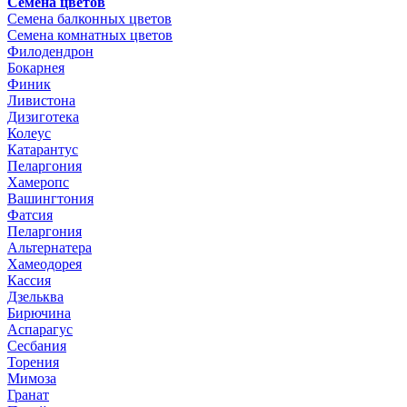
Семена цветов
Семена балконных цветов
Семена комнатных цветов
Филодендрон
Бокарнея
Финик
Ливистона
Дизиготека
Колеус
Катарантус
Пеларгония
Хамеропс
Вашингтония
Фатсия
Пеларгония
Альтернатера
Хамеодорея
Кассия
Дзельква
Бирючина
Аспарагус
Сесбания
Торения
Мимоза
Гранат