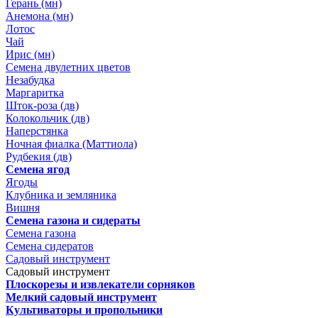
Герань (мн)
Анемона (мн)
Лотос
Чай
Ирис (мн)
Семена двулетних цветов
Незабудка
Маргаритка
Шток-роза (дв)
Колокольчик (дв)
Наперстянка
Ночная фиалка (Маттиола)
Рудбекия (дв)
Семена ягод
Ягоды
Клубника и земляника
Вишня
Семена газона и сидераты
Семена газона
Семена сидератов
Садовый инструмент
Садовый инструмент
Плоскорезы и извлекатели сорняков
Мелкий садовый инструмент
Культиваторы и пропольники