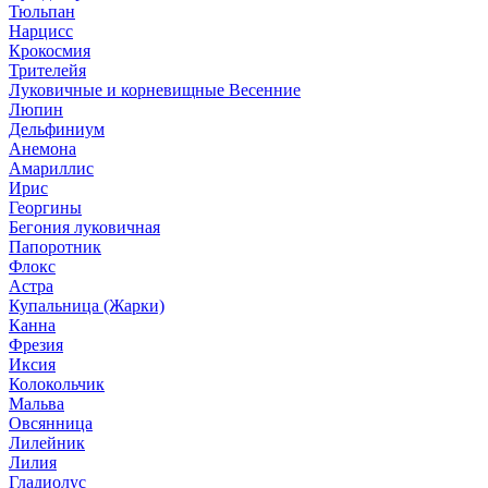
Тюльпан
Нарцисс
Крокосмия
Трителейя
Луковичные и корневищные Весенние
Люпин
Дельфиниум
Анемона
Амариллис
Ирис
Георгины
Бегония луковичная
Папоротник
Флокс
Астра
Купальница (Жарки)
Канна
Фрезия
Иксия
Колокольчик
Мальва
Овсянница
Лилейник
Лилия
Гладиолус