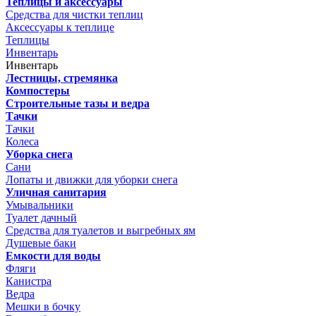
Теплицы и аксессуары
Средства для чистки теплиц
Аксессуары к теплице
Теплицы
Инвентарь
Инвентарь
Лестницы, стремянка
Компостеры
Строительные тазы и ведра
Тачки
Тачки
Колеса
Уборка снега
Сани
Лопаты и движки для уборки снега
Уличная санитария
Умывальники
Туалет дачный
Средства для туалетов и выгребных ям
Душевые баки
Емкости для воды
Фляги
Канистра
Ведра
Мешки в бочку