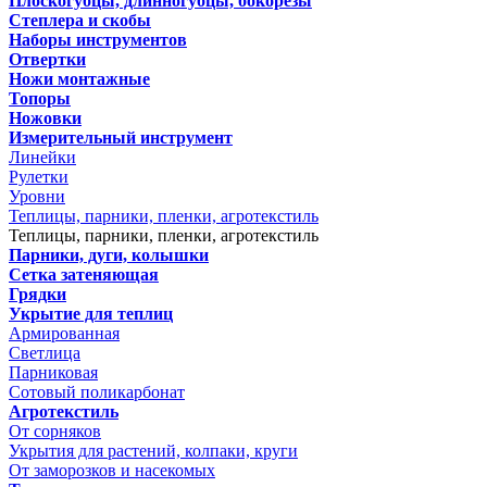
Плоскогубцы, длинногубцы, бокорезы
Степлера и скобы
Наборы инструментов
Отвертки
Ножи монтажные
Топоры
Ножовки
Измерительный инструмент
Линейки
Рулетки
Уровни
Теплицы, парники, пленки, агротекстиль
Теплицы, парники, пленки, агротекстиль
Парники, дуги, колышки
Сетка затеняющая
Грядки
Укрытие для теплиц
Армированная
Светлица
Парниковая
Сотовый поликарбонат
Агротекстиль
От сорняков
Укрытия для растений, колпаки, круги
От заморозков и насекомых