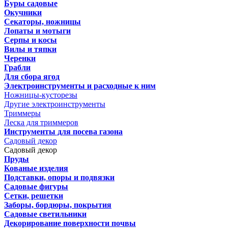
Буры садовые
Окучники
Секаторы, ножницы
Лопаты и мотыги
Серпы и косы
Вилы и тяпки
Черенки
Грабли
Для сбора ягод
Электроинструменты и расходные к ним
Ножницы-кусторезы
Другие электроинструменты
Триммеры
Леска для триммеров
Инструменты для посева газона
Садовый декор
Садовый декор
Пруды
Кованые изделия
Подставки, опоры и подвязки
Садовые фигуры
Сетки, решетки
Заборы, бордюры, покрытия
Садовые светильники
Декорирование поверхности почвы