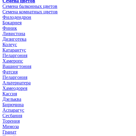
Семена цветов
Семена балконных цветов
Семена комнатных цветов
Филодендрон
Бокарнея
Финик
Ливистона
Дизиготека
Колеус
Катарантус
Пеларгония
Хамеропс
Вашингтония
Фатсия
Пеларгония
Альтернатера
Хамеодорея
Кассия
Дзельква
Бирючина
Аспарагус
Сесбания
Торения
Мимоза
Гранат