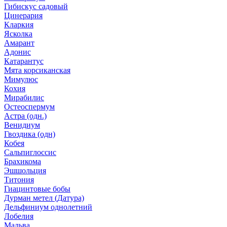
Гибискус садовый
Цинерария
Кларкия
Ясколка
Амарант
Адонис
Катарантус
Мята корсиканская
Мимулюс
Кохия
Мирабилис
Остеоспермум
Астра (одн.)
Венидиум
Гвоздика (одн)
Кобея
Сальпиглоссис
Брахикома
Эшшольция
Титония
Гиацинтовые бобы
Дурман метел (Датура)
Дельфиниум однолетний
Лобелия
Мальва