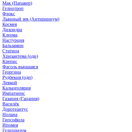
Мак (Папавер)
Гелиотроп
Флокс
Львиный зев (Антириннум)
Космея
Дихондра
Клеома
Настурция
Бальзамин
Статица
Хризантема (одн)
Крепис
Фасоль вьющаяся
Георгина
Рудбекия (одн)
Левкой
Кальцеолярия
Импатиенс
Газания (Гацания)
Василёк
Доротеантус
Нолана
Гипсофила
Ипомея
Гелихризум