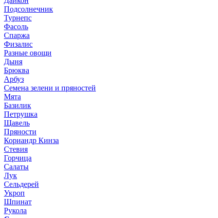
Дайкон
Подсолнечник
Турнепс
Фасоль
Спаржа
Физалис
Разные овощи
Дыня
Брюква
Арбуз
Семена зелени и пряностей
Мята
Базилик
Петрушка
Щавель
Пряности
Кориандр Кинза
Стевия
Горчица
Салаты
Лук
Сельдерей
Укроп
Шпинат
Рукола