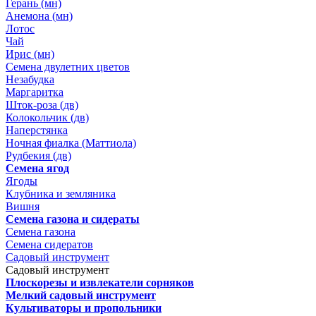
Герань (мн)
Анемона (мн)
Лотос
Чай
Ирис (мн)
Семена двулетних цветов
Незабудка
Маргаритка
Шток-роза (дв)
Колокольчик (дв)
Наперстянка
Ночная фиалка (Маттиола)
Рудбекия (дв)
Семена ягод
Ягоды
Клубника и земляника
Вишня
Семена газона и сидераты
Семена газона
Семена сидератов
Садовый инструмент
Садовый инструмент
Плоскорезы и извлекатели сорняков
Мелкий садовый инструмент
Культиваторы и пропольники