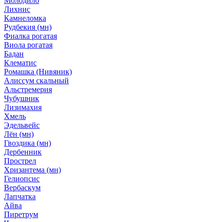
Молодило
Лихнис
Камнеломка
Рудбекия (мн)
Фиалка рогатая
Виола рогатая
Бадан
Клематис
Ромашка (Нивяник)
Алиссум скальный
Альстремерия
Чубушник
Лизимахия
Хмель
Эдельвейс
Лён (мн)
Гвоздика (мн)
Дербенник
Прострел
Хризантема (мн)
Гелиопсис
Вербаскум
Лапчатка
Айва
Пиретрум