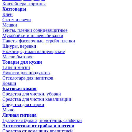
Контейнера, корзины
Хозтовары
Клей
Скотч и свечи
Мешки
Тенты, пленки солнцезащитные
Мухобойки и пылевыбивалки
Пакеты фасовочные, стрейч пленки
Шнуры, веревки
Ножницы, ножи канцелярские
Масло бытовое
Товары для кухни
Тазы и миски
Емкости для продуктов
Стеклотара для напитков
Ковши
Бытовая химия
Средства для чистки, уборки
Средства для чистки канализации
Средства для стирки
Мыло
Личная гигиена
Туалетная бумага, полотенца, салфетки
Антисептики от грибка и плесени
Средства от домашних вредителей