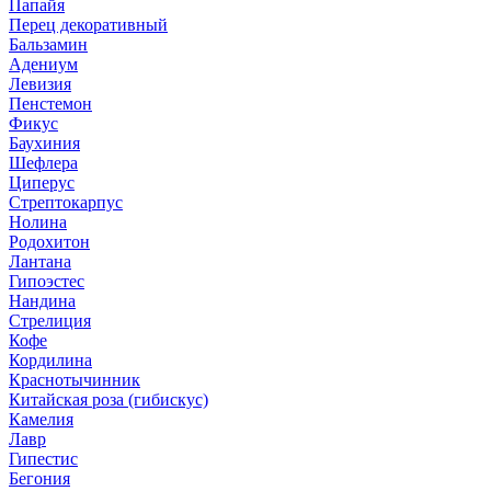
Папайя
Перец декоративный
Бальзамин
Адениум
Левизия
Пенстемон
Фикус
Баухиния
Шефлера
Циперус
Стрептокарпус
Нолина
Родохитон
Лантана
Гипоэстес
Нандина
Стрелиция
Кофе
Кордилина
Краснотычинник
Китайская роза (гибискус)
Камелия
Лавр
Гипестис
Бегония