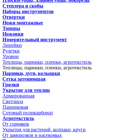
Плоскогубцы, длинногубцы, бокорезы
Степлера и скобы
Наборы инструментов
Отвертки
Ножи монтажные
Топоры
Ножовки
Измерительный инструмент
Линейки
Рулетки
Уровни
Теплицы, парники, пленки, агротекстиль
Теплицы, парники, пленки, агротекстиль
Парники, дуги, колышки
Сетка затеняющая
Грядки
Укрытие для теплиц
Армированная
Светлица
Парниковая
Сотовый поликарбонат
Агротекстиль
От сорняков
Укрытия для растений, колпаки, круги
От заморозков и насекомых