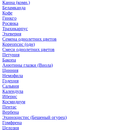
Канна (комн.)
Беламканда
Кофе
Гинкго
Росянка
Трахикарпус
Эхеверия
Семена однолетних цветов
Кореопсис (одн)
Смеси однолетних цветов
Петуния
Бакопа
Анютины глазки (Виола)
Цинния
Немофила
Годеция
Сальвия
Календула
Иберис
Космидиум
Пентас
Вербена
Эхиноцистис (Бешеный огурец)
Гомфрена
Целозия