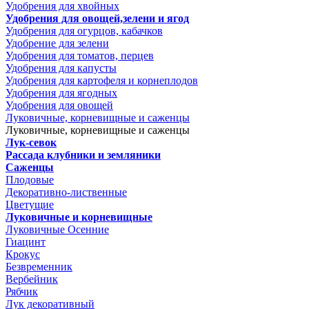
Удобрения для хвойных
Удобрения для овощей,зелени и ягод
Удобрения для огурцов, кабачков
Удобрение для зелени
Удобрения для томатов, перцев
Удобрения для капусты
Удобрения для картофеля и корнеплодов
Удобрения для ягодных
Удобрения для овощей
Луковичные, корневищные и саженцы
Луковичные, корневищные и саженцы
Лук-севок
Рассада клубники и земляники
Саженцы
Плодовые
Декоративно-лиственные
Цветущие
Луковичные и корневищные
Луковичные Осенние
Гиацинт
Крокус
Безвременник
Вербейник
Рябчик
Лук декоративный