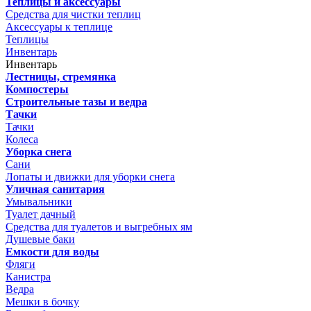
Теплицы и аксессуары
Средства для чистки теплиц
Аксессуары к теплице
Теплицы
Инвентарь
Инвентарь
Лестницы, стремянка
Компостеры
Строительные тазы и ведра
Тачки
Тачки
Колеса
Уборка снега
Сани
Лопаты и движки для уборки снега
Уличная санитария
Умывальники
Туалет дачный
Средства для туалетов и выгребных ям
Душевые баки
Емкости для воды
Фляги
Канистра
Ведра
Мешки в бочку