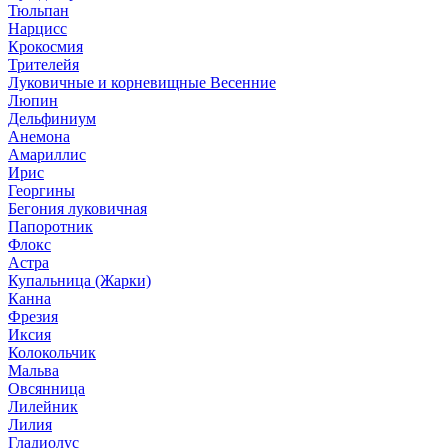
Тюльпан
Нарцисс
Крокосмия
Трителейя
Луковичные и корневищные Весенние
Люпин
Дельфиниум
Анемона
Амариллис
Ирис
Георгины
Бегония луковичная
Папоротник
Флокс
Астра
Купальница (Жарки)
Канна
Фрезия
Иксия
Колокольчик
Мальва
Овсянница
Лилейник
Лилия
Гладиолус