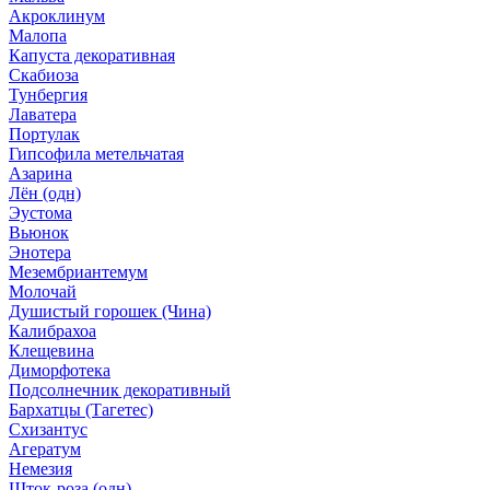
Акроклинум
Малопа
Капуста декоративная
Скабиоза
Тунбергия
Лаватера
Портулак
Гипсофила метельчатая
Азарина
Лён (одн)
Эустома
Вьюнок
Энотера
Мезембриантемум
Молочай
Душистый горошек (Чина)
Калибрахоа
Клещевина
Диморфотека
Подсолнечник декоративный
Бархатцы (Тагетес)
Схизантус
Агератум
Немезия
Шток-роза (одн)