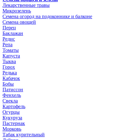
Лекарственные травы
Микрозелень
Семена огород на подоконнике и балконе
Семена овощей
Перец
Баклажан
Редис
Репа
Томаты
Капуста
Тыква
Горох
Редька
Кабачок
Бобы
Патиссон
Фенхель
Свекла
Картофель
Огурцы
Кукуруза
Пастернак
Морковь
Табак курительный