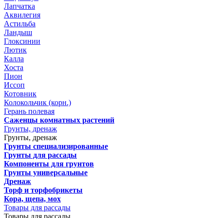
Лапчатка
Аквилегия
Астильба
Ландыш
Глоксинии
Лютик
Калла
Хоста
Пион
Иссоп
Котовник
Колокольчик (корн.)
Герань полевая
Саженцы комнатных растений
Грунты, дренаж
Грунты, дренаж
Грунты специализированные
Грунты для рассады
Компоненты для грунтов
Грунты универсальные
Дренаж
Торф и торфобрикеты
Кора, щепа, мох
Товары для рассады
Товары для рассады