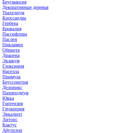
Бругмансия
Декоративные деревья
Трахелиум
Кроссандра
Гербера
Бровалия
Пассифлора
Паслен
Цикламен
Обриета
Драцена
Экзакум
Глоксиния
Населла
Примула
Бруссонетия
Делоникс
Пахиподиум
Юкка
Гортензия
Гаультерия
Эвкалипт
Литопс
Кактус
Абутилон