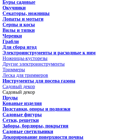
Буры садовые
Окучники
Секаторы, ножницы
Лопаты и мотыги
Серпы и косы
Вилы и тяпки
Черенки
Грабли
Для сбора ягод
Электроинструменты и расходные к ним
Ножницы-кусторезы
Другие электроинструменты
Триммеры
Леска для триммеров
Инструменты для посева газона
Садовый декор
Садовый декор
Пруды
Кованые изделия
Подставки, опоры и подвязки
Садовые фигуры
Сетки, решетки
Заборы, бордюры, покрытия
Садовые светильники
Декорирование поверхности почвы