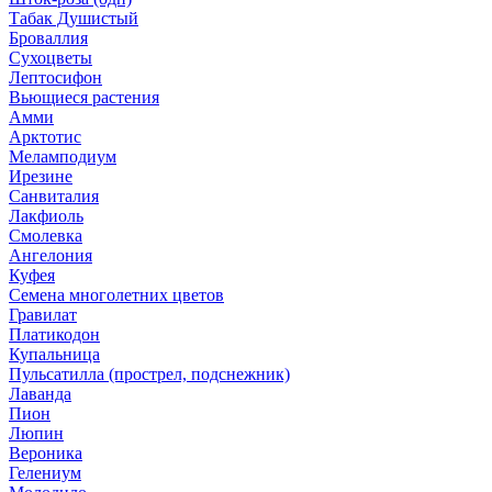
Табак Душистый
Броваллия
Сухоцветы
Лептосифон
Вьющиеся растения
Амми
Арктотис
Меламподиум
Ирезине
Санвиталия
Лакфиоль
Смолевка
Ангелония
Куфея
Семена многолетних цветов
Гравилат
Платикодон
Купальница
Пульсатилла (прострел, подснежник)
Лаванда
Пион
Люпин
Вероника
Гелениум