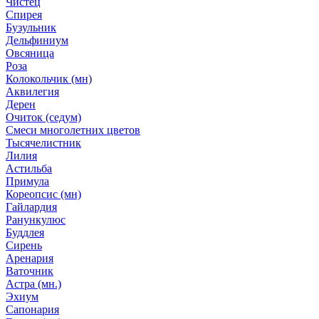
Чистец
Спирея
Бузульник
Дельфиниум
Овсяница
Роза
Колокольчик (мн)
Аквилегия
Дерен
Очиток (седум)
Смеси многолетних цветов
Тысячелистник
Лилия
Астильба
Примула
Кореопсис (мн)
Гайлардия
Ранункулюс
Буддлея
Сирень
Аренария
Ваточник
Астра (мн.)
Эхиум
Сапонария