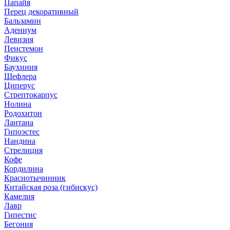
Папайя
Перец декоративный
Бальзамин
Адениум
Левизия
Пенстемон
Фикус
Баухиния
Шефлера
Циперус
Стрептокарпус
Нолина
Родохитон
Лантана
Гипоэстес
Нандина
Стрелиция
Кофе
Кордилина
Краснотычинник
Китайская роза (гибискус)
Камелия
Лавр
Гипестис
Бегония