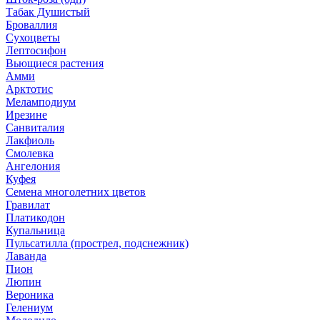
Табак Душистый
Броваллия
Сухоцветы
Лептосифон
Вьющиеся растения
Амми
Арктотис
Меламподиум
Ирезине
Санвиталия
Лакфиоль
Смолевка
Ангелония
Куфея
Семена многолетних цветов
Гравилат
Платикодон
Купальница
Пульсатилла (прострел, подснежник)
Лаванда
Пион
Люпин
Вероника
Гелениум