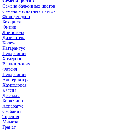
Семена цветов
Семена балконных цветов
Семена комнатных цветов
Филодендрон
Бокарнея
Финик
Ливистона
Дизиготека
Колеус
Катарантус
Пеларгония
Хамеропс
Вашингтония
Фатсия
Пеларгония
Альтернатера
Хамеодорея
Кассия
Дзельква
Бирючина
Аспарагус
Сесбания
Торения
Мимоза
Гранат