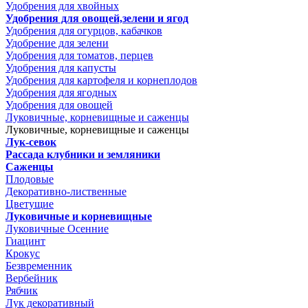
Удобрения для хвойных
Удобрения для овощей,зелени и ягод
Удобрения для огурцов, кабачков
Удобрение для зелени
Удобрения для томатов, перцев
Удобрения для капусты
Удобрения для картофеля и корнеплодов
Удобрения для ягодных
Удобрения для овощей
Луковичные, корневищные и саженцы
Луковичные, корневищные и саженцы
Лук-севок
Рассада клубники и земляники
Саженцы
Плодовые
Декоративно-лиственные
Цветущие
Луковичные и корневищные
Луковичные Осенние
Гиацинт
Крокус
Безвременник
Вербейник
Рябчик
Лук декоративный