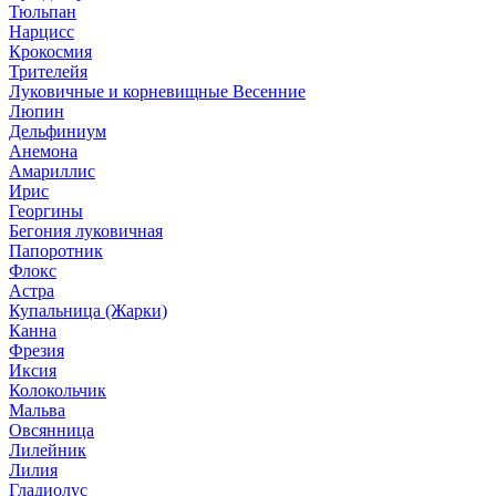
Тюльпан
Нарцисс
Крокосмия
Трителейя
Луковичные и корневищные Весенние
Люпин
Дельфиниум
Анемона
Амариллис
Ирис
Георгины
Бегония луковичная
Папоротник
Флокс
Астра
Купальница (Жарки)
Канна
Фрезия
Иксия
Колокольчик
Мальва
Овсянница
Лилейник
Лилия
Гладиолус