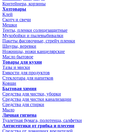
Контейнера, корзины
Хозтовары
Клей
Скотч и свечи
Мешки
Тенты, пленки солнцезащитные
Мухобойки и пылевыбивалки
Пакеты фасовочные, стрейч пленки
Шнуры, веревки
Ножницы, ножи канцелярские
Масло бытовое
Товары для кухни
Тазы и миски
Емкости для продуктов
Стеклотара для напитков
Ковши
Бытовая химия
Средства для чистки, уборки
Средства для чистки канализации
Средства для стирки
Мыло
Личная гигиена
Туалетная бумага, полотенца, салфетки
Антисептики от грибка и плесени
Средства от домашних вредителей