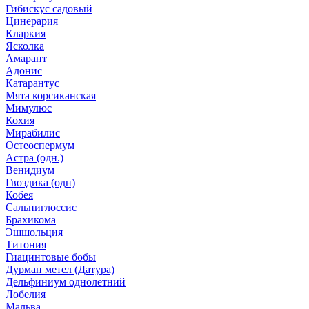
Гибискус садовый
Цинерария
Кларкия
Ясколка
Амарант
Адонис
Катарантус
Мята корсиканская
Мимулюс
Кохия
Мирабилис
Остеоспермум
Астра (одн.)
Венидиум
Гвоздика (одн)
Кобея
Сальпиглоссис
Брахикома
Эшшольция
Титония
Гиацинтовые бобы
Дурман метел (Датура)
Дельфиниум однолетний
Лобелия
Мальва