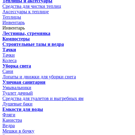
Теплицы и аксессуары
Средства для чистки теплиц
Аксессуары к теплице
Теплицы
Инвентарь
Инвентарь
Лестницы, стремянка
Компостеры
Строительные тазы и ведра
Тачки
Тачки
Колеса
Уборка снега
Сани
Лопаты и движки для уборки снега
Уличная санитария
Умывальники
Туалет дачный
Средства для туалетов и выгребных ям
Душевые баки
Емкости для воды
Фляги
Канистра
Ведра
Мешки в бочку