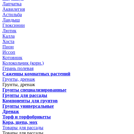
Лапчатка
Аквилегия
Астильба
Ландыш
Глоксинии
Лютик
Калла
Хоста
Пион
Иссоп
Котовник
Колокольчик (корн.)
Герань полевая
Саженцы комнатных растений
Грунты, дренаж
Грунты, дренаж
Грунты специализированные
Грунты для рассады
Компоненты для грунтов
Грунты универсальные
Дренаж
Торф и торфобрикеты
Кора, щепа, мох
Товары для рассады
Товары для рассады