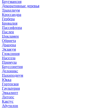
Бругмансия
Декоративные деревья
Трахелиум
Кроссандра
Гербера
Бровалия
Пассифлора
Паслен
Цикламен
Обриета
Драцена
Экзакум
Глоксиния
Населла
Примула
Бруссонетия
Делоникс
Пахиподиум
Юкка
Гортензия
Гаультерия
Эвкалипт
Литопс
Кактус
Абутилон