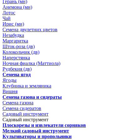
Герань (мн)
Анемона (мн)
Лотос
Чай
Ирис (мн)
Семена двулетних цветов
Незабудка
Маргаритка
Шток-роза (дв)
Колокольчик (дв)
Наперстянка
Ночная фиалка (Маттиола)
Рудбекия (дв)
Семена ягод
Ягоды
Клубника и земляника
Вишня
Семена газона и сидераты
Семена газона
Семена сидератов
Садовый инструмент
Садовый инструмент
Плоскорезы и извлекатели сорняков
Мелкий садовый инструмент
Культиваторы и пропольники