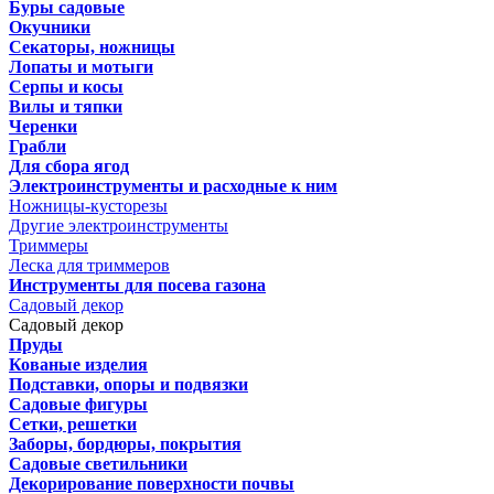
Буры садовые
Окучники
Секаторы, ножницы
Лопаты и мотыги
Серпы и косы
Вилы и тяпки
Черенки
Грабли
Для сбора ягод
Электроинструменты и расходные к ним
Ножницы-кусторезы
Другие электроинструменты
Триммеры
Леска для триммеров
Инструменты для посева газона
Садовый декор
Садовый декор
Пруды
Кованые изделия
Подставки, опоры и подвязки
Садовые фигуры
Сетки, решетки
Заборы, бордюры, покрытия
Садовые светильники
Декорирование поверхности почвы