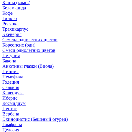
Канна (комн.)
Беламканда
Кофе
Гинкго
Росянка
Трахикарпус
Эхеверия
Семена однолетних цветов
Кореопсис (одн)
Смеси однолетних цветов
Петуния
Бакопа
Анютины глазки (Виола)
Цинния
Немофила
Годеция
Сальвия
Календула
Иберис
Космидиум
Пентас
Вербена
Эхиноцистис (Бешеный огурец)
Гомфрена
Целозия