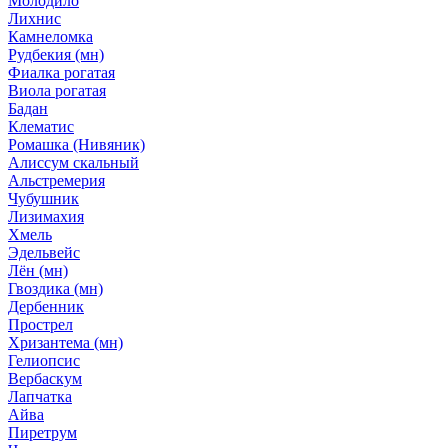
Молодило
Лихнис
Камнеломка
Рудбекия (мн)
Фиалка рогатая
Виола рогатая
Бадан
Клематис
Ромашка (Нивяник)
Алиссум скальный
Альстремерия
Чубушник
Лизимахия
Хмель
Эдельвейс
Лён (мн)
Гвоздика (мн)
Дербенник
Прострел
Хризантема (мн)
Гелиопсис
Вербаскум
Лапчатка
Айва
Пиретрум