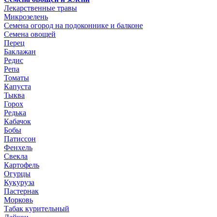
Лекарственные травы
Микрозелень
Семена огород на подоконнике и балконе
Семена овощей
Перец
Баклажан
Редис
Репа
Томаты
Капуста
Тыква
Горох
Редька
Кабачок
Бобы
Патиссон
Фенхель
Свекла
Картофель
Огурцы
Кукуруза
Пастернак
Морковь
Табак курительный