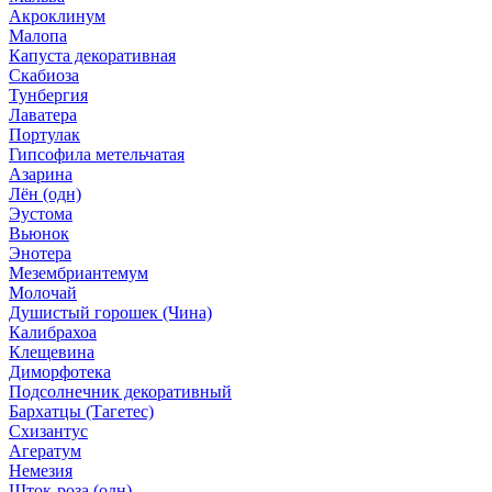
Акроклинум
Малопа
Капуста декоративная
Скабиоза
Тунбергия
Лаватера
Портулак
Гипсофила метельчатая
Азарина
Лён (одн)
Эустома
Вьюнок
Энотера
Мезембриантемум
Молочай
Душистый горошек (Чина)
Калибрахоа
Клещевина
Диморфотека
Подсолнечник декоративный
Бархатцы (Тагетес)
Схизантус
Агератум
Немезия
Шток-роза (одн)