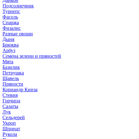
Дайкон
Подсолнечник
Турнепс
Фасоль
Спаржа
Физалис
Разные овощи
Дыня
Брюква
Арбуз
Семена зелени и пряностей
Мята
Базилик
Петрушка
Щавель
Пряности
Кориандр Кинза
Стевия
Горчица
Салаты
Лук
Сельдерей
Укроп
Шпинат
Рукола