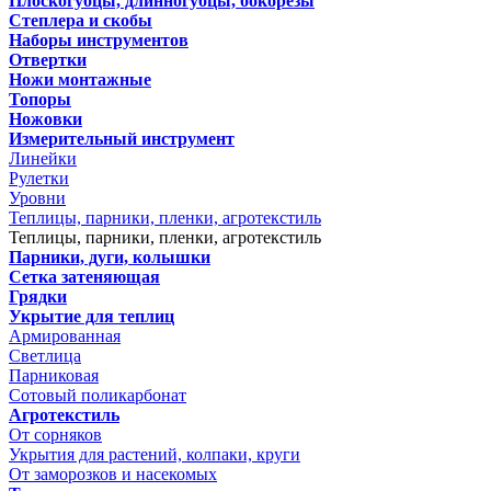
Плоскогубцы, длинногубцы, бокорезы
Степлера и скобы
Наборы инструментов
Отвертки
Ножи монтажные
Топоры
Ножовки
Измерительный инструмент
Линейки
Рулетки
Уровни
Теплицы, парники, пленки, агротекстиль
Теплицы, парники, пленки, агротекстиль
Парники, дуги, колышки
Сетка затеняющая
Грядки
Укрытие для теплиц
Армированная
Светлица
Парниковая
Сотовый поликарбонат
Агротекстиль
От сорняков
Укрытия для растений, колпаки, круги
От заморозков и насекомых