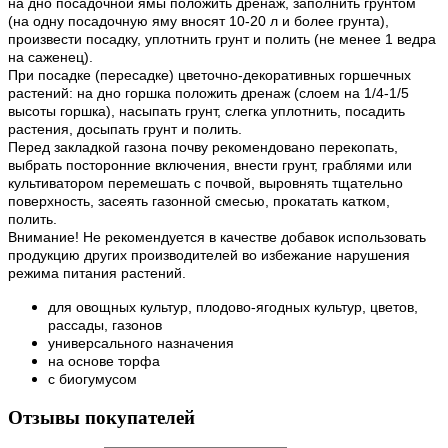
на дно посадочной ямы положить дренаж, заполнить грунтом
(на одну посадочную яму вносят 10-20 л и более грунта),
произвести посадку, уплотнить грунт и полить (не менее 1 ведра
на саженец).
При посадке (пересадке) цветочно-декоративных горшечных
растений: на дно горшка положить дренаж (слоем на 1/4-1/5
высоты горшка), насыпать грунт, слегка уплотнить, посадить
растения, досыпать грунт и полить.
Перед закладкой газона почву рекомендовано перекопать,
выбрать посторонние включения, внести грунт, граблями или
культиватором перемешать с почвой, выровнять тщательно
поверхность, засеять газонной смесью, прокатать катком,
полить.
Внимание! Не рекомендуется в качестве добавок использовать
продукцию других производителей во избежание нарушения
режима питания растений.
для овощных культур, плодово-ягодных культур, цветов,
рассады, газонов
универсального назначения
на основе торфа
с биогумусом
Отзывы покупателей