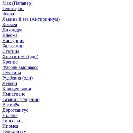
Мак (Папавер)
Гелиотроп
Флокс
Львиный зев (Антириннум)
Космея
Дихондра
Клеома
Настурция
Бальзамин
Статица
Хризантема (одн)
Крепис
Фасоль вьющаяся
Георгина
Рудбекия (одн)
Левкой
Кальцеолярия
Импатиенс
Газания (Гацания)
Василёк
Доротеантус
Нолана
Гипсофила
Ипомея
Гелихризум