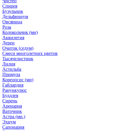
Чистец
Спирея
Бузульник
Дельфиниум
Овсяница
Роза
Колокольчик (мн)
Аквилегия
Дерен
Очиток (седум)
Смеси многолетних цветов
Тысячелистник
Лилия
Астильба
Примула
Кореопсис (мн)
Гайлардия
Ранункулюс
Буддлея
Сирень
Аренария
Ваточник
Астра (мн.)
Эхиум
Сапонария