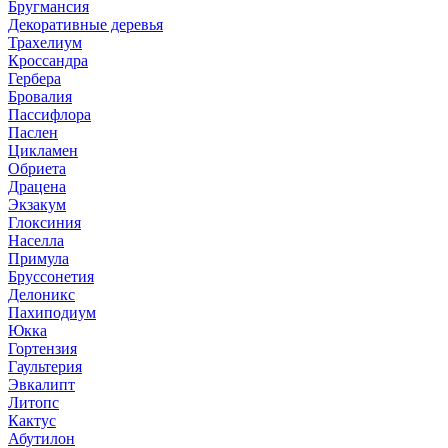
Бругмансия
Декоративные деревья
Трахелиум
Кроссандра
Гербера
Бровалия
Пассифлора
Паслен
Цикламен
Обриета
Драцена
Экзакум
Глоксиния
Населла
Примула
Бруссонетия
Делоникс
Пахиподиум
Юкка
Гортензия
Гаультерия
Эвкалипт
Литопс
Кактус
Абутилон