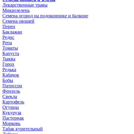
Лекарственные травы
Микрозелень
Семена огород на подоконнике и балконе
Семена овощей
Перец
Баклажан
Редис
Репа
Томаты
Капуста
Тыква
Горох
Редька
Кабачок
Бобы
Патиссон
Фенхель
Свекла
Картофель
Огурцы
Кукуруза
Пастернак
Морковь
Табак курительный