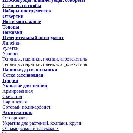
Плоскогубцы, длинногубцы, бокорезы
Степлера и скобы
Наборы инструментов
Отвертки
Ножи монтажные
Топоры
Ножовки
Измерительный инструмент
Линейки
Рулетки
Уровни
Теплицы, парники, пленки, агротекстиль
Теплицы, парники, пленки, агротекстиль
Парники, дуги, колышки
Сетка затеняющая
Грядки
Укрытие для теплиц
Армированная
Светлица
Парниковая
Сотовый поликарбонат
Агротекстиль
От сорняков
Укрытия для растений, колпаки, круги
От заморозков и насекомых