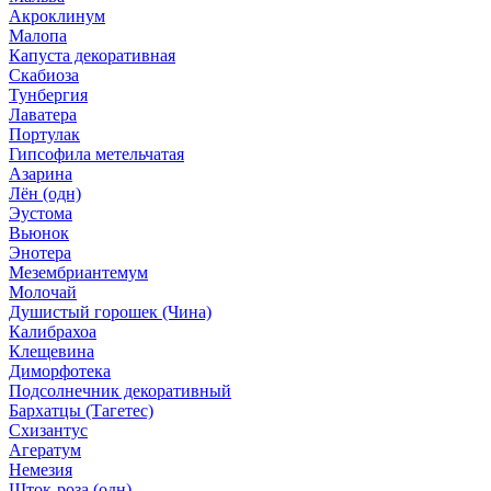
Акроклинум
Малопа
Капуста декоративная
Скабиоза
Тунбергия
Лаватера
Портулак
Гипсофила метельчатая
Азарина
Лён (одн)
Эустома
Вьюнок
Энотера
Мезембриантемум
Молочай
Душистый горошек (Чина)
Калибрахоа
Клещевина
Диморфотека
Подсолнечник декоративный
Бархатцы (Тагетес)
Схизантус
Агератум
Немезия
Шток-роза (одн)