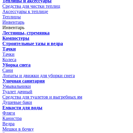
Теплицы и аксессуары
Средства для чистки теплиц
Аксессуары к теплице
Теплицы
Инвентарь
Инвентарь
Лестницы, стремянка
Компостеры
Строительные тазы и ведра
Тачки
Тачки
Колеса
Уборка снега
Сани
Лопаты и движки для уборки снега
Уличная санитария
Умывальники
Туалет дачный
Средства для туалетов и выгребных ям
Душевые баки
Емкости для воды
Фляги
Канистра
Ведра
Мешки в бочку