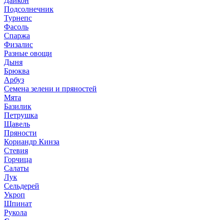
Дайкон
Подсолнечник
Турнепс
Фасоль
Спаржа
Физалис
Разные овощи
Дыня
Брюква
Арбуз
Семена зелени и пряностей
Мята
Базилик
Петрушка
Щавель
Пряности
Кориандр Кинза
Стевия
Горчица
Салаты
Лук
Сельдерей
Укроп
Шпинат
Рукола