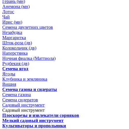
Герань (мн)
Анемона (мн)
Лотос
Чай
Ирис (мн)
Семена двулетних цветов
Незабудка
Маргаритка
Шток-роза (дв)
Колокольчик (дв)
Наперстянка
Ночная фиалка (Маттиола)
Рудбекия (дв)
Семена ягод
Ягоды
Клубника и земляника
Вишня
Семена газона и сидераты
Семена газона
Семена сидератов
Садовый инструмент
Садовый инструмент
Плоскорезы и извлекатели сорняков
Мелкий садовый инструмент
Культиваторы и пропольники