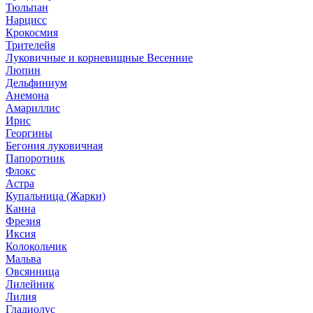
Тюльпан
Нарцисс
Крокосмия
Трителейя
Луковичные и корневищные Весенние
Люпин
Дельфиниум
Анемона
Амариллис
Ирис
Георгины
Бегония луковичная
Папоротник
Флокс
Астра
Купальница (Жарки)
Канна
Фрезия
Иксия
Колокольчик
Мальва
Овсянница
Лилейник
Лилия
Гладиолус