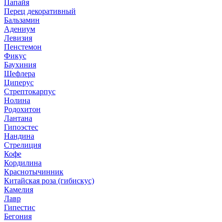
Папайя
Перец декоративный
Бальзамин
Адениум
Левизия
Пенстемон
Фикус
Баухиния
Шефлера
Циперус
Стрептокарпус
Нолина
Родохитон
Лантана
Гипоэстес
Нандина
Стрелиция
Кофе
Кордилина
Краснотычинник
Китайская роза (гибискус)
Камелия
Лавр
Гипестис
Бегония