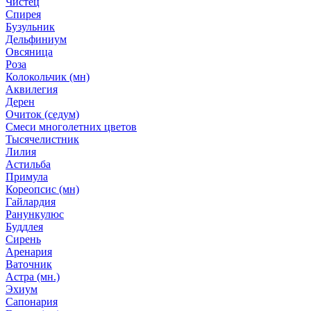
Чистец
Спирея
Бузульник
Дельфиниум
Овсяница
Роза
Колокольчик (мн)
Аквилегия
Дерен
Очиток (седум)
Смеси многолетних цветов
Тысячелистник
Лилия
Астильба
Примула
Кореопсис (мн)
Гайлардия
Ранункулюс
Буддлея
Сирень
Аренария
Ваточник
Астра (мн.)
Эхиум
Сапонария