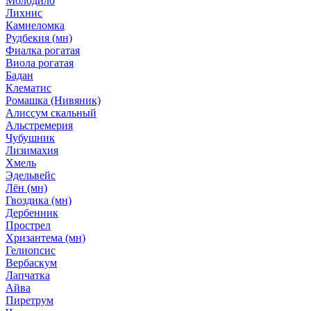
Молодило
Лихнис
Камнеломка
Рудбекия (мн)
Фиалка рогатая
Виола рогатая
Бадан
Клематис
Ромашка (Нивяник)
Алиссум скальный
Альстремерия
Чубушник
Лизимахия
Хмель
Эдельвейс
Лён (мн)
Гвоздика (мн)
Дербенник
Прострел
Хризантема (мн)
Гелиопсис
Вербаскум
Лапчатка
Айва
Пиретрум