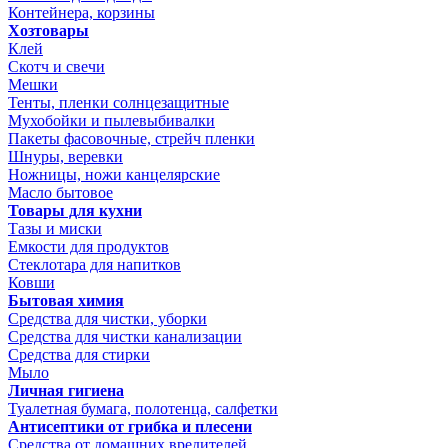
Контейнера, корзины
Хозтовары
Клей
Скотч и свечи
Мешки
Тенты, пленки солнцезащитные
Мухобойки и пылевыбивалки
Пакеты фасовочные, стрейч пленки
Шнуры, веревки
Ножницы, ножи канцелярские
Масло бытовое
Товары для кухни
Тазы и миски
Емкости для продуктов
Стеклотара для напитков
Ковши
Бытовая химия
Средства для чистки, уборки
Средства для чистки канализации
Средства для стирки
Мыло
Личная гигиена
Туалетная бумага, полотенца, салфетки
Антисептики от грибка и плесени
Средства от домашних вредителей