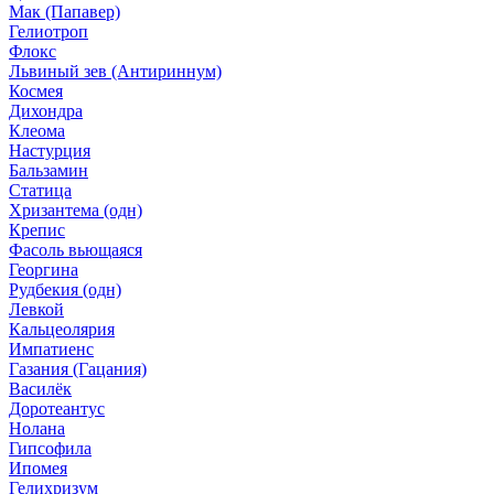
Мак (Папавер)
Гелиотроп
Флокс
Львиный зев (Антириннум)
Космея
Дихондра
Клеома
Настурция
Бальзамин
Статица
Хризантема (одн)
Крепис
Фасоль вьющаяся
Георгина
Рудбекия (одн)
Левкой
Кальцеолярия
Импатиенс
Газания (Гацания)
Василёк
Доротеантус
Нолана
Гипсофила
Ипомея
Гелихризум