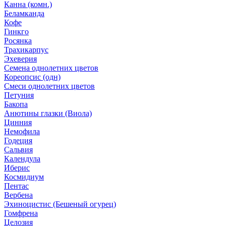
Канна (комн.)
Беламканда
Кофе
Гинкго
Росянка
Трахикарпус
Эхеверия
Семена однолетних цветов
Кореопсис (одн)
Смеси однолетних цветов
Петуния
Бакопа
Анютины глазки (Виола)
Цинния
Немофила
Годеция
Сальвия
Календула
Иберис
Космидиум
Пентас
Вербена
Эхиноцистис (Бешеный огурец)
Гомфрена
Целозия