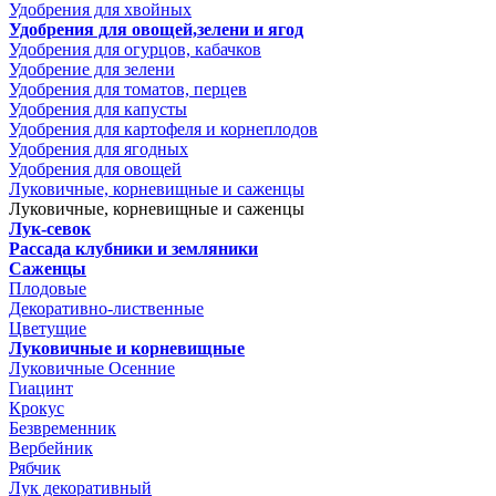
Удобрения для хвойных
Удобрения для овощей,зелени и ягод
Удобрения для огурцов, кабачков
Удобрение для зелени
Удобрения для томатов, перцев
Удобрения для капусты
Удобрения для картофеля и корнеплодов
Удобрения для ягодных
Удобрения для овощей
Луковичные, корневищные и саженцы
Луковичные, корневищные и саженцы
Лук-севок
Рассада клубники и земляники
Саженцы
Плодовые
Декоративно-лиственные
Цветущие
Луковичные и корневищные
Луковичные Осенние
Гиацинт
Крокус
Безвременник
Вербейник
Рябчик
Лук декоративный