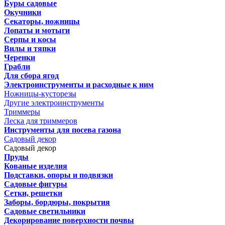
Буры садовые
Окучники
Секаторы, ножницы
Лопаты и мотыги
Серпы и косы
Вилы и тяпки
Черенки
Грабли
Для сбора ягод
Электроинструменты и расходные к ним
Ножницы-кусторезы
Другие электроинструменты
Триммеры
Леска для триммеров
Инструменты для посева газона
Садовый декор
Садовый декор
Пруды
Кованые изделия
Подставки, опоры и подвязки
Садовые фигуры
Сетки, решетки
Заборы, бордюры, покрытия
Садовые светильники
Декорирование поверхности почвы