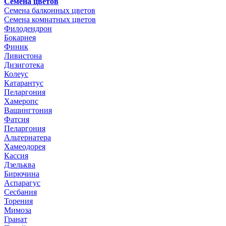
Семена цветов
Семена балконных цветов
Семена комнатных цветов
Филодендрон
Бокарнея
Финик
Ливистона
Дизиготека
Колеус
Катарантус
Пеларгония
Хамеропс
Вашингтония
Фатсия
Пеларгония
Альтернатера
Хамеодорея
Кассия
Дзельква
Бирючина
Аспарагус
Сесбания
Торения
Мимоза
Гранат