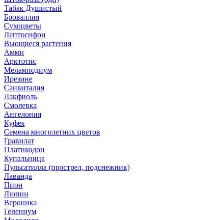
Табак Душистый
Броваллия
Сухоцветы
Лептосифон
Вьющиеся растения
Амми
Арктотис
Меламподиум
Ирезине
Санвиталия
Лакфиоль
Смолевка
Ангелония
Куфея
Семена многолетних цветов
Гравилат
Платикодон
Купальница
Пульсатилла (прострел, подснежник)
Лаванда
Пион
Люпин
Вероника
Гелениум