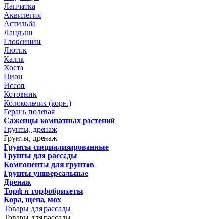
Лапчатка
Аквилегия
Астильба
Ландыш
Глоксинии
Лютик
Калла
Хоста
Пион
Иссоп
Котовник
Колокольчик (корн.)
Герань полевая
Саженцы комнатных растений
Грунты, дренаж
Грунты, дренаж
Грунты специализированные
Грунты для рассады
Компоненты для грунтов
Грунты универсальные
Дренаж
Торф и торфобрикеты
Кора, щепа, мох
Товары для рассады
Товары для рассады