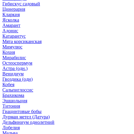
Гибискус садовый
Цинерария
Кларкия
Ясколка
Амарант
Адонис
Катарантус
Мята корсиканская
Мимулюс
Кохия
Мирабилис
Остеоспермум
Астра (одн.)
Венидиум
Гвоздика (одн)
Кобея
Сальпиглоссис
Брахикома
Эшшольция
Титония
Гиацинтовые бобы
Дурман метел (Датура)
Дельфиниум однолетний
Лобелия
Мальва