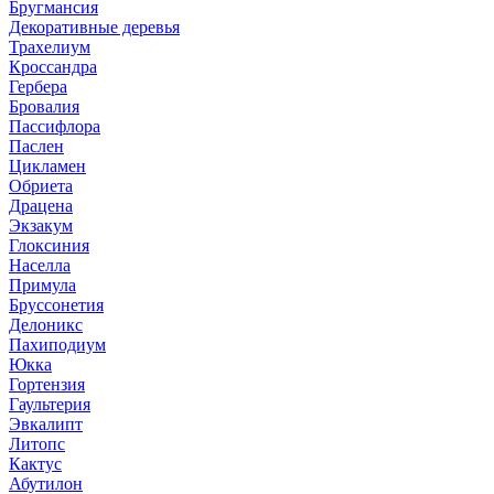
Бругмансия
Декоративные деревья
Трахелиум
Кроссандра
Гербера
Бровалия
Пассифлора
Паслен
Цикламен
Обриета
Драцена
Экзакум
Глоксиния
Населла
Примула
Бруссонетия
Делоникс
Пахиподиум
Юкка
Гортензия
Гаультерия
Эвкалипт
Литопс
Кактус
Абутилон