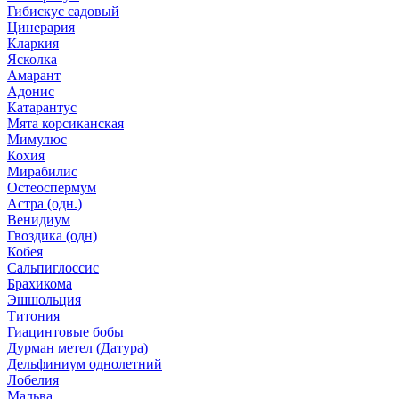
Гибискус садовый
Цинерария
Кларкия
Ясколка
Амарант
Адонис
Катарантус
Мята корсиканская
Мимулюс
Кохия
Мирабилис
Остеоспермум
Астра (одн.)
Венидиум
Гвоздика (одн)
Кобея
Сальпиглоссис
Брахикома
Эшшольция
Титония
Гиацинтовые бобы
Дурман метел (Датура)
Дельфиниум однолетний
Лобелия
Мальва