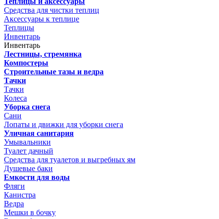
Теплицы и аксессуары
Средства для чистки теплиц
Аксессуары к теплице
Теплицы
Инвентарь
Инвентарь
Лестницы, стремянка
Компостеры
Строительные тазы и ведра
Тачки
Тачки
Колеса
Уборка снега
Сани
Лопаты и движки для уборки снега
Уличная санитария
Умывальники
Туалет дачный
Средства для туалетов и выгребных ям
Душевые баки
Емкости для воды
Фляги
Канистра
Ведра
Мешки в бочку