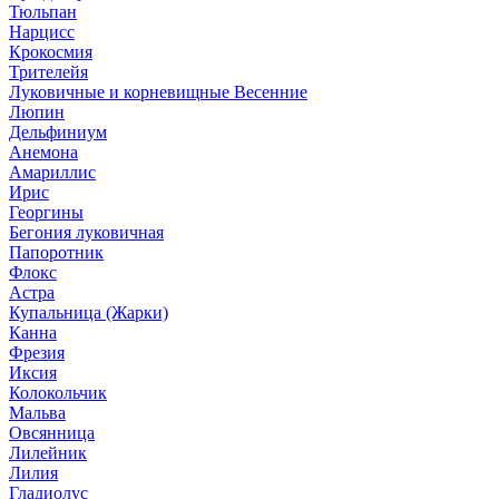
Тюльпан
Нарцисс
Крокосмия
Трителейя
Луковичные и корневищные Весенние
Люпин
Дельфиниум
Анемона
Амариллис
Ирис
Георгины
Бегония луковичная
Папоротник
Флокс
Астра
Купальница (Жарки)
Канна
Фрезия
Иксия
Колокольчик
Мальва
Овсянница
Лилейник
Лилия
Гладиолус