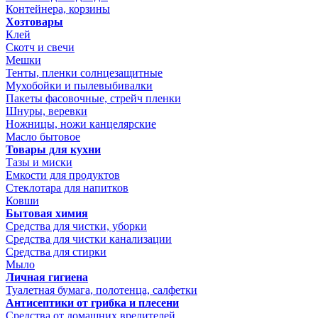
Контейнера, корзины
Хозтовары
Клей
Скотч и свечи
Мешки
Тенты, пленки солнцезащитные
Мухобойки и пылевыбивалки
Пакеты фасовочные, стрейч пленки
Шнуры, веревки
Ножницы, ножи канцелярские
Масло бытовое
Товары для кухни
Тазы и миски
Емкости для продуктов
Стеклотара для напитков
Ковши
Бытовая химия
Средства для чистки, уборки
Средства для чистки канализации
Средства для стирки
Мыло
Личная гигиена
Туалетная бумага, полотенца, салфетки
Антисептики от грибка и плесени
Средства от домашних вредителей