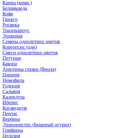
Канна (комн.)
Беламканда
Кофе
Гинкго
Росянка
Трахикарпус
Эхеверия
Семена однолетних цветов
Кореопсис (одн)
Смеси однолетних цветов
Петуния
Бакопа
Анютины глазки (Виола)
Цинния
Немофила
Годеция
Сальвия
Календула
Иберис
Космидиум
Пентас
Вербена
Эхиноцистис (Бешеный огурец)
Гомфрена
Целозия