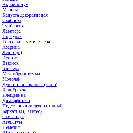
Акроклинум
Малопа
Капуста декоративная
Скабиоза
Тунбергия
Лаватера
Портулак
Гипсофила метельчатая
Азарина
Лён (одн)
Эустома
Вьюнок
Энотера
Мезембриантемум
Молочай
Душистый горошек (Чина)
Калибрахоа
Клещевина
Диморфотека
Подсолнечник декоративный
Бархатцы (Тагетес)
Схизантус
Агератум
Немезия
Шток-роза (одн)