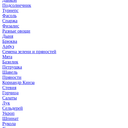
Дайкон
Подсолнечник
Турнепс
Фасоль
Спаржа
Физалис
Разные овощи
Дыня
Брюква
Арбуз
Семена зелени и пряностей
Мята
Базилик
Петрушка
Щавель
Пряности
Кориандр Кинза
Стевия
Горчица
Салаты
Лук
Сельдерей
Укроп
Шпинат
Рукола