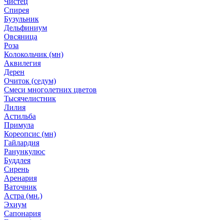
Чистец
Спирея
Бузульник
Дельфиниум
Овсяница
Роза
Колокольчик (мн)
Аквилегия
Дерен
Очиток (седум)
Смеси многолетних цветов
Тысячелистник
Лилия
Астильба
Примула
Кореопсис (мн)
Гайлардия
Ранункулюс
Буддлея
Сирень
Аренария
Ваточник
Астра (мн.)
Эхиум
Сапонария