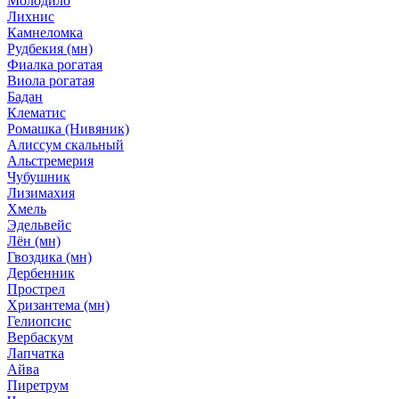
Молодило
Лихнис
Камнеломка
Рудбекия (мн)
Фиалка рогатая
Виола рогатая
Бадан
Клематис
Ромашка (Нивяник)
Алиссум скальный
Альстремерия
Чубушник
Лизимахия
Хмель
Эдельвейс
Лён (мн)
Гвоздика (мн)
Дербенник
Прострел
Хризантема (мн)
Гелиопсис
Вербаскум
Лапчатка
Айва
Пиретрум