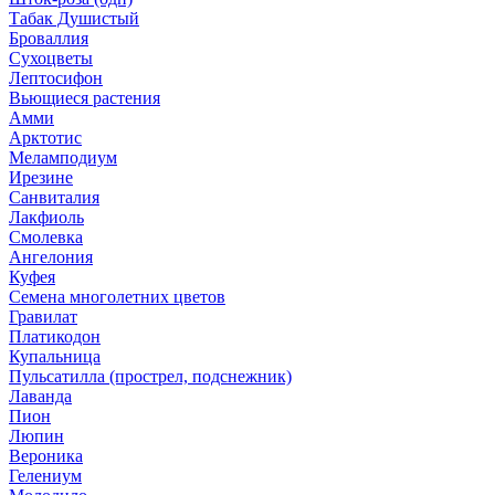
Табак Душистый
Броваллия
Сухоцветы
Лептосифон
Вьющиеся растения
Амми
Арктотис
Меламподиум
Ирезине
Санвиталия
Лакфиоль
Смолевка
Ангелония
Куфея
Семена многолетних цветов
Гравилат
Платикодон
Купальница
Пульсатилла (прострел, подснежник)
Лаванда
Пион
Люпин
Вероника
Гелениум