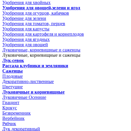
Удобрения для хвойных
Удобрения для овощей,зелени и ягод
Удобрения для огурцов, кабачков
Удобрение для зелени
Удобрения для томатов, перцев
Удобрения для капусты
Удобрения для картофеля и корнеплодов
Удобрения для ягодных
Удобрения для овощей
Луковичные, корневищные и саженцы
Луковичные, корневищные и саженцы
Лук-севок
Рассада клубники и земляники
Саженцы
Плодовые
Декоративно-лиственные
Цветущие
Луковичные и корневищные
Луковичные Осенние
Гиацинт
Крокус
Безвременник
Вербейник
Рябчик
Лук декоративный