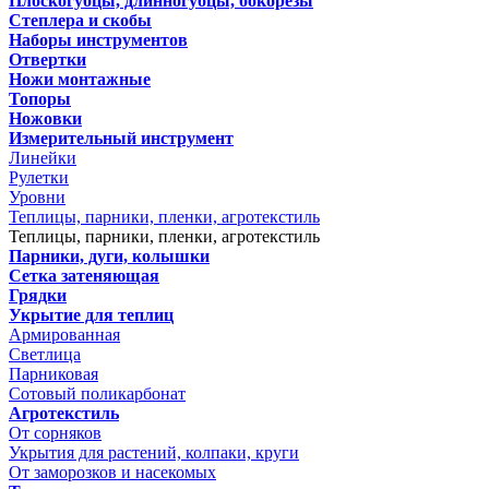
Плоскогубцы, длинногубцы, бокорезы
Степлера и скобы
Наборы инструментов
Отвертки
Ножи монтажные
Топоры
Ножовки
Измерительный инструмент
Линейки
Рулетки
Уровни
Теплицы, парники, пленки, агротекстиль
Теплицы, парники, пленки, агротекстиль
Парники, дуги, колышки
Сетка затеняющая
Грядки
Укрытие для теплиц
Армированная
Светлица
Парниковая
Сотовый поликарбонат
Агротекстиль
От сорняков
Укрытия для растений, колпаки, круги
От заморозков и насекомых