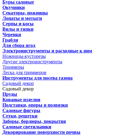
Буры садовые
Окучники
Секаторы, ножницы
Лопаты и мотыги
Серпы и косы
Вилы и тяпки
Черенки
Грабли
Для сбора ягод
Электроинструменты и расходные к ним
Ножницы-кусторезы
Другие электроинструменты
Триммеры
Леска для триммеров
Инструменты для посева газона
Садовый декор
Садовый декор
Пруды
Кованые изделия
Подставки, опоры и подвязки
Садовые фигуры
Сетки, решетки
Заборы, бордюры, покрытия
Садовые светильники
Декорирование поверхности почвы