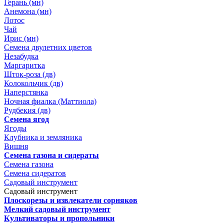
Герань (мн)
Анемона (мн)
Лотос
Чай
Ирис (мн)
Семена двулетних цветов
Незабудка
Маргаритка
Шток-роза (дв)
Колокольчик (дв)
Наперстянка
Ночная фиалка (Маттиола)
Рудбекия (дв)
Семена ягод
Ягоды
Клубника и земляника
Вишня
Семена газона и сидераты
Семена газона
Семена сидератов
Садовый инструмент
Садовый инструмент
Плоскорезы и извлекатели сорняков
Мелкий садовый инструмент
Культиваторы и пропольники