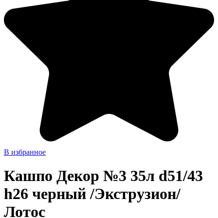
В избранное
Кашпо Декор №3 35л d51/43
h26 черный /Экструзион/
Лотос