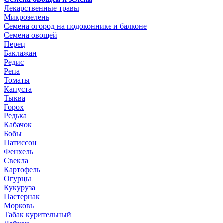
Лекарственные травы
Микрозелень
Семена огород на подоконнике и балконе
Семена овощей
Перец
Баклажан
Редис
Репа
Томаты
Капуста
Тыква
Горох
Редька
Кабачок
Бобы
Патиссон
Фенхель
Свекла
Картофель
Огурцы
Кукуруза
Пастернак
Морковь
Табак курительный