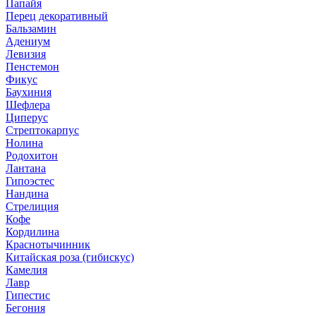
Папайя
Перец декоративный
Бальзамин
Адениум
Левизия
Пенстемон
Фикус
Баухиния
Шефлера
Циперус
Стрептокарпус
Нолина
Родохитон
Лантана
Гипоэстес
Нандина
Стрелиция
Кофе
Кордилина
Краснотычинник
Китайская роза (гибискус)
Камелия
Лавр
Гипестис
Бегония