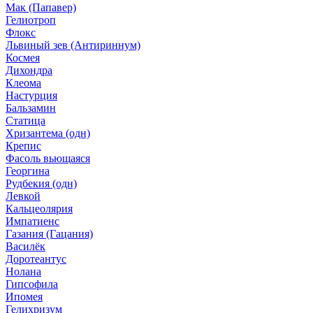
Мак (Папавер)
Гелиотроп
Флокс
Львиный зев (Антириннум)
Космея
Дихондра
Клеома
Настурция
Бальзамин
Статица
Хризантема (одн)
Крепис
Фасоль вьющаяся
Георгина
Рудбекия (одн)
Левкой
Кальцеолярия
Импатиенс
Газания (Гацания)
Василёк
Доротеантус
Нолана
Гипсофила
Ипомея
Гелихризум