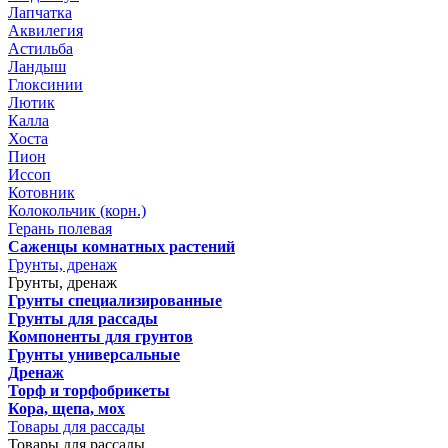
Лапчатка
Аквилегия
Астильба
Ландыш
Глоксинии
Лютик
Калла
Хоста
Пион
Иссоп
Котовник
Колокольчик (корн.)
Герань полевая
Саженцы комнатных растений
Грунты, дренаж
Грунты, дренаж
Грунты специализированные
Грунты для рассады
Компоненты для грунтов
Грунты универсальные
Дренаж
Торф и торфобрикеты
Кора, щепа, мох
Товары для рассады
Товары для рассады