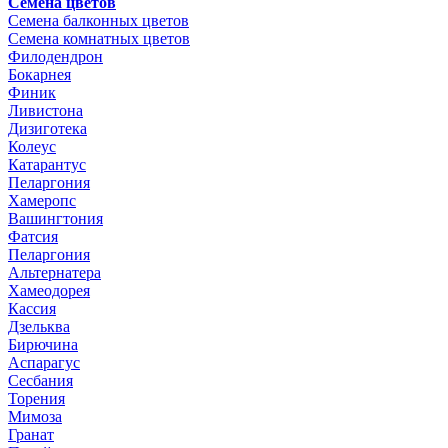
Семена цветов
Семена балконных цветов
Семена комнатных цветов
Филодендрон
Бокарнея
Финик
Ливистона
Дизиготека
Колеус
Катарантус
Пеларгония
Хамеропс
Вашингтония
Фатсия
Пеларгония
Альтернатера
Хамеодорея
Кассия
Дзельква
Бирючина
Аспарагус
Сесбания
Торения
Мимоза
Гранат