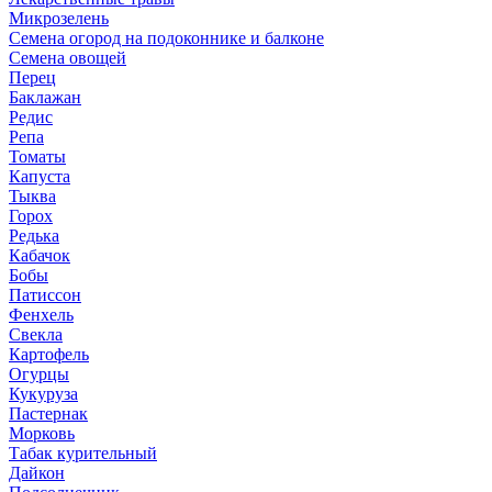
Микрозелень
Семена огород на подоконнике и балконе
Семена овощей
Перец
Баклажан
Редис
Репа
Томаты
Капуста
Тыква
Горох
Редька
Кабачок
Бобы
Патиссон
Фенхель
Свекла
Картофель
Огурцы
Кукуруза
Пастернак
Морковь
Табак курительный
Дайкон