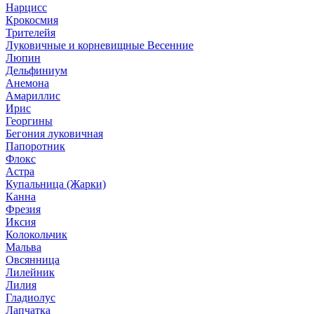
Нарцисс
Крокосмия
Трителейя
Луковичные и корневищные Весенние
Люпин
Дельфиниум
Анемона
Амариллис
Ирис
Георгины
Бегония луковичная
Папоротник
Флокс
Астра
Купальница (Жарки)
Канна
Фрезия
Иксия
Колокольчик
Мальва
Овсянница
Лилейник
Лилия
Гладиолус
Лапчатка