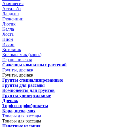
Аквилегия
Астильба
Ландыш
Глоксинии
Лютик
Калла
Хоста
Пион
Иссоп
Котовник
Колокольчик (корн.)
Герань полевая
Саженцы комнатных растений
Грунты, дренаж
Грунты, дренаж
Грунты специализированные
Грунты для рассады
Компоненты для грунтов
Грунты универсальные
Дренаж
Торф и торфобрикеты
Кора, щепа, мох
Товары для рассады
Товары для рассады
Печатные издания