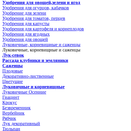
Удобрения для овощей,зелени и ягод
Удобрения для огурцов, кабачков
Удобрение для зелени
Удобрения для томатов, перцев
Удобрения для капусты
Удобрения для картофеля и корнеплодов
Удобрения для ягодных
Удобрения для овощей
Луковичные, корневищные и саженцы
Луковичные, корневищные и саженцы
Лук-севок
Рассада клубники и земляники
Саженцы
Плодовые
Декоративно-лиственные
Цветущие
Луковичные и корневищные
Луковичные Осенние
Гиацинт
Крокус
Безвременник
Вербейник
Рябчик
Лук декоративный
Тюльпан