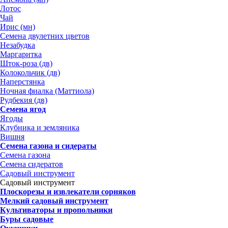
Лотос
Чай
Ирис (мн)
Семена двулетних цветов
Незабудка
Маргаритка
Шток-роза (дв)
Колокольчик (дв)
Наперстянка
Ночная фиалка (Маттиола)
Рудбекия (дв)
Семена ягод
Ягоды
Клубника и земляника
Вишня
Семена газона и сидераты
Семена газона
Семена сидератов
Садовый инструмент
Садовый инструмент
Плоскорезы и извлекатели сорняков
Мелкий садовый инструмент
Культиваторы и пропольники
Буры садовые