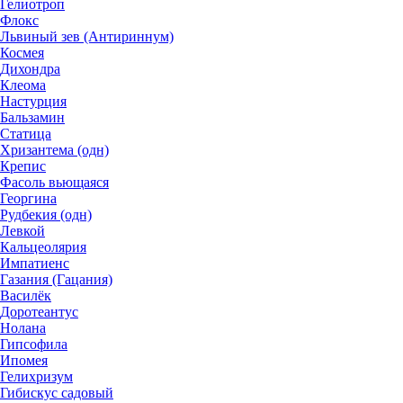
Гелиотроп
Флокс
Львиный зев (Антириннум)
Космея
Дихондра
Клеома
Настурция
Бальзамин
Статица
Хризантема (одн)
Крепис
Фасоль вьющаяся
Георгина
Рудбекия (одн)
Левкой
Кальцеолярия
Импатиенс
Газания (Гацания)
Василёк
Доротеантус
Нолана
Гипсофила
Ипомея
Гелихризум
Гибискус садовый