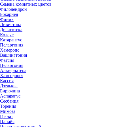
Семена комнатных цветов
Филодендрон
Бокарнея
Финик
Ливистона
Дизиготека
Колеус
Катарантус
Пеларгония
Хамеропс
Вашингтония
Фатсия
Пеларгония
Альтернатера
Хамеодорея
Кассия
Дзельква
Бирючина
Аспарагус
Сесбания
Торения
Мимоза
Гранат
Папайя
Перец декоративный