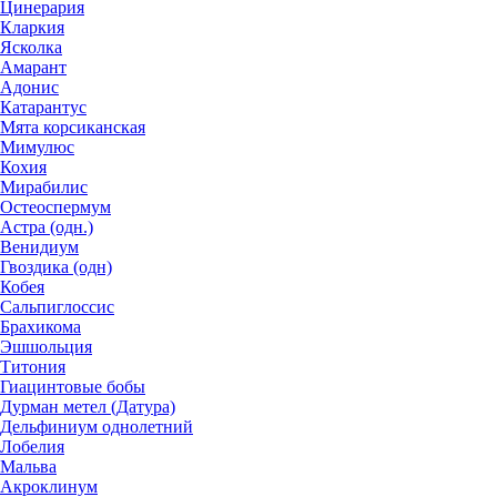
Цинерария
Кларкия
Ясколка
Амарант
Адонис
Катарантус
Мята корсиканская
Мимулюс
Кохия
Мирабилис
Остеоспермум
Астра (одн.)
Венидиум
Гвоздика (одн)
Кобея
Сальпиглоссис
Брахикома
Эшшольция
Титония
Гиацинтовые бобы
Дурман метел (Датура)
Дельфиниум однолетний
Лобелия
Мальва
Акроклинум