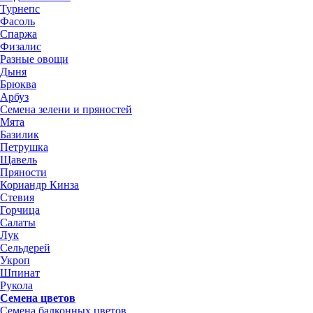
Турнепс
Фасоль
Спаржа
Физалис
Разные овощи
Дыня
Брюква
Арбуз
Семена зелени и пряностей
Мята
Базилик
Петрушка
Щавель
Пряности
Кориандр Кинза
Стевия
Горчица
Салаты
Лук
Сельдерей
Укроп
Шпинат
Рукола
Семена цветов
Семена балконных цветов