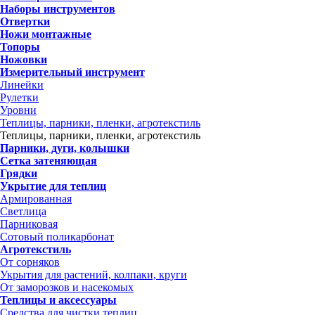
Наборы инструментов
Отвертки
Ножи монтажные
Топоры
Ножовки
Измерительный инструмент
Линейки
Рулетки
Уровни
Теплицы, парники, пленки, агротекстиль
Теплицы, парники, пленки, агротекстиль
Парники, дуги, колышки
Сетка затеняющая
Грядки
Укрытие для теплиц
Армированная
Светлица
Парниковая
Сотовый поликарбонат
Агротекстиль
От сорняков
Укрытия для растений, колпаки, круги
От заморозков и насекомых
Теплицы и аксессуары
Средства для чистки теплиц