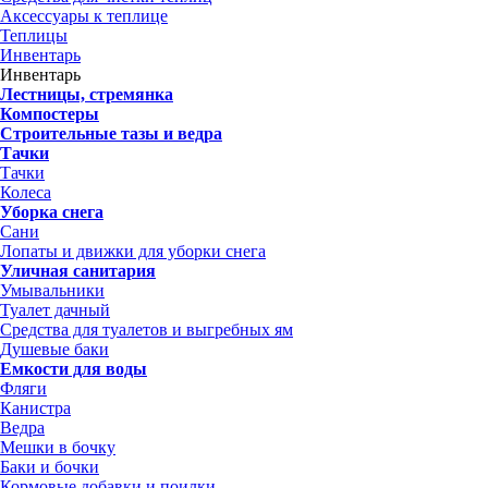
Аксессуары к теплице
Теплицы
Инвентарь
Инвентарь
Лестницы, стремянка
Компостеры
Строительные тазы и ведра
Тачки
Тачки
Колеса
Уборка снега
Сани
Лопаты и движки для уборки снега
Уличная санитария
Умывальники
Туалет дачный
Средства для туалетов и выгребных ям
Душевые баки
Емкости для воды
Фляги
Канистра
Ведра
Мешки в бочку
Баки и бочки
Кормовые добавки и поилки