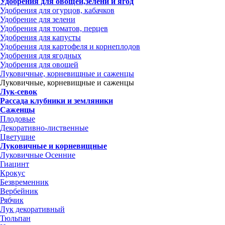
Удобрения для овощей,зелени и ягод
Удобрения для огурцов, кабачков
Удобрение для зелени
Удобрения для томатов, перцев
Удобрения для капусты
Удобрения для картофеля и корнеплодов
Удобрения для ягодных
Удобрения для овощей
Луковичные, корневищные и саженцы
Луковичные, корневищные и саженцы
Лук-севок
Рассада клубники и земляники
Саженцы
Плодовые
Декоративно-лиственные
Цветущие
Луковичные и корневищные
Луковичные Осенние
Гиацинт
Крокус
Безвременник
Вербейник
Рябчик
Лук декоративный
Тюльпан