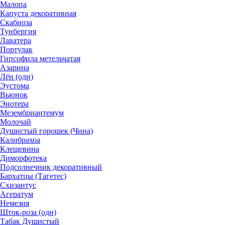
Малопа
Капуста декоративная
Скабиоза
Тунбергия
Лаватера
Портулак
Гипсофила метельчатая
Азарина
Лён (одн)
Эустома
Вьюнок
Энотера
Мезембриантемум
Молочай
Душистый горошек (Чина)
Калибрахоа
Клещевина
Диморфотека
Подсолнечник декоративный
Бархатцы (Тагетес)
Схизантус
Агератум
Немезия
Шток-роза (одн)
Табак Душистый