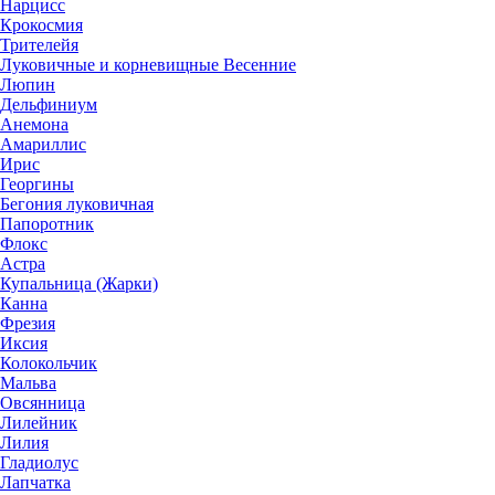
Нарцисс
Крокосмия
Трителейя
Луковичные и корневищные Весенние
Люпин
Дельфиниум
Анемона
Амариллис
Ирис
Георгины
Бегония луковичная
Папоротник
Флокс
Астра
Купальница (Жарки)
Канна
Фрезия
Иксия
Колокольчик
Мальва
Овсянница
Лилейник
Лилия
Гладиолус
Лапчатка