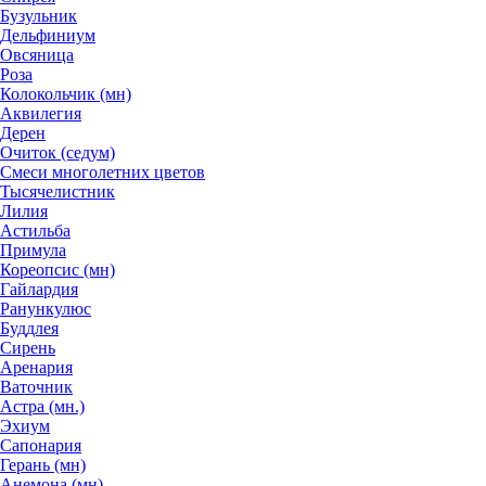
Бузульник
Дельфиниум
Овсяница
Роза
Колокольчик (мн)
Аквилегия
Дерен
Очиток (седум)
Смеси многолетних цветов
Тысячелистник
Лилия
Астильба
Примула
Кореопсис (мн)
Гайлардия
Ранункулюс
Буддлея
Сирень
Аренария
Ваточник
Астра (мн.)
Эхиум
Сапонария
Герань (мн)
Анемона (мн)