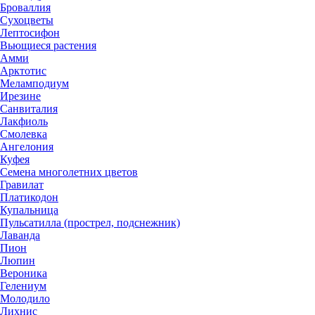
Броваллия
Сухоцветы
Лептосифон
Вьющиеся растения
Амми
Арктотис
Меламподиум
Ирезине
Санвиталия
Лакфиоль
Смолевка
Ангелония
Куфея
Семена многолетних цветов
Гравилат
Платикодон
Купальница
Пульсатилла (прострел, подснежник)
Лаванда
Пион
Люпин
Вероника
Гелениум
Молодило
Лихнис