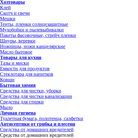
Хозтовары
Клей
Скотч и свечи
Мешки
Тенты, пленки солнцезащитные
Мухобойки и пылевыбивалки
Пакеты фасовочные, стрейч пленки
Шнуры, веревки
Ножницы, ножи канцелярские
Масло бытовое
Товары для кухни
Тазы и миски
Емкости для продуктов
Стеклотара для напитков
Ковши
Бытовая химия
Средства для чистки, уборки
Средства для чистки канализации
Средства для стирки
Мыло
Личная гигиена
Туалетная бумага, полотенца, салфетки
Антисептики от грибка и плесени
Средства от домашних вредителей
Средства от домашних вредителей