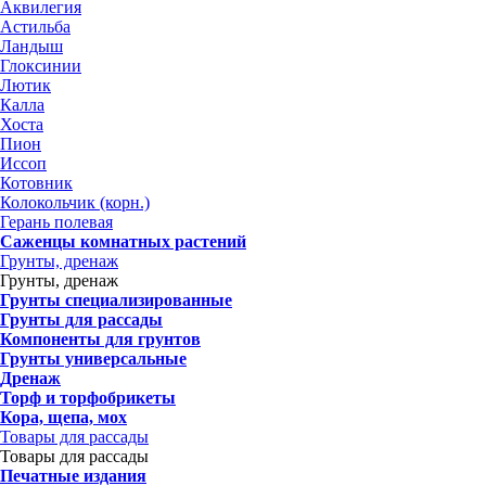
Аквилегия
Астильба
Ландыш
Глоксинии
Лютик
Калла
Хоста
Пион
Иссоп
Котовник
Колокольчик (корн.)
Герань полевая
Саженцы комнатных растений
Грунты, дренаж
Грунты, дренаж
Грунты специализированные
Грунты для рассады
Компоненты для грунтов
Грунты универсальные
Дренаж
Торф и торфобрикеты
Кора, щепа, мох
Товары для рассады
Товары для рассады
Печатные издания