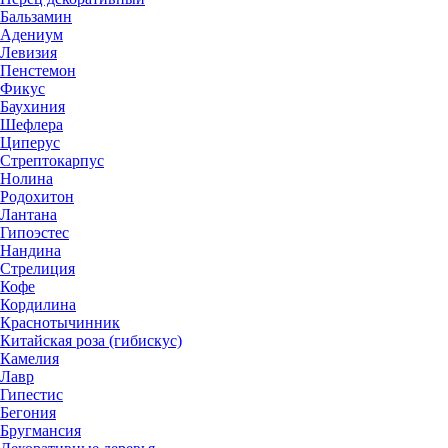
Бальзамин
Адениум
Левизия
Пенстемон
Фикус
Баухиния
Шефлера
Циперус
Стрептокарпус
Нолина
Родохитон
Лантана
Гипоэстес
Нандина
Стрелиция
Кофе
Кордилина
Краснотычинник
Китайская роза (гибискус)
Камелия
Лавр
Гипестис
Бегония
Бругмансия