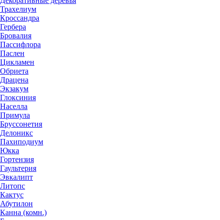
Декоративные деревья
Трахелиум
Кроссандра
Гербера
Бровалия
Пассифлора
Паслен
Цикламен
Обриета
Драцена
Экзакум
Глоксиния
Населла
Примула
Бруссонетия
Делоникс
Пахиподиум
Юкка
Гортензия
Гаультерия
Эвкалипт
Литопс
Кактус
Абутилон
Канна (комн.)