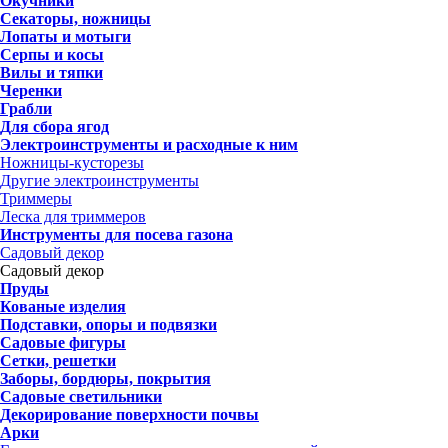
Окучники
Секаторы, ножницы
Лопаты и мотыги
Серпы и косы
Вилы и тяпки
Черенки
Грабли
Для сбора ягод
Электроинструменты и расходные к ним
Ножницы-кусторезы
Другие электроинструменты
Триммеры
Леска для триммеров
Инструменты для посева газона
Садовый декор
Садовый декор
Пруды
Кованые изделия
Подставки, опоры и подвязки
Садовые фигуры
Сетки, решетки
Заборы, бордюры, покрытия
Садовые светильники
Декорирование поверхности почвы
Арки