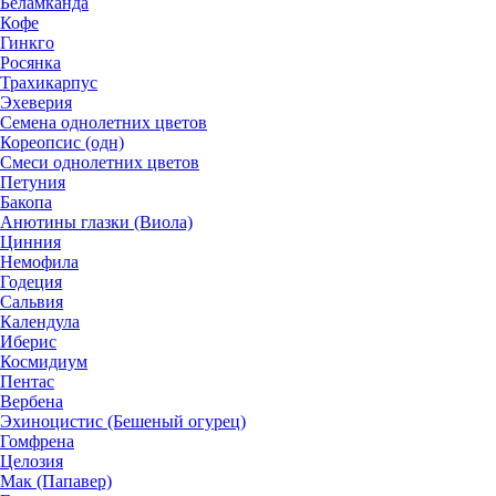
Беламканда
Кофе
Гинкго
Росянка
Трахикарпус
Эхеверия
Семена однолетних цветов
Кореопсис (одн)
Смеси однолетних цветов
Петуния
Бакопа
Анютины глазки (Виола)
Цинния
Немофила
Годеция
Сальвия
Календула
Иберис
Космидиум
Пентас
Вербена
Эхиноцистис (Бешеный огурец)
Гомфрена
Целозия
Мак (Папавер)