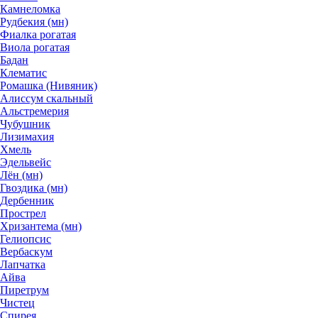
Камнеломка
Рудбекия (мн)
Фиалка рогатая
Виола рогатая
Бадан
Клематис
Ромашка (Нивяник)
Алиссум скальный
Альстремерия
Чубушник
Лизимахия
Хмель
Эдельвейс
Лён (мн)
Гвоздика (мн)
Дербенник
Прострел
Хризантема (мн)
Гелиопсис
Вербаскум
Лапчатка
Айва
Пиретрум
Чистец
Спирея