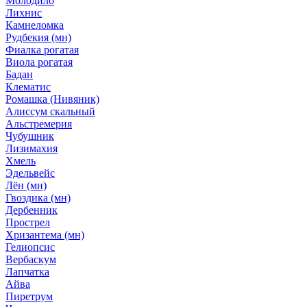
Молодило
Лихнис
Камнеломка
Рудбекия (мн)
Фиалка рогатая
Виола рогатая
Бадан
Клематис
Ромашка (Нивяник)
Алиссум скальный
Альстремерия
Чубушник
Лизимахия
Хмель
Эдельвейс
Лён (мн)
Гвоздика (мн)
Дербенник
Прострел
Хризантема (мн)
Гелиопсис
Вербаскум
Лапчатка
Айва
Пиретрум