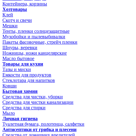
Контейнера, корзины
Хозтовары
Клей
Скотч и свечи
Мешки
Тенты, пленки солнцезащитные
Мухобойки и пылевыбивалки
Пакеты фасовочные, стрейч пленки
Шнуры, веревки
Ножницы, ножи канцелярские
Масло бытовое
Товары для кухни
Тазы и миски
Емкости для продуктов
Стеклотара для напитков
Ковши
Бытовая химия
Средства для чистки, уборки
Средства для чистки канализации
Средства для стирки
Мыло
Личная гигиена
Туалетная бумага, полотенца, салфетки
Антисептики от грибка и плесени
Средства от домашних вредителей