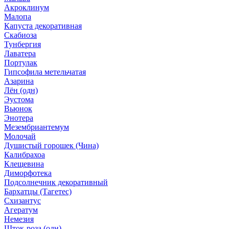
Акроклинум
Малопа
Капуста декоративная
Скабиоза
Тунбергия
Лаватера
Портулак
Гипсофила метельчатая
Азарина
Лён (одн)
Эустома
Вьюнок
Энотера
Мезембриантемум
Молочай
Душистый горошек (Чина)
Калибрахоа
Клещевина
Диморфотека
Подсолнечник декоративный
Бархатцы (Тагетес)
Схизантус
Агератум
Немезия
Шток-роза (одн)