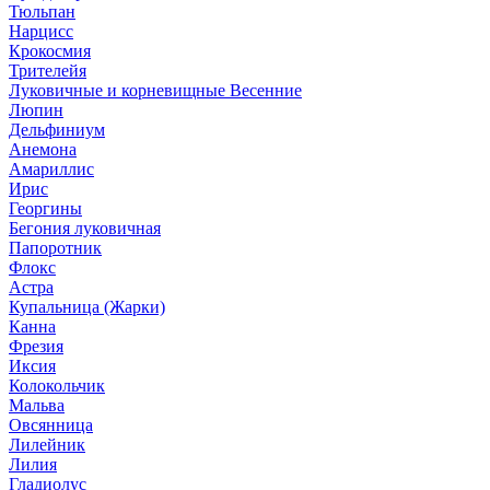
Тюльпан
Нарцисс
Крокосмия
Трителейя
Луковичные и корневищные Весенние
Люпин
Дельфиниум
Анемона
Амариллис
Ирис
Георгины
Бегония луковичная
Папоротник
Флокс
Астра
Купальница (Жарки)
Канна
Фрезия
Иксия
Колокольчик
Мальва
Овсянница
Лилейник
Лилия
Гладиолус