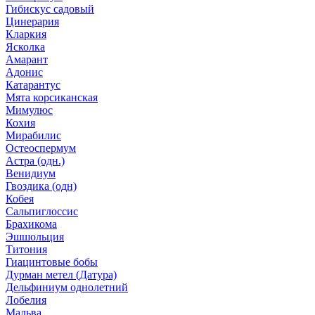
Гибискус садовый
Цинерария
Кларкия
Ясколка
Амарант
Адонис
Катарантус
Мята корсиканская
Мимулюс
Кохия
Мирабилис
Остеоспермум
Астра (одн.)
Венидиум
Гвоздика (одн)
Кобея
Сальпиглоссис
Брахикома
Эшшольция
Титония
Гиацинтовые бобы
Дурман метел (Датура)
Дельфиниум однолетний
Лобелия
Мальва