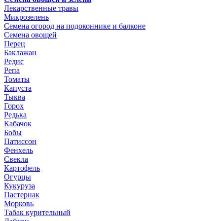
Лекарственные травы
Микрозелень
Семена огород на подоконнике и балконе
Семена овощей
Перец
Баклажан
Редис
Репа
Томаты
Капуста
Тыква
Горох
Редька
Кабачок
Бобы
Патиссон
Фенхель
Свекла
Картофель
Огурцы
Кукуруза
Пастернак
Морковь
Табак курительный