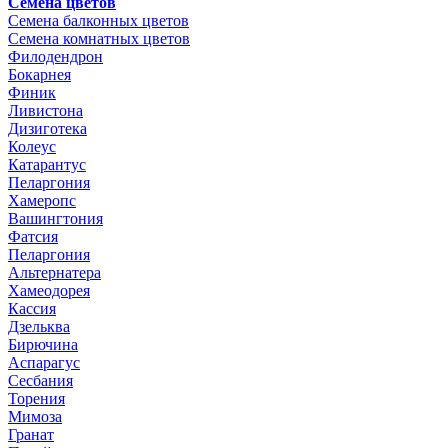
Семена цветов
Семена балконных цветов
Семена комнатных цветов
Филодендрон
Бокарнея
Финик
Ливистона
Дизиготека
Колеус
Катарантус
Пеларгония
Хамеропс
Вашингтония
Фатсия
Пеларгония
Альтернатера
Хамеодорея
Кассия
Дзельква
Бирючина
Аспарагус
Сесбания
Торения
Мимоза
Гранат