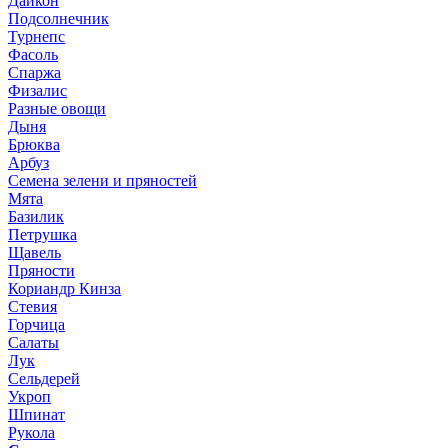
Дайкон
Подсолнечник
Турнепс
Фасоль
Спаржа
Физалис
Разные овощи
Дыня
Брюква
Арбуз
Семена зелени и пряностей
Мята
Базилик
Петрушка
Щавель
Пряности
Кориандр Кинза
Стевия
Горчица
Салаты
Лук
Сельдерей
Укроп
Шпинат
Рукола