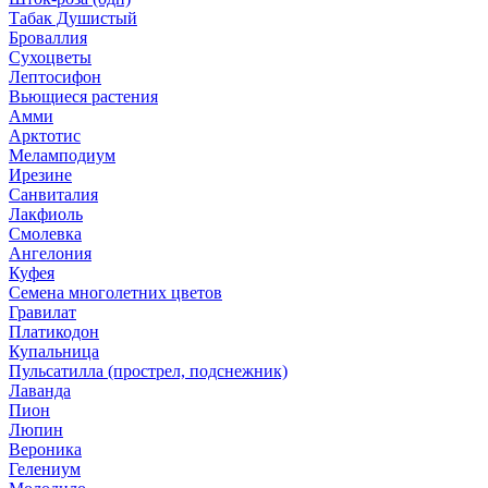
Табак Душистый
Броваллия
Сухоцветы
Лептосифон
Вьющиеся растения
Амми
Арктотис
Меламподиум
Ирезине
Санвиталия
Лакфиоль
Смолевка
Ангелония
Куфея
Семена многолетних цветов
Гравилат
Платикодон
Купальница
Пульсатилла (прострел, подснежник)
Лаванда
Пион
Люпин
Вероника
Гелениум