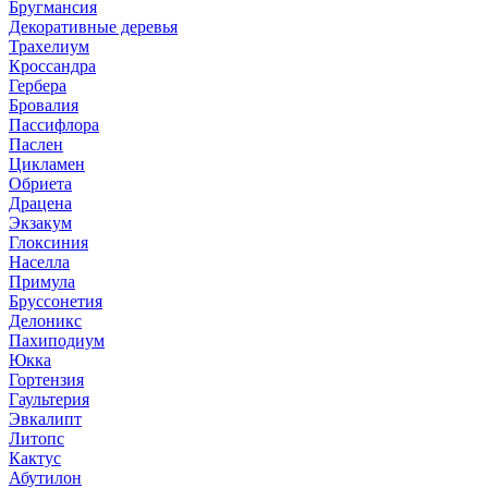
Бругмансия
Декоративные деревья
Трахелиум
Кроссандра
Гербера
Бровалия
Пассифлора
Паслен
Цикламен
Обриета
Драцена
Экзакум
Глоксиния
Населла
Примула
Бруссонетия
Делоникс
Пахиподиум
Юкка
Гортензия
Гаультерия
Эвкалипт
Литопс
Кактус
Абутилон