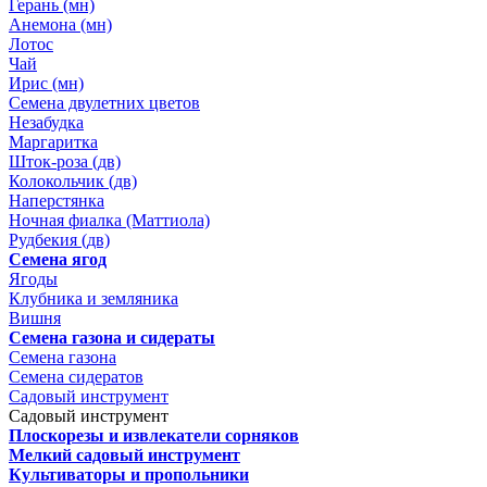
Герань (мн)
Анемона (мн)
Лотос
Чай
Ирис (мн)
Семена двулетних цветов
Незабудка
Маргаритка
Шток-роза (дв)
Колокольчик (дв)
Наперстянка
Ночная фиалка (Маттиола)
Рудбекия (дв)
Семена ягод
Ягоды
Клубника и земляника
Вишня
Семена газона и сидераты
Семена газона
Семена сидератов
Садовый инструмент
Садовый инструмент
Плоскорезы и извлекатели сорняков
Мелкий садовый инструмент
Культиваторы и пропольники