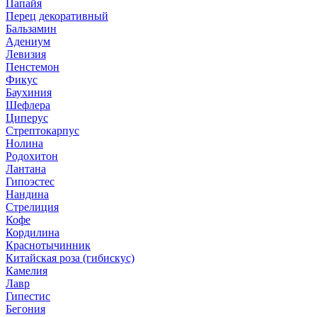
Папайя
Перец декоративный
Бальзамин
Адениум
Левизия
Пенстемон
Фикус
Баухиния
Шефлера
Циперус
Стрептокарпус
Нолина
Родохитон
Лантана
Гипоэстес
Нандина
Стрелиция
Кофе
Кордилина
Краснотычинник
Китайская роза (гибискус)
Камелия
Лавр
Гипестис
Бегония