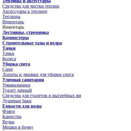
Теплицы и аксессуары
Средства для чистки теплиц
Аксессуары к теплице
Теплицы
Инвентарь
Инвентарь
Лестницы, стремянка
Компостеры
Строительные тазы и ведра
Тачки
Тачки
Колеса
Уборка снега
Сани
Лопаты и движки для уборки снега
Уличная санитария
Умывальники
Туалет дачный
Средства для туалетов и выгребных ям
Душевые баки
Емкости для воды
Фляги
Канистра
Ведра
Мешки в бочку