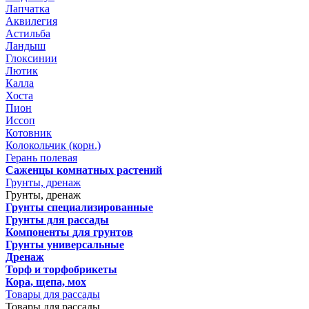
Лапчатка
Аквилегия
Астильба
Ландыш
Глоксинии
Лютик
Калла
Хоста
Пион
Иссоп
Котовник
Колокольчик (корн.)
Герань полевая
Саженцы комнатных растений
Грунты, дренаж
Грунты, дренаж
Грунты специализированные
Грунты для рассады
Компоненты для грунтов
Грунты универсальные
Дренаж
Торф и торфобрикеты
Кора, щепа, мох
Товары для рассады
Товары для рассады