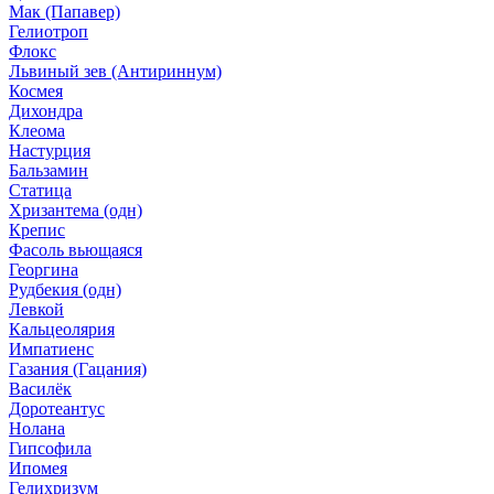
Мак (Папавер)
Гелиотроп
Флокс
Львиный зев (Антириннум)
Космея
Дихондра
Клеома
Настурция
Бальзамин
Статица
Хризантема (одн)
Крепис
Фасоль вьющаяся
Георгина
Рудбекия (одн)
Левкой
Кальцеолярия
Импатиенс
Газания (Гацания)
Василёк
Доротеантус
Нолана
Гипсофила
Ипомея
Гелихризум