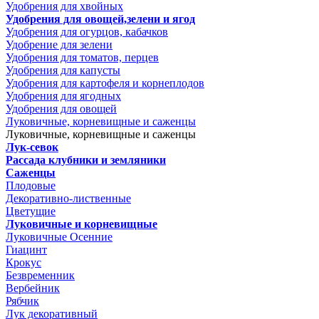
Удобрения для хвойных
Удобрения для овощей,зелени и ягод
Удобрения для огурцов, кабачков
Удобрение для зелени
Удобрения для томатов, перцев
Удобрения для капусты
Удобрения для картофеля и корнеплодов
Удобрения для ягодных
Удобрения для овощей
Луковичные, корневищные и саженцы
Луковичные, корневищные и саженцы
Лук-севок
Рассада клубники и земляники
Саженцы
Плодовые
Декоративно-лиственные
Цветущие
Луковичные и корневищные
Луковичные Осенние
Гиацинт
Крокус
Безвременник
Вербейник
Рябчик
Лук декоративный