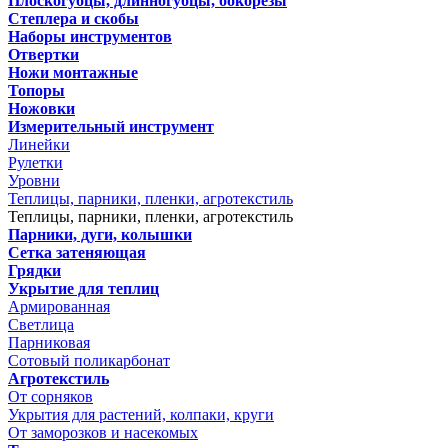
Плоскогубцы, длинногубцы, бокорезы
Степлера и скобы
Наборы инструментов
Отвертки
Ножи монтажные
Топоры
Ножовки
Измерительный инструмент
Линейки
Рулетки
Уровни
Теплицы, парники, пленки, агротекстиль
Теплицы, парники, пленки, агротекстиль
Парники, дуги, колышки
Сетка затеняющая
Грядки
Укрытие для теплиц
Армированная
Светлица
Парниковая
Сотовый поликарбонат
Агротекстиль
От сорняков
Укрытия для растений, колпаки, круги
От заморозков и насекомых