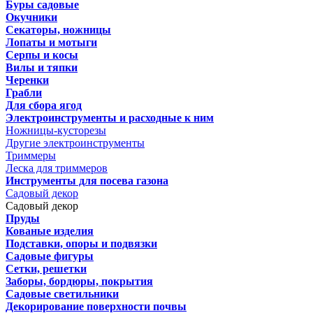
Буры садовые
Окучники
Секаторы, ножницы
Лопаты и мотыги
Серпы и косы
Вилы и тяпки
Черенки
Грабли
Для сбора ягод
Электроинструменты и расходные к ним
Ножницы-кусторезы
Другие электроинструменты
Триммеры
Леска для триммеров
Инструменты для посева газона
Садовый декор
Садовый декор
Пруды
Кованые изделия
Подставки, опоры и подвязки
Садовые фигуры
Сетки, решетки
Заборы, бордюры, покрытия
Садовые светильники
Декорирование поверхности почвы