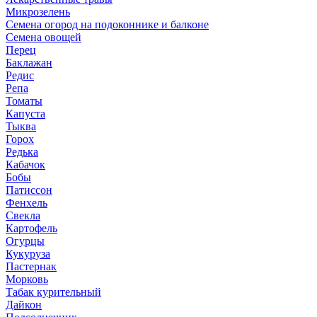
Микрозелень
Семена огород на подоконнике и балконе
Семена овощей
Перец
Баклажан
Редис
Репа
Томаты
Капуста
Тыква
Горох
Редька
Кабачок
Бобы
Патиссон
Фенхель
Свекла
Картофель
Огурцы
Кукуруза
Пастернак
Морковь
Табак курительный
Дайкон