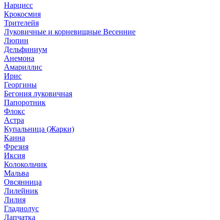
Нарцисс
Крокосмия
Трителейя
Луковичные и корневищные Весенние
Люпин
Дельфиниум
Анемона
Амариллис
Ирис
Георгины
Бегония луковичная
Папоротник
Флокс
Астра
Купальница (Жарки)
Канна
Фрезия
Иксия
Колокольчик
Мальва
Овсянница
Лилейник
Лилия
Гладиолус
Лапчатка