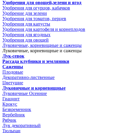
Удобрения для овощей,зелени и ягод
Удобрения для огурцов, кабачков
Удобрение для зелени
Удобрения для томатов, перцев
Удобрения для капусты
Удобрения для картофеля и корнеплодов
Удобрения для ягодных
Удобрения для овощей
Луковичные, корневищные и саженцы
Луковичные, корневищные и саженцы
Лук-севок
Рассада клубники и земляники
Саженцы
Плодовые
Декоративно-лиственные
Цветущие
Луковичные и корневищные
Луковичные Осенние
Гиацинт
Крокус
Безвременник
Вербейник
Рябчик
Лук декоративный
Тюльпан