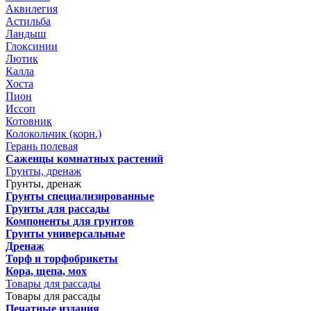
Аквилегия
Астильба
Ландыш
Глоксинии
Лютик
Калла
Хоста
Пион
Иссоп
Котовник
Колокольчик (корн.)
Герань полевая
Саженцы комнатных растений
Грунты, дренаж
Грунты, дренаж
Грунты специализированные
Грунты для рассады
Компоненты для грунтов
Грунты универсальные
Дренаж
Торф и торфобрикеты
Кора, щепа, мох
Товары для рассады
Товары для рассады
Печатные издания