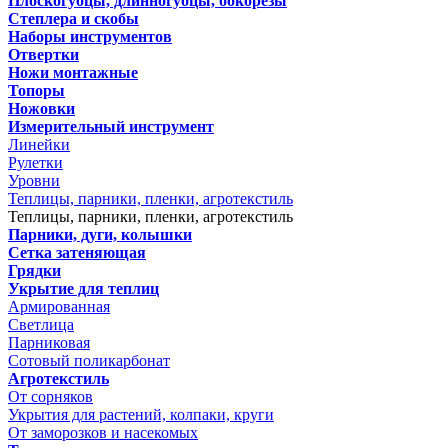
Плоскогубцы, длинногубцы, бокорезы
Степлера и скобы
Наборы инструментов
Отвертки
Ножи монтажные
Топоры
Ножовки
Измерительный инструмент
Линейки
Рулетки
Уровни
Теплицы, парники, пленки, агротекстиль
Теплицы, парники, пленки, агротекстиль
Парники, дуги, колышки
Сетка затеняющая
Грядки
Укрытие для теплиц
Армированная
Светлица
Парниковая
Сотовый поликарбонат
Агротекстиль
От сорняков
Укрытия для растений, колпаки, круги
От заморозков и насекомых