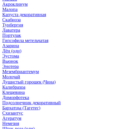
Акроклинум
Малопа
Капуста декоративная
Скабиоза
Тунбергия
Лаватера
Портулак
Гипсофила метельчатая
Азарина
Лён (одн)
Эустома
Вьюнок
Энотера
Мезембриантемум
Молочай
Душистый горошек (Чина)
Калибрахоа
Клещевина
Диморфотека
Подсолнечник декоративный
Бархатцы (Тагетес)
Схизантус
Агератум
Немезия
Шток-роза (одн)