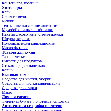
Контейнера, корзины
Хозтовары
Клей
Скотч и свечи
Мешки
Тенты, пленки солнцезащитные
Мухобойки и пылевыбивалки
Пакеты фасовочные, стрейч пленки
Шнуры, веревки
Ножницы, ножи канцелярские
Масло бытовое
Товары для кухни
Тазы и миски
Емкости для продуктов
Стеклотара для напитков
Ковши
Бытовая химия
Средства для чистки, уборки
Средства для чистки канализации
Средства для стирки
Мыло
Личная гигиена
Туалетная бумага, полотенца, салфетки
Антисептики от грибка и плесени
Средства от домашних вредителей