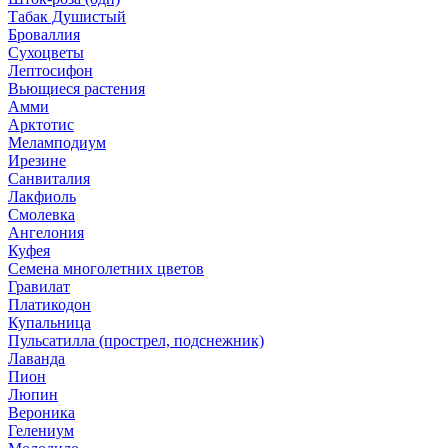
Табак Душистый
Броваллия
Сухоцветы
Лептосифон
Вьющиеся растения
Амми
Арктотис
Меламподиум
Ирезине
Санвиталия
Лакфиоль
Смолевка
Ангелония
Куфея
Семена многолетних цветов
Гравилат
Платикодон
Купальница
Пульсатилла (прострел, подснежник)
Лаванда
Пион
Люпин
Вероника
Гелениум