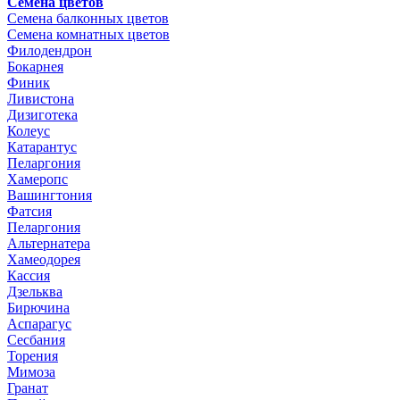
Семена цветов
Семена балконных цветов
Семена комнатных цветов
Филодендрон
Бокарнея
Финик
Ливистона
Дизиготека
Колеус
Катарантус
Пеларгония
Хамеропс
Вашингтония
Фатсия
Пеларгония
Альтернатера
Хамеодорея
Кассия
Дзельква
Бирючина
Аспарагус
Сесбания
Торения
Мимоза
Гранат