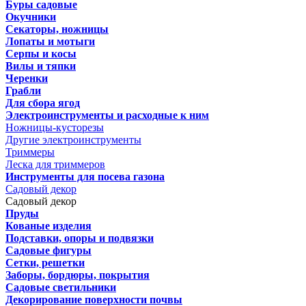
Буры садовые
Окучники
Секаторы, ножницы
Лопаты и мотыги
Серпы и косы
Вилы и тяпки
Черенки
Грабли
Для сбора ягод
Электроинструменты и расходные к ним
Ножницы-кусторезы
Другие электроинструменты
Триммеры
Леска для триммеров
Инструменты для посева газона
Садовый декор
Садовый декор
Пруды
Кованые изделия
Подставки, опоры и подвязки
Садовые фигуры
Сетки, решетки
Заборы, бордюры, покрытия
Садовые светильники
Декорирование поверхности почвы