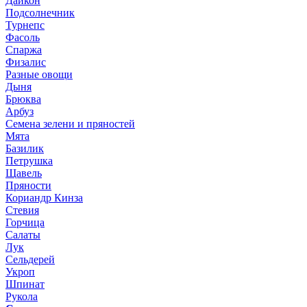
Дайкон
Подсолнечник
Турнепс
Фасоль
Спаржа
Физалис
Разные овощи
Дыня
Брюква
Арбуз
Семена зелени и пряностей
Мята
Базилик
Петрушка
Щавель
Пряности
Кориандр Кинза
Стевия
Горчица
Салаты
Лук
Сельдерей
Укроп
Шпинат
Рукола