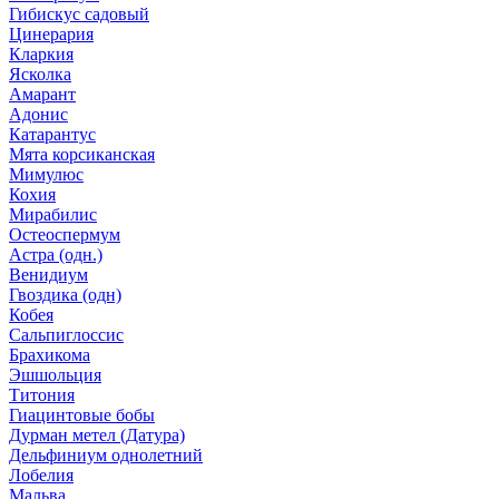
Гибискус садовый
Цинерария
Кларкия
Ясколка
Амарант
Адонис
Катарантус
Мята корсиканская
Мимулюс
Кохия
Мирабилис
Остеоспермум
Астра (одн.)
Венидиум
Гвоздика (одн)
Кобея
Сальпиглоссис
Брахикома
Эшшольция
Титония
Гиацинтовые бобы
Дурман метел (Датура)
Дельфиниум однолетний
Лобелия
Мальва