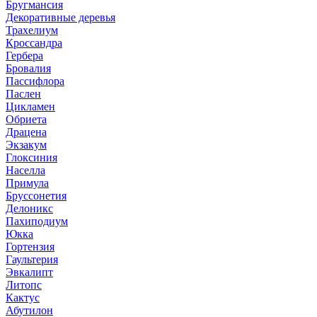
Бругмансия
Декоративные деревья
Трахелиум
Кроссандра
Гербера
Бровалия
Пассифлора
Паслен
Цикламен
Обриета
Драцена
Экзакум
Глоксиния
Населла
Примула
Бруссонетия
Делоникс
Пахиподиум
Юкка
Гортензия
Гаультерия
Эвкалипт
Литопс
Кактус
Абутилон