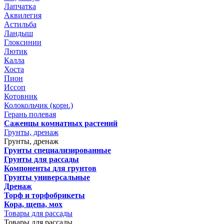
Лапчатка
Аквилегия
Астильба
Ландыш
Глоксинии
Лютик
Калла
Хоста
Пион
Иссоп
Котовник
Колокольчик (корн.)
Герань полевая
Саженцы комнатных растений
Грунты, дренаж
Грунты, дренаж
Грунты специализированные
Грунты для рассады
Компоненты для грунтов
Грунты универсальные
Дренаж
Торф и торфобрикеты
Кора, щепа, мох
Товары для рассады
Товары для рассады