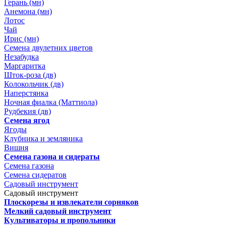
Герань (мн)
Анемона (мн)
Лотос
Чай
Ирис (мн)
Семена двулетних цветов
Незабудка
Маргаритка
Шток-роза (дв)
Колокольчик (дв)
Наперстянка
Ночная фиалка (Маттиола)
Рудбекия (дв)
Семена ягод
Ягоды
Клубника и земляника
Вишня
Семена газона и сидераты
Семена газона
Семена сидератов
Садовый инструмент
Садовый инструмент
Плоскорезы и извлекатели сорняков
Мелкий садовый инструмент
Культиваторы и пропольники