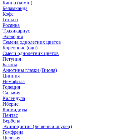
Канна (комн.)
Беламканда
Кофе
Гинкго
Росянка
Трахикарпус
Эхеверия
Семена однолетних цветов
Кореопсис (одн)
Смеси однолетних цветов
Петуния
Бакопа
Анютины глазки (Виола)
Цинния
Немофила
Годеция
Сальвия
Календула
Иберис
Космидиум
Пентас
Вербена
Эхиноцистис (Бешеный огурец)
Гомфрена
Целозия