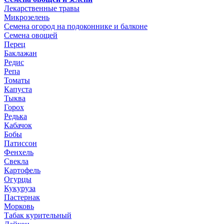
Лекарственные травы
Микрозелень
Семена огород на подоконнике и балконе
Семена овощей
Перец
Баклажан
Редис
Репа
Томаты
Капуста
Тыква
Горох
Редька
Кабачок
Бобы
Патиссон
Фенхель
Свекла
Картофель
Огурцы
Кукуруза
Пастернак
Морковь
Табак курительный