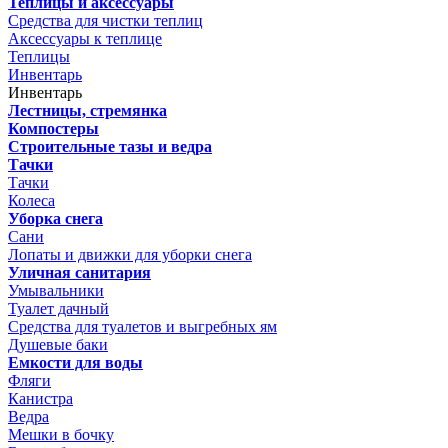
Теплицы и аксессуары
Средства для чистки теплиц
Аксессуары к теплице
Теплицы
Инвентарь
Инвентарь
Лестницы, стремянка
Компостеры
Строительные тазы и ведра
Тачки
Тачки
Колеса
Уборка снега
Сани
Лопаты и движки для уборки снега
Уличная санитария
Умывальники
Туалет дачный
Средства для туалетов и выгребных ям
Душевые баки
Емкости для воды
Фляги
Канистра
Ведра
Мешки в бочку