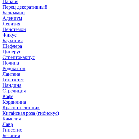
Папайя
Перец декоративный
Бальзамин
Адениум
Левизия
Пенстемон
Фикус
Баухиния
Шефлера
Циперус
Стрептокарпус
Нолина
Родохитон
Лантана
Гипоэстес
Нандина
Стрелиция
Кофе
Кордилина
Краснотычинник
Китайская роза (гибискус)
Камелия
Лавр
Гипестис
Бегония