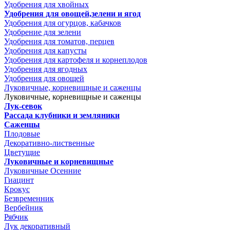
Удобрения для хвойных
Удобрения для овощей,зелени и ягод
Удобрения для огурцов, кабачков
Удобрение для зелени
Удобрения для томатов, перцев
Удобрения для капусты
Удобрения для картофеля и корнеплодов
Удобрения для ягодных
Удобрения для овощей
Луковичные, корневищные и саженцы
Луковичные, корневищные и саженцы
Лук-севок
Рассада клубники и земляники
Саженцы
Плодовые
Декоративно-лиственные
Цветущие
Луковичные и корневищные
Луковичные Осенние
Гиацинт
Крокус
Безвременник
Вербейник
Рябчик
Лук декоративный