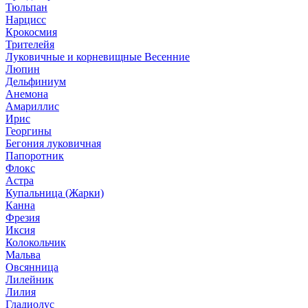
Тюльпан
Нарцисс
Крокосмия
Трителейя
Луковичные и корневищные Весенние
Люпин
Дельфиниум
Анемона
Амариллис
Ирис
Георгины
Бегония луковичная
Папоротник
Флокс
Астра
Купальница (Жарки)
Канна
Фрезия
Иксия
Колокольчик
Мальва
Овсянница
Лилейник
Лилия
Гладиолус