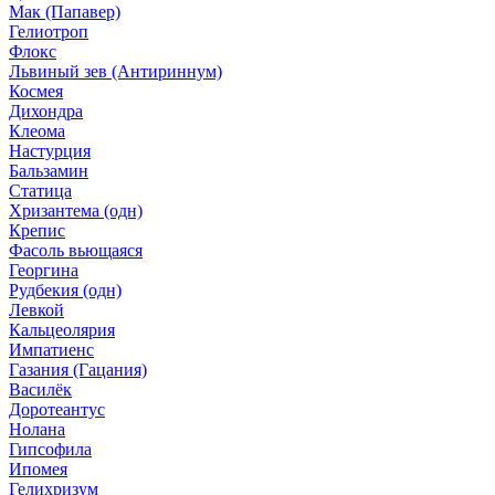
Мак (Папавер)
Гелиотроп
Флокс
Львиный зев (Антириннум)
Космея
Дихондра
Клеома
Настурция
Бальзамин
Статица
Хризантема (одн)
Крепис
Фасоль вьющаяся
Георгина
Рудбекия (одн)
Левкой
Кальцеолярия
Импатиенс
Газания (Гацания)
Василёк
Доротеантус
Нолана
Гипсофила
Ипомея
Гелихризум