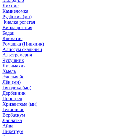
Молодило
Лихнис
Камнеломка
Рудбекия (мн)
Фиалка рогатая
Виола рогатая
Бадан
Клематис
Ромашка (Нивяник)
Алиссум скальный
Альстремерия
Чубушник
Лизимахия
Хмель
Эдельвейс
Лён (мн)
Гвоздика (мн)
Дербенник
Прострел
Хризантема (мн)
Гелиопсис
Вербаскум
Лапчатка
Айва
Пиретрум