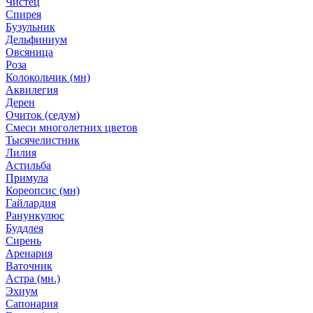
Чистец
Спирея
Бузульник
Дельфиниум
Овсяница
Роза
Колокольчик (мн)
Аквилегия
Дерен
Очиток (седум)
Смеси многолетних цветов
Тысячелистник
Лилия
Астильба
Примула
Кореопсис (мн)
Гайлардия
Ранункулюс
Буддлея
Сирень
Аренария
Ваточник
Астра (мн.)
Эхиум
Сапонария