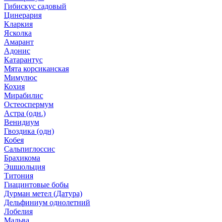
Гибискус садовый
Цинерария
Кларкия
Ясколка
Амарант
Адонис
Катарантус
Мята корсиканская
Мимулюс
Кохия
Мирабилис
Остеоспермум
Астра (одн.)
Венидиум
Гвоздика (одн)
Кобея
Сальпиглоссис
Брахикома
Эшшольция
Титония
Гиацинтовые бобы
Дурман метел (Датура)
Дельфиниум однолетний
Лобелия
Мальва