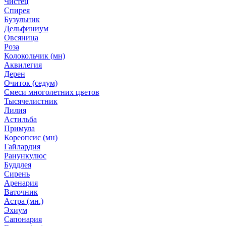
Чистец
Спирея
Бузульник
Дельфиниум
Овсяница
Роза
Колокольчик (мн)
Аквилегия
Дерен
Очиток (седум)
Смеси многолетних цветов
Тысячелистник
Лилия
Астильба
Примула
Кореопсис (мн)
Гайлардия
Ранункулюс
Буддлея
Сирень
Аренария
Ваточник
Астра (мн.)
Эхиум
Сапонария