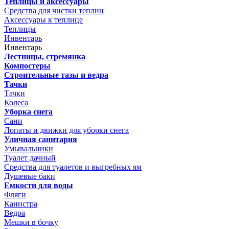
Теплицы и аксессуары
Средства для чистки теплиц
Аксессуары к теплице
Теплицы
Инвентарь
Инвентарь
Лестницы, стремянка
Компостеры
Строительные тазы и ведра
Тачки
Тачки
Колеса
Уборка снега
Сани
Лопаты и движки для уборки снега
Уличная санитария
Умывальники
Туалет дачный
Средства для туалетов и выгребных ям
Душевые баки
Емкости для воды
Фляги
Канистра
Ведра
Мешки в бочку