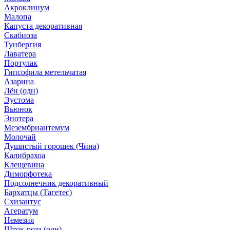
Акроклинум
Малопа
Капуста декоративная
Скабиоза
Тунбергия
Лаватера
Портулак
Гипсофила метельчатая
Азарина
Лён (одн)
Эустома
Вьюнок
Энотера
Мезембриантемум
Молочай
Душистый горошек (Чина)
Калибрахоа
Клещевина
Диморфотека
Подсолнечник декоративный
Бархатцы (Тагетес)
Схизантус
Агератум
Немезия
Шток-роза (одн)