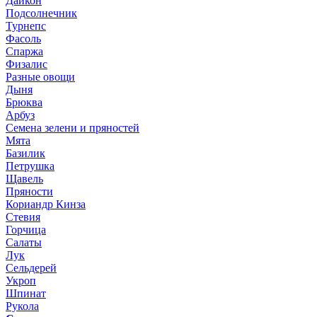
Дайкон
Подсолнечник
Турнепс
Фасоль
Спаржа
Физалис
Разные овощи
Дыня
Брюква
Арбуз
Семена зелени и пряностей
Мята
Базилик
Петрушка
Щавель
Пряности
Кориандр Кинза
Стевия
Горчица
Салаты
Лук
Сельдерей
Укроп
Шпинат
Рукола