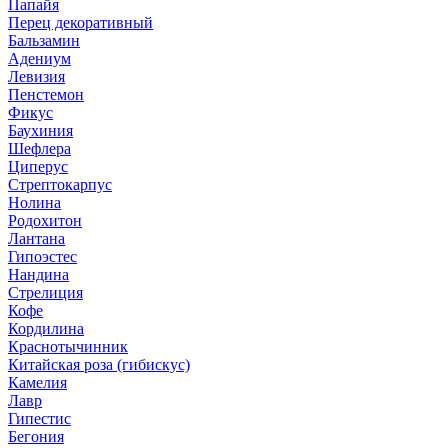
Папайя
Перец декоративный
Бальзамин
Адениум
Левизия
Пенстемон
Фикус
Баухиния
Шефлера
Циперус
Стрептокарпус
Нолина
Родохитон
Лантана
Гипоэстес
Нандина
Стрелиция
Кофе
Кордилина
Краснотычинник
Китайская роза (гибискус)
Камелия
Лавр
Гипестис
Бегония