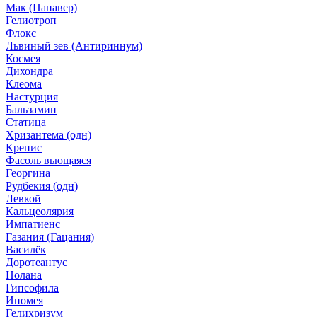
Мак (Папавер)
Гелиотроп
Флокс
Львиный зев (Антириннум)
Космея
Дихондра
Клеома
Настурция
Бальзамин
Статица
Хризантема (одн)
Крепис
Фасоль вьющаяся
Георгина
Рудбекия (одн)
Левкой
Кальцеолярия
Импатиенс
Газания (Гацания)
Василёк
Доротеантус
Нолана
Гипсофила
Ипомея
Гелихризум