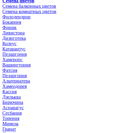
Семена цветов
Семена балконных цветов
Семена комнатных цветов
Филодендрон
Бокарнея
Финик
Ливистона
Дизиготека
Колеус
Катарантус
Пеларгония
Хамеропс
Вашингтония
Фатсия
Пеларгония
Альтернатера
Хамеодорея
Кассия
Дзельква
Бирючина
Аспарагус
Сесбания
Торения
Мимоза
Гранат