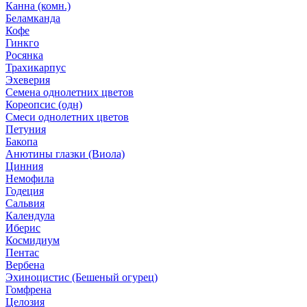
Канна (комн.)
Беламканда
Кофе
Гинкго
Росянка
Трахикарпус
Эхеверия
Семена однолетних цветов
Кореопсис (одн)
Смеси однолетних цветов
Петуния
Бакопа
Анютины глазки (Виола)
Цинния
Немофила
Годеция
Сальвия
Календула
Иберис
Космидиум
Пентас
Вербена
Эхиноцистис (Бешеный огурец)
Гомфрена
Целозия