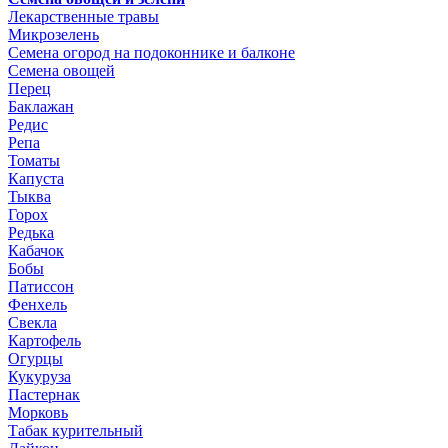
Лекарственные травы
Микрозелень
Семена огород на подоконнике и балконе
Семена овощей
Перец
Баклажан
Редис
Репа
Томаты
Капуста
Тыква
Горох
Редька
Кабачок
Бобы
Патиссон
Фенхель
Свекла
Картофель
Огурцы
Кукуруза
Пастернак
Морковь
Табак курительный