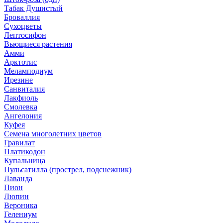
Табак Душистый
Броваллия
Сухоцветы
Лептосифон
Вьющиеся растения
Амми
Арктотис
Меламподиум
Ирезине
Санвиталия
Лакфиоль
Смолевка
Ангелония
Куфея
Семена многолетних цветов
Гравилат
Платикодон
Купальница
Пульсатилла (прострел, подснежник)
Лаванда
Пион
Люпин
Вероника
Гелениум