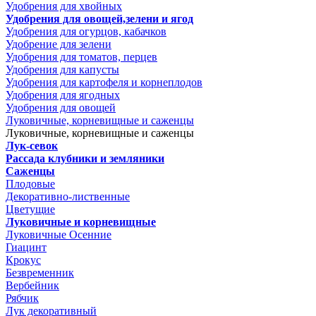
Удобрения для хвойных
Удобрения для овощей,зелени и ягод
Удобрения для огурцов, кабачков
Удобрение для зелени
Удобрения для томатов, перцев
Удобрения для капусты
Удобрения для картофеля и корнеплодов
Удобрения для ягодных
Удобрения для овощей
Луковичные, корневищные и саженцы
Луковичные, корневищные и саженцы
Лук-севок
Рассада клубники и земляники
Саженцы
Плодовые
Декоративно-лиственные
Цветущие
Луковичные и корневищные
Луковичные Осенние
Гиацинт
Крокус
Безвременник
Вербейник
Рябчик
Лук декоративный