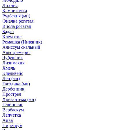
Молодило
Лихнис
Камнеломка
Рудбекия (мн)
Фиалка рогатая
Виола рогатая
Бадан
Клематис
Ромашка (Нивяник)
Алиссум скальный
Альстремерия
Чубушник
Лизимахия
Хмель
Эдельвейс
Лён (мн)
Гвоздика (мн)
Дербенник
Прострел
Хризантема (мн)
Гелиопсис
Вербаскум
Лапчатка
Айва
Пиретрум