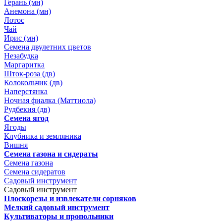
Герань (мн)
Анемона (мн)
Лотос
Чай
Ирис (мн)
Семена двулетних цветов
Незабудка
Маргаритка
Шток-роза (дв)
Колокольчик (дв)
Наперстянка
Ночная фиалка (Маттиола)
Рудбекия (дв)
Семена ягод
Ягоды
Клубника и земляника
Вишня
Семена газона и сидераты
Семена газона
Семена сидератов
Садовый инструмент
Садовый инструмент
Плоскорезы и извлекатели сорняков
Мелкий садовый инструмент
Культиваторы и пропольники