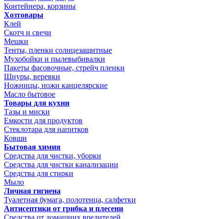
Контейнера, корзины
Хозтовары
Клей
Скотч и свечи
Мешки
Тенты, пленки солнцезащитные
Мухобойки и пылевыбивалки
Пакеты фасовочные, стрейч пленки
Шнуры, веревки
Ножницы, ножи канцелярские
Масло бытовое
Товары для кухни
Тазы и миски
Емкости для продуктов
Стеклотара для напитков
Ковши
Бытовая химия
Средства для чистки, уборки
Средства для чистки канализации
Средства для стирки
Мыло
Личная гигиена
Туалетная бумага, полотенца, салфетки
Антисептики от грибка и плесени
Средства от домашних вредителей