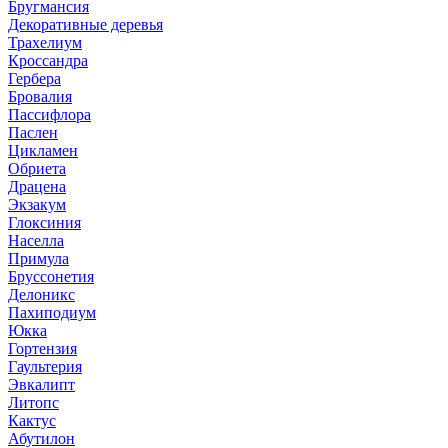
Бругмансия
Декоративные деревья
Трахелиум
Кроссандра
Гербера
Бровалия
Пассифлора
Паслен
Цикламен
Обриета
Драцена
Экзакум
Глоксиния
Населла
Примула
Бруссонетия
Делоникс
Пахиподиум
Юкка
Гортензия
Гаультерия
Эвкалипт
Литопс
Кактус
Абутилон