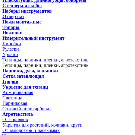
Плоскогубцы, длинногубцы, бокорезы
Степлера и скобы
Наборы инструментов
Отвертки
Ножи монтажные
Топоры
Ножовки
Измерительный инструмент
Линейки
Рулетки
Уровни
Теплицы, парники, пленки, агротекстиль
Теплицы, парники, пленки, агротекстиль
Парники, дуги, колышки
Сетка затеняющая
Грядки
Укрытие для теплиц
Армированная
Светлица
Парниковая
Сотовый поликарбонат
Агротекстиль
От сорняков
Укрытия для растений, колпаки, круги
От заморозков и насекомых