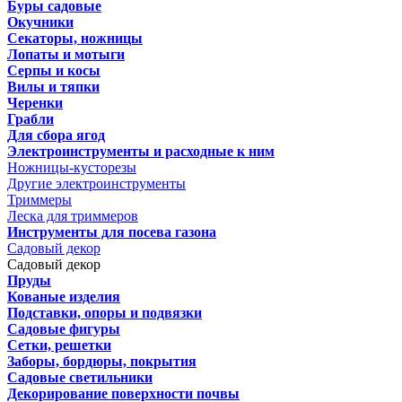
Буры садовые
Окучники
Секаторы, ножницы
Лопаты и мотыги
Серпы и косы
Вилы и тяпки
Черенки
Грабли
Для сбора ягод
Электроинструменты и расходные к ним
Ножницы-кусторезы
Другие электроинструменты
Триммеры
Леска для триммеров
Инструменты для посева газона
Садовый декор
Садовый декор
Пруды
Кованые изделия
Подставки, опоры и подвязки
Садовые фигуры
Сетки, решетки
Заборы, бордюры, покрытия
Садовые светильники
Декорирование поверхности почвы