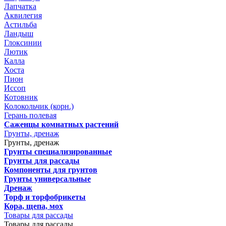
Лапчатка
Аквилегия
Астильба
Ландыш
Глоксинии
Лютик
Калла
Хоста
Пион
Иссоп
Котовник
Колокольчик (корн.)
Герань полевая
Саженцы комнатных растений
Грунты, дренаж
Грунты, дренаж
Грунты специализированные
Грунты для рассады
Компоненты для грунтов
Грунты универсальные
Дренаж
Торф и торфобрикеты
Кора, щепа, мох
Товары для рассады
Товары для рассады