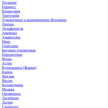
Тюльпан
Нарцисс
Крокосмия
Трителейя
Луковичные и корневищные Весенние
Люпин
Дельфиниум
Анемона
Амариллис
Ирис
Георгины
Бегония луковичная
Папоротник
Флокс
Астра
Купальница (Жарки)
Канна
Фрезия
Иксия
Колокольчик
Мальва
Овсянница
Лилейник
Лилия
Гладиолус