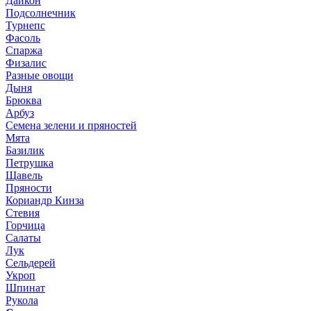
Дайкон
Подсолнечник
Турнепс
Фасоль
Спаржа
Физалис
Разные овощи
Дыня
Брюква
Арбуз
Семена зелени и пряностей
Мята
Базилик
Петрушка
Щавель
Пряности
Кориандр Кинза
Стевия
Горчица
Салаты
Лук
Сельдерей
Укроп
Шпинат
Рукола