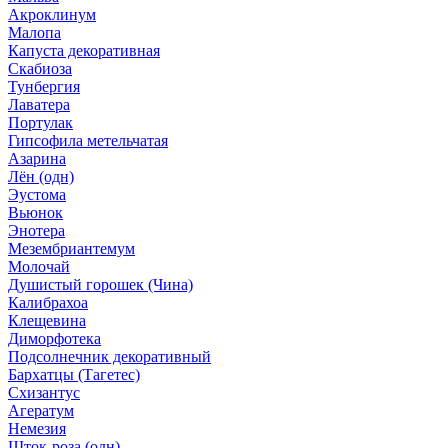
Акроклинум
Малопа
Капуста декоративная
Скабиоза
Тунбергия
Лаватера
Портулак
Гипсофила метельчатая
Азарина
Лён (одн)
Эустома
Вьюнок
Энотера
Мезембриантемум
Молочай
Душистый горошек (Чина)
Калибрахоа
Клещевина
Диморфотека
Подсолнечник декоративный
Бархатцы (Тагетес)
Схизантус
Агератум
Немезия
Шток-роза (одн)