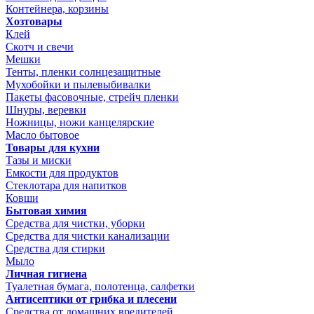
Контейнера, корзины
Хозтовары
Клей
Скотч и свечи
Мешки
Тенты, пленки солнцезащитные
Мухобойки и пылевыбивалки
Пакеты фасовочные, стрейч пленки
Шнуры, веревки
Ножницы, ножи канцелярские
Масло бытовое
Товары для кухни
Тазы и миски
Емкости для продуктов
Стеклотара для напитков
Ковши
Бытовая химия
Средства для чистки, уборки
Средства для чистки канализации
Средства для стирки
Мыло
Личная гигиена
Туалетная бумага, полотенца, салфетки
Антисептики от грибка и плесени
Средства от домашних вредителей