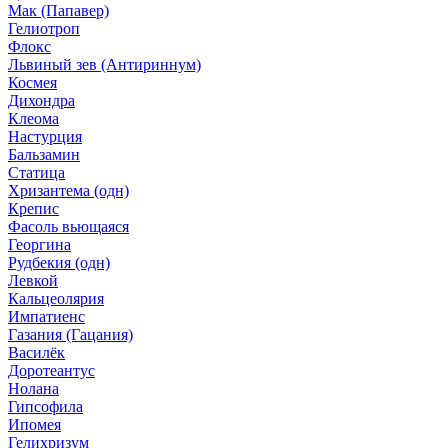
Мак (Папавер)
Гелиотроп
Флокс
Львиный зев (Антириннум)
Космея
Дихондра
Клеома
Настурция
Бальзамин
Статица
Хризантема (одн)
Крепис
Фасоль вьющаяся
Георгина
Рудбекия (одн)
Левкой
Кальцеолярия
Импатиенс
Газания (Гацания)
Василёк
Доротеантус
Нолана
Гипсофила
Ипомея
Гелихризум