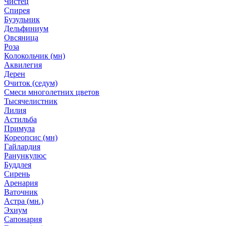
Чистец
Спирея
Бузульник
Дельфиниум
Овсяница
Роза
Колокольчик (мн)
Аквилегия
Дерен
Очиток (седум)
Смеси многолетних цветов
Тысячелистник
Лилия
Астильба
Примула
Кореопсис (мн)
Гайлардия
Ранункулюс
Буддлея
Сирень
Аренария
Ваточник
Астра (мн.)
Эхиум
Сапонария