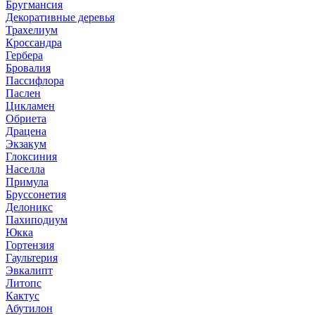
Бругмансия
Декоративные деревья
Трахелиум
Кроссандра
Гербера
Бровалия
Пассифлора
Паслен
Цикламен
Обриета
Драцена
Экзакум
Глоксиния
Населла
Примула
Бруссонетия
Делоникс
Пахиподиум
Юкка
Гортензия
Гаультерия
Эвкалипт
Литопс
Кактус
Абутилон