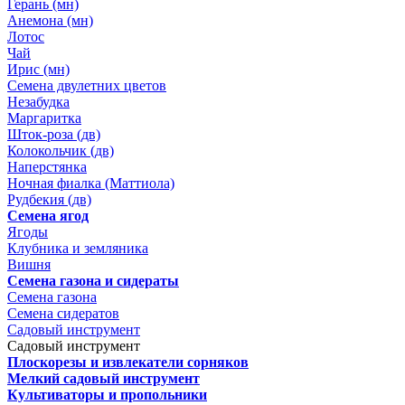
Герань (мн)
Анемона (мн)
Лотос
Чай
Ирис (мн)
Семена двулетних цветов
Незабудка
Маргаритка
Шток-роза (дв)
Колокольчик (дв)
Наперстянка
Ночная фиалка (Маттиола)
Рудбекия (дв)
Семена ягод
Ягоды
Клубника и земляника
Вишня
Семена газона и сидераты
Семена газона
Семена сидератов
Садовый инструмент
Садовый инструмент
Плоскорезы и извлекатели сорняков
Мелкий садовый инструмент
Культиваторы и пропольники