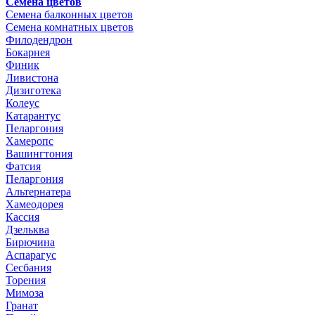
Семена цветов
Семена балконных цветов
Семена комнатных цветов
Филодендрон
Бокарнея
Финик
Ливистона
Дизиготека
Колеус
Катарантус
Пеларгония
Хамеропс
Вашингтония
Фатсия
Пеларгония
Альтернатера
Хамеодорея
Кассия
Дзельква
Бирючина
Аспарагус
Сесбания
Торения
Мимоза
Гранат