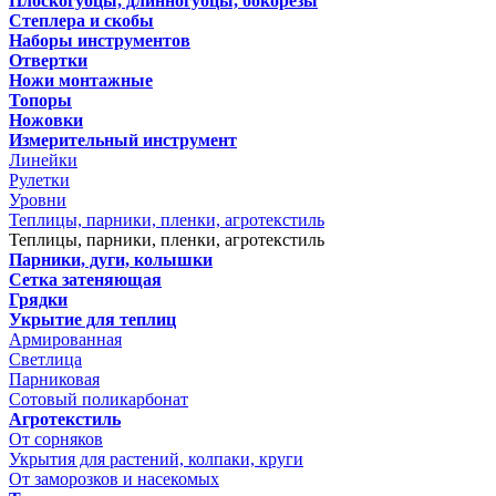
Плоскогубцы, длинногубцы, бокорезы
Степлера и скобы
Наборы инструментов
Отвертки
Ножи монтажные
Топоры
Ножовки
Измерительный инструмент
Линейки
Рулетки
Уровни
Теплицы, парники, пленки, агротекстиль
Теплицы, парники, пленки, агротекстиль
Парники, дуги, колышки
Сетка затеняющая
Грядки
Укрытие для теплиц
Армированная
Светлица
Парниковая
Сотовый поликарбонат
Агротекстиль
От сорняков
Укрытия для растений, колпаки, круги
От заморозков и насекомых