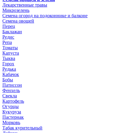
Лекарственные травы
Микрозелень
Семена огород на подоконнике и балконе
Семена овощей
Перец
Баклажан
Редис
Репа
Томаты
Капуста
Тыква
Горох
Редька
Кабачок
Бобы
Патиссон
Фенхель
Свекла
Картофель
Огурцы
Кукуруза
Пастернак
Морковь
Табак курительный