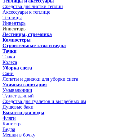
Теплицы и аксессуары
Средства для чистки теплиц
Аксессуары к теплице
Теплицы
Инвентарь
Инвентарь
Лестницы, стремянка
Компостеры
Строительные тазы и ведра
Тачки
Тачки
Колеса
Уборка снега
Сани
Лопаты и движки для уборки снега
Уличная санитария
Умывальники
Туалет дачный
Средства для туалетов и выгребных ям
Душевые баки
Емкости для воды
Фляги
Канистра
Ведра
Мешки в бочку