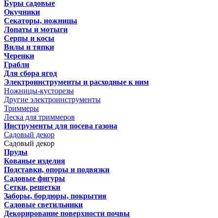
Буры садовые
Окучники
Секаторы, ножницы
Лопаты и мотыги
Серпы и косы
Вилы и тяпки
Черенки
Грабли
Для сбора ягод
Электроинструменты и расходные к ним
Ножницы-кусторезы
Другие электроинструменты
Триммеры
Леска для триммеров
Инструменты для посева газона
Садовый декор
Садовый декор
Пруды
Кованые изделия
Подставки, опоры и подвязки
Садовые фигуры
Сетки, решетки
Заборы, бордюры, покрытия
Садовые светильники
Декорирование поверхности почвы