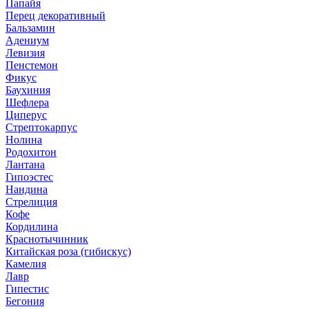
Папайя
Перец декоративный
Бальзамин
Адениум
Левизия
Пенстемон
Фикус
Баухиния
Шефлера
Циперус
Стрептокарпус
Нолина
Родохитон
Лантана
Гипоэстес
Нандина
Стрелиция
Кофе
Кордилина
Краснотычинник
Китайская роза (гибискус)
Камелия
Лавр
Гипестис
Бегония