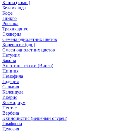
Канна (комн.)
Беламканда
Кофе
Гинкго
Росянка
Трахикарпус
Эхеверия
Семена однолетних цветов
Кореопсис (одн)
Смеси однолетних цветов
Петуния
Бакопа
Анютины глазки (Виола)
Цинния
Немофила
Годеция
Сальвия
Календула
Иберис
Космидиум
Пентас
Вербена
Эхиноцистис (Бешеный огурец)
Гомфрена
Целозия