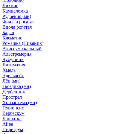
Молодило
Лихнис
Камнеломка
Рудбекия (мн)
Фиалка рогатая
Виола рогатая
Бадан
Клематис
Ромашка (Нивяник)
Алиссум скальный
Альстремерия
Чубушник
Лизимахия
Хмель
Эдельвейс
Лён (мн)
Гвоздика (мн)
Дербенник
Прострел
Хризантема (мн)
Гелиопсис
Вербаскум
Лапчатка
Айва
Пиретрум