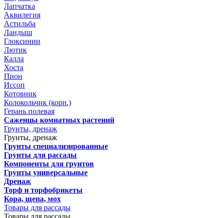
Лапчатка
Аквилегия
Астильба
Ландыш
Глоксинии
Лютик
Калла
Хоста
Пион
Иссоп
Котовник
Колокольчик (корн.)
Герань полевая
Саженцы комнатных растений
Грунты, дренаж
Грунты, дренаж
Грунты специализированные
Грунты для рассады
Компоненты для грунтов
Грунты универсальные
Дренаж
Торф и торфобрикеты
Кора, щепа, мох
Товары для рассады
Товары для рассады