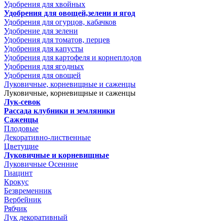
Удобрения для хвойных
Удобрения для овощей,зелени и ягод
Удобрения для огурцов, кабачков
Удобрение для зелени
Удобрения для томатов, перцев
Удобрения для капусты
Удобрения для картофеля и корнеплодов
Удобрения для ягодных
Удобрения для овощей
Луковичные, корневищные и саженцы
Луковичные, корневищные и саженцы
Лук-севок
Рассада клубники и земляники
Саженцы
Плодовые
Декоративно-лиственные
Цветущие
Луковичные и корневищные
Луковичные Осенние
Гиацинт
Крокус
Безвременник
Вербейник
Рябчик
Лук декоративный