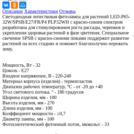
Описание
Характеристики
Отзывы
Светодиодная лепестковая фитолампа для растений LED-P65-
32W/SPSB/E27/FR/P4 PLP32WH с красно-синим спектром
разработана для стимулирования роста рассады, черенков и
укрепления здоровья растений в фазе цветения. Специальное
свечение SPSB с красно-синими пиками поддержит развитие
растений на всех стадиях и поможет благополучно пережить
зиму.
Мощность, Вт - 32
Цоколь - Е27
Входное напряжение, В - 220-240
Материал корпуса (изделия) - термопластик
Диапазон рабочих температур, °С - от -20 до +40
Угол светового потока, ° - 180 градусов
Ширина изделия, мм - 100
Высота изделия, мм - 270
Длина изделия, мм - 100
Коэффициент мощности - ≥0,7
Диаметр лампы, мм - 100
Фотосинтетический фотонный поток, мкмоль/c - 33