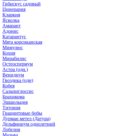
Гибискус садовый
Цинерария
Кларкия
Ясколка
Амарант
Адонис
Катарантус
Мята корсиканская
Мимулюс
Кохия
Мирабилис
Остеоспермум
Астра (одн.)
Венидиум
Гвоздика (одн)
Кобея
Сальпиглоссис
Брахикома
Эшшольция
Титония
Гиацинтовые бобы
Дурман метел (Датура)
Дельфиниум однолетний
Лобелия
Мальва