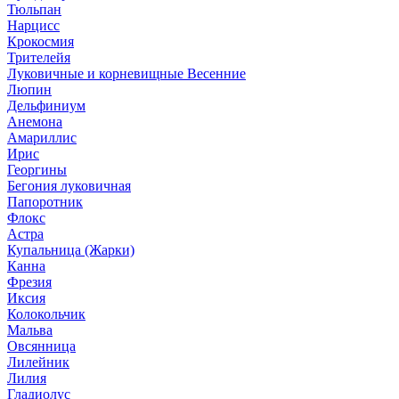
Тюльпан
Нарцисс
Крокосмия
Трителейя
Луковичные и корневищные Весенние
Люпин
Дельфиниум
Анемона
Амариллис
Ирис
Георгины
Бегония луковичная
Папоротник
Флокс
Астра
Купальница (Жарки)
Канна
Фрезия
Иксия
Колокольчик
Мальва
Овсянница
Лилейник
Лилия
Гладиолус