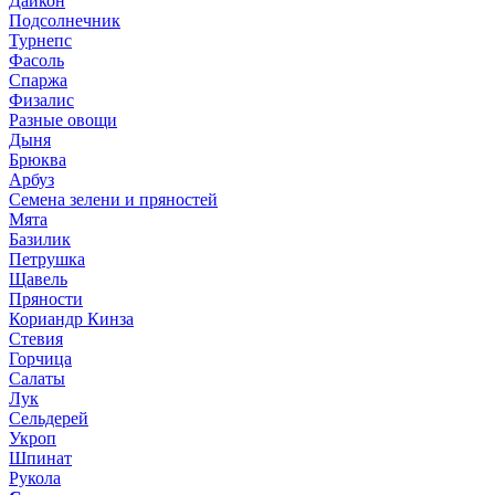
Дайкон
Подсолнечник
Турнепс
Фасоль
Спаржа
Физалис
Разные овощи
Дыня
Брюква
Арбуз
Семена зелени и пряностей
Мята
Базилик
Петрушка
Щавель
Пряности
Кориандр Кинза
Стевия
Горчица
Салаты
Лук
Сельдерей
Укроп
Шпинат
Рукола