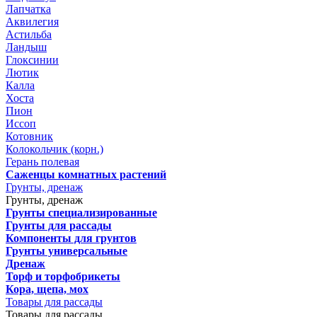
Лапчатка
Аквилегия
Астильба
Ландыш
Глоксинии
Лютик
Калла
Хоста
Пион
Иссоп
Котовник
Колокольчик (корн.)
Герань полевая
Саженцы комнатных растений
Грунты, дренаж
Грунты, дренаж
Грунты специализированные
Грунты для рассады
Компоненты для грунтов
Грунты универсальные
Дренаж
Торф и торфобрикеты
Кора, щепа, мох
Товары для рассады
Товары для рассады