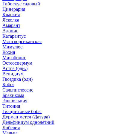
Гибискус садовый
Цинерария
Кларкия
Ясколка
Амарант
Адонис
Катарантус
Мята корсиканская
Мимулюс
Кохия
Мирабилис
Остеоспермум
Астра (одн.)
Венидиум
Гвоздика (одн)
Кобея
Сальпиглоссис
Брахикома
Эшшольция
Титония
Гиацинтовые бобы
Дурман метел (Датура)
Дельфиниум однолетний
Лобелия
Мальва