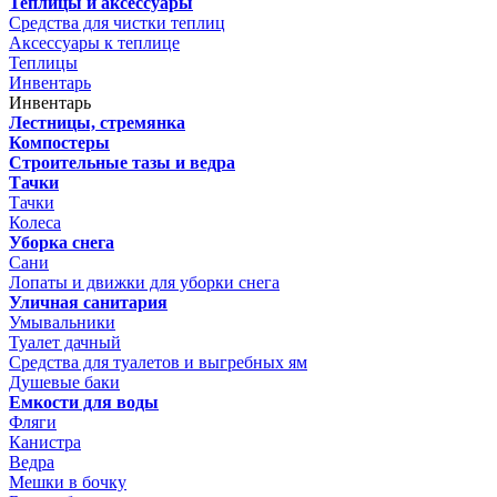
Теплицы и аксессуары
Средства для чистки теплиц
Аксессуары к теплице
Теплицы
Инвентарь
Инвентарь
Лестницы, стремянка
Компостеры
Строительные тазы и ведра
Тачки
Тачки
Колеса
Уборка снега
Сани
Лопаты и движки для уборки снега
Уличная санитария
Умывальники
Туалет дачный
Средства для туалетов и выгребных ям
Душевые баки
Емкости для воды
Фляги
Канистра
Ведра
Мешки в бочку