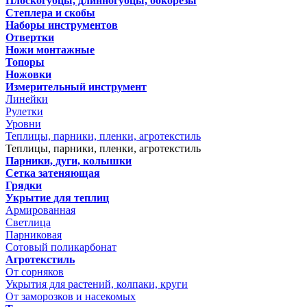
Плоскогубцы, длинногубцы, бокорезы
Степлера и скобы
Наборы инструментов
Отвертки
Ножи монтажные
Топоры
Ножовки
Измерительный инструмент
Линейки
Рулетки
Уровни
Теплицы, парники, пленки, агротекстиль
Теплицы, парники, пленки, агротекстиль
Парники, дуги, колышки
Сетка затеняющая
Грядки
Укрытие для теплиц
Армированная
Светлица
Парниковая
Сотовый поликарбонат
Агротекстиль
От сорняков
Укрытия для растений, колпаки, круги
От заморозков и насекомых