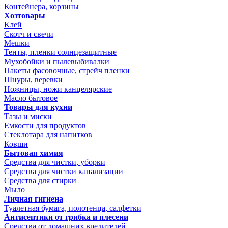
Контейнера, корзины
Хозтовары
Клей
Скотч и свечи
Мешки
Тенты, пленки солнцезащитные
Мухобойки и пылевыбивалки
Пакеты фасовочные, стрейч пленки
Шнуры, веревки
Ножницы, ножи канцелярские
Масло бытовое
Товары для кухни
Тазы и миски
Емкости для продуктов
Стеклотара для напитков
Ковши
Бытовая химия
Средства для чистки, уборки
Средства для чистки канализации
Средства для стирки
Мыло
Личная гигиена
Туалетная бумага, полотенца, салфетки
Антисептики от грибка и плесени
Средства от домашних вредителей