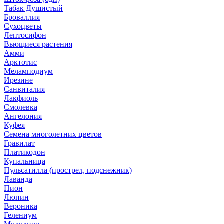
Табак Душистый
Броваллия
Сухоцветы
Лептосифон
Вьющиеся растения
Амми
Арктотис
Меламподиум
Ирезине
Санвиталия
Лакфиоль
Смолевка
Ангелония
Куфея
Семена многолетних цветов
Гравилат
Платикодон
Купальница
Пульсатилла (прострел, подснежник)
Лаванда
Пион
Люпин
Вероника
Гелениум