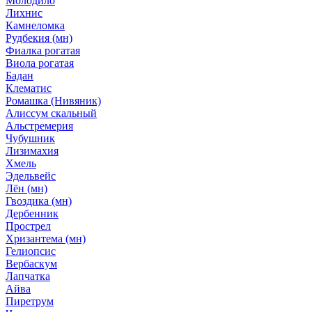
Молодило
Лихнис
Камнеломка
Рудбекия (мн)
Фиалка рогатая
Виола рогатая
Бадан
Клематис
Ромашка (Нивяник)
Алиссум скальный
Альстремерия
Чубушник
Лизимахия
Хмель
Эдельвейс
Лён (мн)
Гвоздика (мн)
Дербенник
Прострел
Хризантема (мн)
Гелиопсис
Вербаскум
Лапчатка
Айва
Пиретрум