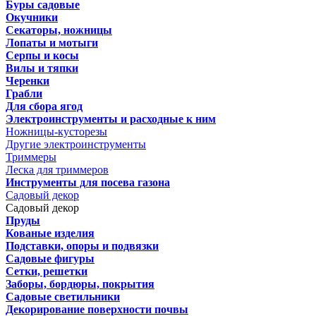
Буры садовые
Окучники
Секаторы, ножницы
Лопаты и мотыги
Серпы и косы
Вилы и тяпки
Черенки
Грабли
Для сбора ягод
Электроинструменты и расходные к ним
Ножницы-кусторезы
Другие электроинструменты
Триммеры
Леска для триммеров
Инструменты для посева газона
Садовый декор
Садовый декор
Пруды
Кованые изделия
Подставки, опоры и подвязки
Садовые фигуры
Сетки, решетки
Заборы, бордюры, покрытия
Садовые светильники
Декорирование поверхности почвы