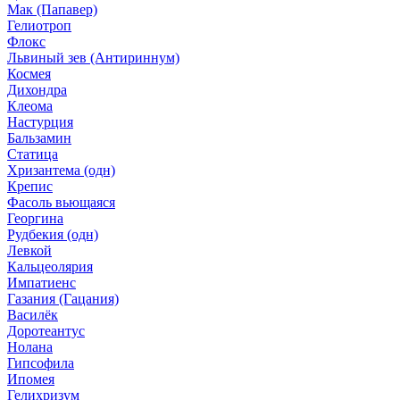
Мак (Папавер)
Гелиотроп
Флокс
Львиный зев (Антириннум)
Космея
Дихондра
Клеома
Настурция
Бальзамин
Статица
Хризантема (одн)
Крепис
Фасоль вьющаяся
Георгина
Рудбекия (одн)
Левкой
Кальцеолярия
Импатиенс
Газания (Гацания)
Василёк
Доротеантус
Нолана
Гипсофила
Ипомея
Гелихризум