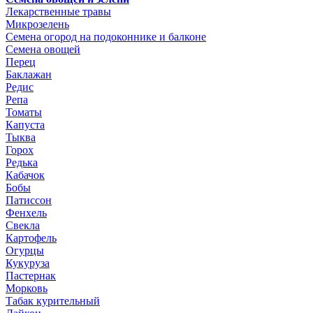
Лекарственные травы
Микрозелень
Семена огород на подоконнике и балконе
Семена овощей
Перец
Баклажан
Редис
Репа
Томаты
Капуста
Тыква
Горох
Редька
Кабачок
Бобы
Патиссон
Фенхель
Свекла
Картофель
Огурцы
Кукуруза
Пастернак
Морковь
Табак курительный