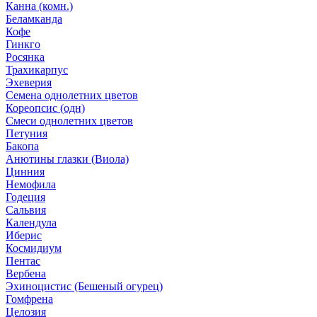
Канна (комн.)
Беламканда
Кофе
Гинкго
Росянка
Трахикарпус
Эхеверия
Семена однолетних цветов
Кореопсис (одн)
Смеси однолетних цветов
Петуния
Бакопа
Анютины глазки (Виола)
Цинния
Немофила
Годеция
Сальвия
Календула
Иберис
Космидиум
Пентас
Вербена
Эхиноцистис (Бешеный огурец)
Гомфрена
Целозия