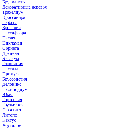
Бругмансия
Декоративные деревья
Трахелиум
Кроссандра
Гербера
Бровалия
Пассифлора
Паслен
Цикламен
Обриета
Драцена
Экзакум
Глоксиния
Населла
Примула
Бруссонетия
Делоникс
Пахиподиум
Юкка
Гортензия
Гаультерия
Эвкалипт
Литопс
Кактус
Абутилон