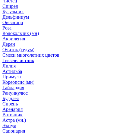
Чистец
Спирея
Бузульник
Дельфиниум
Овсяница
Роза
Колокольчик (мн)
Аквилегия
Дерен
Очиток (седум)
Смеси многолетних цветов
Тысячелистник
Лилия
Астильба
Примула
Кореопсис (мн)
Гайлардия
Ранункулюс
Буддлея
Сирень
Аренария
Ваточник
Астра (мн.)
Эхиум
Сапонария