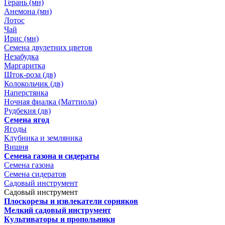
Герань (мн)
Анемона (мн)
Лотос
Чай
Ирис (мн)
Семена двулетних цветов
Незабудка
Маргаритка
Шток-роза (дв)
Колокольчик (дв)
Наперстянка
Ночная фиалка (Маттиола)
Рудбекия (дв)
Семена ягод
Ягоды
Клубника и земляника
Вишня
Семена газона и сидераты
Семена газона
Семена сидератов
Садовый инструмент
Садовый инструмент
Плоскорезы и извлекатели сорняков
Мелкий садовый инструмент
Культиваторы и пропольники