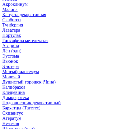
Акроклинум
Малопа
Капуста декоративная
Скабиоза
Тунбергия
Лаватера
Портулак
Гипсофила метельчатая
Азарина
Лён (одн)
Эустома
Вьюнок
Энотера
Мезембриантемум
Молочай
Душистый горошек (Чина)
Калибрахоа
Клещевина
Диморфотека
Подсолнечник декоративный
Бархатцы (Тагетес)
Схизантус
Агератум
Немезия
Шток-роза (одн)