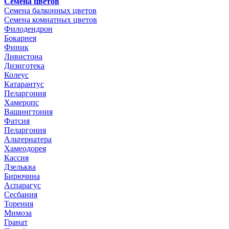
Семена цветов
Семена балконных цветов
Семена комнатных цветов
Филодендрон
Бокарнея
Финик
Ливистона
Дизиготека
Колеус
Катарантус
Пеларгония
Хамеропс
Вашингтония
Фатсия
Пеларгония
Альтернатера
Хамеодорея
Кассия
Дзельква
Бирючина
Аспарагус
Сесбания
Торения
Мимоза
Гранат