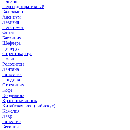
Папайя
Перец декоративный
Бальзамин
Адениум
Левизия
Пенстемон
Фикус
Баухиния
Шефлера
Циперус
Стрептокарпус
Нолина
Родохитон
Лантана
Гипоэстес
Нандина
Стрелиция
Кофе
Кордилина
Краснотычинник
Китайская роза (гибискус)
Камелия
Лавр
Гипестис
Бегония