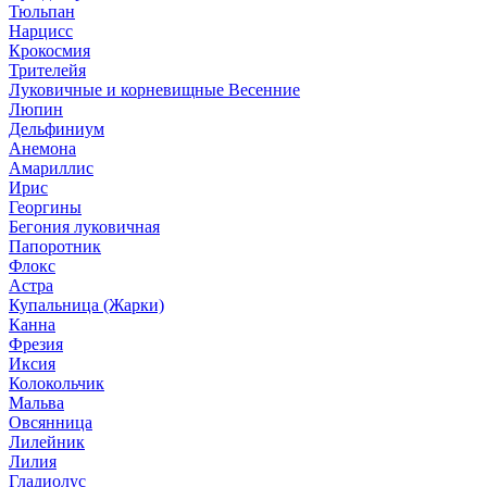
Тюльпан
Нарцисс
Крокосмия
Трителейя
Луковичные и корневищные Весенние
Люпин
Дельфиниум
Анемона
Амариллис
Ирис
Георгины
Бегония луковичная
Папоротник
Флокс
Астра
Купальница (Жарки)
Канна
Фрезия
Иксия
Колокольчик
Мальва
Овсянница
Лилейник
Лилия
Гладиолус