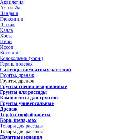
Аквилегия
Астильба
Ландыш
Глоксинии
Лютик
Калла
Хоста
Пион
Иссоп
Котовник
Колокольчик (корн.)
Герань полевая
Саженцы комнатных растений
Грунты, дренаж
Грунты, дренаж
Грунты специализированные
Грунты для рассады
Компоненты для грунтов
Грунты универсальные
Дренаж
Торф и торфобрикеты
Кора, щепа, мох
Товары для рассады
Товары для рассады
Печатные издания