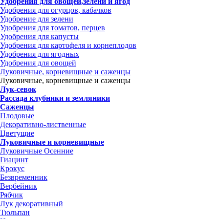
Удобрения для овощей,зелени и ягод
Удобрения для огурцов, кабачков
Удобрение для зелени
Удобрения для томатов, перцев
Удобрения для капусты
Удобрения для картофеля и корнеплодов
Удобрения для ягодных
Удобрения для овощей
Луковичные, корневищные и саженцы
Луковичные, корневищные и саженцы
Лук-севок
Рассада клубники и земляники
Саженцы
Плодовые
Декоративно-лиственные
Цветущие
Луковичные и корневищные
Луковичные Осенние
Гиацинт
Крокус
Безвременник
Вербейник
Рябчик
Лук декоративный
Тюльпан