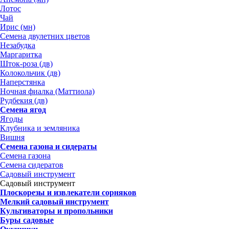
Лотос
Чай
Ирис (мн)
Семена двулетних цветов
Незабудка
Маргаритка
Шток-роза (дв)
Колокольчик (дв)
Наперстянка
Ночная фиалка (Маттиола)
Рудбекия (дв)
Семена ягод
Ягоды
Клубника и земляника
Вишня
Семена газона и сидераты
Семена газона
Семена сидератов
Садовый инструмент
Садовый инструмент
Плоскорезы и извлекатели сорняков
Мелкий садовый инструмент
Культиваторы и пропольники
Буры садовые