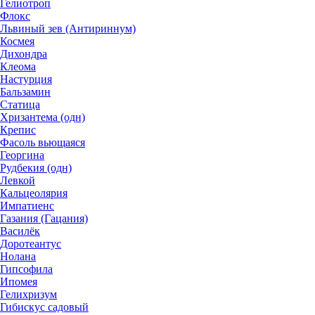
Гелиотроп
Флокс
Львиный зев (Антириннум)
Космея
Дихондра
Клеома
Настурция
Бальзамин
Статица
Хризантема (одн)
Крепис
Фасоль вьющаяся
Георгина
Рудбекия (одн)
Левкой
Кальцеолярия
Импатиенс
Газания (Гацания)
Василёк
Доротеантус
Нолана
Гипсофила
Ипомея
Гелихризум
Гибискус садовый