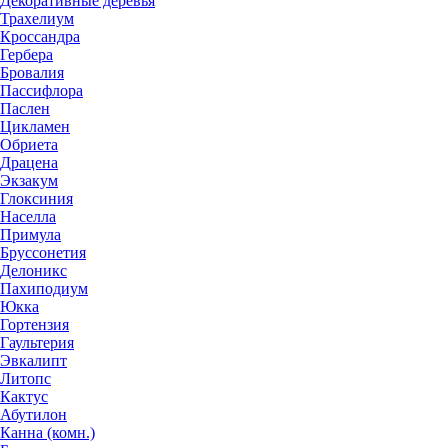
Декоративные деревья
Трахелиум
Кроссандра
Гербера
Бровалия
Пассифлора
Паслен
Цикламен
Обриета
Драцена
Экзакум
Глоксиния
Населла
Примула
Бруссонетия
Делоникс
Пахиподиум
Юкка
Гортензия
Гаультерия
Эвкалипт
Литопс
Кактус
Абутилон
Канна (комн.)