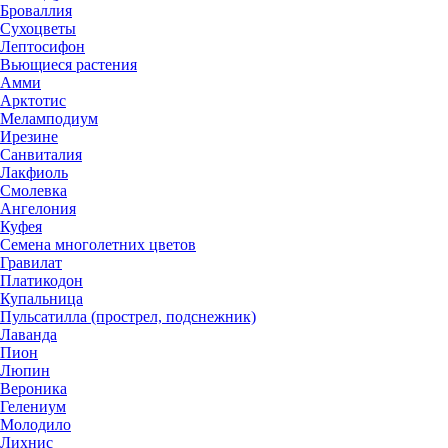
Броваллия
Сухоцветы
Лептосифон
Вьющиеся растения
Амми
Арктотис
Меламподиум
Ирезине
Санвиталия
Лакфиоль
Смолевка
Ангелония
Куфея
Семена многолетних цветов
Гравилат
Платикодон
Купальница
Пульсатилла (прострел, подснежник)
Лаванда
Пион
Люпин
Вероника
Гелениум
Молодило
Лихнис