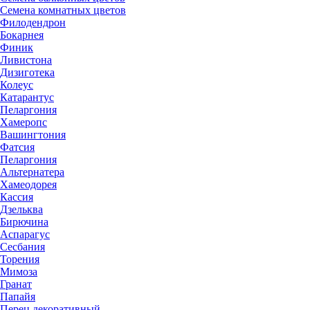
Семена комнатных цветов
Филодендрон
Бокарнея
Финик
Ливистона
Дизиготека
Колеус
Катарантус
Пеларгония
Хамеропс
Вашингтония
Фатсия
Пеларгония
Альтернатера
Хамеодорея
Кассия
Дзельква
Бирючина
Аспарагус
Сесбания
Торения
Мимоза
Гранат
Папайя
Перец декоративный