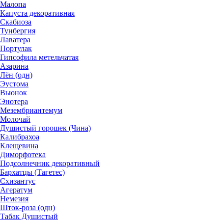
Малопа
Капуста декоративная
Скабиоза
Тунбергия
Лаватера
Портулак
Гипсофила метельчатая
Азарина
Лён (одн)
Эустома
Вьюнок
Энотера
Мезембриантемум
Молочай
Душистый горошек (Чина)
Калибрахоа
Клещевина
Диморфотека
Подсолнечник декоративный
Бархатцы (Тагетес)
Схизантус
Агератум
Немезия
Шток-роза (одн)
Табак Душистый