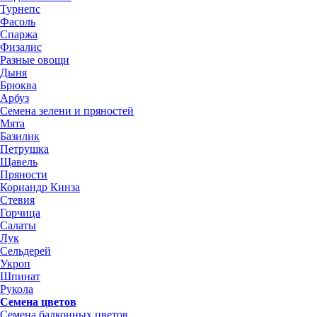
Турнепс
Фасоль
Спаржа
Физалис
Разные овощи
Дыня
Брюква
Арбуз
Семена зелени и пряностей
Мята
Базилик
Петрушка
Щавель
Пряности
Кориандр Кинза
Стевия
Горчица
Салаты
Лук
Сельдерей
Укроп
Шпинат
Рукола
Семена цветов
Семена балконных цветов