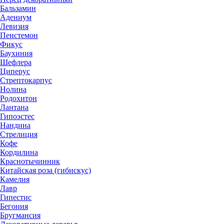
Бальзамин
Адениум
Левизия
Пенстемон
Фикус
Баухиния
Шефлера
Циперус
Стрептокарпус
Нолина
Родохитон
Лантана
Гипоэстес
Нандина
Стрелиция
Кофе
Кордилина
Краснотычинник
Китайская роза (гибискус)
Камелия
Лавр
Гипестис
Бегония
Бругмансия