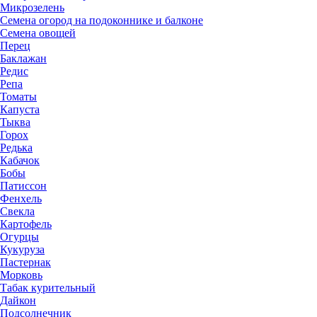
Микрозелень
Семена огород на подоконнике и балконе
Семена овощей
Перец
Баклажан
Редис
Репа
Томаты
Капуста
Тыква
Горох
Редька
Кабачок
Бобы
Патиссон
Фенхель
Свекла
Картофель
Огурцы
Кукуруза
Пастернак
Морковь
Табак курительный
Дайкон
Подсолнечник