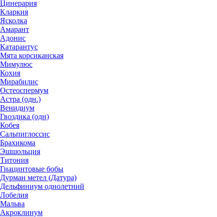
Цинерария
Кларкия
Ясколка
Амарант
Адонис
Катарантус
Мята корсиканская
Мимулюс
Кохия
Мирабилис
Остеоспермум
Астра (одн.)
Венидиум
Гвоздика (одн)
Кобея
Сальпиглоссис
Брахикома
Эшшольция
Титония
Гиацинтовые бобы
Дурман метел (Датура)
Дельфиниум однолетний
Лобелия
Мальва
Акроклинум