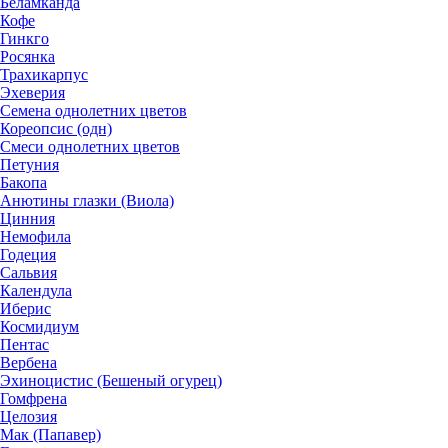
Беламканда
Кофе
Гинкго
Росянка
Трахикарпус
Эхеверия
Семена однолетних цветов
Кореопсис (одн)
Смеси однолетних цветов
Петуния
Бакопа
Анютины глазки (Виола)
Цинния
Немофила
Годеция
Сальвия
Календула
Иберис
Космидиум
Пентас
Вербена
Эхиноцистис (Бешеный огурец)
Гомфрена
Целозия
Мак (Папавер)