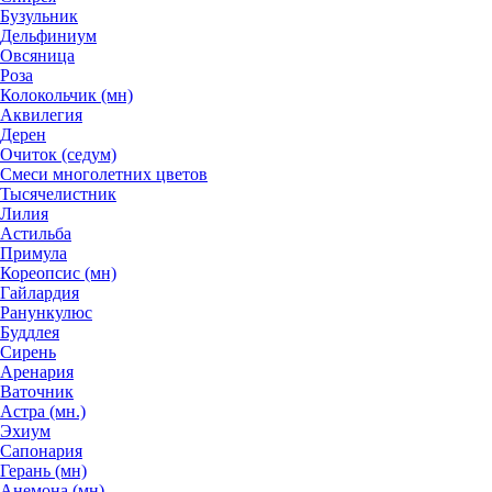
Бузульник
Дельфиниум
Овсяница
Роза
Колокольчик (мн)
Аквилегия
Дерен
Очиток (седум)
Смеси многолетних цветов
Тысячелистник
Лилия
Астильба
Примула
Кореопсис (мн)
Гайлардия
Ранункулюс
Буддлея
Сирень
Аренария
Ваточник
Астра (мн.)
Эхиум
Сапонария
Герань (мн)
Анемона (мн)