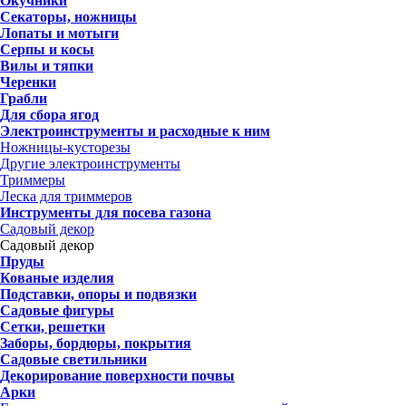
Окучники
Секаторы, ножницы
Лопаты и мотыги
Серпы и косы
Вилы и тяпки
Черенки
Грабли
Для сбора ягод
Электроинструменты и расходные к ним
Ножницы-кусторезы
Другие электроинструменты
Триммеры
Леска для триммеров
Инструменты для посева газона
Садовый декор
Садовый декор
Пруды
Кованые изделия
Подставки, опоры и подвязки
Садовые фигуры
Сетки, решетки
Заборы, бордюры, покрытия
Садовые светильники
Декорирование поверхности почвы
Арки