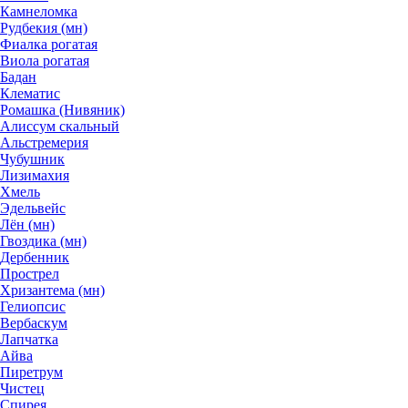
Камнеломка
Рудбекия (мн)
Фиалка рогатая
Виола рогатая
Бадан
Клематис
Ромашка (Нивяник)
Алиссум скальный
Альстремерия
Чубушник
Лизимахия
Хмель
Эдельвейс
Лён (мн)
Гвоздика (мн)
Дербенник
Прострел
Хризантема (мн)
Гелиопсис
Вербаскум
Лапчатка
Айва
Пиретрум
Чистец
Спирея