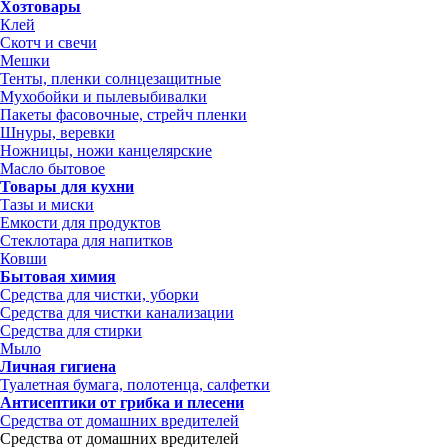
Хозтовары
Клей
Скотч и свечи
Мешки
Тенты, пленки солнцезащитные
Мухобойки и пылевыбивалки
Пакеты фасовочные, стрейч пленки
Шнуры, веревки
Ножницы, ножи канцелярские
Масло бытовое
Товары для кухни
Тазы и миски
Емкости для продуктов
Стеклотара для напитков
Ковши
Бытовая химия
Средства для чистки, уборки
Средства для чистки канализации
Средства для стирки
Мыло
Личная гигиена
Туалетная бумага, полотенца, салфетки
Антисептики от грибка и плесени
Средства от домашних вредителей
Средства от домашних вредителей