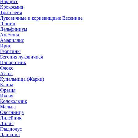
Нарцисс
Крокосмия
Трителейя
Луковичные и корневищные Весенние
Люпин
Дельфиниум
Анемона
Амариллис
Ирис
Георгины
Бегония луковичная
Папоротник
Флокс
Астра
Купальница (Жарки)
Канна
Фрезия
Иксия
Колокольчик
Мальва
Овсянница
Лилейник
Лилия
Гладиолус
Лапчатка