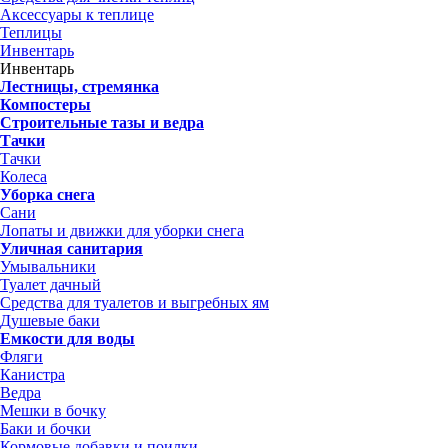
Аксессуары к теплице
Теплицы
Инвентарь
Инвентарь
Лестницы, стремянка
Компостеры
Строительные тазы и ведра
Тачки
Тачки
Колеса
Уборка снега
Сани
Лопаты и движки для уборки снега
Уличная санитария
Умывальники
Туалет дачный
Средства для туалетов и выгребных ям
Душевые баки
Емкости для воды
Фляги
Канистра
Ведра
Мешки в бочку
Баки и бочки
Кормовые добавки и поилки