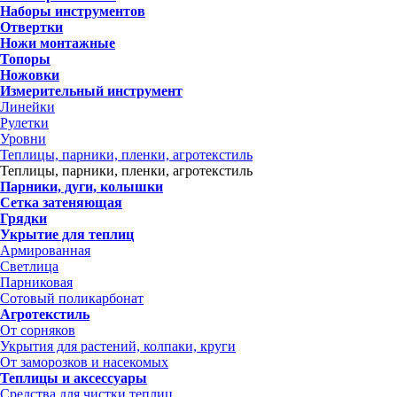
Наборы инструментов
Отвертки
Ножи монтажные
Топоры
Ножовки
Измерительный инструмент
Линейки
Рулетки
Уровни
Теплицы, парники, пленки, агротекстиль
Теплицы, парники, пленки, агротекстиль
Парники, дуги, колышки
Сетка затеняющая
Грядки
Укрытие для теплиц
Армированная
Светлица
Парниковая
Сотовый поликарбонат
Агротекстиль
От сорняков
Укрытия для растений, колпаки, круги
От заморозков и насекомых
Теплицы и аксессуары
Средства для чистки теплиц